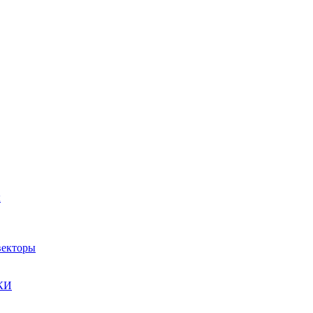
ы
екторы
КИ