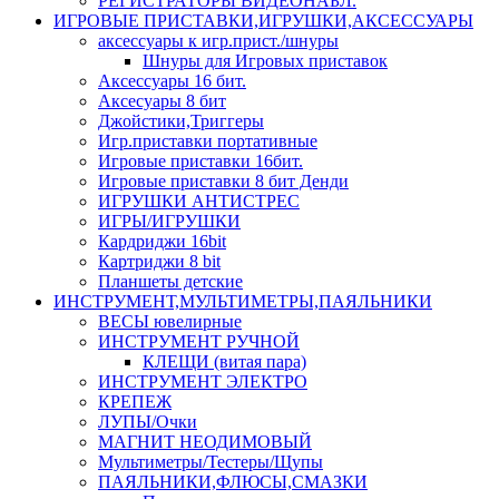
РЕГИСТРАТОРЫ ВИДЕОНАБЛ.
ИГРОВЫЕ ПРИСТАВКИ,ИГРУШКИ,АКСЕССУАРЫ
аксесcуары к игр.прист./шнуры
Шнуры для Игровых приставок
Аксессуары 16 бит.
Аксесуары 8 бит
Джойстики,Триггеры
Игр.приставки портативные
Игровые приставки 16бит.
Игровые приставки 8 бит Денди
ИГРУШКИ АНТИСТРЕС
ИГРЫ/ИГРУШКИ
Кардриджи 16bit
Картриджи 8 bit
Планшеты детские
ИНСТРУМЕНТ,МУЛЬТИМЕТРЫ,ПАЯЛЬНИКИ
ВЕСЫ ювелирные
ИНСТРУМЕНТ РУЧНОЙ
КЛЕЩИ (витая пара)
ИНСТРУМЕНТ ЭЛЕКТРО
КРЕПЕЖ
ЛУПЫ/Очки
МАГНИТ НЕОДИМОВЫЙ
Мультиметры/Тестеры/Щупы
ПАЯЛЬНИКИ,ФЛЮСЫ,СМАЗКИ