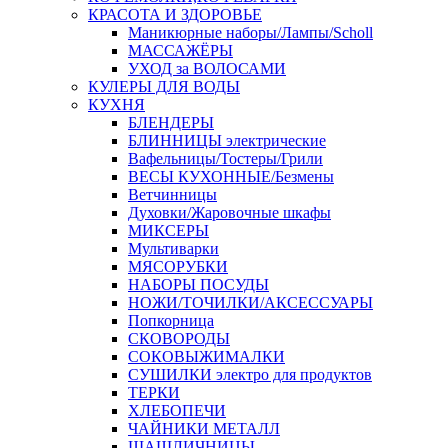
КРАСОТА И ЗДОРОВЬЕ
Маникюрные наборы/Лампы/Scholl
МАССАЖЁРЫ
УХОД за ВОЛОСАМИ
КУЛЕРЫ ДЛЯ ВОДЫ
КУХНЯ
БЛЕНДЕРЫ
БЛИННИЦЫ электрические
Вафельницы/Тостеры/Грили
ВЕСЫ КУХОННЫЕ/Безмены
Ветчинницы
Духовки/Жаровочные шкафы
МИКСЕРЫ
Мультиварки
МЯСОРУБКИ
НАБОРЫ ПОСУДЫ
НОЖИ/ТОЧИЛКИ/АКСЕССУАРЫ
Попкорница
СКОВОРОДЫ
СОКОВЫЖИМАЛКИ
СУШИЛКИ электро для продуктов
ТЕРКИ
ХЛЕБОПЕЧИ
ЧАЙНИКИ МЕТАЛЛ
ШАШЛИЧНИЦЫ