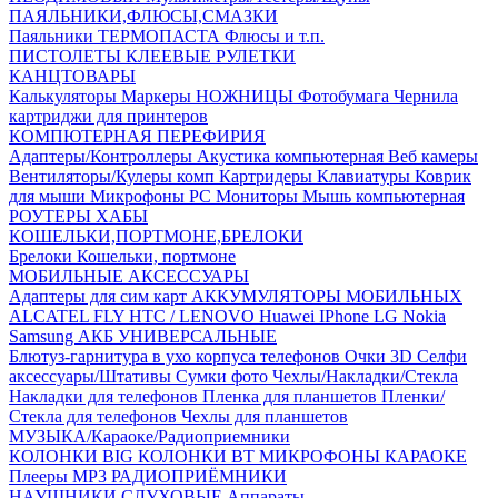
ПАЯЛЬНИКИ,ФЛЮСЫ,СМАЗКИ
Паяльники
ТЕРМОПАСТА
Флюсы и т.п.
ПИСТОЛЕТЫ КЛЕЕВЫЕ
РУЛЕТКИ
КАНЦТОВАРЫ
Калькуляторы
Маркеры
НОЖНИЦЫ
Фотобумага
Чернила
картриджи для принтеров
КОМПЮТЕРНАЯ ПЕРЕФИРИЯ
Адаптеры/Контроллеры
Акустика компьютерная
Веб камеры
Вентиляторы/Кулеры комп
Картридеры
Клавиатуры
Коврик
для мыши
Микрофоны PC
Мониторы
Мышь компьютерная
РОУТЕРЫ
ХАБЫ
КОШЕЛЬКИ,ПОРТМОНЕ,БРЕЛОКИ
Брелоки
Кошельки, портмоне
МОБИЛЬНЫЕ АКСЕССУАРЫ
Адаптеры для сим карт
АККУМУЛЯТОРЫ МОБИЛЬНЫХ
ALCATEL
FLY
HTC / LENOVO
Huawei
IPhone
LG
Nokia
Samsung
АКБ УНИВЕРСАЛЬНЫЕ
Блютуз-гарнитура в ухо
корпуса телефонов
Очки 3D
Селфи
аксессуары/Штативы
Сумки фото
Чехлы/Накладки/Стекла
Накладки для телефонов
Пленка для планшетов
Пленки/
Стекла для телефонов
Чехлы для планшетов
МУЗЫКА/Караоке/Радиоприемники
КОЛОНКИ BIG
КОЛОНКИ BT
МИКРОФОНЫ КАРАОКЕ
Плееры MP3
РАДИОПРИЁМНИКИ
НАУШНИКИ,СЛУХОВЫЕ Аппараты