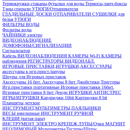
Термокружки,стаканы,бутылки для воды
Термосы,ланч-боксы
Тэны,спирали
УТЮГИ/Отпариватели
ГЛАДИЛЬНЫЕ ДОСКИ
ОТПАРИВАТЕЛИ
СУШИЛКИ для
белья
УТЮГИ
ФИЛЬТРЫ ВОДЫ
Фильтры воды
ЧАЙНИКИ электро
ВИДЕОНАБЛЮДЕНИЕ
ДОМОФОНЫ/СИГНАЛИЗАЦИИ
Сигнализатор
Кабель ВИДЕОНАБЛЮДЕНИЯ
КАМЕРЫ Wi-Fi
КАМЕРЫ
наблюдения
РЕГИСТРАТОРЫ ВИДЕОНАБЛ.
ИГРОВЫЕ ПРИСТАВКИ,ИГРУШКИ,АКСЕССУАРЫ
аксесcуары к игр.прист./шнуры
Шнуры для Игровых приставок
Аксессуары 16 бит.
Аксесуары 8 бит
Джойстики,Триггеры
Игр.приставки портативные
Игровые приставки 16бит.
Игровые приставки 8 бит Денди
ИГРУШКИ АНТИСТРЕС
ИГРЫ/ИГРУШКИ
Кардриджи 16bit
Картриджи 8 bit
Планшеты детские
ИНСТРУМЕНТ,МУЛЬТИМЕТРЫ,ПАЯЛЬНИКИ
ВЕСЫ ювелирные
ИНСТРУМЕНТ РУЧНОЙ
КЛЕЩИ (витая пара)
ИНСТРУМЕНТ ЭЛЕКТРО
КРЕПЕЖ
ЛУПЫ/Очки
МАГНИТ
НЕОДИМОВЫЙ
Мультиметры/Тестеры/Щупы