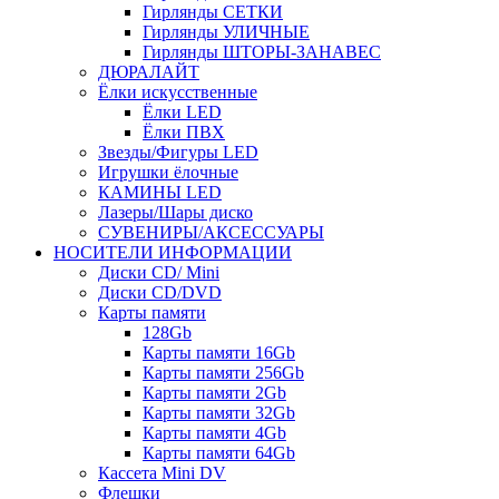
Гирлянды СЕТКИ
Гирлянды УЛИЧНЫЕ
Гирлянды ШТОРЫ-ЗАНАВЕС
ДЮРАЛАЙТ
Ёлки искусственные
Ёлки LED
Ёлки ПВХ
Звезды/Фигуры LED
Игрушки ёлочные
КАМИНЫ LED
Лазеры/Шары диско
СУВЕНИРЫ/АКСЕССУАРЫ
НОСИТЕЛИ ИНФОРМАЦИИ
Диски CD/ Mini
Диски CD/DVD
Карты памяти
128Gb
Карты памяти 16Gb
Карты памяти 256Gb
Карты памяти 2Gb
Карты памяти 32Gb
Карты памяти 4Gb
Карты памяти 64Gb
Кассета Mini DV
Флешки