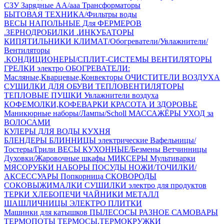
СЗУ Зарядные АА/ааа
Трансформаторы
БЫТОВАЯ ТЕХНИКА/Фильтры воды
ВЕСЫ НАПОЛЬНЫЕ
Для ФЕРМЕРОВ
.ЗЕРНОДРОБИЛКИ
.ИНКУБАТОРЫ
КИПЯТИЛЬНИКИ
КЛИМАТ/Обогреватели/Увлажнители/
Вентиляторы
.КОНДИЦИОНЕРЫ/СПЛИТ-СИСТЕМЫ
ВЕНТИЛЯТОРЫ
ГРЕЛКИ электро
ОБОГРЕВАТЕЛИ:
Масляные,Кварцевые,Конвекторы
ОЧИСТИТЕЛИ ВОЗДУХА
СУШИЛКИ ДЛЯ ОБУВИ
ТЕПЛОВЕНТИЛЯТОРЫ
ТЕПЛОВЫЕ ПУШКИ
Увлажнители воздуха
КОФЕМОЛКИ,КОФЕВАРКИ
КРАСОТА И ЗДОРОВЬЕ
Маникюрные наборы/Лампы/Scholl
МАССАЖЁРЫ
УХОД за
ВОЛОСАМИ
КУЛЕРЫ ДЛЯ ВОДЫ
КУХНЯ
БЛЕНДЕРЫ
БЛИННИЦЫ электрические
Вафельницы/
Тостеры/Грили
ВЕСЫ КУХОННЫЕ/Безмены
Ветчинницы
Духовки/Жаровочные шкафы
МИКСЕРЫ
Мультиварки
МЯСОРУБКИ
НАБОРЫ ПОСУДЫ
НОЖИ/ТОЧИЛКИ/
АКСЕССУАРЫ
Попкорница
СКОВОРОДЫ
СОКОВЫЖИМАЛКИ
СУШИЛКИ электро для продуктов
ТЕРКИ
ХЛЕБОПЕЧИ
ЧАЙНИКИ МЕТАЛЛ
ШАШЛИЧНИЦЫ
ЭЛЕКТРО ПЛИТКИ
Машинки для катышков
ПЫЛЕСОСЫ
РАЗНОЕ
САМОВАРЫ
ТЕРМОПОТЫ
ТЕРМОСЫ,ТЕРМОКРУЖКИ