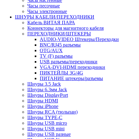
Часы настенные
Часы песочные
Часы электронные
ШНУРЫ КАБЕЛИ/ПЕРЕХОДНИКИ
Кабель ВИТАЯ ПАРА
Коннекторы для магнитного кабеля
ПЕРЕХОДНИКИ/ШТЕКЕРЫ
AUDIO-VIDEO Штекеры/Переходки
BNC/RJ45 разъемы
OTG/AUX
TV (F) разъемы
USB разъемы/переходники
VGA-DVI-HDMI переходники
ПИКТЕЙЛЫ 3G/4G
ПИТАНИЕ штекеры/разъемы
Шнуры 3.5 Jack
Шнуры 6.3мм Jack
Шнуры DisplayPort
Шнуры HDMI
Шнуры iPhone
Шнуры RCA (тюльпан)
Шнуры TYPE-C
Шнуры USB micro
Шнуры USB mini
Шнуры USB разные