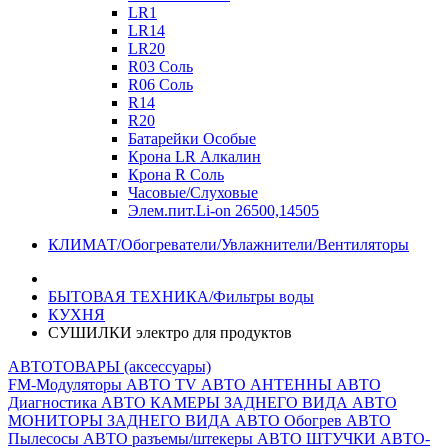
LR1
LR14
LR20
R03 Соль
R06 Соль
R14
R20
Батарейки Особые
Крона LR Алкалин
Крона R Соль
Часовые/Слуховые
Элем.пит.Li-on 26500,14505
КЛИМАТ/Обогреватели/Увлажнители/Вентиляторы
БЫТОВАЯ ТЕХНИКА/Фильтры воды
КУХНЯ
СУШИЛКИ электро для продуктов
АВТОТОВАРЫ (аксессуары)
FM-Модуляторы
АВТО TV
АВТО АНТЕННЫ
АВТО
Диагностика
АВТО КАМЕРЫ ЗАДНЕГО ВИДА
АВТО
МОНИТОРЫ ЗАДНЕГО ВИДА
АВТО Обогрев
АВТО
Пылесосы
АВТО разъемы/штекеры
АВТО ШТУЧКИ
АВТО-