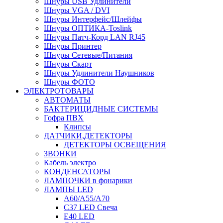
Шнуры USB Удлинители
Шнуры VGA / DVI
Шнуры Интерфейс/Шлейфы
Шнуры ОПТИКА-Toslink
Шнуры Патч-Корд LAN RJ45
Шнуры Принтер
Шнуры Сетевые/Питания
Шнуры Скарт
Шнуры Удлинители Наушников
Шнуры ФОТО
ЭЛЕКТРОТОВАРЫ
АВТОМАТЫ
БАКТЕРИЦИДНЫЕ СИСТЕМЫ
Гофра ПВХ
Клипсы
ДАТЧИКИ,ДЕТЕКТОРЫ
ДЕТЕКТОРЫ ОСВЕЩЕНИЯ
ЗВОНКИ
Кабель электро
КОНДЕНСАТОРЫ
ЛАМПОЧКИ в фонарики
ЛАМПЫ LED
A60/A55/A70
C37 LED Свеча
E40 LED