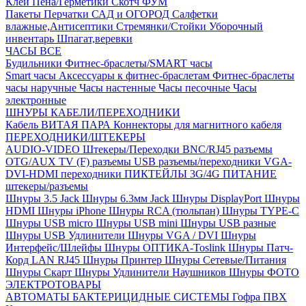
Клей
Пена/Герметики
Скотч
ФУМ
Пакеты
Перчатки
САД и ОГОРОД
Салфетки
влажные,Антисептики
Стремянки/Стойки
Уборочный
инвентарь
Шпагат,веревки
ЧАСЫ ВСЕ
Будильники
Фитнес-браслеты/SMART часы
Smart часы
Аксессуары к фитнес-браслетам
Фитнес-браслеты
часы наручные
Часы настенные
Часы песочные
Часы
электронные
ШНУРЫ КАБЕЛИ/ПЕРЕХОДНИКИ
Кабель ВИТАЯ ПАРА
Коннекторы для магнитного кабеля
ПЕРЕХОДНИКИ/ШТЕКЕРЫ
AUDIO-VIDEO Штекеры/Переходки
BNC/RJ45 разъемы
OTG/AUX
TV (F) разъемы
USB разъемы/переходники
VGA-
DVI-HDMI переходники
ПИКТЕЙЛЫ 3G/4G
ПИТАНИЕ
штекеры/разъемы
Шнуры 3.5 Jack
Шнуры 6.3мм Jack
Шнуры DisplayPort
Шнуры
HDMI
Шнуры iPhone
Шнуры RCA (тюльпан)
Шнуры TYPE-C
Шнуры USB micro
Шнуры USB mini
Шнуры USB разные
Шнуры USB Удлинители
Шнуры VGA / DVI
Шнуры
Интерфейс/Шлейфы
Шнуры ОПТИКА-Toslink
Шнуры Патч-
Корд LAN RJ45
Шнуры Принтер
Шнуры Сетевые/Питания
Шнуры Скарт
Шнуры Удлинители Наушников
Шнуры ФОТО
ЭЛЕКТРОТОВАРЫ
АВТОМАТЫ
БАКТЕРИЦИДНЫЕ СИСТЕМЫ
Гофра ПВХ