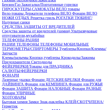
Газовые баллончики/Зажигалки
Бензин/Газ
Зажигалки/Портативные горелки
ГИРОСКУТЕРЫ,САМОКАТЫ,ВЕЛО товары
Вело-товары
Держатели телефона ВЕЛО
Фонари ВЕЛО
НОЖИ
ОТДЫХ
Решетка гриль
РОГАТКИ
ТЮБИНГ/
Надувные санки
СРЕДСТВА ЗАЩИТЫ ОТ ВРЕДИТЕЛЕЙ
Средства защиты от вредителей (химия)
Ультразвуковые
отпугиватели,мухабойки
ТЕЛЕФОНЫ,РАЦИИ
РАЦИИ
ТЕЛЕФОНЫ
ТЕЛЕФОНЫ МОБИЛЬНЫЕ
ТЕРМОМЕТРЫ/СПИРТОМЕРЫ
Тумблеры/Кнопки/Клеммы/
Запчасти
Клемы/разъемы
Кнопки,тумблеры
Крокодилы/Зажимы
Предохранители
Светодиоды
ФЕЙЕРВЕРКИ/Товары для ПРАЗДНИКА
САЛЮТЫ/ФЕЙЕРВЕРКИ
ФОНАРИ
Лазерные указки
Фонари ДЕТСКИЕ/БРЕЛКИ
Фонари для
ДАЙВИНГА
Фонари для КЕМПИНГА
Фонари для РУЖЬЯ
Фонари ЗАЩИТА
Фонари НАЛОБНЫЕ
Фонари РАЗНЫЕ
Фонари УЛИЧНЫЕ
ХОЗТОВАРЫ
Бытовая химия
Замки
Знак-наклейка
КЛЕЙ/СКОТЧ/ПЕНА/
Герметик