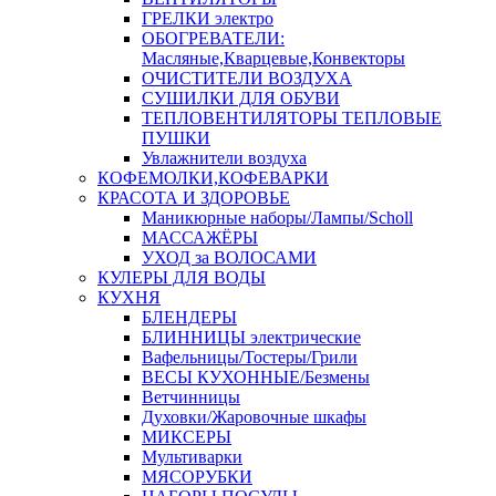
ГРЕЛКИ электро
ОБОГРЕВАТЕЛИ:
Масляные,Кварцевые,Конвекторы
ОЧИСТИТЕЛИ ВОЗДУХА
СУШИЛКИ ДЛЯ ОБУВИ
ТЕПЛОВЕНТИЛЯТОРЫ ТЕПЛОВЫЕ
ПУШКИ
Увлажнители воздуха
КОФЕМОЛКИ,КОФЕВАРКИ
КРАСОТА И ЗДОРОВЬЕ
Маникюрные наборы/Лампы/Scholl
МАССАЖЁРЫ
УХОД за ВОЛОСАМИ
КУЛЕРЫ ДЛЯ ВОДЫ
КУХНЯ
БЛЕНДЕРЫ
БЛИННИЦЫ электрические
Вафельницы/Тостеры/Грили
ВЕСЫ КУХОННЫЕ/Безмены
Ветчинницы
Духовки/Жаровочные шкафы
МИКСЕРЫ
Мультиварки
МЯСОРУБКИ