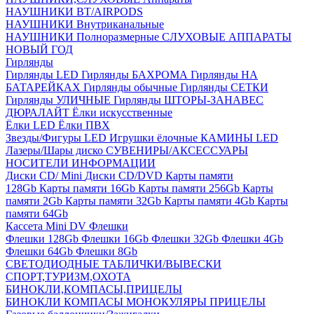
НАУШНИКИ BT/AIRPODS
НАУШНИКИ Внутриканальные
НАУШНИКИ Полноразмерные
СЛУХОВЫЕ АППАРАТЫ
НОВЫЙ ГОД
Гирлянды
Гирлянды LED
Гирлянды БАХРОМА
Гирлянды НА
БАТАРЕЙКАХ
Гирлянды обычные
Гирлянды СЕТКИ
Гирлянды УЛИЧНЫЕ
Гирлянды ШТОРЫ-ЗАНАВЕС
ДЮРАЛАЙТ
Ёлки искусственные
Ёлки LED
Ёлки ПВХ
Звезды/Фигуры LED
Игрушки ёлочные
КАМИНЫ LED
Лазеры/Шары диско
СУВЕНИРЫ/АКСЕССУАРЫ
НОСИТЕЛИ ИНФОРМАЦИИ
Диски CD/ Mini
Диски CD/DVD
Карты памяти
128Gb
Карты памяти 16Gb
Карты памяти 256Gb
Карты
памяти 2Gb
Карты памяти 32Gb
Карты памяти 4Gb
Карты
памяти 64Gb
Кассета Mini DV
Флешки
Флешки 128Gb
Флешки 16Gb
Флешки 32Gb
Флешки 4Gb
Флешки 64Gb
Флешки 8Gb
СВЕТОДИОДНЫЕ ТАБЛИЧКИ/ВЫВЕСКИ
СПОРТ,ТУРИЗМ,ОХОТА
БИНОКЛИ,КОМПАСЫ,ПРИЦЕЛЫ
БИНОКЛИ
КОМПАСЫ
МОНОКУЛЯРЫ
ПРИЦЕЛЫ