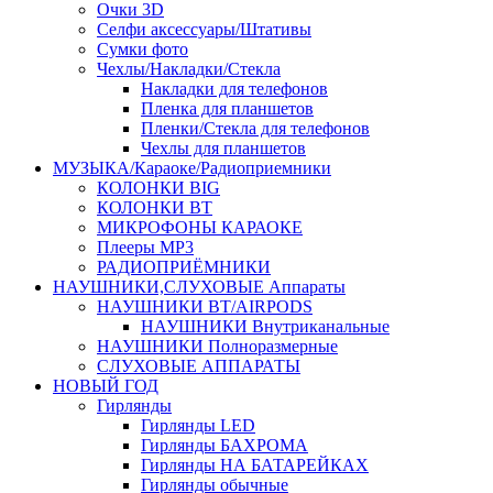
Очки 3D
Селфи аксессуары/Штативы
Сумки фото
Чехлы/Накладки/Стекла
Накладки для телефонов
Пленка для планшетов
Пленки/Стекла для телефонов
Чехлы для планшетов
МУЗЫКА/Караоке/Радиоприемники
КОЛОНКИ BIG
КОЛОНКИ BT
МИКРОФОНЫ КАРАОКЕ
Плееры MP3
РАДИОПРИЁМНИКИ
НАУШНИКИ,СЛУХОВЫЕ Аппараты
НАУШНИКИ BT/AIRPODS
НАУШНИКИ Внутриканальные
НАУШНИКИ Полноразмерные
СЛУХОВЫЕ АППАРАТЫ
НОВЫЙ ГОД
Гирлянды
Гирлянды LED
Гирлянды БАХРОМА
Гирлянды НА БАТАРЕЙКАХ
Гирлянды обычные