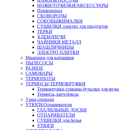
НАБОРЫ ПОСУДЫ
НОЖИ/ТОЧИЛКИ/АКСЕССУАРЫ
Попкорница
СКОВОРОДЫ
СОКОВЫЖИМАЛКИ
СУШИЛКИ электро для продуктов
ТЕРКИ
ХЛЕБОПЕЧИ
ЧАЙНИКИ МЕТАЛЛ
ШАШЛИЧНИЦЫ
ЭЛЕКТРО ПЛИТКИ
Машинки для катышков
ПЫЛЕСОСЫ
РАЗНОЕ
САМОВАРЫ
ТЕРМОПОТЫ
ТЕРМОСЫ,ТЕРМОКРУЖКИ
Термокружки,стаканы,бутылки для воды
Термосы,ланч-боксы
Тэны,спирали
УТЮГИ/Отпариватели
ГЛАДИЛЬНЫЕ ДОСКИ
ОТПАРИВАТЕЛИ
СУШИЛКИ для белья
УТЮГИ