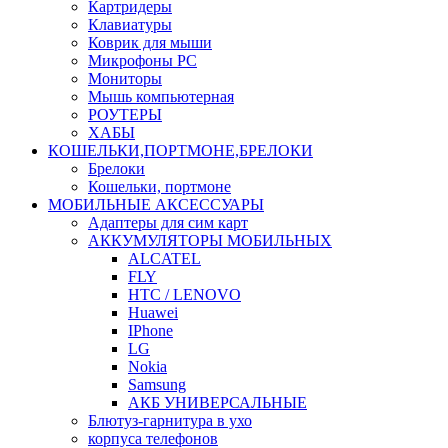
Картридеры
Клавиатуры
Коврик для мыши
Микрофоны PC
Мониторы
Мышь компьютерная
РОУТЕРЫ
ХАБЫ
КОШЕЛЬКИ,ПОРТМОНЕ,БРЕЛОКИ
Брелоки
Кошельки, портмоне
МОБИЛЬНЫЕ АКСЕССУАРЫ
Адаптеры для сим карт
АККУМУЛЯТОРЫ МОБИЛЬНЫХ
ALCATEL
FLY
HTC / LENOVO
Huawei
IPhone
LG
Nokia
Samsung
АКБ УНИВЕРСАЛЬНЫЕ
Блютуз-гарнитура в ухо
корпуса телефонов