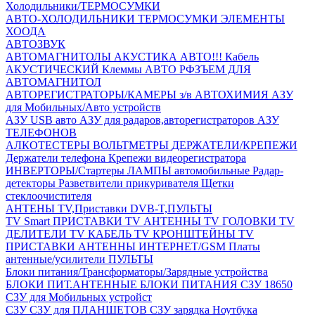
Холодильники/ТЕРМОСУМКИ
АВТО-ХОЛОДИЛЬНИКИ
ТЕРМОСУМКИ
ЭЛЕМЕНТЫ
ХООДА
АВТОЗВУК
АВТОМАГНИТОЛЫ
АКУСТИКА АВТО!!!
Кабель
АКУСТИЧЕСКИЙ
Клеммы АВТО
РФЗЪЕМ ДЛЯ
АВТОМАГНИТОЛ
АВТОРЕГИСТРАТОРЫ/КАМЕРЫ з/в
АВТОХИМИЯ
АЗУ
для Мобильных/Авто устройств
АЗУ USB авто
АЗУ для радаров,авторегистраторов
АЗУ
ТЕЛЕФОНОВ
АЛКОТЕСТЕРЫ
ВОЛЬТМЕТРЫ
ДЕРЖАТЕЛИ/КРЕПЕЖИ
Держатели телефона
Крепежи видеорегистратора
ИНВЕРТОРЫ/Стартеры
ЛАМПЫ автомобильные
Радар-
детекторы
Разветвители прикуривателя
Щетки
стеклоочистителя
АНТЕНЫ ТV,Приставки DVB-T,ПУЛЬТЫ
TV Smart ПРИСТАВКИ
TV АНТЕННЫ
TV ГОЛОВКИ
TV
ДЕЛИТЕЛИ
TV КАБЕЛЬ
TV КРОНШТЕЙНЫ
TV
ПРИСТАВКИ
АНТЕННЫ ИНТЕРНЕТ/GSM
Платы
антенные/усилители
ПУЛЬТЫ
Блоки питания/Трансформаторы/Зарядные устройства
БЛОКИ ПИТ.АНТЕННЫЕ
БЛОКИ ПИТАНИЯ
СЗУ 18650
СЗУ для Мобильных устройст
СЗУ
СЗУ для ПЛАНШЕТОВ
СЗУ зарядка Ноутбука