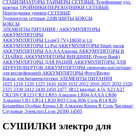
СТАБИЛИЗАТОРЫ
ТАЙМЕРЫ СЕТЕВЫЕ
Телефонные удл.
разетки
ТРОЙНИКИ/ПЕРЕХОДНИКИ СЕТЕВЫЕ
Переходники универ,СЕТЕВЫЕ
Удлинители сетевые 220В
ЩИТЫ,БОКСЫ
БОКСЫ
ЭЛЕМЕНТЫ ПИТАНИЯ / АККУМУЛЯТОРЫ
АККУМУЛЯТОРЫ
АККУМУЛЯТОРЫ Li-on(3,7V),18650 и т.п
АККУМУЛЯТОРЫ Li-Pol
АККУМУЛЯТОРЫ Smart часов
АККУМУЛЯТОРЫ АА/ААА/крона
АККУМУЛЯТОРЫ В
СПАЙКЕ
АККУМУЛЯТОРЫ ВНЕШНИЕ (Power Bank)
АККУМУЛЯТОРЫ ДЛЯ РАЦИЙ
АККУМУЛЯТОРЫ ДЛЯ
ШУРУПОВЕРТОВ
АККУМУЛЯТОРЫ свинцово-кислотные-
для весов/фонарей
АККУМУЛЯТОРЫ Фото/Видео
Боксы для батареек/отсеки
ЭЛЕМЕНТЫ ПИТАНИЯ
1025
1216
1220
1225
1616
1620
1632
2012
2016
2025
2032
2320
2325
2330
2412
2430
2450
2477
3R12 квадрат 4,5v
A23
A27
CR1/3N
CR123
CR2
LR03 Алкалин
LR04 AAAA
LR06
Алкалин
LR1
LR14
LR20
R03 Соль
R06 Соль
R14
R20
Батарейки Особые
Крона LR Алкалин
Крона R Соль
Часовые/
Слуховые
Элем.пит.Li-on 26500,14505
СУШИЛКИ электро для