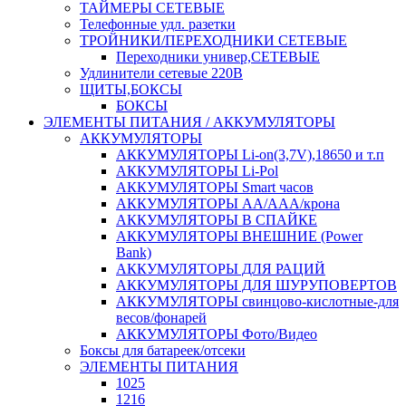
ТАЙМЕРЫ СЕТЕВЫЕ
Телефонные удл. разетки
ТРОЙНИКИ/ПЕРЕХОДНИКИ СЕТЕВЫЕ
Переходники универ,СЕТЕВЫЕ
Удлинители сетевые 220В
ЩИТЫ,БОКСЫ
БОКСЫ
ЭЛЕМЕНТЫ ПИТАНИЯ / АККУМУЛЯТОРЫ
АККУМУЛЯТОРЫ
АККУМУЛЯТОРЫ Li-on(3,7V),18650 и т.п
АККУМУЛЯТОРЫ Li-Pol
АККУМУЛЯТОРЫ Smart часов
АККУМУЛЯТОРЫ АА/ААА/крона
АККУМУЛЯТОРЫ В СПАЙКЕ
АККУМУЛЯТОРЫ ВНЕШНИЕ (Power
Bank)
АККУМУЛЯТОРЫ ДЛЯ РАЦИЙ
АККУМУЛЯТОРЫ ДЛЯ ШУРУПОВЕРТОВ
АККУМУЛЯТОРЫ свинцово-кислотные-для
весов/фонарей
АККУМУЛЯТОРЫ Фото/Видео
Боксы для батареек/отсеки
ЭЛЕМЕНТЫ ПИТАНИЯ
1025
1216