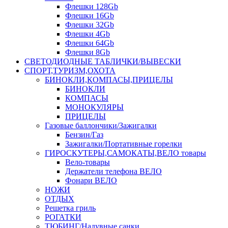
Флешки 128Gb
Флешки 16Gb
Флешки 32Gb
Флешки 4Gb
Флешки 64Gb
Флешки 8Gb
СВЕТОДИОДНЫЕ ТАБЛИЧКИ/ВЫВЕСКИ
СПОРТ,ТУРИЗМ,ОХОТА
БИНОКЛИ,КОМПАСЫ,ПРИЦЕЛЫ
БИНОКЛИ
КОМПАСЫ
МОНОКУЛЯРЫ
ПРИЦЕЛЫ
Газовые баллончики/Зажигалки
Бензин/Газ
Зажигалки/Портативные горелки
ГИРОСКУТЕРЫ,САМОКАТЫ,ВЕЛО товары
Вело-товары
Держатели телефона ВЕЛО
Фонари ВЕЛО
НОЖИ
ОТДЫХ
Решетка гриль
РОГАТКИ
ТЮБИНГ/Надувные санки