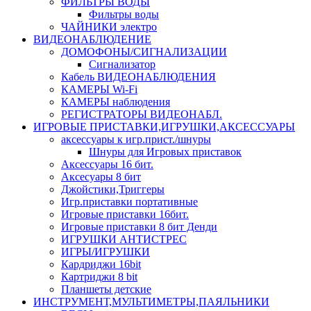
ФИЛЬТРЫ ВОДЫ
Фильтры воды
ЧАЙНИКИ электро
ВИДЕОНАБЛЮДЕНИЕ
ДОМОФОНЫ/СИГНАЛИЗАЦИИ
Сигнализатор
Кабель ВИДЕОНАБЛЮДЕНИЯ
КАМЕРЫ Wi-Fi
КАМЕРЫ наблюдения
РЕГИСТРАТОРЫ ВИДЕОНАБЛ.
ИГРОВЫЕ ПРИСТАВКИ,ИГРУШКИ,АКСЕССУАРЫ
аксесcуары к игр.прист./шнуры
Шнуры для Игровых приставок
Аксессуары 16 бит.
Аксесуары 8 бит
Джойстики,Триггеры
Игр.приставки портативные
Игровые приставки 16бит.
Игровые приставки 8 бит Денди
ИГРУШКИ АНТИСТРЕС
ИГРЫ/ИГРУШКИ
Кардриджи 16bit
Картриджи 8 bit
Планшеты детские
ИНСТРУМЕНТ,МУЛЬТИМЕТРЫ,ПАЯЛЬНИКИ