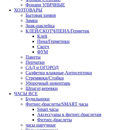
Фонари УЛИЧНЫЕ
ХОЗТОВАРЫ
Бытовая химия
Замки
Знак-наклейка
КЛЕЙ/СКОТЧ/ПЕНА/Герметик
Клей
Пена/Герметики
Скотч
ФУМ
Пакеты
Перчатки
САД и ОГОРОД
Салфетки влажные,Антисептики
Стремянки/Стойки
Уборочный инвентарь
Шпагат,веревки
ЧАСЫ ВСЕ
Будильники
Фитнес-браслеты/SMART часы
Smart часы
Аксессуары к фитнес-браслетам
Фитнес-браслеты
часы наручные