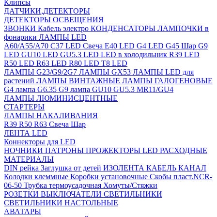
Клипсы
ДАТЧИКИ,ДЕТЕКТОРЫ
ДЕТЕКТОРЫ ОСВЕЩЕНИЯ
ЗВОНКИ
Кабель электро
КОНДЕНСАТОРЫ
ЛАМПОЧКИ в
фонарики
ЛАМПЫ LED
A60/A55/A70
C37 LED Свеча
E40 LED
G4 LED
G45 Шар
G9
LED
GU10 LED
GU5.3 LED
LED в холодильник
R39 LED
R50 LED
R63 LED
R80 LED
T8 LED
ЛАМПЫ G23/G9/2G7
ЛАМПЫ GX53
ЛАМПЫ LED для
растений
ЛАМПЫ ВИНТАЖНЫЕ
ЛАМПЫ ГАЛОГЕНОВЫЕ
G4 лампа
G6.35
G9 лампа
GU10
GU5.3
MR11/GU4
ЛАМПЫ ЛЮМИНИСЦЕНТНЫЕ
СТАРТЕРЫ
ЛАМПЫ НАКАЛИВАНИЯ
R39
R50
R63
Свеча
Шар
ЛЕНТА LED
Коннекторы для LED
НОЧНИКИ
ПАТРОНЫ
ПРОЖЕКТОРЫ LED
РАСХОДНЫЕ
МАТЕРИАЛЫ
DIN рейка
Заглушка от детей
ИЗОЛЕНТА
КАБЕЛЬ КАНАЛ
Колодки клеммные
Коробки установочные
Скобы пласт.NCR-
06-50
Трубка термоусадочная
Хомуты/Стяжки
РОЗЕТКИ ВЫКЛЮЧАТЕЛИ
СВЕТИЛЬНИКИ
СВЕТИЛЬНИКИ НАСТОЛЬНЫЕ
АВАТАРЫ