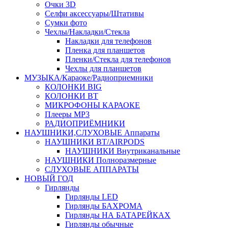
Очки 3D
Селфи аксессуары/Штативы
Сумки фото
Чехлы/Накладки/Стекла
Накладки для телефонов
Пленка для планшетов
Пленки/Стекла для телефонов
Чехлы для планшетов
МУЗЫКА/Караоке/Радиоприемники
КОЛОНКИ BIG
КОЛОНКИ BT
МИКРОФОНЫ КАРАОКЕ
Плееры MP3
РАДИОПРИЁМНИКИ
НАУШНИКИ,СЛУХОВЫЕ Аппараты
НАУШНИКИ BT/AIRPODS
НАУШНИКИ Внутриканальные
НАУШНИКИ Полноразмерные
СЛУХОВЫЕ АППАРАТЫ
НОВЫЙ ГОД
Гирлянды
Гирлянды LED
Гирлянды БАХРОМА
Гирлянды НА БАТАРЕЙКАХ
Гирлянды обычные