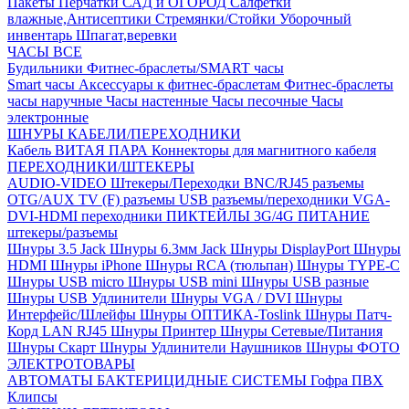
Пакеты
Перчатки
САД и ОГОРОД
Салфетки
влажные,Антисептики
Стремянки/Стойки
Уборочный
инвентарь
Шпагат,веревки
ЧАСЫ ВСЕ
Будильники
Фитнес-браслеты/SMART часы
Smart часы
Аксессуары к фитнес-браслетам
Фитнес-браслеты
часы наручные
Часы настенные
Часы песочные
Часы
электронные
ШНУРЫ КАБЕЛИ/ПЕРЕХОДНИКИ
Кабель ВИТАЯ ПАРА
Коннекторы для магнитного кабеля
ПЕРЕХОДНИКИ/ШТЕКЕРЫ
AUDIO-VIDEO Штекеры/Переходки
BNC/RJ45 разъемы
OTG/AUX
TV (F) разъемы
USB разъемы/переходники
VGA-
DVI-HDMI переходники
ПИКТЕЙЛЫ 3G/4G
ПИТАНИЕ
штекеры/разъемы
Шнуры 3.5 Jack
Шнуры 6.3мм Jack
Шнуры DisplayPort
Шнуры
HDMI
Шнуры iPhone
Шнуры RCA (тюльпан)
Шнуры TYPE-C
Шнуры USB micro
Шнуры USB mini
Шнуры USB разные
Шнуры USB Удлинители
Шнуры VGA / DVI
Шнуры
Интерфейс/Шлейфы
Шнуры ОПТИКА-Toslink
Шнуры Патч-
Корд LAN RJ45
Шнуры Принтер
Шнуры Сетевые/Питания
Шнуры Скарт
Шнуры Удлинители Наушников
Шнуры ФОТО
ЭЛЕКТРОТОВАРЫ
АВТОМАТЫ
БАКТЕРИЦИДНЫЕ СИСТЕМЫ
Гофра ПВХ
Клипсы