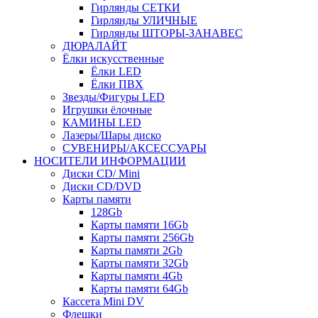
Гирлянды СЕТКИ
Гирлянды УЛИЧНЫЕ
Гирлянды ШТОРЫ-ЗАНАВЕС
ДЮРАЛАЙТ
Ёлки искусственные
Ёлки LED
Ёлки ПВХ
Звезды/Фигуры LED
Игрушки ёлочные
КАМИНЫ LED
Лазеры/Шары диско
СУВЕНИРЫ/АКСЕССУАРЫ
НОСИТЕЛИ ИНФОРМАЦИИ
Диски CD/ Mini
Диски CD/DVD
Карты памяти
128Gb
Карты памяти 16Gb
Карты памяти 256Gb
Карты памяти 2Gb
Карты памяти 32Gb
Карты памяти 4Gb
Карты памяти 64Gb
Кассета Mini DV
Флешки