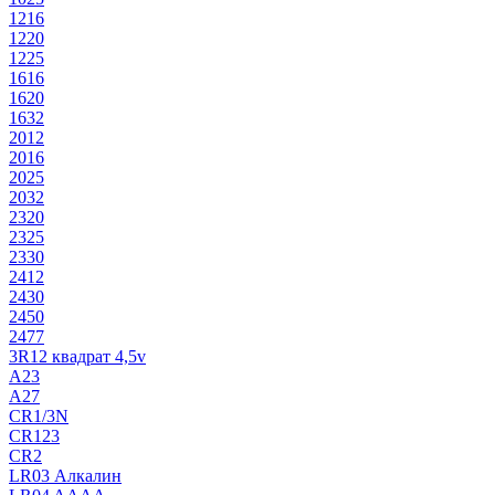
1216
1220
1225
1616
1620
1632
2012
2016
2025
2032
2320
2325
2330
2412
2430
2450
2477
3R12 квадрат 4,5v
A23
A27
CR1/3N
CR123
CR2
LR03 Алкалин