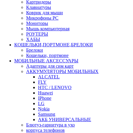
Картридеры
Клавиатуры
Коврик для мыши
Микрофоны PC
Мониторы
Мышь компьютерная
РОУТЕРЫ
ХАБЫ
КОШЕЛЬКИ,ПОРТМОНЕ,БРЕЛОКИ
Брелоки
Кошельки, портмоне
МОБИЛЬНЫЕ АКСЕССУАРЫ
Адаптеры для сим карт
АККУМУЛЯТОРЫ МОБИЛЬНЫХ
ALCATEL
FLY
HTC / LENOVO
Huawei
IPhone
LG
Nokia
Samsung
АКБ УНИВЕРСАЛЬНЫЕ
Блютуз-гарнитура в ухо
корпуса телефонов