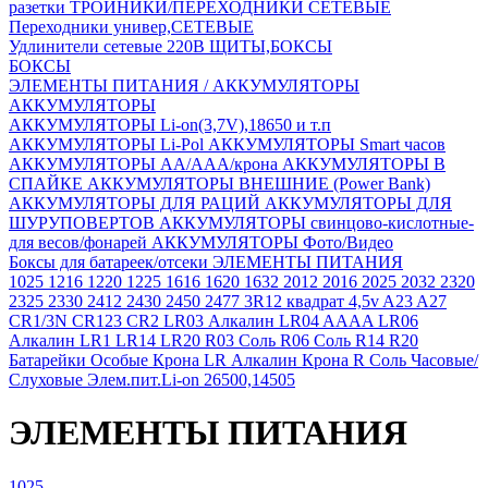
разетки
ТРОЙНИКИ/ПЕРЕХОДНИКИ СЕТЕВЫЕ
Переходники универ,СЕТЕВЫЕ
Удлинители сетевые 220В
ЩИТЫ,БОКСЫ
БОКСЫ
ЭЛЕМЕНТЫ ПИТАНИЯ / АККУМУЛЯТОРЫ
АККУМУЛЯТОРЫ
АККУМУЛЯТОРЫ Li-on(3,7V),18650 и т.п
АККУМУЛЯТОРЫ Li-Pol
АККУМУЛЯТОРЫ Smart часов
АККУМУЛЯТОРЫ АА/ААА/крона
АККУМУЛЯТОРЫ В
СПАЙКЕ
АККУМУЛЯТОРЫ ВНЕШНИЕ (Power Bank)
АККУМУЛЯТОРЫ ДЛЯ РАЦИЙ
АККУМУЛЯТОРЫ ДЛЯ
ШУРУПОВЕРТОВ
АККУМУЛЯТОРЫ свинцово-кислотные-
для весов/фонарей
АККУМУЛЯТОРЫ Фото/Видео
Боксы для батареек/отсеки
ЭЛЕМЕНТЫ ПИТАНИЯ
1025
1216
1220
1225
1616
1620
1632
2012
2016
2025
2032
2320
2325
2330
2412
2430
2450
2477
3R12 квадрат 4,5v
A23
A27
CR1/3N
CR123
CR2
LR03 Алкалин
LR04 AAAA
LR06
Алкалин
LR1
LR14
LR20
R03 Соль
R06 Соль
R14
R20
Батарейки Особые
Крона LR Алкалин
Крона R Соль
Часовые/
Слуховые
Элем.пит.Li-on 26500,14505
ЭЛЕМЕНТЫ ПИТАНИЯ
1025