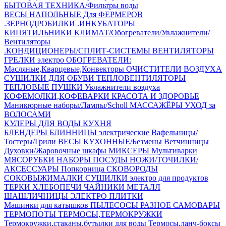
БЫТОВАЯ ТЕХНИКА/Фильтры воды
ВЕСЫ НАПОЛЬНЫЕ
Для ФЕРМЕРОВ
.ЗЕРНОДРОБИЛКИ
.ИНКУБАТОРЫ
КИПЯТИЛЬНИКИ
КЛИМАТ/Обогреватели/Увлажнители/
Вентиляторы
.КОНДИЦИОНЕРЫ/СПЛИТ-СИСТЕМЫ
ВЕНТИЛЯТОРЫ
ГРЕЛКИ электро
ОБОГРЕВАТЕЛИ:
Масляные,Кварцевые,Конвекторы
ОЧИСТИТЕЛИ ВОЗДУХА
СУШИЛКИ ДЛЯ ОБУВИ
ТЕПЛОВЕНТИЛЯТОРЫ
ТЕПЛОВЫЕ ПУШКИ
Увлажнители воздуха
КОФЕМОЛКИ,КОФЕВАРКИ
КРАСОТА И ЗДОРОВЬЕ
Маникюрные наборы/Лампы/Scholl
МАССАЖЁРЫ
УХОД за
ВОЛОСАМИ
КУЛЕРЫ ДЛЯ ВОДЫ
КУХНЯ
БЛЕНДЕРЫ
БЛИННИЦЫ электрические
Вафельницы/
Тостеры/Грили
ВЕСЫ КУХОННЫЕ/Безмены
Ветчинницы
Духовки/Жаровочные шкафы
МИКСЕРЫ
Мультиварки
МЯСОРУБКИ
НАБОРЫ ПОСУДЫ
НОЖИ/ТОЧИЛКИ/
АКСЕССУАРЫ
Попкорница
СКОВОРОДЫ
СОКОВЫЖИМАЛКИ
СУШИЛКИ электро для продуктов
ТЕРКИ
ХЛЕБОПЕЧИ
ЧАЙНИКИ МЕТАЛЛ
ШАШЛИЧНИЦЫ
ЭЛЕКТРО ПЛИТКИ
Машинки для катышков
ПЫЛЕСОСЫ
РАЗНОЕ
САМОВАРЫ
ТЕРМОПОТЫ
ТЕРМОСЫ,ТЕРМОКРУЖКИ
Термокружки,стаканы,бутылки для воды
Термосы,ланч-боксы