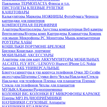
Паяльники
ТЕРМОПАСТА
Флюсы и т.п.
ПИСТОЛЕТЫ КЛЕЕВЫЕ
РУЛЕТКИ
КАНЦТОВАРЫ
Калькуляторы
Маркеры
НОЖНИЦЫ
Фотобумага
Чернила
картриджи для принтеров
КОМПЮТЕРНАЯ ПЕРЕФИРИЯ
Адаптеры/Контроллеры
Акустика компьютерная
Веб камеры
Вентиляторы/Кулеры комп
Картридеры
Клавиатуры
Коврик
для мыши
Микрофоны PC
Мониторы
Мышь компьютерная
РОУТЕРЫ
ХАБЫ
КОШЕЛЬКИ,ПОРТМОНЕ,БРЕЛОКИ
Брелоки
Кошельки, портмоне
МОБИЛЬНЫЕ АКСЕССУАРЫ
Адаптеры для сим карт
АККУМУЛЯТОРЫ МОБИЛЬНЫХ
ALCATEL
FLY
HTC / LENOVO
Huawei
IPhone
LG
Nokia
Samsung
АКБ УНИВЕРСАЛЬНЫЕ
Блютуз-гарнитура в ухо
корпуса телефонов
Очки 3D
Селфи
аксессуары/Штативы
Сумки фото
Чехлы/Накладки/Стекла
Накладки для телефонов
Пленка для планшетов
Пленки/
Стекла для телефонов
Чехлы для планшетов
МУЗЫКА/Караоке/Радиоприемники
КОЛОНКИ BIG
КОЛОНКИ BT
МИКРОФОНЫ КАРАОКЕ
Плееры MP3
РАДИОПРИЁМНИКИ
НАУШНИКИ,СЛУХОВЫЕ Аппараты
НАУШНИКИ BT/AIRPODS