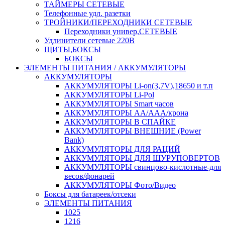
ТАЙМЕРЫ СЕТЕВЫЕ
Телефонные удл. разетки
ТРОЙНИКИ/ПЕРЕХОДНИКИ СЕТЕВЫЕ
Переходники универ,СЕТЕВЫЕ
Удлинители сетевые 220В
ЩИТЫ,БОКСЫ
БОКСЫ
ЭЛЕМЕНТЫ ПИТАНИЯ / АККУМУЛЯТОРЫ
АККУМУЛЯТОРЫ
АККУМУЛЯТОРЫ Li-on(3,7V),18650 и т.п
АККУМУЛЯТОРЫ Li-Pol
АККУМУЛЯТОРЫ Smart часов
АККУМУЛЯТОРЫ АА/ААА/крона
АККУМУЛЯТОРЫ В СПАЙКЕ
АККУМУЛЯТОРЫ ВНЕШНИЕ (Power
Bank)
АККУМУЛЯТОРЫ ДЛЯ РАЦИЙ
АККУМУЛЯТОРЫ ДЛЯ ШУРУПОВЕРТОВ
АККУМУЛЯТОРЫ свинцово-кислотные-для
весов/фонарей
АККУМУЛЯТОРЫ Фото/Видео
Боксы для батареек/отсеки
ЭЛЕМЕНТЫ ПИТАНИЯ
1025
1216