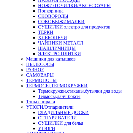
НАБОРЫ ПОСУДЫ
НОЖИ/ТОЧИЛКИ/АКСЕССУАРЫ
Попкорница
СКОВОРОДЫ
СОКОВЫЖИМАЛКИ
СУШИЛКИ электро для продуктов
ТЕРКИ
ХЛЕБОПЕЧИ
ЧАЙНИКИ МЕТАЛЛ
ШАШЛИЧНИЦЫ
ЭЛЕКТРО ПЛИТКИ
Машинки для катышков
ПЫЛЕСОСЫ
РАЗНОЕ
САМОВАРЫ
ТЕРМОПОТЫ
ТЕРМОСЫ,ТЕРМОКРУЖКИ
Термокружки,стаканы,бутылки для воды
Термосы,ланч-боксы
Тэны,спирали
УТЮГИ/Отпариватели
ГЛАДИЛЬНЫЕ ДОСКИ
ОТПАРИВАТЕЛИ
СУШИЛКИ для белья
УТЮГИ