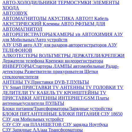
АВТО-ХОЛОДИЛЬНИКИ
ТЕРМОСУМКИ
ЭЛЕМЕНТЫ
ХООДА
АВТОЗВУК
АВТОМАГНИТОЛЫ
АКУСТИКА АВТО!!!
Кабель
АКУСТИЧЕСКИЙ
Клеммы АВТО
РФЗЪЕМ ДЛЯ
АВТОМАГНИТОЛ
АВТОРЕГИСТРАТОРЫ/КАМЕРЫ з/в
АВТОХИМИЯ
АЗУ
для Мобильных/Авто устройств
АЗУ USB авто
АЗУ для радаров,авторегистраторов
АЗУ
ТЕЛЕФОНОВ
АЛКОТЕСТЕРЫ
ВОЛЬТМЕТРЫ
ДЕРЖАТЕЛИ/КРЕПЕЖИ
Держатели телефона
Крепежи видеорегистратора
ИНВЕРТОРЫ/Стартеры
ЛАМПЫ автомобильные
Радар-
детекторы
Разветвители прикуривателя
Щетки
стеклоочистителя
АНТЕНЫ ТV,Приставки DVB-T,ПУЛЬТЫ
TV Smart ПРИСТАВКИ
TV АНТЕННЫ
TV ГОЛОВКИ
TV
ДЕЛИТЕЛИ
TV КАБЕЛЬ
TV КРОНШТЕЙНЫ
TV
ПРИСТАВКИ
АНТЕННЫ ИНТЕРНЕТ/GSM
Платы
антенные/усилители
ПУЛЬТЫ
Блоки питания/Трансформаторы/Зарядные устройства
БЛОКИ ПИТ.АНТЕННЫЕ
БЛОКИ ПИТАНИЯ
СЗУ 18650
СЗУ для Мобильных устройст
СЗУ
СЗУ для ПЛАНШЕТОВ
СЗУ зарядка Ноутбука
СЗУ Зарядные АА/ааа
Трансформаторы