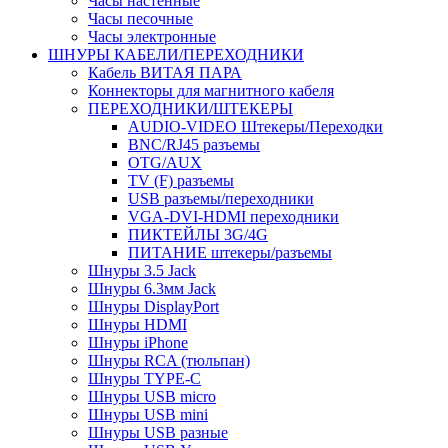
Часы настенные
Часы песочные
Часы электронные
ШНУРЫ КАБЕЛИ/ПЕРЕХОДНИКИ
Кабель ВИТАЯ ПАРА
Коннекторы для магнитного кабеля
ПЕРЕХОДНИКИ/ШТЕКЕРЫ
AUDIO-VIDEO Штекеры/Переходки
BNC/RJ45 разъемы
OTG/AUX
TV (F) разъемы
USB разъемы/переходники
VGA-DVI-HDMI переходники
ПИКТЕЙЛЫ 3G/4G
ПИТАНИЕ штекеры/разъемы
Шнуры 3.5 Jack
Шнуры 6.3мм Jack
Шнуры DisplayPort
Шнуры HDMI
Шнуры iPhone
Шнуры RCA (тюльпан)
Шнуры TYPE-C
Шнуры USB micro
Шнуры USB mini
Шнуры USB разные