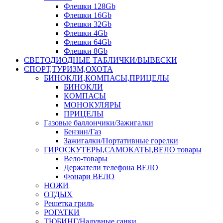
Флешки 128Gb
Флешки 16Gb
Флешки 32Gb
Флешки 4Gb
Флешки 64Gb
Флешки 8Gb
СВЕТОДИОДНЫЕ ТАБЛИЧКИ/ВЫВЕСКИ
СПОРТ,ТУРИЗМ,ОХОТА
БИНОКЛИ,КОМПАСЫ,ПРИЦЕЛЫ
БИНОКЛИ
КОМПАСЫ
МОНОКУЛЯРЫ
ПРИЦЕЛЫ
Газовые баллончики/Зажигалки
Бензин/Газ
Зажигалки/Портативные горелки
ГИРОСКУТЕРЫ,САМОКАТЫ,ВЕЛО товары
Вело-товары
Держатели телефона ВЕЛО
Фонари ВЕЛО
НОЖИ
ОТДЫХ
Решетка гриль
РОГАТКИ
ТЮБИНГ/Надувные санки