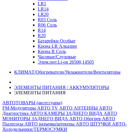
LR1
LR14
LR20
R03 Соль
R06 Соль
R14
R20
Батарейки Особые
Крона LR Алкалин
Крона R Соль
Часовые/Слуховые
Элем.пит.Li-on 26500,14505
КЛИМАТ/Обогреватели/Увлажнители/Вентиляторы
ЭЛЕМЕНТЫ ПИТАНИЯ / АККУМУЛЯТОРЫ
ЭЛЕМЕНТЫ ПИТАНИЯ
АВТОТОВАРЫ (аксессуары)
FM-Модуляторы
АВТО TV
АВТО АНТЕННЫ
АВТО
Диагностика
АВТО КАМЕРЫ ЗАДНЕГО ВИДА
АВТО
МОНИТОРЫ ЗАДНЕГО ВИДА
АВТО Обогрев
АВТО
Пылесосы
АВТО разъемы/штекеры
АВТО ШТУЧКИ
АВТО-
Холодильники/ТЕРМОСУМКИ