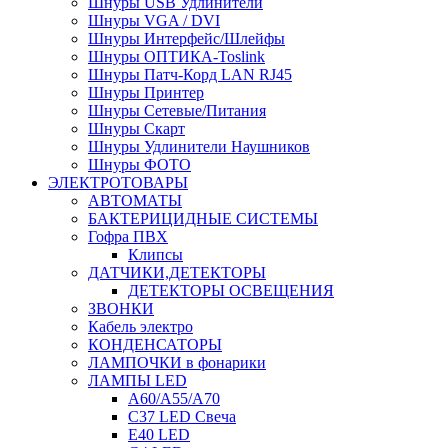
Шнуры USB Удлинители
Шнуры VGA / DVI
Шнуры Интерфейс/Шлейфы
Шнуры ОПТИКА-Toslink
Шнуры Патч-Корд LAN RJ45
Шнуры Принтер
Шнуры Сетевые/Питания
Шнуры Скарт
Шнуры Удлинители Наушников
Шнуры ФОТО
ЭЛЕКТРОТОВАРЫ
АВТОМАТЫ
БАКТЕРИЦИДНЫЕ СИСТЕМЫ
Гофра ПВХ
Клипсы
ДАТЧИКИ,ДЕТЕКТОРЫ
ДЕТЕКТОРЫ ОСВЕЩЕНИЯ
ЗВОНКИ
Кабель электро
КОНДЕНСАТОРЫ
ЛАМПОЧКИ в фонарики
ЛАМПЫ LED
A60/A55/A70
C37 LED Свеча
E40 LED