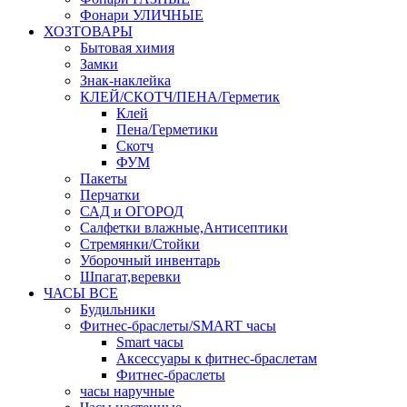
Фонари УЛИЧНЫЕ
ХОЗТОВАРЫ
Бытовая химия
Замки
Знак-наклейка
КЛЕЙ/СКОТЧ/ПЕНА/Герметик
Клей
Пена/Герметики
Скотч
ФУМ
Пакеты
Перчатки
САД и ОГОРОД
Салфетки влажные,Антисептики
Стремянки/Стойки
Уборочный инвентарь
Шпагат,веревки
ЧАСЫ ВСЕ
Будильники
Фитнес-браслеты/SMART часы
Smart часы
Аксессуары к фитнес-браслетам
Фитнес-браслеты
часы наручные