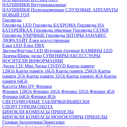
НАУШНИКИ Внутриканальные
НАУШНИКИ Полноразмерные
СЛУХОВЫЕ АППАРАТЫ
НОВЫЙ ГОД
Гирлянды
Гирлянды LED
Гирлянды БАХРОМА
Гирлянды НА
БАТАРЕЙКАХ
Гирлянды обычные
Гирлянды СЕТКИ
Гирлянды УЛИЧНЫЕ
Гирлянды ШТОРЫ-ЗАНАВЕС
ДЮРАЛАЙТ
Ёлки искусственные
Ёлки LED
Ёлки ПВХ
Звезды/Фигуры LED
Игрушки ёлочные
КАМИНЫ LED
Лазеры/Шары диско
СУВЕНИРЫ/АКСЕССУАРЫ
НОСИТЕЛИ ИНФОРМАЦИИ
Диски CD/ Mini
Диски CD/DVD
Карты памяти
128Gb
Карты памяти 16Gb
Карты памяти 256Gb
Карты
памяти 2Gb
Карты памяти 32Gb
Карты памяти 4Gb
Карты
памяти 64Gb
Кассета Mini DV
Флешки
Флешки 128Gb
Флешки 16Gb
Флешки 32Gb
Флешки 4Gb
Флешки 64Gb
Флешки 8Gb
СВЕТОДИОДНЫЕ ТАБЛИЧКИ/ВЫВЕСКИ
СПОРТ,ТУРИЗМ,ОХОТА
БИНОКЛИ,КОМПАСЫ,ПРИЦЕЛЫ
БИНОКЛИ
КОМПАСЫ
МОНОКУЛЯРЫ
ПРИЦЕЛЫ
Газовые баллончики/Зажигалки