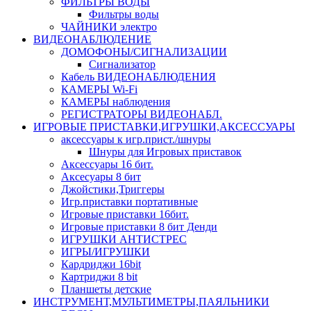
ФИЛЬТРЫ ВОДЫ
Фильтры воды
ЧАЙНИКИ электро
ВИДЕОНАБЛЮДЕНИЕ
ДОМОФОНЫ/СИГНАЛИЗАЦИИ
Сигнализатор
Кабель ВИДЕОНАБЛЮДЕНИЯ
КАМЕРЫ Wi-Fi
КАМЕРЫ наблюдения
РЕГИСТРАТОРЫ ВИДЕОНАБЛ.
ИГРОВЫЕ ПРИСТАВКИ,ИГРУШКИ,АКСЕССУАРЫ
аксесcуары к игр.прист./шнуры
Шнуры для Игровых приставок
Аксессуары 16 бит.
Аксесуары 8 бит
Джойстики,Триггеры
Игр.приставки портативные
Игровые приставки 16бит.
Игровые приставки 8 бит Денди
ИГРУШКИ АНТИСТРЕС
ИГРЫ/ИГРУШКИ
Кардриджи 16bit
Картриджи 8 bit
Планшеты детские
ИНСТРУМЕНТ,МУЛЬТИМЕТРЫ,ПАЯЛЬНИКИ