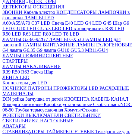
ДАТЧИКИ,ДЕТЕКТОРЫ
ДЕТЕКТОРЫ ОСВЕЩЕНИЯ
ЗВОНКИ
Кабель электро
КОНДЕНСАТОРЫ
ЛАМПОЧКИ в
фонарики
ЛАМПЫ LED
A60/A55/A70
C37 LED Свеча
E40 LED
G4 LED
G45 Шар
G9
LED
GU10 LED
GU5.3 LED
LED в холодильник
R39 LED
R50 LED
R63 LED
R80 LED
T8 LED
ЛАМПЫ G23/G9/2G7
ЛАМПЫ GX53
ЛАМПЫ LED для
растений
ЛАМПЫ ВИНТАЖНЫЕ
ЛАМПЫ ГАЛОГЕНОВЫЕ
G4 лампа
G6.35
G9 лампа
GU10
GU5.3
MR11/GU4
ЛАМПЫ ЛЮМИНИСЦЕНТНЫЕ
СТАРТЕРЫ
ЛАМПЫ НАКАЛИВАНИЯ
R39
R50
R63
Свеча
Шар
ЛЕНТА LED
Коннекторы для LED
НОЧНИКИ
ПАТРОНЫ
ПРОЖЕКТОРЫ LED
РАСХОДНЫЕ
МАТЕРИАЛЫ
DIN рейка
Заглушка от детей
ИЗОЛЕНТА
КАБЕЛЬ КАНАЛ
Колодки клеммные
Коробки установочные
Скобы пласт.NCR-
06-50
Трубка термоусадочная
Хомуты/Стяжки
РОЗЕТКИ ВЫКЛЮЧАТЕЛИ
СВЕТИЛЬНИКИ
СВЕТИЛЬНИКИ НАСТОЛЬНЫЕ
АВАТАРЫ
СТАБИЛИЗАТОРЫ
ТАЙМЕРЫ СЕТЕВЫЕ
Телефонные удл.