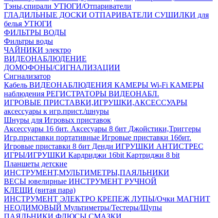
Тэны,спирали
УТЮГИ/Отпариватели
ГЛАДИЛЬНЫЕ ДОСКИ
ОТПАРИВАТЕЛИ
СУШИЛКИ для
белья
УТЮГИ
ФИЛЬТРЫ ВОДЫ
Фильтры воды
ЧАЙНИКИ электро
ВИДЕОНАБЛЮДЕНИЕ
ДОМОФОНЫ/СИГНАЛИЗАЦИИ
Сигнализатор
Кабель ВИДЕОНАБЛЮДЕНИЯ
КАМЕРЫ Wi-Fi
КАМЕРЫ
наблюдения
РЕГИСТРАТОРЫ ВИДЕОНАБЛ.
ИГРОВЫЕ ПРИСТАВКИ,ИГРУШКИ,АКСЕССУАРЫ
аксесcуары к игр.прист./шнуры
Шнуры для Игровых приставок
Аксессуары 16 бит.
Аксесуары 8 бит
Джойстики,Триггеры
Игр.приставки портативные
Игровые приставки 16бит.
Игровые приставки 8 бит Денди
ИГРУШКИ АНТИСТРЕС
ИГРЫ/ИГРУШКИ
Кардриджи 16bit
Картриджи 8 bit
Планшеты детские
ИНСТРУМЕНТ,МУЛЬТИМЕТРЫ,ПАЯЛЬНИКИ
ВЕСЫ ювелирные
ИНСТРУМЕНТ РУЧНОЙ
КЛЕЩИ (витая пара)
ИНСТРУМЕНТ ЭЛЕКТРО
КРЕПЕЖ
ЛУПЫ/Очки
МАГНИТ
НЕОДИМОВЫЙ
Мультиметры/Тестеры/Щупы
ПАЯЛЬНИКИ,ФЛЮСЫ,СМАЗКИ