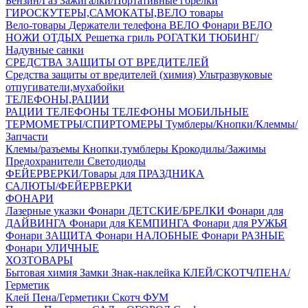
Бензин/Газ
Зажигалки/Портативные горелки
ГИРОСКУТЕРЫ,САМОКАТЫ,ВЕЛО товары
Вело-товары
Держатели телефона ВЕЛО
Фонари ВЕЛО
НОЖИ
ОТДЫХ
Решетка гриль
РОГАТКИ
ТЮБИНГ/
Надувные санки
СРЕДСТВА ЗАЩИТЫ ОТ ВРЕДИТЕЛЕЙ
Средства защиты от вредителей (химия)
Ультразвуковые
отпугиватели,мухабойки
ТЕЛЕФОНЫ,РАЦИИ
РАЦИИ
ТЕЛЕФОНЫ
ТЕЛЕФОНЫ МОБИЛЬНЫЕ
ТЕРМОМЕТРЫ/СПИРТОМЕРЫ
Тумблеры/Кнопки/Клеммы/
Запчасти
Клемы/разъемы
Кнопки,тумблеры
Крокодилы/Зажимы
Предохранители
Светодиоды
ФЕЙЕРВЕРКИ/Товары для ПРАЗДНИКА
САЛЮТЫ/ФЕЙЕРВЕРКИ
ФОНАРИ
Лазерные указки
Фонари ДЕТСКИЕ/БРЕЛКИ
Фонари для
ДАЙВИНГА
Фонари для КЕМПИНГА
Фонари для РУЖЬЯ
Фонари ЗАЩИТА
Фонари НАЛОБНЫЕ
Фонари РАЗНЫЕ
Фонари УЛИЧНЫЕ
ХОЗТОВАРЫ
Бытовая химия
Замки
Знак-наклейка
КЛЕЙ/СКОТЧ/ПЕНА/
Герметик
Клей
Пена/Герметики
Скотч
ФУМ