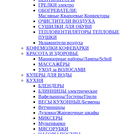
ГРЕЛКИ электро
ОБОГРЕВАТЕЛИ:
Масляные,Кварцевые,Конвекторы
ОЧИСТИТЕЛИ ВОЗДУХА
СУШИЛКИ ДЛЯ ОБУВИ
ТЕПЛОВЕНТИЛЯТОРЫ ТЕПЛОВЫЕ
ПУШКИ
Увлажнители воздуха
КОФЕМОЛКИ,КОФЕВАРКИ
КРАСОТА И ЗДОРОВЬЕ
Маникюрные наборы/Лампы/Scholl
МАССАЖЁРЫ
УХОД за ВОЛОСАМИ
КУЛЕРЫ ДЛЯ ВОДЫ
КУХНЯ
БЛЕНДЕРЫ
БЛИННИЦЫ электрические
Вафельницы/Тостеры/Грили
ВЕСЫ КУХОННЫЕ/Безмены
Ветчинницы
Духовки/Жаровочные шкафы
МИКСЕРЫ
Мультиварки
МЯСОРУБКИ