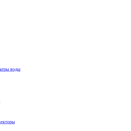
тры воды
ы
екторы