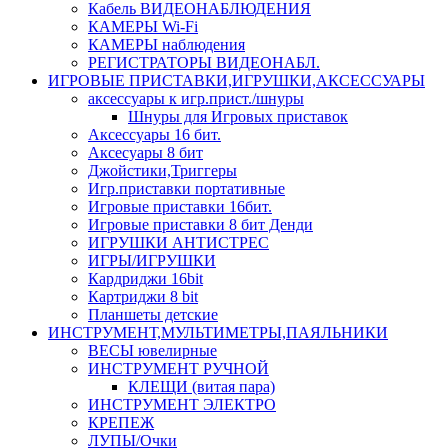
Кабель ВИДЕОНАБЛЮДЕНИЯ
КАМЕРЫ Wi-Fi
КАМЕРЫ наблюдения
РЕГИСТРАТОРЫ ВИДЕОНАБЛ.
ИГРОВЫЕ ПРИСТАВКИ,ИГРУШКИ,АКСЕССУАРЫ
аксесcуары к игр.прист./шнуры
Шнуры для Игровых приставок
Аксессуары 16 бит.
Аксесуары 8 бит
Джойстики,Триггеры
Игр.приставки портативные
Игровые приставки 16бит.
Игровые приставки 8 бит Денди
ИГРУШКИ АНТИСТРЕС
ИГРЫ/ИГРУШКИ
Кардриджи 16bit
Картриджи 8 bit
Планшеты детские
ИНСТРУМЕНТ,МУЛЬТИМЕТРЫ,ПАЯЛЬНИКИ
ВЕСЫ ювелирные
ИНСТРУМЕНТ РУЧНОЙ
КЛЕЩИ (витая пара)
ИНСТРУМЕНТ ЭЛЕКТРО
КРЕПЕЖ
ЛУПЫ/Очки