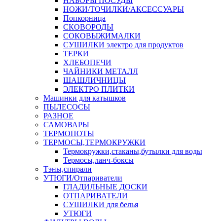
НАБОРЫ ПОСУДЫ
НОЖИ/ТОЧИЛКИ/АКСЕССУАРЫ
Попкорница
СКОВОРОДЫ
СОКОВЫЖИМАЛКИ
СУШИЛКИ электро для продуктов
ТЕРКИ
ХЛЕБОПЕЧИ
ЧАЙНИКИ МЕТАЛЛ
ШАШЛИЧНИЦЫ
ЭЛЕКТРО ПЛИТКИ
Машинки для катышков
ПЫЛЕСОСЫ
РАЗНОЕ
САМОВАРЫ
ТЕРМОПОТЫ
ТЕРМОСЫ,ТЕРМОКРУЖКИ
Термокружки,стаканы,бутылки для воды
Термосы,ланч-боксы
Тэны,спирали
УТЮГИ/Отпариватели
ГЛАДИЛЬНЫЕ ДОСКИ
ОТПАРИВАТЕЛИ
СУШИЛКИ для белья
УТЮГИ