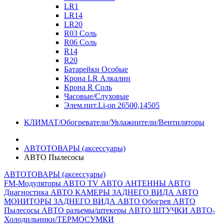
LR1
LR14
LR20
R03 Соль
R06 Соль
R14
R20
Батарейки Особые
Крона LR Алкалин
Крона R Соль
Часовые/Слуховые
Элем.пит.Li-on 26500,14505
КЛИМАТ/Обогреватели/Увлажнители/Вентиляторы
АВТОТОВАРЫ (аксессуары)
АВТО Пылесосы
АВТОТОВАРЫ (аксессуары)
FM-Модуляторы
АВТО TV
АВТО АНТЕННЫ
АВТО
Диагностика
АВТО КАМЕРЫ ЗАДНЕГО ВИДА
АВТО
МОНИТОРЫ ЗАДНЕГО ВИДА
АВТО Обогрев
АВТО
Пылесосы
АВТО разъемы/штекеры
АВТО ШТУЧКИ
АВТО-
Холодильники/ТЕРМОСУМКИ