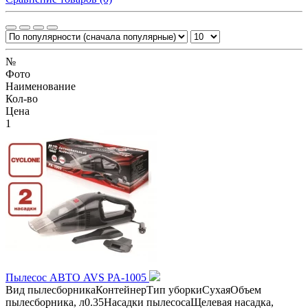
№
Фото
Наименование
Кол-во
Цена
1
Пылесос АВТО AVS PA-1005
Вид пылесборникаКонтейнерТип уборкиСухаяОбъем
пылесборника, л0.35Насадки пылесосаЩелевая насадка,