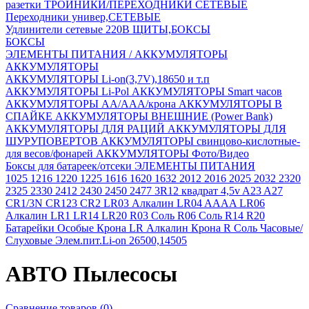
разетки
ТРОЙНИКИ/ПЕРЕХОДНИКИ СЕТЕВЫЕ
Переходники универ,СЕТЕВЫЕ
Удлинители сетевые 220В
ЩИТЫ,БОКСЫ
БОКСЫ
ЭЛЕМЕНТЫ ПИТАНИЯ / АККУМУЛЯТОРЫ
АККУМУЛЯТОРЫ
АККУМУЛЯТОРЫ Li-on(3,7V),18650 и т.п
АККУМУЛЯТОРЫ Li-Pol
АККУМУЛЯТОРЫ Smart часов
АККУМУЛЯТОРЫ АА/ААА/крона
АККУМУЛЯТОРЫ В
СПАЙКЕ
АККУМУЛЯТОРЫ ВНЕШНИЕ (Power Bank)
АККУМУЛЯТОРЫ ДЛЯ РАЦИЙ
АККУМУЛЯТОРЫ ДЛЯ
ШУРУПОВЕРТОВ
АККУМУЛЯТОРЫ свинцово-кислотные-
для весов/фонарей
АККУМУЛЯТОРЫ Фото/Видео
Боксы для батареек/отсеки
ЭЛЕМЕНТЫ ПИТАНИЯ
1025
1216
1220
1225
1616
1620
1632
2012
2016
2025
2032
2320
2325
2330
2412
2430
2450
2477
3R12 квадрат 4,5v
A23
A27
CR1/3N
CR123
CR2
LR03 Алкалин
LR04 AAAA
LR06
Алкалин
LR1
LR14
LR20
R03 Соль
R06 Соль
R14
R20
Батарейки Особые
Крона LR Алкалин
Крона R Соль
Часовые/
Слуховые
Элем.пит.Li-on 26500,14505
АВТО Пылесосы
Сравнение товаров (0)