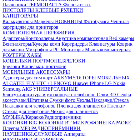
Паяльники
ТЕРМОПАСТА
Флюсы и т.п.
ПИСТОЛЕТЫ КЛЕЕВЫЕ
РУЛЕТКИ
КАНЦТОВАРЫ
Калькуляторы
Маркеры
НОЖНИЦЫ
Фотобумага
Чернила
картриджи для принтеров
КОМПЮТЕРНАЯ ПЕРЕФИРИЯ
Адаптеры/Контроллеры
Акустика компьютерная
Веб камеры
Вентиляторы/Кулеры комп
Картридеры
Клавиатуры
Коврик
для мыши
Микрофоны PC
Мониторы
Мышь компьютерная
РОУТЕРЫ
ХАБЫ
КОШЕЛЬКИ,ПОРТМОНЕ,БРЕЛОКИ
Брелоки
Кошельки, портмоне
МОБИЛЬНЫЕ АКСЕССУАРЫ
Адаптеры для сим карт
АККУМУЛЯТОРЫ МОБИЛЬНЫХ
ALCATEL
FLY
HTC / LENOVO
Huawei
IPhone
LG
Nokia
Samsung
АКБ УНИВЕРСАЛЬНЫЕ
Блютуз-гарнитура в ухо
корпуса телефонов
Очки 3D
Селфи
аксессуары/Штативы
Сумки фото
Чехлы/Накладки/Стекла
Накладки для телефонов
Пленка для планшетов
Пленки/
Стекла для телефонов
Чехлы для планшетов
МУЗЫКА/Караоке/Радиоприемники
КОЛОНКИ BIG
КОЛОНКИ BT
МИКРОФОНЫ КАРАОКЕ
Плееры MP3
РАДИОПРИЁМНИКИ
НАУШНИКИ,СЛУХОВЫЕ Аппараты
НАУШНИКИ BT/AIRPODS