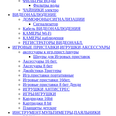
ФИЛЬТРЫ ВОДЫ
Фильтры воды
ЧАЙНИКИ электро
ВИДЕОНАБЛЮДЕНИЕ
ДОМОФОНЫ/СИГНАЛИЗАЦИИ
Сигнализатор
Кабель ВИДЕОНАБЛЮДЕНИЯ
КАМЕРЫ Wi-Fi
КАМЕРЫ наблюдения
РЕГИСТРАТОРЫ ВИДЕОНАБЛ.
ИГРОВЫЕ ПРИСТАВКИ,ИГРУШКИ,АКСЕССУАРЫ
аксесcуары к игр.прист./шнуры
Шнуры для Игровых приставок
Аксессуары 16 бит.
Аксесуары 8 бит
Джойстики,Триггеры
Игр.приставки портативные
Игровые приставки 16бит.
Игровые приставки 8 бит Денди
ИГРУШКИ АНТИСТРЕС
ИГРЫ/ИГРУШКИ
Кардриджи 16bit
Картриджи 8 bit
Планшеты детские
ИНСТРУМЕНТ,МУЛЬТИМЕТРЫ,ПАЯЛЬНИКИ