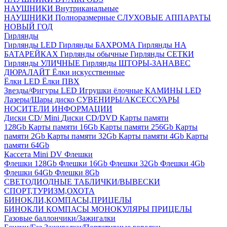
НАУШНИКИ Внутриканальные
НАУШНИКИ Полноразмерные
СЛУХОВЫЕ АППАРАТЫ
НОВЫЙ ГОД
Гирлянды
Гирлянды LED
Гирлянды БАХРОМА
Гирлянды НА
БАТАРЕЙКАХ
Гирлянды обычные
Гирлянды СЕТКИ
Гирлянды УЛИЧНЫЕ
Гирлянды ШТОРЫ-ЗАНАВЕС
ДЮРАЛАЙТ
Ёлки искусственные
Ёлки LED
Ёлки ПВХ
Звезды/Фигуры LED
Игрушки ёлочные
КАМИНЫ LED
Лазеры/Шары диско
СУВЕНИРЫ/АКСЕССУАРЫ
НОСИТЕЛИ ИНФОРМАЦИИ
Диски CD/ Mini
Диски CD/DVD
Карты памяти
128Gb
Карты памяти 16Gb
Карты памяти 256Gb
Карты
памяти 2Gb
Карты памяти 32Gb
Карты памяти 4Gb
Карты
памяти 64Gb
Кассета Mini DV
Флешки
Флешки 128Gb
Флешки 16Gb
Флешки 32Gb
Флешки 4Gb
Флешки 64Gb
Флешки 8Gb
СВЕТОДИОДНЫЕ ТАБЛИЧКИ/ВЫВЕСКИ
СПОРТ,ТУРИЗМ,ОХОТА
БИНОКЛИ,КОМПАСЫ,ПРИЦЕЛЫ
БИНОКЛИ
КОМПАСЫ
МОНОКУЛЯРЫ
ПРИЦЕЛЫ
Газовые баллончики/Зажигалки