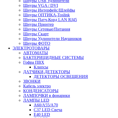
Шнуры USB Удлинители
Шнуры VGA / DVI
Шнуры Интерфейс/Шлейфы
Шнуры ОПТИКА-Toslink
Шнуры Патч-Корд LAN RJ45
Шнуры Принтер
Шнуры Сетевые/Питания
Шнуры Скарт
Шнуры Удлинители Наушников
Шнуры ФОТО
ЭЛЕКТРОТОВАРЫ
АВТОМАТЫ
БАКТЕРИЦИДНЫЕ СИСТЕМЫ
Гофра ПВХ
Клипсы
ДАТЧИКИ,ДЕТЕКТОРЫ
ДЕТЕКТОРЫ ОСВЕЩЕНИЯ
ЗВОНКИ
Кабель электро
КОНДЕНСАТОРЫ
ЛАМПОЧКИ в фонарики
ЛАМПЫ LED
A60/A55/A70
C37 LED Свеча
E40 LED