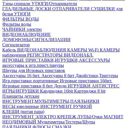
Тэны,спирали
УТЮГИ/Отпариватели
ГЛАДИЛЬНЫЕ ДОСКИ
ОТПАРИВАТЕЛИ
СУШИЛКИ для
белья
УТЮГИ
ФИЛЬТРЫ ВОДЫ
Фильтры воды
ЧАЙНИКИ электро
ВИДЕОНАБЛЮДЕНИЕ
ДОМОФОНЫ/СИГНАЛИЗАЦИИ
Сигнализатор
Кабель ВИДЕОНАБЛЮДЕНИЯ
КАМЕРЫ Wi-Fi
КАМЕРЫ
наблюдения
РЕГИСТРАТОРЫ ВИДЕОНАБЛ.
ИГРОВЫЕ ПРИСТАВКИ,ИГРУШКИ,АКСЕССУАРЫ
аксесcуары к игр.прист./шнуры
Шнуры для Игровых приставок
Аксессуары 16 бит.
Аксесуары 8 бит
Джойстики,Триггеры
Игр.приставки портативные
Игровые приставки 16бит.
Игровые приставки 8 бит Денди
ИГРУШКИ АНТИСТРЕС
ИГРЫ/ИГРУШКИ
Кардриджи 16bit
Картриджи 8 bit
Планшеты детские
ИНСТРУМЕНТ,МУЛЬТИМЕТРЫ,ПАЯЛЬНИКИ
ВЕСЫ ювелирные
ИНСТРУМЕНТ РУЧНОЙ
КЛЕЩИ (витая пара)
ИНСТРУМЕНТ ЭЛЕКТРО
КРЕПЕЖ
ЛУПЫ/Очки
МАГНИТ
НЕОДИМОВЫЙ
Мультиметры/Тестеры/Щупы
ПАЯЛЬНИКИ,ФЛЮСЫ,СМАЗКИ