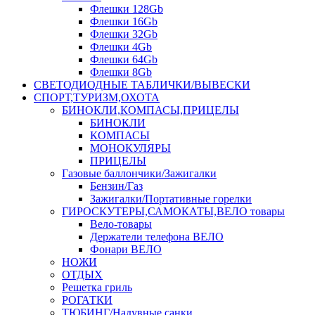
Флешки 128Gb
Флешки 16Gb
Флешки 32Gb
Флешки 4Gb
Флешки 64Gb
Флешки 8Gb
СВЕТОДИОДНЫЕ ТАБЛИЧКИ/ВЫВЕСКИ
СПОРТ,ТУРИЗМ,ОХОТА
БИНОКЛИ,КОМПАСЫ,ПРИЦЕЛЫ
БИНОКЛИ
КОМПАСЫ
МОНОКУЛЯРЫ
ПРИЦЕЛЫ
Газовые баллончики/Зажигалки
Бензин/Газ
Зажигалки/Портативные горелки
ГИРОСКУТЕРЫ,САМОКАТЫ,ВЕЛО товары
Вело-товары
Держатели телефона ВЕЛО
Фонари ВЕЛО
НОЖИ
ОТДЫХ
Решетка гриль
РОГАТКИ
ТЮБИНГ/Надувные санки