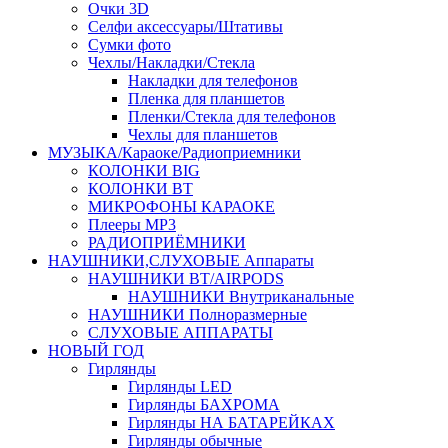
Очки 3D
Селфи аксессуары/Штативы
Сумки фото
Чехлы/Накладки/Стекла
Накладки для телефонов
Пленка для планшетов
Пленки/Стекла для телефонов
Чехлы для планшетов
МУЗЫКА/Караоке/Радиоприемники
КОЛОНКИ BIG
КОЛОНКИ BT
МИКРОФОНЫ КАРАОКЕ
Плееры MP3
РАДИОПРИЁМНИКИ
НАУШНИКИ,СЛУХОВЫЕ Аппараты
НАУШНИКИ BT/AIRPODS
НАУШНИКИ Внутриканальные
НАУШНИКИ Полноразмерные
СЛУХОВЫЕ АППАРАТЫ
НОВЫЙ ГОД
Гирлянды
Гирлянды LED
Гирлянды БАХРОМА
Гирлянды НА БАТАРЕЙКАХ
Гирлянды обычные