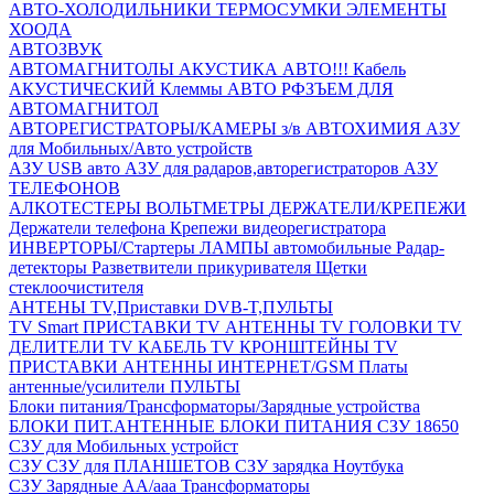
АВТО-ХОЛОДИЛЬНИКИ
ТЕРМОСУМКИ
ЭЛЕМЕНТЫ
ХООДА
АВТОЗВУК
АВТОМАГНИТОЛЫ
АКУСТИКА АВТО!!!
Кабель
АКУСТИЧЕСКИЙ
Клеммы АВТО
РФЗЪЕМ ДЛЯ
АВТОМАГНИТОЛ
АВТОРЕГИСТРАТОРЫ/КАМЕРЫ з/в
АВТОХИМИЯ
АЗУ
для Мобильных/Авто устройств
АЗУ USB авто
АЗУ для радаров,авторегистраторов
АЗУ
ТЕЛЕФОНОВ
АЛКОТЕСТЕРЫ
ВОЛЬТМЕТРЫ
ДЕРЖАТЕЛИ/КРЕПЕЖИ
Держатели телефона
Крепежи видеорегистратора
ИНВЕРТОРЫ/Стартеры
ЛАМПЫ автомобильные
Радар-
детекторы
Разветвители прикуривателя
Щетки
стеклоочистителя
АНТЕНЫ ТV,Приставки DVB-T,ПУЛЬТЫ
TV Smart ПРИСТАВКИ
TV АНТЕННЫ
TV ГОЛОВКИ
TV
ДЕЛИТЕЛИ
TV КАБЕЛЬ
TV КРОНШТЕЙНЫ
TV
ПРИСТАВКИ
АНТЕННЫ ИНТЕРНЕТ/GSM
Платы
антенные/усилители
ПУЛЬТЫ
Блоки питания/Трансформаторы/Зарядные устройства
БЛОКИ ПИТ.АНТЕННЫЕ
БЛОКИ ПИТАНИЯ
СЗУ 18650
СЗУ для Мобильных устройст
СЗУ
СЗУ для ПЛАНШЕТОВ
СЗУ зарядка Ноутбука
СЗУ Зарядные АА/ааа
Трансформаторы