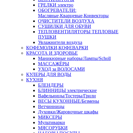
ГРЕЛКИ электро
ОБОГРЕВАТЕЛИ:
Масляные,Кварцевые,Конвекторы
ОЧИСТИТЕЛИ ВОЗДУХА
СУШИЛКИ ДЛЯ ОБУВИ
ТЕПЛОВЕНТИЛЯТОРЫ ТЕПЛОВЫЕ
ПУШКИ
Увлажнители воздуха
КОФЕМОЛКИ,КОФЕВАРКИ
КРАСОТА И ЗДОРОВЬЕ
Маникюрные наборы/Лампы/Scholl
МАССАЖЁРЫ
УХОД за ВОЛОСАМИ
КУЛЕРЫ ДЛЯ ВОДЫ
КУХНЯ
БЛЕНДЕРЫ
БЛИННИЦЫ электрические
Вафельницы/Тостеры/Грили
ВЕСЫ КУХОННЫЕ/Безмены
Ветчинницы
Духовки/Жаровочные шкафы
МИКСЕРЫ
Мультиварки
МЯСОРУБКИ