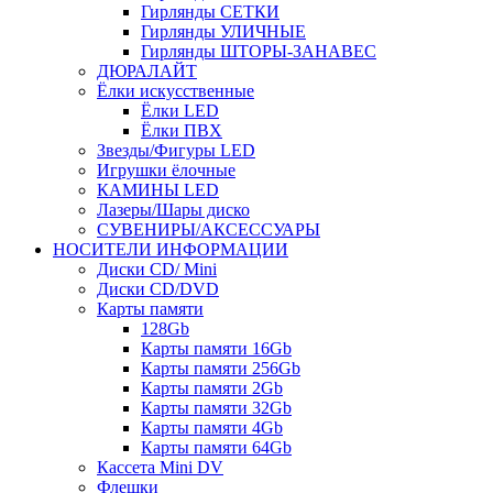
Гирлянды СЕТКИ
Гирлянды УЛИЧНЫЕ
Гирлянды ШТОРЫ-ЗАНАВЕС
ДЮРАЛАЙТ
Ёлки искусственные
Ёлки LED
Ёлки ПВХ
Звезды/Фигуры LED
Игрушки ёлочные
КАМИНЫ LED
Лазеры/Шары диско
СУВЕНИРЫ/АКСЕССУАРЫ
НОСИТЕЛИ ИНФОРМАЦИИ
Диски CD/ Mini
Диски CD/DVD
Карты памяти
128Gb
Карты памяти 16Gb
Карты памяти 256Gb
Карты памяти 2Gb
Карты памяти 32Gb
Карты памяти 4Gb
Карты памяти 64Gb
Кассета Mini DV
Флешки