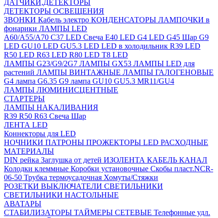
ДАТЧИКИ,ДЕТЕКТОРЫ
ДЕТЕКТОРЫ ОСВЕЩЕНИЯ
ЗВОНКИ
Кабель электро
КОНДЕНСАТОРЫ
ЛАМПОЧКИ в
фонарики
ЛАМПЫ LED
A60/A55/A70
C37 LED Свеча
E40 LED
G4 LED
G45 Шар
G9
LED
GU10 LED
GU5.3 LED
LED в холодильник
R39 LED
R50 LED
R63 LED
R80 LED
T8 LED
ЛАМПЫ G23/G9/2G7
ЛАМПЫ GX53
ЛАМПЫ LED для
растений
ЛАМПЫ ВИНТАЖНЫЕ
ЛАМПЫ ГАЛОГЕНОВЫЕ
G4 лампа
G6.35
G9 лампа
GU10
GU5.3
MR11/GU4
ЛАМПЫ ЛЮМИНИСЦЕНТНЫЕ
СТАРТЕРЫ
ЛАМПЫ НАКАЛИВАНИЯ
R39
R50
R63
Свеча
Шар
ЛЕНТА LED
Коннекторы для LED
НОЧНИКИ
ПАТРОНЫ
ПРОЖЕКТОРЫ LED
РАСХОДНЫЕ
МАТЕРИАЛЫ
DIN рейка
Заглушка от детей
ИЗОЛЕНТА
КАБЕЛЬ КАНАЛ
Колодки клеммные
Коробки установочные
Скобы пласт.NCR-
06-50
Трубка термоусадочная
Хомуты/Стяжки
РОЗЕТКИ ВЫКЛЮЧАТЕЛИ
СВЕТИЛЬНИКИ
СВЕТИЛЬНИКИ НАСТОЛЬНЫЕ
АВАТАРЫ
СТАБИЛИЗАТОРЫ
ТАЙМЕРЫ СЕТЕВЫЕ
Телефонные удл.