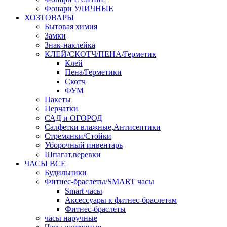
Фонари УЛИЧНЫЕ
ХОЗТОВАРЫ
Бытовая химия
Замки
Знак-наклейка
КЛЕЙ/СКОТЧ/ПЕНА/Герметик
Клей
Пена/Герметики
Скотч
ФУМ
Пакеты
Перчатки
САД и ОГОРОД
Салфетки влажные,Антисептики
Стремянки/Стойки
Уборочный инвентарь
Шпагат,веревки
ЧАСЫ ВСЕ
Будильники
Фитнес-браслеты/SMART часы
Smart часы
Аксессуары к фитнес-браслетам
Фитнес-браслеты
часы наручные