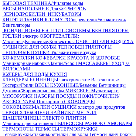
БЫТОВАЯ ТЕХНИКА/Фильтры воды
ВЕСЫ НАПОЛЬНЫЕ
Для ФЕРМЕРОВ
.ЗЕРНОДРОБИЛКИ
.ИНКУБАТОРЫ
КИПЯТИЛЬНИКИ
КЛИМАТ/Обогреватели/Увлажнители/
Вентиляторы
.КОНДИЦИОНЕРЫ/СПЛИТ-СИСТЕМЫ
ВЕНТИЛЯТОРЫ
ГРЕЛКИ электро
ОБОГРЕВАТЕЛИ:
Масляные,Кварцевые,Конвекторы
ОЧИСТИТЕЛИ ВОЗДУХА
СУШИЛКИ ДЛЯ ОБУВИ
ТЕПЛОВЕНТИЛЯТОРЫ
ТЕПЛОВЫЕ ПУШКИ
Увлажнители воздуха
КОФЕМОЛКИ,КОФЕВАРКИ
КРАСОТА И ЗДОРОВЬЕ
Маникюрные наборы/Лампы/Scholl
МАССАЖЁРЫ
УХОД за
ВОЛОСАМИ
КУЛЕРЫ ДЛЯ ВОДЫ
КУХНЯ
БЛЕНДЕРЫ
БЛИННИЦЫ электрические
Вафельницы/
Тостеры/Грили
ВЕСЫ КУХОННЫЕ/Безмены
Ветчинницы
Духовки/Жаровочные шкафы
МИКСЕРЫ
Мультиварки
МЯСОРУБКИ
НАБОРЫ ПОСУДЫ
НОЖИ/ТОЧИЛКИ/
АКСЕССУАРЫ
Попкорница
СКОВОРОДЫ
СОКОВЫЖИМАЛКИ
СУШИЛКИ электро для продуктов
ТЕРКИ
ХЛЕБОПЕЧИ
ЧАЙНИКИ МЕТАЛЛ
ШАШЛИЧНИЦЫ
ЭЛЕКТРО ПЛИТКИ
Машинки для катышков
ПЫЛЕСОСЫ
РАЗНОЕ
САМОВАРЫ
ТЕРМОПОТЫ
ТЕРМОСЫ,ТЕРМОКРУЖКИ
Термокружки,стаканы,бутылки для воды
Термосы,ланч-боксы