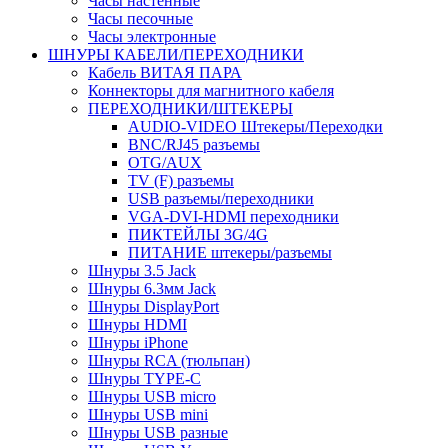
Часы настенные
Часы песочные
Часы электронные
ШНУРЫ КАБЕЛИ/ПЕРЕХОДНИКИ
Кабель ВИТАЯ ПАРА
Коннекторы для магнитного кабеля
ПЕРЕХОДНИКИ/ШТЕКЕРЫ
AUDIO-VIDEO Штекеры/Переходки
BNC/RJ45 разъемы
OTG/AUX
TV (F) разъемы
USB разъемы/переходники
VGA-DVI-HDMI переходники
ПИКТЕЙЛЫ 3G/4G
ПИТАНИЕ штекеры/разъемы
Шнуры 3.5 Jack
Шнуры 6.3мм Jack
Шнуры DisplayPort
Шнуры HDMI
Шнуры iPhone
Шнуры RCA (тюльпан)
Шнуры TYPE-C
Шнуры USB micro
Шнуры USB mini
Шнуры USB разные