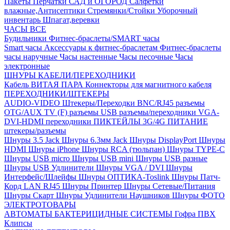
Пакеты
Перчатки
САД и ОГОРОД
Салфетки
влажные,Антисептики
Стремянки/Стойки
Уборочный
инвентарь
Шпагат,веревки
ЧАСЫ ВСЕ
Будильники
Фитнес-браслеты/SMART часы
Smart часы
Аксессуары к фитнес-браслетам
Фитнес-браслеты
часы наручные
Часы настенные
Часы песочные
Часы
электронные
ШНУРЫ КАБЕЛИ/ПЕРЕХОДНИКИ
Кабель ВИТАЯ ПАРА
Коннекторы для магнитного кабеля
ПЕРЕХОДНИКИ/ШТЕКЕРЫ
AUDIO-VIDEO Штекеры/Переходки
BNC/RJ45 разъемы
OTG/AUX
TV (F) разъемы
USB разъемы/переходники
VGA-
DVI-HDMI переходники
ПИКТЕЙЛЫ 3G/4G
ПИТАНИЕ
штекеры/разъемы
Шнуры 3.5 Jack
Шнуры 6.3мм Jack
Шнуры DisplayPort
Шнуры
HDMI
Шнуры iPhone
Шнуры RCA (тюльпан)
Шнуры TYPE-C
Шнуры USB micro
Шнуры USB mini
Шнуры USB разные
Шнуры USB Удлинители
Шнуры VGA / DVI
Шнуры
Интерфейс/Шлейфы
Шнуры ОПТИКА-Toslink
Шнуры Патч-
Корд LAN RJ45
Шнуры Принтер
Шнуры Сетевые/Питания
Шнуры Скарт
Шнуры Удлинители Наушников
Шнуры ФОТО
ЭЛЕКТРОТОВАРЫ
АВТОМАТЫ
БАКТЕРИЦИДНЫЕ СИСТЕМЫ
Гофра ПВХ
Клипсы