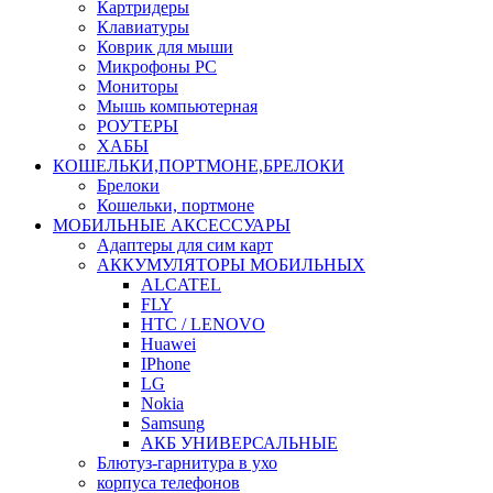
Картридеры
Клавиатуры
Коврик для мыши
Микрофоны PC
Мониторы
Мышь компьютерная
РОУТЕРЫ
ХАБЫ
КОШЕЛЬКИ,ПОРТМОНЕ,БРЕЛОКИ
Брелоки
Кошельки, портмоне
МОБИЛЬНЫЕ АКСЕССУАРЫ
Адаптеры для сим карт
АККУМУЛЯТОРЫ МОБИЛЬНЫХ
ALCATEL
FLY
HTC / LENOVO
Huawei
IPhone
LG
Nokia
Samsung
АКБ УНИВЕРСАЛЬНЫЕ
Блютуз-гарнитура в ухо
корпуса телефонов