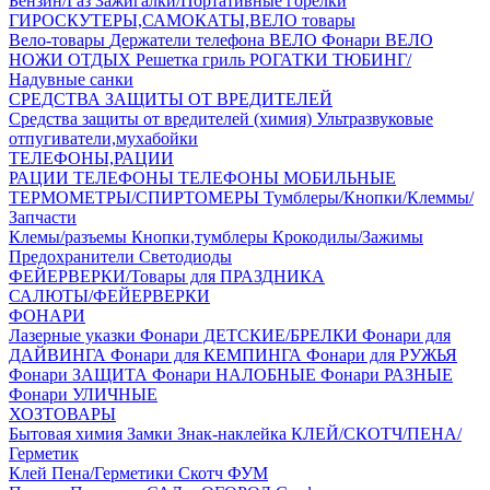
Бензин/Газ
Зажигалки/Портативные горелки
ГИРОСКУТЕРЫ,САМОКАТЫ,ВЕЛО товары
Вело-товары
Держатели телефона ВЕЛО
Фонари ВЕЛО
НОЖИ
ОТДЫХ
Решетка гриль
РОГАТКИ
ТЮБИНГ/
Надувные санки
СРЕДСТВА ЗАЩИТЫ ОТ ВРЕДИТЕЛЕЙ
Средства защиты от вредителей (химия)
Ультразвуковые
отпугиватели,мухабойки
ТЕЛЕФОНЫ,РАЦИИ
РАЦИИ
ТЕЛЕФОНЫ
ТЕЛЕФОНЫ МОБИЛЬНЫЕ
ТЕРМОМЕТРЫ/СПИРТОМЕРЫ
Тумблеры/Кнопки/Клеммы/
Запчасти
Клемы/разъемы
Кнопки,тумблеры
Крокодилы/Зажимы
Предохранители
Светодиоды
ФЕЙЕРВЕРКИ/Товары для ПРАЗДНИКА
САЛЮТЫ/ФЕЙЕРВЕРКИ
ФОНАРИ
Лазерные указки
Фонари ДЕТСКИЕ/БРЕЛКИ
Фонари для
ДАЙВИНГА
Фонари для КЕМПИНГА
Фонари для РУЖЬЯ
Фонари ЗАЩИТА
Фонари НАЛОБНЫЕ
Фонари РАЗНЫЕ
Фонари УЛИЧНЫЕ
ХОЗТОВАРЫ
Бытовая химия
Замки
Знак-наклейка
КЛЕЙ/СКОТЧ/ПЕНА/
Герметик
Клей
Пена/Герметики
Скотч
ФУМ