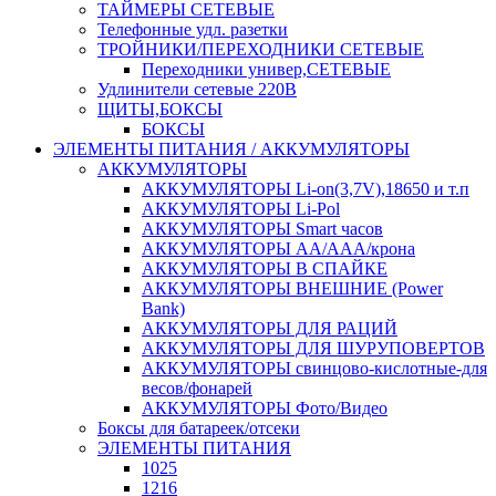
ТАЙМЕРЫ СЕТЕВЫЕ
Телефонные удл. разетки
ТРОЙНИКИ/ПЕРЕХОДНИКИ СЕТЕВЫЕ
Переходники универ,СЕТЕВЫЕ
Удлинители сетевые 220В
ЩИТЫ,БОКСЫ
БОКСЫ
ЭЛЕМЕНТЫ ПИТАНИЯ / АККУМУЛЯТОРЫ
АККУМУЛЯТОРЫ
АККУМУЛЯТОРЫ Li-on(3,7V),18650 и т.п
АККУМУЛЯТОРЫ Li-Pol
АККУМУЛЯТОРЫ Smart часов
АККУМУЛЯТОРЫ АА/ААА/крона
АККУМУЛЯТОРЫ В СПАЙКЕ
АККУМУЛЯТОРЫ ВНЕШНИЕ (Power
Bank)
АККУМУЛЯТОРЫ ДЛЯ РАЦИЙ
АККУМУЛЯТОРЫ ДЛЯ ШУРУПОВЕРТОВ
АККУМУЛЯТОРЫ свинцово-кислотные-для
весов/фонарей
АККУМУЛЯТОРЫ Фото/Видео
Боксы для батареек/отсеки
ЭЛЕМЕНТЫ ПИТАНИЯ
1025
1216