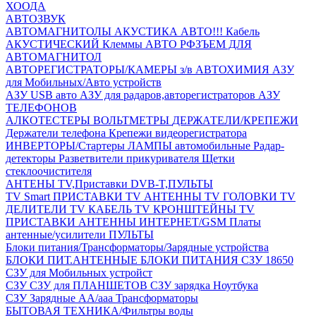
ХООДА
АВТОЗВУК
АВТОМАГНИТОЛЫ
АКУСТИКА АВТО!!!
Кабель
АКУСТИЧЕСКИЙ
Клеммы АВТО
РФЗЪЕМ ДЛЯ
АВТОМАГНИТОЛ
АВТОРЕГИСТРАТОРЫ/КАМЕРЫ з/в
АВТОХИМИЯ
АЗУ
для Мобильных/Авто устройств
АЗУ USB авто
АЗУ для радаров,авторегистраторов
АЗУ
ТЕЛЕФОНОВ
АЛКОТЕСТЕРЫ
ВОЛЬТМЕТРЫ
ДЕРЖАТЕЛИ/КРЕПЕЖИ
Держатели телефона
Крепежи видеорегистратора
ИНВЕРТОРЫ/Стартеры
ЛАМПЫ автомобильные
Радар-
детекторы
Разветвители прикуривателя
Щетки
стеклоочистителя
АНТЕНЫ ТV,Приставки DVB-T,ПУЛЬТЫ
TV Smart ПРИСТАВКИ
TV АНТЕННЫ
TV ГОЛОВКИ
TV
ДЕЛИТЕЛИ
TV КАБЕЛЬ
TV КРОНШТЕЙНЫ
TV
ПРИСТАВКИ
АНТЕННЫ ИНТЕРНЕТ/GSM
Платы
антенные/усилители
ПУЛЬТЫ
Блоки питания/Трансформаторы/Зарядные устройства
БЛОКИ ПИТ.АНТЕННЫЕ
БЛОКИ ПИТАНИЯ
СЗУ 18650
СЗУ для Мобильных устройст
СЗУ
СЗУ для ПЛАНШЕТОВ
СЗУ зарядка Ноутбука
СЗУ Зарядные АА/ааа
Трансформаторы
БЫТОВАЯ ТЕХНИКА/Фильтры воды