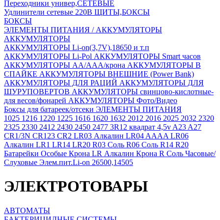
Переходники универ,СЕТЕВЫЕ
Удлинители сетевые 220В
ЩИТЫ,БОКСЫ
БОКСЫ
ЭЛЕМЕНТЫ ПИТАНИЯ / АККУМУЛЯТОРЫ
АККУМУЛЯТОРЫ
АККУМУЛЯТОРЫ Li-on(3,7V),18650 и т.п
АККУМУЛЯТОРЫ Li-Pol
АККУМУЛЯТОРЫ Smart часов
АККУМУЛЯТОРЫ АА/ААА/крона
АККУМУЛЯТОРЫ В
СПАЙКЕ
АККУМУЛЯТОРЫ ВНЕШНИЕ (Power Bank)
АККУМУЛЯТОРЫ ДЛЯ РАЦИЙ
АККУМУЛЯТОРЫ ДЛЯ
ШУРУПОВЕРТОВ
АККУМУЛЯТОРЫ свинцово-кислотные-
для весов/фонарей
АККУМУЛЯТОРЫ Фото/Видео
Боксы для батареек/отсеки
ЭЛЕМЕНТЫ ПИТАНИЯ
1025
1216
1220
1225
1616
1620
1632
2012
2016
2025
2032
2320
2325
2330
2412
2430
2450
2477
3R12 квадрат 4,5v
A23
A27
CR1/3N
CR123
CR2
LR03 Алкалин
LR04 AAAA
LR06
Алкалин
LR1
LR14
LR20
R03 Соль
R06 Соль
R14
R20
Батарейки Особые
Крона LR Алкалин
Крона R Соль
Часовые/
Слуховые
Элем.пит.Li-on 26500,14505
ЭЛЕКТРОТОВАРЫ
АВТОМАТЫ
БАКТЕРИЦИДНЫЕ СИСТЕМЫ