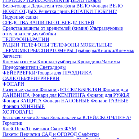
ГИРОСКУТЕРЫ,САМОКАТЫ,ВЕЛО товары
Вело-товары
Держатели телефона ВЕЛО
Фонари ВЕЛО
НОЖИ
ОТДЫХ
Решетка гриль
РОГАТКИ
ТЮБИНГ/
Надувные санки
СРЕДСТВА ЗАЩИТЫ ОТ ВРЕДИТЕЛЕЙ
Средства защиты от вредителей (химия)
Ультразвуковые
отпугиватели,мухабойки
ТЕЛЕФОНЫ,РАЦИИ
РАЦИИ
ТЕЛЕФОНЫ
ТЕЛЕФОНЫ МОБИЛЬНЫЕ
ТЕРМОМЕТРЫ/СПИРТОМЕРЫ
Тумблеры/Кнопки/Клеммы/
Запчасти
Клемы/разъемы
Кнопки,тумблеры
Крокодилы/Зажимы
Предохранители
Светодиоды
ФЕЙЕРВЕРКИ/Товары для ПРАЗДНИКА
САЛЮТЫ/ФЕЙЕРВЕРКИ
ФОНАРИ
Лазерные указки
Фонари ДЕТСКИЕ/БРЕЛКИ
Фонари для
ДАЙВИНГА
Фонари для КЕМПИНГА
Фонари для РУЖЬЯ
Фонари ЗАЩИТА
Фонари НАЛОБНЫЕ
Фонари РАЗНЫЕ
Фонари УЛИЧНЫЕ
ХОЗТОВАРЫ
Бытовая химия
Замки
Знак-наклейка
КЛЕЙ/СКОТЧ/ПЕНА/
Герметик
Клей
Пена/Герметики
Скотч
ФУМ
Пакеты
Перчатки
САД и ОГОРОД
Салфетки