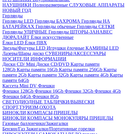
НАУШНИКИ Полноразмерные
СЛУХОВЫЕ АППАРАТЫ
НОВЫЙ ГОД
Гирлянды
Гирлянды LED
Гирлянды БАХРОМА
Гирлянды НА
БАТАРЕЙКАХ
Гирлянды обычные
Гирлянды СЕТКИ
Гирлянды УЛИЧНЫЕ
Гирлянды ШТОРЫ-ЗАНАВЕС
ДЮРАЛАЙТ
Ёлки искусственные
Ёлки LED
Ёлки ПВХ
Звезды/Фигуры LED
Игрушки ёлочные
КАМИНЫ LED
Лазеры/Шары диско
СУВЕНИРЫ/АКСЕССУАРЫ
НОСИТЕЛИ ИНФОРМАЦИИ
Диски CD/ Mini
Диски CD/DVD
Карты памяти
128Gb
Карты памяти 16Gb
Карты памяти 256Gb
Карты
памяти 2Gb
Карты памяти 32Gb
Карты памяти 4Gb
Карты
памяти 64Gb
Кассета Mini DV
Флешки
Флешки 128Gb
Флешки 16Gb
Флешки 32Gb
Флешки 4Gb
Флешки 64Gb
Флешки 8Gb
СВЕТОДИОДНЫЕ ТАБЛИЧКИ/ВЫВЕСКИ
СПОРТ,ТУРИЗМ,ОХОТА
БИНОКЛИ,КОМПАСЫ,ПРИЦЕЛЫ
БИНОКЛИ
КОМПАСЫ
МОНОКУЛЯРЫ
ПРИЦЕЛЫ
Газовые баллончики/Зажигалки
Бензин/Газ
Зажигалки/Портативные горелки