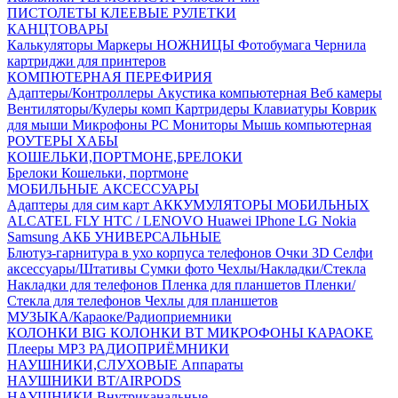
ПИСТОЛЕТЫ КЛЕЕВЫЕ
РУЛЕТКИ
КАНЦТОВАРЫ
Калькуляторы
Маркеры
НОЖНИЦЫ
Фотобумага
Чернила
картриджи для принтеров
КОМПЮТЕРНАЯ ПЕРЕФИРИЯ
Адаптеры/Контроллеры
Акустика компьютерная
Веб камеры
Вентиляторы/Кулеры комп
Картридеры
Клавиатуры
Коврик
для мыши
Микрофоны PC
Мониторы
Мышь компьютерная
РОУТЕРЫ
ХАБЫ
КОШЕЛЬКИ,ПОРТМОНЕ,БРЕЛОКИ
Брелоки
Кошельки, портмоне
МОБИЛЬНЫЕ АКСЕССУАРЫ
Адаптеры для сим карт
АККУМУЛЯТОРЫ МОБИЛЬНЫХ
ALCATEL
FLY
HTC / LENOVO
Huawei
IPhone
LG
Nokia
Samsung
АКБ УНИВЕРСАЛЬНЫЕ
Блютуз-гарнитура в ухо
корпуса телефонов
Очки 3D
Селфи
аксессуары/Штативы
Сумки фото
Чехлы/Накладки/Стекла
Накладки для телефонов
Пленка для планшетов
Пленки/
Стекла для телефонов
Чехлы для планшетов
МУЗЫКА/Караоке/Радиоприемники
КОЛОНКИ BIG
КОЛОНКИ BT
МИКРОФОНЫ КАРАОКЕ
Плееры MP3
РАДИОПРИЁМНИКИ
НАУШНИКИ,СЛУХОВЫЕ Аппараты
НАУШНИКИ BT/AIRPODS
НАУШНИКИ Внутриканальные