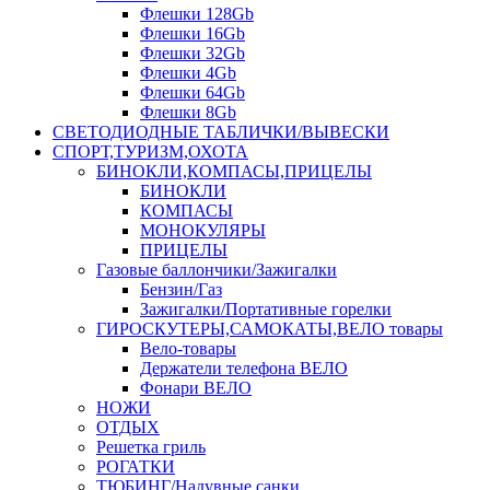
Флешки 128Gb
Флешки 16Gb
Флешки 32Gb
Флешки 4Gb
Флешки 64Gb
Флешки 8Gb
СВЕТОДИОДНЫЕ ТАБЛИЧКИ/ВЫВЕСКИ
СПОРТ,ТУРИЗМ,ОХОТА
БИНОКЛИ,КОМПАСЫ,ПРИЦЕЛЫ
БИНОКЛИ
КОМПАСЫ
МОНОКУЛЯРЫ
ПРИЦЕЛЫ
Газовые баллончики/Зажигалки
Бензин/Газ
Зажигалки/Портативные горелки
ГИРОСКУТЕРЫ,САМОКАТЫ,ВЕЛО товары
Вело-товары
Держатели телефона ВЕЛО
Фонари ВЕЛО
НОЖИ
ОТДЫХ
Решетка гриль
РОГАТКИ
ТЮБИНГ/Надувные санки