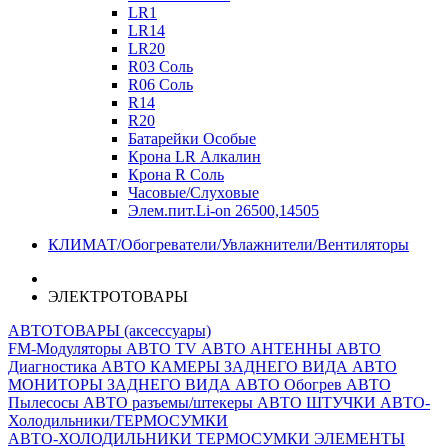
LR1
LR14
LR20
R03 Соль
R06 Соль
R14
R20
Батарейки Особые
Крона LR Алкалин
Крона R Соль
Часовые/Слуховые
Элем.пит.Li-on 26500,14505
КЛИМАТ/Обогреватели/Увлажнители/Вентиляторы
ЭЛЕКТРОТОВАРЫ
АВТОТОВАРЫ (аксессуары)
FM-Модуляторы
АВТО TV
АВТО АНТЕННЫ
АВТО
Диагностика
АВТО КАМЕРЫ ЗАДНЕГО ВИДА
АВТО
МОНИТОРЫ ЗАДНЕГО ВИДА
АВТО Обогрев
АВТО
Пылесосы
АВТО разъемы/штекеры
АВТО ШТУЧКИ
АВТО-
Холодильники/ТЕРМОСУМКИ
АВТО-ХОЛОДИЛЬНИКИ
ТЕРМОСУМКИ
ЭЛЕМЕНТЫ