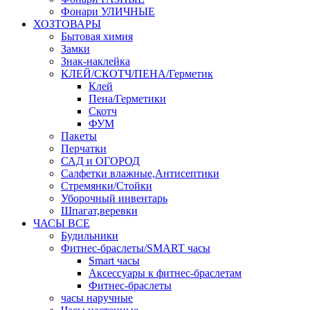
Фонари УЛИЧНЫЕ
ХОЗТОВАРЫ
Бытовая химия
Замки
Знак-наклейка
КЛЕЙ/СКОТЧ/ПЕНА/Герметик
Клей
Пена/Герметики
Скотч
ФУМ
Пакеты
Перчатки
САД и ОГОРОД
Салфетки влажные,Антисептики
Стремянки/Стойки
Уборочный инвентарь
Шпагат,веревки
ЧАСЫ ВСЕ
Будильники
Фитнес-браслеты/SMART часы
Smart часы
Аксессуары к фитнес-браслетам
Фитнес-браслеты
часы наручные