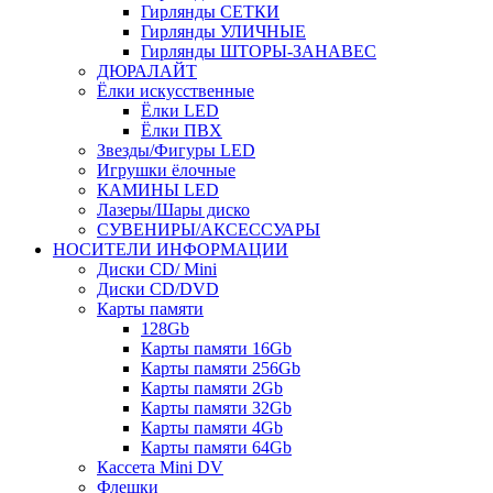
Гирлянды СЕТКИ
Гирлянды УЛИЧНЫЕ
Гирлянды ШТОРЫ-ЗАНАВЕС
ДЮРАЛАЙТ
Ёлки искусственные
Ёлки LED
Ёлки ПВХ
Звезды/Фигуры LED
Игрушки ёлочные
КАМИНЫ LED
Лазеры/Шары диско
СУВЕНИРЫ/АКСЕССУАРЫ
НОСИТЕЛИ ИНФОРМАЦИИ
Диски CD/ Mini
Диски CD/DVD
Карты памяти
128Gb
Карты памяти 16Gb
Карты памяти 256Gb
Карты памяти 2Gb
Карты памяти 32Gb
Карты памяти 4Gb
Карты памяти 64Gb
Кассета Mini DV
Флешки