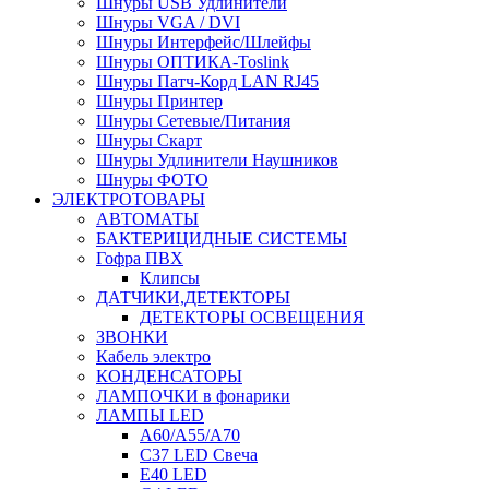
Шнуры USB Удлинители
Шнуры VGA / DVI
Шнуры Интерфейс/Шлейфы
Шнуры ОПТИКА-Toslink
Шнуры Патч-Корд LAN RJ45
Шнуры Принтер
Шнуры Сетевые/Питания
Шнуры Скарт
Шнуры Удлинители Наушников
Шнуры ФОТО
ЭЛЕКТРОТОВАРЫ
АВТОМАТЫ
БАКТЕРИЦИДНЫЕ СИСТЕМЫ
Гофра ПВХ
Клипсы
ДАТЧИКИ,ДЕТЕКТОРЫ
ДЕТЕКТОРЫ ОСВЕЩЕНИЯ
ЗВОНКИ
Кабель электро
КОНДЕНСАТОРЫ
ЛАМПОЧКИ в фонарики
ЛАМПЫ LED
A60/A55/A70
C37 LED Свеча
E40 LED