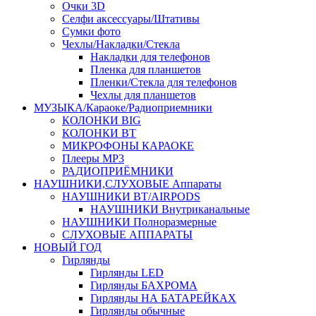
Очки 3D
Селфи аксессуары/Штативы
Сумки фото
Чехлы/Накладки/Стекла
Накладки для телефонов
Пленка для планшетов
Пленки/Стекла для телефонов
Чехлы для планшетов
МУЗЫКА/Караоке/Радиоприемники
КОЛОНКИ BIG
КОЛОНКИ BT
МИКРОФОНЫ КАРАОКЕ
Плееры MP3
РАДИОПРИЁМНИКИ
НАУШНИКИ,СЛУХОВЫЕ Аппараты
НАУШНИКИ BT/AIRPODS
НАУШНИКИ Внутриканальные
НАУШНИКИ Полноразмерные
СЛУХОВЫЕ АППАРАТЫ
НОВЫЙ ГОД
Гирлянды
Гирлянды LED
Гирлянды БАХРОМА
Гирлянды НА БАТАРЕЙКАХ
Гирлянды обычные