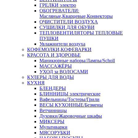
ГРЕЛКИ электро
ОБОГРЕВАТЕЛИ:
Масляные,Кварцевые,Конвекторы
ОЧИСТИТЕЛИ ВОЗДУХА
СУШИЛКИ ДЛЯ ОБУВИ
ТЕПЛОВЕНТИЛЯТОРЫ ТЕПЛОВЫЕ
ПУШКИ
Увлажнители воздуха
КОФЕМОЛКИ,КОФЕВАРКИ
КРАСОТА И ЗДОРОВЬЕ
Маникюрные наборы/Лампы/Scholl
МАССАЖЁРЫ
УХОД за ВОЛОСАМИ
КУЛЕРЫ ДЛЯ ВОДЫ
КУХНЯ
БЛЕНДЕРЫ
БЛИННИЦЫ электрические
Вафельницы/Тостеры/Грили
ВЕСЫ КУХОННЫЕ/Безмены
Ветчинницы
Духовки/Жаровочные шкафы
МИКСЕРЫ
Мультиварки
МЯСОРУБКИ