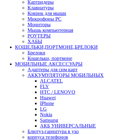
Картридеры
Клавиатуры
Коврик для мыши
Микрофоны PC
Мониторы
Мышь компьютерная
РОУТЕРЫ
ХАБЫ
КОШЕЛЬКИ,ПОРТМОНЕ,БРЕЛОКИ
Брелоки
Кошельки, портмоне
МОБИЛЬНЫЕ АКСЕССУАРЫ
Адаптеры для сим карт
АККУМУЛЯТОРЫ МОБИЛЬНЫХ
ALCATEL
FLY
HTC / LENOVO
Huawei
IPhone
LG
Nokia
Samsung
АКБ УНИВЕРСАЛЬНЫЕ
Блютуз-гарнитура в ухо
корпуса телефонов