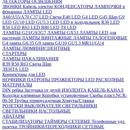
ДЕТЕКТОРЫ ОСВЕЩЕНИЯ
ЗВОНКИ
Кабель электро
КОНДЕНСАТОРЫ
ЛАМПОЧКИ в
фонарики
ЛАМПЫ LED
A60/A55/A70
C37 LED Свеча
E40 LED
G4 LED
G45 Шар
G9
LED
GU10 LED
GU5.3 LED
LED в холодильник
R39 LED
R50 LED
R63 LED
R80 LED
T8 LED
ЛАМПЫ G23/G9/2G7
ЛАМПЫ GX53
ЛАМПЫ LED для
растений
ЛАМПЫ ВИНТАЖНЫЕ
ЛАМПЫ ГАЛОГЕНОВЫЕ
G4 лампа
G6.35
G9 лампа
GU10
GU5.3
MR11/GU4
ЛАМПЫ ЛЮМИНИСЦЕНТНЫЕ
СТАРТЕРЫ
ЛАМПЫ НАКАЛИВАНИЯ
R39
R50
R63
Свеча
Шар
ЛЕНТА LED
Коннекторы для LED
НОЧНИКИ
ПАТРОНЫ
ПРОЖЕКТОРЫ LED
РАСХОДНЫЕ
МАТЕРИАЛЫ
DIN рейка
Заглушка от детей
ИЗОЛЕНТА
КАБЕЛЬ КАНАЛ
Колодки клеммные
Коробки установочные
Скобы пласт.NCR-
06-50
Трубка термоусадочная
Хомуты/Стяжки
РОЗЕТКИ ВЫКЛЮЧАТЕЛИ
СВЕТИЛЬНИКИ
СВЕТИЛЬНИКИ НАСТОЛЬНЫЕ
АВАТАРЫ
СТАБИЛИЗАТОРЫ
ТАЙМЕРЫ СЕТЕВЫЕ
Телефонные удл.
разетки
ТРОЙНИКИ/ПЕРЕХОДНИКИ СЕТЕВЫЕ