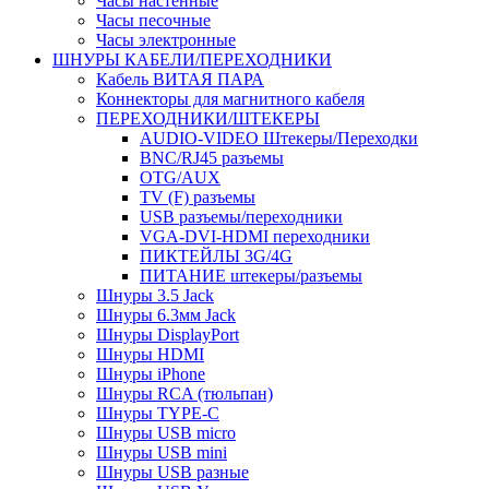
Часы настенные
Часы песочные
Часы электронные
ШНУРЫ КАБЕЛИ/ПЕРЕХОДНИКИ
Кабель ВИТАЯ ПАРА
Коннекторы для магнитного кабеля
ПЕРЕХОДНИКИ/ШТЕКЕРЫ
AUDIO-VIDEO Штекеры/Переходки
BNC/RJ45 разъемы
OTG/AUX
TV (F) разъемы
USB разъемы/переходники
VGA-DVI-HDMI переходники
ПИКТЕЙЛЫ 3G/4G
ПИТАНИЕ штекеры/разъемы
Шнуры 3.5 Jack
Шнуры 6.3мм Jack
Шнуры DisplayPort
Шнуры HDMI
Шнуры iPhone
Шнуры RCA (тюльпан)
Шнуры TYPE-C
Шнуры USB micro
Шнуры USB mini
Шнуры USB разные