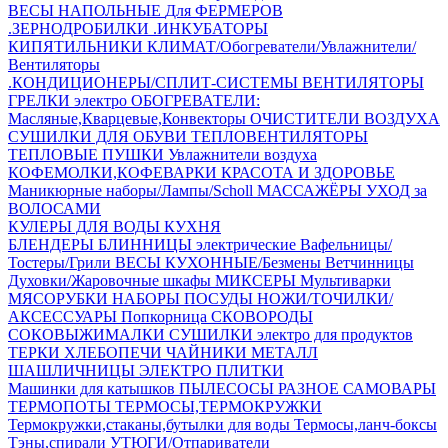
ВЕСЫ НАПОЛЬНЫЕ
Для ФЕРМЕРОВ
.ЗЕРНОДРОБИЛКИ
.ИНКУБАТОРЫ
КИПЯТИЛЬНИКИ
КЛИМАТ/Обогреватели/Увлажнители/
Вентиляторы
.КОНДИЦИОНЕРЫ/СПЛИТ-СИСТЕМЫ
ВЕНТИЛЯТОРЫ
ГРЕЛКИ электро
ОБОГРЕВАТЕЛИ:
Масляные,Кварцевые,Конвекторы
ОЧИСТИТЕЛИ ВОЗДУХА
СУШИЛКИ ДЛЯ ОБУВИ
ТЕПЛОВЕНТИЛЯТОРЫ
ТЕПЛОВЫЕ ПУШКИ
Увлажнители воздуха
КОФЕМОЛКИ,КОФЕВАРКИ
КРАСОТА И ЗДОРОВЬЕ
Маникюрные наборы/Лампы/Scholl
МАССАЖЁРЫ
УХОД за
ВОЛОСАМИ
КУЛЕРЫ ДЛЯ ВОДЫ
КУХНЯ
БЛЕНДЕРЫ
БЛИННИЦЫ электрические
Вафельницы/
Тостеры/Грили
ВЕСЫ КУХОННЫЕ/Безмены
Ветчинницы
Духовки/Жаровочные шкафы
МИКСЕРЫ
Мультиварки
МЯСОРУБКИ
НАБОРЫ ПОСУДЫ
НОЖИ/ТОЧИЛКИ/
АКСЕССУАРЫ
Попкорница
СКОВОРОДЫ
СОКОВЫЖИМАЛКИ
СУШИЛКИ электро для продуктов
ТЕРКИ
ХЛЕБОПЕЧИ
ЧАЙНИКИ МЕТАЛЛ
ШАШЛИЧНИЦЫ
ЭЛЕКТРО ПЛИТКИ
Машинки для катышков
ПЫЛЕСОСЫ
РАЗНОЕ
САМОВАРЫ
ТЕРМОПОТЫ
ТЕРМОСЫ,ТЕРМОКРУЖКИ
Термокружки,стаканы,бутылки для воды
Термосы,ланч-боксы
Тэны,спирали
УТЮГИ/Отпариватели