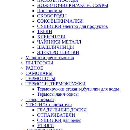
НАБОРЫ ПОСУДЫ
НОЖИ/ТОЧИЛКИ/АКСЕССУАРЫ
Попкорница
СКОВОРОДЫ
СОКОВЫЖИМАЛКИ
СУШИЛКИ электро для продуктов
ТЕРКИ
ХЛЕБОПЕЧИ
ЧАЙНИКИ МЕТАЛЛ
ШАШЛИЧНИЦЫ
ЭЛЕКТРО ПЛИТКИ
Машинки для катышков
ПЫЛЕСОСЫ
РАЗНОЕ
САМОВАРЫ
ТЕРМОПОТЫ
ТЕРМОСЫ,ТЕРМОКРУЖКИ
Термокружки,стаканы,бутылки для воды
Термосы,ланч-боксы
Тэны,спирали
УТЮГИ/Отпариватели
ГЛАДИЛЬНЫЕ ДОСКИ
ОТПАРИВАТЕЛИ
СУШИЛКИ для белья
УТЮГИ