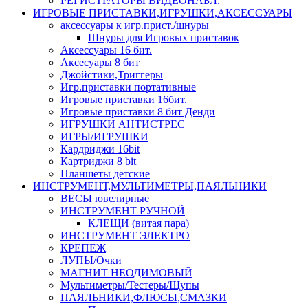
РЕГИСТРАТОРЫ ВИДЕОНАБЛ.
ИГРОВЫЕ ПРИСТАВКИ,ИГРУШКИ,АКСЕССУАРЫ
аксесcуары к игр.прист./шнуры
Шнуры для Игровых приставок
Аксессуары 16 бит.
Аксесуары 8 бит
Джойстики,Триггеры
Игр.приставки портативные
Игровые приставки 16бит.
Игровые приставки 8 бит Денди
ИГРУШКИ АНТИСТРЕС
ИГРЫ/ИГРУШКИ
Кардриджи 16bit
Картриджи 8 bit
Планшеты детские
ИНСТРУМЕНТ,МУЛЬТИМЕТРЫ,ПАЯЛЬНИКИ
ВЕСЫ ювелирные
ИНСТРУМЕНТ РУЧНОЙ
КЛЕЩИ (витая пара)
ИНСТРУМЕНТ ЭЛЕКТРО
КРЕПЕЖ
ЛУПЫ/Очки
МАГНИТ НЕОДИМОВЫЙ
Мультиметры/Тестеры/Щупы
ПАЯЛЬНИКИ,ФЛЮСЫ,СМАЗКИ