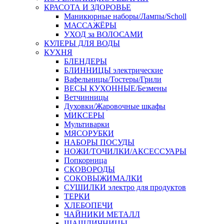
КРАСОТА И ЗДОРОВЬЕ
Маникюрные наборы/Лампы/Scholl
МАССАЖЁРЫ
УХОД за ВОЛОСАМИ
КУЛЕРЫ ДЛЯ ВОДЫ
КУХНЯ
БЛЕНДЕРЫ
БЛИННИЦЫ электрические
Вафельницы/Тостеры/Грили
ВЕСЫ КУХОННЫЕ/Безмены
Ветчинницы
Духовки/Жаровочные шкафы
МИКСЕРЫ
Мультиварки
МЯСОРУБКИ
НАБОРЫ ПОСУДЫ
НОЖИ/ТОЧИЛКИ/АКСЕССУАРЫ
Попкорница
СКОВОРОДЫ
СОКОВЫЖИМАЛКИ
СУШИЛКИ электро для продуктов
ТЕРКИ
ХЛЕБОПЕЧИ
ЧАЙНИКИ МЕТАЛЛ
ШАШЛИЧНИЦЫ