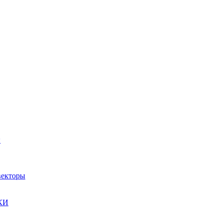
ы
екторы
КИ