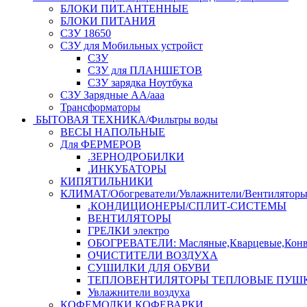
БЛОКИ ПИТ.АНТЕННЫЕ
БЛОКИ ПИТАНИЯ
СЗУ 18650
СЗУ для Мобильных устройст
СЗУ
СЗУ для ПЛАНШЕТОВ
СЗУ зарядка Ноутбука
СЗУ Зарядные АА/ааа
Трансформаторы
БЫТОВАЯ ТЕХНИКА/Фильтры воды
ВЕСЫ НАПОЛЬНЫЕ
Для ФЕРМЕРОВ
.ЗЕРНОДРОБИЛКИ
.ИНКУБАТОРЫ
КИПЯТИЛЬНИКИ
КЛИМАТ/Обогреватели/Увлажнители/Вентилятор
.КОНДИЦИОНЕРЫ/СПЛИТ-СИСТЕМЫ
ВЕНТИЛЯТОРЫ
ГРЕЛКИ электро
ОБОГРЕВАТЕЛИ: Масляные,Кварцевые,Конв
ОЧИСТИТЕЛИ ВОЗДУХА
СУШИЛКИ ДЛЯ ОБУВИ
ТЕПЛОВЕНТИЛЯТОРЫ ТЕПЛОВЫЕ ПУШ
Увлажнители воздуха
КОФЕМОЛКИ,КОФЕВАРКИ