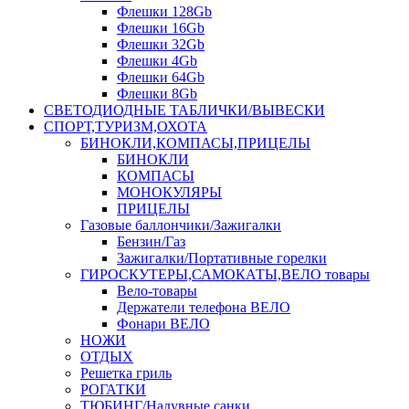
Флешки 128Gb
Флешки 16Gb
Флешки 32Gb
Флешки 4Gb
Флешки 64Gb
Флешки 8Gb
СВЕТОДИОДНЫЕ ТАБЛИЧКИ/ВЫВЕСКИ
СПОРТ,ТУРИЗМ,ОХОТА
БИНОКЛИ,КОМПАСЫ,ПРИЦЕЛЫ
БИНОКЛИ
КОМПАСЫ
МОНОКУЛЯРЫ
ПРИЦЕЛЫ
Газовые баллончики/Зажигалки
Бензин/Газ
Зажигалки/Портативные горелки
ГИРОСКУТЕРЫ,САМОКАТЫ,ВЕЛО товары
Вело-товары
Держатели телефона ВЕЛО
Фонари ВЕЛО
НОЖИ
ОТДЫХ
Решетка гриль
РОГАТКИ
ТЮБИНГ/Надувные санки