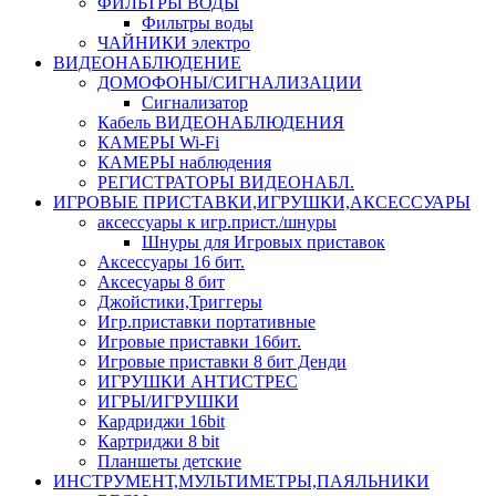
ФИЛЬТРЫ ВОДЫ
Фильтры воды
ЧАЙНИКИ электро
ВИДЕОНАБЛЮДЕНИЕ
ДОМОФОНЫ/СИГНАЛИЗАЦИИ
Сигнализатор
Кабель ВИДЕОНАБЛЮДЕНИЯ
КАМЕРЫ Wi-Fi
КАМЕРЫ наблюдения
РЕГИСТРАТОРЫ ВИДЕОНАБЛ.
ИГРОВЫЕ ПРИСТАВКИ,ИГРУШКИ,АКСЕССУАРЫ
аксесcуары к игр.прист./шнуры
Шнуры для Игровых приставок
Аксессуары 16 бит.
Аксесуары 8 бит
Джойстики,Триггеры
Игр.приставки портативные
Игровые приставки 16бит.
Игровые приставки 8 бит Денди
ИГРУШКИ АНТИСТРЕС
ИГРЫ/ИГРУШКИ
Кардриджи 16bit
Картриджи 8 bit
Планшеты детские
ИНСТРУМЕНТ,МУЛЬТИМЕТРЫ,ПАЯЛЬНИКИ