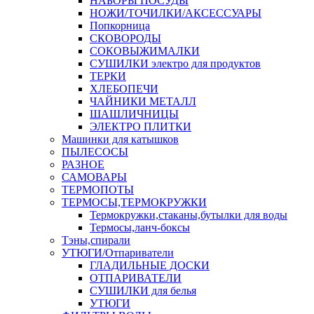
НАБОРЫ ПОСУДЫ
НОЖИ/ТОЧИЛКИ/АКСЕССУАРЫ
Попкорница
СКОВОРОДЫ
СОКОВЫЖИМАЛКИ
СУШИЛКИ электро для продуктов
ТЕРКИ
ХЛЕБОПЕЧИ
ЧАЙНИКИ МЕТАЛЛ
ШАШЛИЧНИЦЫ
ЭЛЕКТРО ПЛИТКИ
Машинки для катышков
ПЫЛЕСОСЫ
РАЗНОЕ
САМОВАРЫ
ТЕРМОПОТЫ
ТЕРМОСЫ,ТЕРМОКРУЖКИ
Термокружки,стаканы,бутылки для воды
Термосы,ланч-боксы
Тэны,спирали
УТЮГИ/Отпариватели
ГЛАДИЛЬНЫЕ ДОСКИ
ОТПАРИВАТЕЛИ
СУШИЛКИ для белья
УТЮГИ