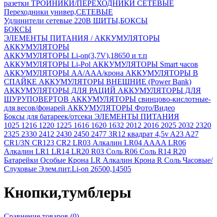
разетки
ТРОЙНИКИ/ПЕРЕХОДНИКИ СЕТЕВЫЕ
Переходники универ,СЕТЕВЫЕ
Удлинители сетевые 220В
ЩИТЫ,БОКСЫ
БОКСЫ
ЭЛЕМЕНТЫ ПИТАНИЯ / АККУМУЛЯТОРЫ
АККУМУЛЯТОРЫ
АККУМУЛЯТОРЫ Li-on(3,7V),18650 и т.п
АККУМУЛЯТОРЫ Li-Pol
АККУМУЛЯТОРЫ Smart часов
АККУМУЛЯТОРЫ АА/ААА/крона
АККУМУЛЯТОРЫ В
СПАЙКЕ
АККУМУЛЯТОРЫ ВНЕШНИЕ (Power Bank)
АККУМУЛЯТОРЫ ДЛЯ РАЦИЙ
АККУМУЛЯТОРЫ ДЛЯ
ШУРУПОВЕРТОВ
АККУМУЛЯТОРЫ свинцово-кислотные-
для весов/фонарей
АККУМУЛЯТОРЫ Фото/Видео
Боксы для батареек/отсеки
ЭЛЕМЕНТЫ ПИТАНИЯ
1025
1216
1220
1225
1616
1620
1632
2012
2016
2025
2032
2320
2325
2330
2412
2430
2450
2477
3R12 квадрат 4,5v
A23
A27
CR1/3N
CR123
CR2
LR03 Алкалин
LR04 AAAA
LR06
Алкалин
LR1
LR14
LR20
R03 Соль
R06 Соль
R14
R20
Батарейки Особые
Крона LR Алкалин
Крона R Соль
Часовые/
Слуховые
Элем.пит.Li-on 26500,14505
Кнопки,тумблеры
Сравнение товаров (0)