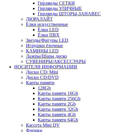
Гирлянды СЕТКИ
Гирлянды УЛИЧНЫЕ
Гирлянды ШТОРЫ-ЗАНАВЕС
ДЮРАЛАЙТ
Ёлки искусственные
Ёлки LED
Ёлки ПВХ
Звезды/Фигуры LED
Игрушки ёлочные
КАМИНЫ LED
Лазеры/Шары диско
СУВЕНИРЫ/АКСЕССУАРЫ
НОСИТЕЛИ ИНФОРМАЦИИ
Диски CD/ Mini
Диски CD/DVD
Карты памяти
128Gb
Карты памяти 16Gb
Карты памяти 256Gb
Карты памяти 2Gb
Карты памяти 32Gb
Карты памяти 4Gb
Карты памяти 64Gb
Кассета Mini DV
Флешки