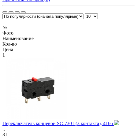
№
Фото
Наименование
Кол-во
Цена
1
Переключатель концевой SC-7301 (3 контакта), 4166
..
31