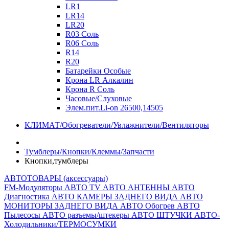
LR1
LR14
LR20
R03 Соль
R06 Соль
R14
R20
Батарейки Особые
Крона LR Алкалин
Крона R Соль
Часовые/Слуховые
Элем.пит.Li-on 26500,14505
КЛИМАТ/Обогреватели/Увлажнители/Вентиляторы
Тумблеры/Кнопки/Клеммы/Запчасти
Кнопки,тумблеры
АВТОТОВАРЫ (аксессуары)
FM-Модуляторы
АВТО TV
АВТО АНТЕННЫ
АВТО
Диагностика
АВТО КАМЕРЫ ЗАДНЕГО ВИДА
АВТО
МОНИТОРЫ ЗАДНЕГО ВИДА
АВТО Обогрев
АВТО
Пылесосы
АВТО разъемы/штекеры
АВТО ШТУЧКИ
АВТО-
Холодильники/ТЕРМОСУМКИ