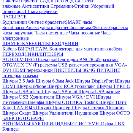
Пакеты
Перчатки
САД и ОГОРОД
Салфетки
влажные,Антисептики
Стремянки/Стойки
Уборочный
инвентарь
Шпагат,веревки
ЧАСЫ ВСЕ
Будильники
Фитнес-браслеты/SMART часы
Smart часы
Аксессуары к фитнес-браслетам
Фитнес-браслеты
часы наручные
Часы настенные
Часы песочные
Часы
электронные
ШНУРЫ КАБЕЛИ/ПЕРЕХОДНИКИ
Кабель ВИТАЯ ПАРА
Коннекторы для магнитного кабеля
ПЕРЕХОДНИКИ/ШТЕКЕРЫ
AUDIO-VIDEO Штекеры/Переходки
BNC/RJ45 разъемы
OTG/AUX
TV (F) разъемы
USB разъемы/переходники
VGA-
DVI-HDMI переходники
ПИКТЕЙЛЫ 3G/4G
ПИТАНИЕ
штекеры/разъемы
Шнуры 3.5 Jack
Шнуры 6.3мм Jack
Шнуры DisplayPort
Шнуры
HDMI
Шнуры iPhone
Шнуры RCA (тюльпан)
Шнуры TYPE-C
Шнуры USB micro
Шнуры USB mini
Шнуры USB разные
Шнуры USB Удлинители
Шнуры VGA / DVI
Шнуры
Интерфейс/Шлейфы
Шнуры ОПТИКА-Toslink
Шнуры Патч-
Корд LAN RJ45
Шнуры Принтер
Шнуры Сетевые/Питания
Шнуры Скарт
Шнуры Удлинители Наушников
Шнуры ФОТО
ЭЛЕКТРОТОВАРЫ
АВТОМАТЫ
БАКТЕРИЦИДНЫЕ СИСТЕМЫ
Гофра ПВХ
Клипсы