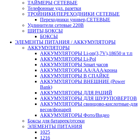
ТАЙМЕРЫ СЕТЕВЫЕ
Телефонные удл. разетки
ТРОЙНИКИ/ПЕРЕХОДНИКИ СЕТЕВЫЕ
Переходники универ,СЕТЕВЫЕ
Удлинители сетевые 220В
ЩИТЫ,БОКСЫ
БОКСЫ
ЭЛЕМЕНТЫ ПИТАНИЯ / АККУМУЛЯТОРЫ
АККУМУЛЯТОРЫ
АККУМУЛЯТОРЫ Li-on(3,7V),18650 и т.п
АККУМУЛЯТОРЫ Li-Pol
АККУМУЛЯТОРЫ Smart часов
АККУМУЛЯТОРЫ АА/ААА/крона
АККУМУЛЯТОРЫ В СПАЙКЕ
АККУМУЛЯТОРЫ ВНЕШНИЕ (Power
Bank)
АККУМУЛЯТОРЫ ДЛЯ РАЦИЙ
АККУМУЛЯТОРЫ ДЛЯ ШУРУПОВЕРТОВ
АККУМУЛЯТОРЫ свинцово-кислотные-для
весов/фонарей
АККУМУЛЯТОРЫ Фото/Видео
Боксы для батареек/отсеки
ЭЛЕМЕНТЫ ПИТАНИЯ
1025
1216