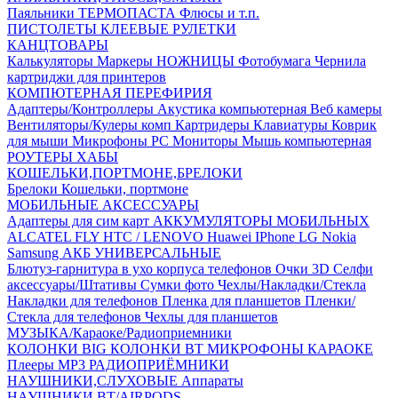
Паяльники
ТЕРМОПАСТА
Флюсы и т.п.
ПИСТОЛЕТЫ КЛЕЕВЫЕ
РУЛЕТКИ
КАНЦТОВАРЫ
Калькуляторы
Маркеры
НОЖНИЦЫ
Фотобумага
Чернила
картриджи для принтеров
КОМПЮТЕРНАЯ ПЕРЕФИРИЯ
Адаптеры/Контроллеры
Акустика компьютерная
Веб камеры
Вентиляторы/Кулеры комп
Картридеры
Клавиатуры
Коврик
для мыши
Микрофоны PC
Мониторы
Мышь компьютерная
РОУТЕРЫ
ХАБЫ
КОШЕЛЬКИ,ПОРТМОНЕ,БРЕЛОКИ
Брелоки
Кошельки, портмоне
МОБИЛЬНЫЕ АКСЕССУАРЫ
Адаптеры для сим карт
АККУМУЛЯТОРЫ МОБИЛЬНЫХ
ALCATEL
FLY
HTC / LENOVO
Huawei
IPhone
LG
Nokia
Samsung
АКБ УНИВЕРСАЛЬНЫЕ
Блютуз-гарнитура в ухо
корпуса телефонов
Очки 3D
Селфи
аксессуары/Штативы
Сумки фото
Чехлы/Накладки/Стекла
Накладки для телефонов
Пленка для планшетов
Пленки/
Стекла для телефонов
Чехлы для планшетов
МУЗЫКА/Караоке/Радиоприемники
КОЛОНКИ BIG
КОЛОНКИ BT
МИКРОФОНЫ КАРАОКЕ
Плееры MP3
РАДИОПРИЁМНИКИ
НАУШНИКИ,СЛУХОВЫЕ Аппараты
НАУШНИКИ BT/AIRPODS