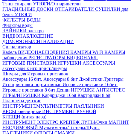
Тэны,спирали
УТЮГИ/Отпариватели
ГЛАДИЛЬНЫЕ ДОСКИ
ОТПАРИВАТЕЛИ
СУШИЛКИ для
белья
УТЮГИ
ФИЛЬТРЫ ВОДЫ
Фильтры воды
ЧАЙНИКИ электро
ВИДЕОНАБЛЮДЕНИЕ
ДОМОФОНЫ/СИГНАЛИЗАЦИИ
Сигнализатор
Кабель ВИДЕОНАБЛЮДЕНИЯ
КАМЕРЫ Wi-Fi
КАМЕРЫ
наблюдения
РЕГИСТРАТОРЫ ВИДЕОНАБЛ.
ИГРОВЫЕ ПРИСТАВКИ,ИГРУШКИ,АКСЕССУАРЫ
аксесcуары к игр.прист./шнуры
Шнуры для Игровых приставок
Аксессуары 16 бит.
Аксесуары 8 бит
Джойстики,Триггеры
Игр.приставки портативные
Игровые приставки 16бит.
Игровые приставки 8 бит Денди
ИГРУШКИ АНТИСТРЕС
ИГРЫ/ИГРУШКИ
Кардриджи 16bit
Картриджи 8 bit
Планшеты детские
ИНСТРУМЕНТ,МУЛЬТИМЕТРЫ,ПАЯЛЬНИКИ
ВЕСЫ ювелирные
ИНСТРУМЕНТ РУЧНОЙ
КЛЕЩИ (витая пара)
ИНСТРУМЕНТ ЭЛЕКТРО
КРЕПЕЖ
ЛУПЫ/Очки
МАГНИТ
НЕОДИМОВЫЙ
Мультиметры/Тестеры/Щупы
ПАЯЛЬНИКИ,ФЛЮСЫ,СМАЗКИ