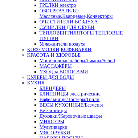
ГРЕЛКИ электро
ОБОГРЕВАТЕЛИ:
Масляные,Кварцевые,Конвекторы
ОЧИСТИТЕЛИ ВОЗДУХА
СУШИЛКИ ДЛЯ ОБУВИ
ТЕПЛОВЕНТИЛЯТОРЫ ТЕПЛОВЫЕ
ПУШКИ
Увлажнители воздуха
КОФЕМОЛКИ,КОФЕВАРКИ
КРАСОТА И ЗДОРОВЬЕ
Маникюрные наборы/Лампы/Scholl
МАССАЖЁРЫ
УХОД за ВОЛОСАМИ
КУЛЕРЫ ДЛЯ ВОДЫ
КУХНЯ
БЛЕНДЕРЫ
БЛИННИЦЫ электрические
Вафельницы/Тостеры/Грили
ВЕСЫ КУХОННЫЕ/Безмены
Ветчинницы
Духовки/Жаровочные шкафы
МИКСЕРЫ
Мультиварки
МЯСОРУБКИ