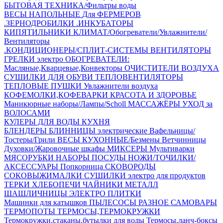
БЫТОВАЯ ТЕХНИКА/Фильтры воды
ВЕСЫ НАПОЛЬНЫЕ
Для ФЕРМЕРОВ
.ЗЕРНОДРОБИЛКИ
.ИНКУБАТОРЫ
КИПЯТИЛЬНИКИ
КЛИМАТ/Обогреватели/Увлажнители/
Вентиляторы
.КОНДИЦИОНЕРЫ/СПЛИТ-СИСТЕМЫ
ВЕНТИЛЯТОРЫ
ГРЕЛКИ электро
ОБОГРЕВАТЕЛИ:
Масляные,Кварцевые,Конвекторы
ОЧИСТИТЕЛИ ВОЗДУХА
СУШИЛКИ ДЛЯ ОБУВИ
ТЕПЛОВЕНТИЛЯТОРЫ
ТЕПЛОВЫЕ ПУШКИ
Увлажнители воздуха
КОФЕМОЛКИ,КОФЕВАРКИ
КРАСОТА И ЗДОРОВЬЕ
Маникюрные наборы/Лампы/Scholl
МАССАЖЁРЫ
УХОД за
ВОЛОСАМИ
КУЛЕРЫ ДЛЯ ВОДЫ
КУХНЯ
БЛЕНДЕРЫ
БЛИННИЦЫ электрические
Вафельницы/
Тостеры/Грили
ВЕСЫ КУХОННЫЕ/Безмены
Ветчинницы
Духовки/Жаровочные шкафы
МИКСЕРЫ
Мультиварки
МЯСОРУБКИ
НАБОРЫ ПОСУДЫ
НОЖИ/ТОЧИЛКИ/
АКСЕССУАРЫ
Попкорница
СКОВОРОДЫ
СОКОВЫЖИМАЛКИ
СУШИЛКИ электро для продуктов
ТЕРКИ
ХЛЕБОПЕЧИ
ЧАЙНИКИ МЕТАЛЛ
ШАШЛИЧНИЦЫ
ЭЛЕКТРО ПЛИТКИ
Машинки для катышков
ПЫЛЕСОСЫ
РАЗНОЕ
САМОВАРЫ
ТЕРМОПОТЫ
ТЕРМОСЫ,ТЕРМОКРУЖКИ
Термокружки,стаканы,бутылки для воды
Термосы,ланч-боксы