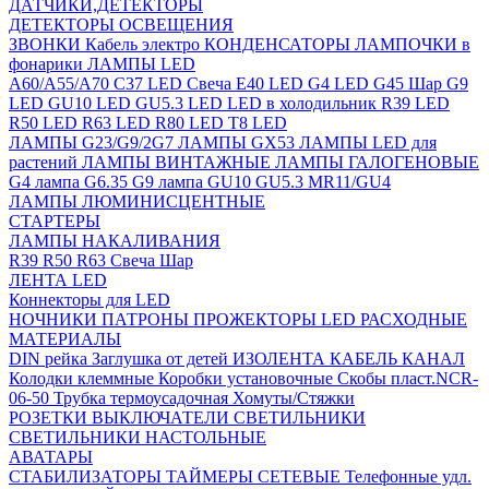
ДАТЧИКИ,ДЕТЕКТОРЫ
ДЕТЕКТОРЫ ОСВЕЩЕНИЯ
ЗВОНКИ
Кабель электро
КОНДЕНСАТОРЫ
ЛАМПОЧКИ в
фонарики
ЛАМПЫ LED
A60/A55/A70
C37 LED Свеча
E40 LED
G4 LED
G45 Шар
G9
LED
GU10 LED
GU5.3 LED
LED в холодильник
R39 LED
R50 LED
R63 LED
R80 LED
T8 LED
ЛАМПЫ G23/G9/2G7
ЛАМПЫ GX53
ЛАМПЫ LED для
растений
ЛАМПЫ ВИНТАЖНЫЕ
ЛАМПЫ ГАЛОГЕНОВЫЕ
G4 лампа
G6.35
G9 лампа
GU10
GU5.3
MR11/GU4
ЛАМПЫ ЛЮМИНИСЦЕНТНЫЕ
СТАРТЕРЫ
ЛАМПЫ НАКАЛИВАНИЯ
R39
R50
R63
Свеча
Шар
ЛЕНТА LED
Коннекторы для LED
НОЧНИКИ
ПАТРОНЫ
ПРОЖЕКТОРЫ LED
РАСХОДНЫЕ
МАТЕРИАЛЫ
DIN рейка
Заглушка от детей
ИЗОЛЕНТА
КАБЕЛЬ КАНАЛ
Колодки клеммные
Коробки установочные
Скобы пласт.NCR-
06-50
Трубка термоусадочная
Хомуты/Стяжки
РОЗЕТКИ ВЫКЛЮЧАТЕЛИ
СВЕТИЛЬНИКИ
СВЕТИЛЬНИКИ НАСТОЛЬНЫЕ
АВАТАРЫ
СТАБИЛИЗАТОРЫ
ТАЙМЕРЫ СЕТЕВЫЕ
Телефонные удл.