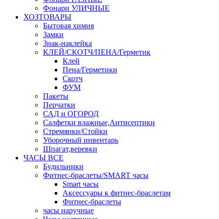
Фонари УЛИЧНЫЕ
ХОЗТОВАРЫ
Бытовая химия
Замки
Знак-наклейка
КЛЕЙ/СКОТЧ/ПЕНА/Герметик
Клей
Пена/Герметики
Скотч
ФУМ
Пакеты
Перчатки
САД и ОГОРОД
Салфетки влажные,Антисептики
Стремянки/Стойки
Уборочный инвентарь
Шпагат,веревки
ЧАСЫ ВСЕ
Будильники
Фитнес-браслеты/SMART часы
Smart часы
Аксессуары к фитнес-браслетам
Фитнес-браслеты
часы наручные