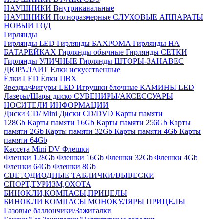
НАУШНИКИ Внутриканальные
НАУШНИКИ Полноразмерные
СЛУХОВЫЕ АППАРАТЫ
НОВЫЙ ГОД
Гирлянды
Гирлянды LED
Гирлянды БАХРОМА
Гирлянды НА
БАТАРЕЙКАХ
Гирлянды обычные
Гирлянды СЕТКИ
Гирлянды УЛИЧНЫЕ
Гирлянды ШТОРЫ-ЗАНАВЕС
ДЮРАЛАЙТ
Ёлки искусственные
Ёлки LED
Ёлки ПВХ
Звезды/Фигуры LED
Игрушки ёлочные
КАМИНЫ LED
Лазеры/Шары диско
СУВЕНИРЫ/АКСЕССУАРЫ
НОСИТЕЛИ ИНФОРМАЦИИ
Диски CD/ Mini
Диски CD/DVD
Карты памяти
128Gb
Карты памяти 16Gb
Карты памяти 256Gb
Карты
памяти 2Gb
Карты памяти 32Gb
Карты памяти 4Gb
Карты
памяти 64Gb
Кассета Mini DV
Флешки
Флешки 128Gb
Флешки 16Gb
Флешки 32Gb
Флешки 4Gb
Флешки 64Gb
Флешки 8Gb
СВЕТОДИОДНЫЕ ТАБЛИЧКИ/ВЫВЕСКИ
СПОРТ,ТУРИЗМ,ОХОТА
БИНОКЛИ,КОМПАСЫ,ПРИЦЕЛЫ
БИНОКЛИ
КОМПАСЫ
МОНОКУЛЯРЫ
ПРИЦЕЛЫ
Газовые баллончики/Зажигалки