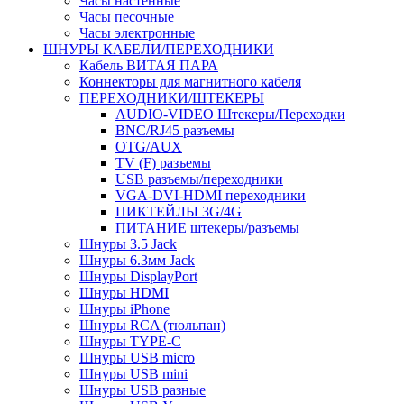
Часы настенные
Часы песочные
Часы электронные
ШНУРЫ КАБЕЛИ/ПЕРЕХОДНИКИ
Кабель ВИТАЯ ПАРА
Коннекторы для магнитного кабеля
ПЕРЕХОДНИКИ/ШТЕКЕРЫ
AUDIO-VIDEO Штекеры/Переходки
BNC/RJ45 разъемы
OTG/AUX
TV (F) разъемы
USB разъемы/переходники
VGA-DVI-HDMI переходники
ПИКТЕЙЛЫ 3G/4G
ПИТАНИЕ штекеры/разъемы
Шнуры 3.5 Jack
Шнуры 6.3мм Jack
Шнуры DisplayPort
Шнуры HDMI
Шнуры iPhone
Шнуры RCA (тюльпан)
Шнуры TYPE-C
Шнуры USB micro
Шнуры USB mini
Шнуры USB разные