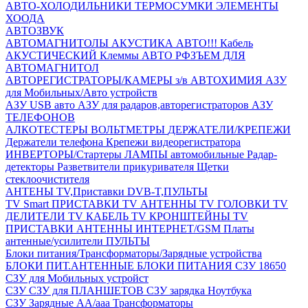
АВТО-ХОЛОДИЛЬНИКИ
ТЕРМОСУМКИ
ЭЛЕМЕНТЫ
ХООДА
АВТОЗВУК
АВТОМАГНИТОЛЫ
АКУСТИКА АВТО!!!
Кабель
АКУСТИЧЕСКИЙ
Клеммы АВТО
РФЗЪЕМ ДЛЯ
АВТОМАГНИТОЛ
АВТОРЕГИСТРАТОРЫ/КАМЕРЫ з/в
АВТОХИМИЯ
АЗУ
для Мобильных/Авто устройств
АЗУ USB авто
АЗУ для радаров,авторегистраторов
АЗУ
ТЕЛЕФОНОВ
АЛКОТЕСТЕРЫ
ВОЛЬТМЕТРЫ
ДЕРЖАТЕЛИ/КРЕПЕЖИ
Держатели телефона
Крепежи видеорегистратора
ИНВЕРТОРЫ/Стартеры
ЛАМПЫ автомобильные
Радар-
детекторы
Разветвители прикуривателя
Щетки
стеклоочистителя
АНТЕНЫ ТV,Приставки DVB-T,ПУЛЬТЫ
TV Smart ПРИСТАВКИ
TV АНТЕННЫ
TV ГОЛОВКИ
TV
ДЕЛИТЕЛИ
TV КАБЕЛЬ
TV КРОНШТЕЙНЫ
TV
ПРИСТАВКИ
АНТЕННЫ ИНТЕРНЕТ/GSM
Платы
антенные/усилители
ПУЛЬТЫ
Блоки питания/Трансформаторы/Зарядные устройства
БЛОКИ ПИТ.АНТЕННЫЕ
БЛОКИ ПИТАНИЯ
СЗУ 18650
СЗУ для Мобильных устройст
СЗУ
СЗУ для ПЛАНШЕТОВ
СЗУ зарядка Ноутбука
СЗУ Зарядные АА/ааа
Трансформаторы