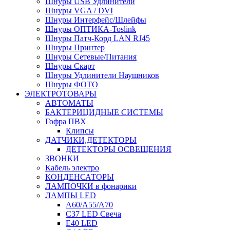
Шнуры USB Удлинители
Шнуры VGA / DVI
Шнуры Интерфейс/Шлейфы
Шнуры ОПТИКА-Toslink
Шнуры Патч-Корд LAN RJ45
Шнуры Принтер
Шнуры Сетевые/Питания
Шнуры Скарт
Шнуры Удлинители Наушников
Шнуры ФОТО
ЭЛЕКТРОТОВАРЫ
АВТОМАТЫ
БАКТЕРИЦИДНЫЕ СИСТЕМЫ
Гофра ПВХ
Клипсы
ДАТЧИКИ,ДЕТЕКТОРЫ
ДЕТЕКТОРЫ ОСВЕЩЕНИЯ
ЗВОНКИ
Кабель электро
КОНДЕНСАТОРЫ
ЛАМПОЧКИ в фонарики
ЛАМПЫ LED
A60/A55/A70
C37 LED Свеча
E40 LED