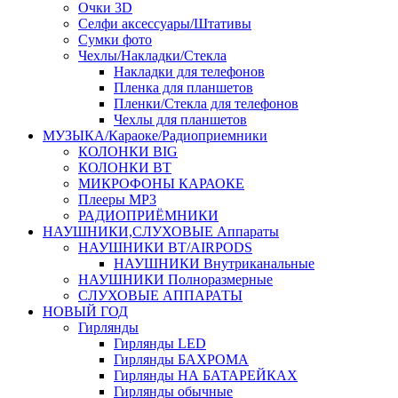
Очки 3D
Селфи аксессуары/Штативы
Сумки фото
Чехлы/Накладки/Стекла
Накладки для телефонов
Пленка для планшетов
Пленки/Стекла для телефонов
Чехлы для планшетов
МУЗЫКА/Караоке/Радиоприемники
КОЛОНКИ BIG
КОЛОНКИ BT
МИКРОФОНЫ КАРАОКЕ
Плееры MP3
РАДИОПРИЁМНИКИ
НАУШНИКИ,СЛУХОВЫЕ Аппараты
НАУШНИКИ BT/AIRPODS
НАУШНИКИ Внутриканальные
НАУШНИКИ Полноразмерные
СЛУХОВЫЕ АППАРАТЫ
НОВЫЙ ГОД
Гирлянды
Гирлянды LED
Гирлянды БАХРОМА
Гирлянды НА БАТАРЕЙКАХ
Гирлянды обычные