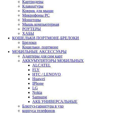
Картридеры
Клавиатуры
Коврик для мыши
Микрофоны PC
Мониторы
Мышь компьютерная
РОУТЕРЫ
ХАБЫ
КОШЕЛЬКИ,ПОРТМОНЕ,БРЕЛОКИ
Брелоки
Кошельки, портмоне
МОБИЛЬНЫЕ АКСЕССУАРЫ
Адаптеры для сим карт
АККУМУЛЯТОРЫ МОБИЛЬНЫХ
ALCATEL
FLY
HTC / LENOVO
Huawei
IPhone
LG
Nokia
Samsung
АКБ УНИВЕРСАЛЬНЫЕ
Блютуз-гарнитура в ухо
корпуса телефонов