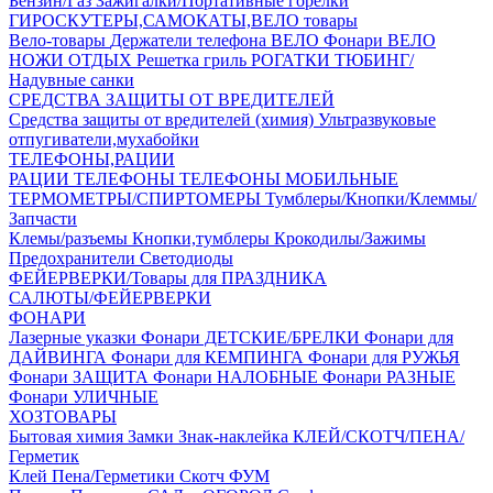
Бензин/Газ
Зажигалки/Портативные горелки
ГИРОСКУТЕРЫ,САМОКАТЫ,ВЕЛО товары
Вело-товары
Держатели телефона ВЕЛО
Фонари ВЕЛО
НОЖИ
ОТДЫХ
Решетка гриль
РОГАТКИ
ТЮБИНГ/
Надувные санки
СРЕДСТВА ЗАЩИТЫ ОТ ВРЕДИТЕЛЕЙ
Средства защиты от вредителей (химия)
Ультразвуковые
отпугиватели,мухабойки
ТЕЛЕФОНЫ,РАЦИИ
РАЦИИ
ТЕЛЕФОНЫ
ТЕЛЕФОНЫ МОБИЛЬНЫЕ
ТЕРМОМЕТРЫ/СПИРТОМЕРЫ
Тумблеры/Кнопки/Клеммы/
Запчасти
Клемы/разъемы
Кнопки,тумблеры
Крокодилы/Зажимы
Предохранители
Светодиоды
ФЕЙЕРВЕРКИ/Товары для ПРАЗДНИКА
САЛЮТЫ/ФЕЙЕРВЕРКИ
ФОНАРИ
Лазерные указки
Фонари ДЕТСКИЕ/БРЕЛКИ
Фонари для
ДАЙВИНГА
Фонари для КЕМПИНГА
Фонари для РУЖЬЯ
Фонари ЗАЩИТА
Фонари НАЛОБНЫЕ
Фонари РАЗНЫЕ
Фонари УЛИЧНЫЕ
ХОЗТОВАРЫ
Бытовая химия
Замки
Знак-наклейка
КЛЕЙ/СКОТЧ/ПЕНА/
Герметик
Клей
Пена/Герметики
Скотч
ФУМ