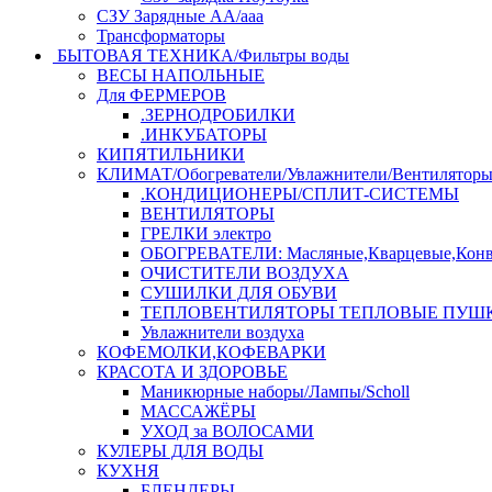
СЗУ Зарядные АА/ааа
Трансформаторы
БЫТОВАЯ ТЕХНИКА/Фильтры воды
ВЕСЫ НАПОЛЬНЫЕ
Для ФЕРМЕРОВ
.ЗЕРНОДРОБИЛКИ
.ИНКУБАТОРЫ
КИПЯТИЛЬНИКИ
КЛИМАТ/Обогреватели/Увлажнители/Вентилятор
.КОНДИЦИОНЕРЫ/СПЛИТ-СИСТЕМЫ
ВЕНТИЛЯТОРЫ
ГРЕЛКИ электро
ОБОГРЕВАТЕЛИ: Масляные,Кварцевые,Конв
ОЧИСТИТЕЛИ ВОЗДУХА
СУШИЛКИ ДЛЯ ОБУВИ
ТЕПЛОВЕНТИЛЯТОРЫ ТЕПЛОВЫЕ ПУШ
Увлажнители воздуха
КОФЕМОЛКИ,КОФЕВАРКИ
КРАСОТА И ЗДОРОВЬЕ
Маникюрные наборы/Лампы/Scholl
МАССАЖЁРЫ
УХОД за ВОЛОСАМИ
КУЛЕРЫ ДЛЯ ВОДЫ
КУХНЯ
БЛЕНДЕРЫ