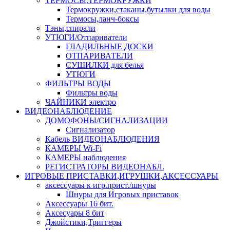
ТЕРМОСЫ,ТЕРМОКРУЖКИ
Термокружки,стаканы,бутылки для воды
Термосы,ланч-боксы
Тэны,спирали
УТЮГИ/Отпариватели
ГЛАДИЛЬНЫЕ ДОСКИ
ОТПАРИВАТЕЛИ
СУШИЛКИ для белья
УТЮГИ
ФИЛЬТРЫ ВОДЫ
Фильтры воды
ЧАЙНИКИ электро
ВИДЕОНАБЛЮДЕНИЕ
ДОМОФОНЫ/СИГНАЛИЗАЦИИ
Сигнализатор
Кабель ВИДЕОНАБЛЮДЕНИЯ
КАМЕРЫ Wi-Fi
КАМЕРЫ наблюдения
РЕГИСТРАТОРЫ ВИДЕОНАБЛ.
ИГРОВЫЕ ПРИСТАВКИ,ИГРУШКИ,АКСЕССУАРЫ
аксесcуары к игр.прист./шнуры
Шнуры для Игровых приставок
Аксессуары 16 бит.
Аксесуары 8 бит
Джойстики,Триггеры