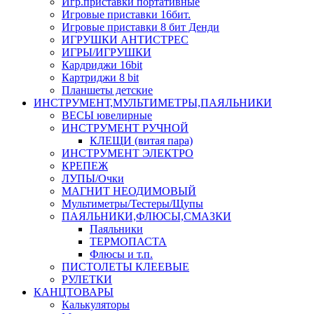
Игр.приставки портативные
Игровые приставки 16бит.
Игровые приставки 8 бит Денди
ИГРУШКИ АНТИСТРЕС
ИГРЫ/ИГРУШКИ
Кардриджи 16bit
Картриджи 8 bit
Планшеты детские
ИНСТРУМЕНТ,МУЛЬТИМЕТРЫ,ПАЯЛЬНИКИ
ВЕСЫ ювелирные
ИНСТРУМЕНТ РУЧНОЙ
КЛЕЩИ (витая пара)
ИНСТРУМЕНТ ЭЛЕКТРО
КРЕПЕЖ
ЛУПЫ/Очки
МАГНИТ НЕОДИМОВЫЙ
Мультиметры/Тестеры/Щупы
ПАЯЛЬНИКИ,ФЛЮСЫ,СМАЗКИ
Паяльники
ТЕРМОПАСТА
Флюсы и т.п.
ПИСТОЛЕТЫ КЛЕЕВЫЕ
РУЛЕТКИ
КАНЦТОВАРЫ
Калькуляторы