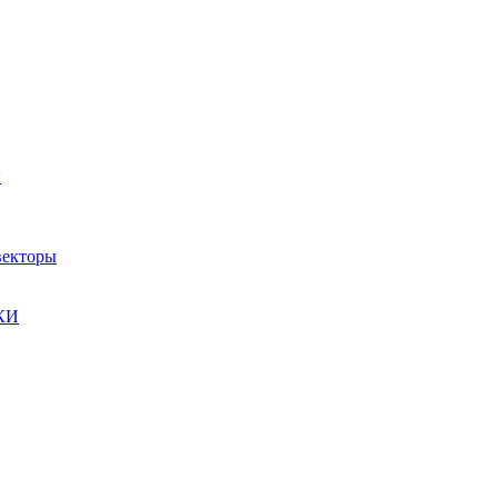
ы
екторы
КИ