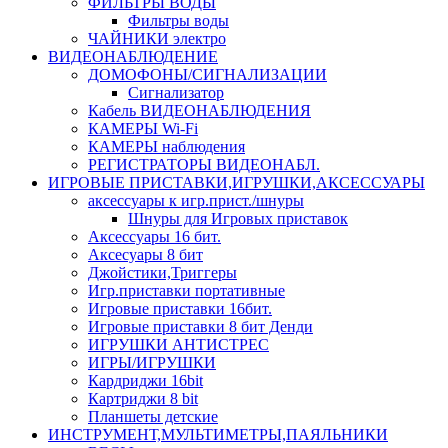
ФИЛЬТРЫ ВОДЫ
Фильтры воды
ЧАЙНИКИ электро
ВИДЕОНАБЛЮДЕНИЕ
ДОМОФОНЫ/СИГНАЛИЗАЦИИ
Сигнализатор
Кабель ВИДЕОНАБЛЮДЕНИЯ
КАМЕРЫ Wi-Fi
КАМЕРЫ наблюдения
РЕГИСТРАТОРЫ ВИДЕОНАБЛ.
ИГРОВЫЕ ПРИСТАВКИ,ИГРУШКИ,АКСЕССУАРЫ
аксесcуары к игр.прист./шнуры
Шнуры для Игровых приставок
Аксессуары 16 бит.
Аксесуары 8 бит
Джойстики,Триггеры
Игр.приставки портативные
Игровые приставки 16бит.
Игровые приставки 8 бит Денди
ИГРУШКИ АНТИСТРЕС
ИГРЫ/ИГРУШКИ
Кардриджи 16bit
Картриджи 8 bit
Планшеты детские
ИНСТРУМЕНТ,МУЛЬТИМЕТРЫ,ПАЯЛЬНИКИ