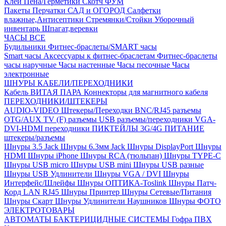
Клей
Пена/Герметики
Скотч
ФУМ
Пакеты
Перчатки
САД и ОГОРОД
Салфетки
влажные,Антисептики
Стремянки/Стойки
Уборочный
инвентарь
Шпагат,веревки
ЧАСЫ ВСЕ
Будильники
Фитнес-браслеты/SMART часы
Smart часы
Аксессуары к фитнес-браслетам
Фитнес-браслеты
часы наручные
Часы настенные
Часы песочные
Часы
электронные
ШНУРЫ КАБЕЛИ/ПЕРЕХОДНИКИ
Кабель ВИТАЯ ПАРА
Коннекторы для магнитного кабеля
ПЕРЕХОДНИКИ/ШТЕКЕРЫ
AUDIO-VIDEO Штекеры/Переходки
BNC/RJ45 разъемы
OTG/AUX
TV (F) разъемы
USB разъемы/переходники
VGA-
DVI-HDMI переходники
ПИКТЕЙЛЫ 3G/4G
ПИТАНИЕ
штекеры/разъемы
Шнуры 3.5 Jack
Шнуры 6.3мм Jack
Шнуры DisplayPort
Шнуры
HDMI
Шнуры iPhone
Шнуры RCA (тюльпан)
Шнуры TYPE-C
Шнуры USB micro
Шнуры USB mini
Шнуры USB разные
Шнуры USB Удлинители
Шнуры VGA / DVI
Шнуры
Интерфейс/Шлейфы
Шнуры ОПТИКА-Toslink
Шнуры Патч-
Корд LAN RJ45
Шнуры Принтер
Шнуры Сетевые/Питания
Шнуры Скарт
Шнуры Удлинители Наушников
Шнуры ФОТО
ЭЛЕКТРОТОВАРЫ
АВТОМАТЫ
БАКТЕРИЦИДНЫЕ СИСТЕМЫ
Гофра ПВХ