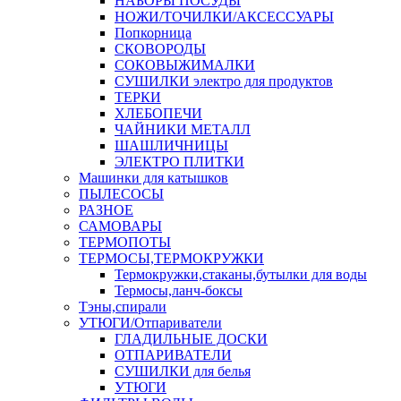
НАБОРЫ ПОСУДЫ
НОЖИ/ТОЧИЛКИ/АКСЕССУАРЫ
Попкорница
СКОВОРОДЫ
СОКОВЫЖИМАЛКИ
СУШИЛКИ электро для продуктов
ТЕРКИ
ХЛЕБОПЕЧИ
ЧАЙНИКИ МЕТАЛЛ
ШАШЛИЧНИЦЫ
ЭЛЕКТРО ПЛИТКИ
Машинки для катышков
ПЫЛЕСОСЫ
РАЗНОЕ
САМОВАРЫ
ТЕРМОПОТЫ
ТЕРМОСЫ,ТЕРМОКРУЖКИ
Термокружки,стаканы,бутылки для воды
Термосы,ланч-боксы
Тэны,спирали
УТЮГИ/Отпариватели
ГЛАДИЛЬНЫЕ ДОСКИ
ОТПАРИВАТЕЛИ
СУШИЛКИ для белья
УТЮГИ