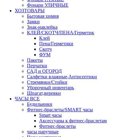
Фонари УЛИЧНЫЕ
ХОЗТОВАРЫ
Бытовая химия
Замки
Знак-наклейка
КЛЕЙ/СКОТЧ/ПЕНА/Герметик
Клей
Пена/Герметики
Скотч
ФУМ
Пакеты
Перчатки
САД и ОГОРОД
Салфетки влажные,Антисептики
Стремянки/Стойки
Уборочный инвентарь
Шпагат,веревки
ЧАСЫ ВСЕ
Будильники
Фитнес-браслеты/SMART часы
Smart часы
Аксессуары к фитнес-браслетам
Фитнес-браслеты
часы наручные