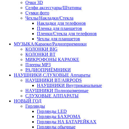
Очки 3D
Селфи аксессуары/Штативы
Сумки фото
Чехлы/Накладки/Стекла
Накладки для телефонов
Пленка для планшетов
Пленки/Стекла для телефонов
Чехлы для планшетов
МУЗЫКА/Караоке/Радиоприемники
КОЛОНКИ BIG
КОЛОНКИ BT
МИКРОФОНЫ КАРАОКЕ
Плееры MP3
РАДИОПРИЁМНИКИ
НАУШНИКИ,СЛУХОВЫЕ Аппараты
НАУШНИКИ BT/AIRPODS
НАУШНИКИ Внутриканальные
НАУШНИКИ Полноразмерные
СЛУХОВЫЕ АППАРАТЫ
НОВЫЙ ГОД
Гирлянды
Гирлянды LED
Гирлянды БАХРОМА
Гирлянды НА БАТАРЕЙКАХ
Гирлянды обычные