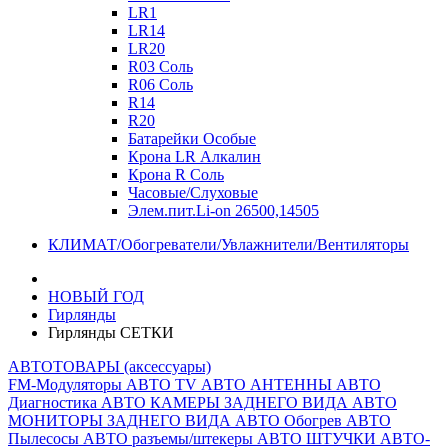
LR1
LR14
LR20
R03 Соль
R06 Соль
R14
R20
Батарейки Особые
Крона LR Алкалин
Крона R Соль
Часовые/Слуховые
Элем.пит.Li-on 26500,14505
КЛИМАТ/Обогреватели/Увлажнители/Вентиляторы
НОВЫЙ ГОД
Гирлянды
Гирлянды СЕТКИ
АВТОТОВАРЫ (аксессуары)
FM-Модуляторы
АВТО TV
АВТО АНТЕННЫ
АВТО
Диагностика
АВТО КАМЕРЫ ЗАДНЕГО ВИДА
АВТО
МОНИТОРЫ ЗАДНЕГО ВИДА
АВТО Обогрев
АВТО
Пылесосы
АВТО разъемы/штекеры
АВТО ШТУЧКИ
АВТО-