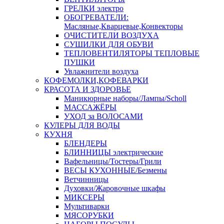
ГРЕЛКИ электро
ОБОГРЕВАТЕЛИ:
Масляные,Кварцевые,Конвекторы
ОЧИСТИТЕЛИ ВОЗДУХА
СУШИЛКИ ДЛЯ ОБУВИ
ТЕПЛОВЕНТИЛЯТОРЫ ТЕПЛОВЫЕ
ПУШКИ
Увлажнители воздуха
КОФЕМОЛКИ,КОФЕВАРКИ
КРАСОТА И ЗДОРОВЬЕ
Маникюрные наборы/Лампы/Scholl
МАССАЖЁРЫ
УХОД за ВОЛОСАМИ
КУЛЕРЫ ДЛЯ ВОДЫ
КУХНЯ
БЛЕНДЕРЫ
БЛИННИЦЫ электрические
Вафельницы/Тостеры/Грили
ВЕСЫ КУХОННЫЕ/Безмены
Ветчинницы
Духовки/Жаровочные шкафы
МИКСЕРЫ
Мультиварки
МЯСОРУБКИ