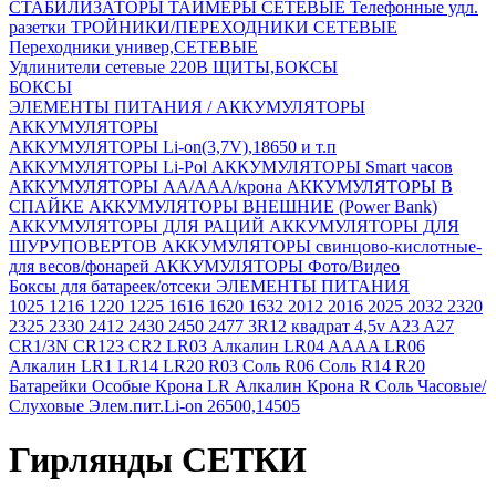
СТАБИЛИЗАТОРЫ
ТАЙМЕРЫ СЕТЕВЫЕ
Телефонные удл.
разетки
ТРОЙНИКИ/ПЕРЕХОДНИКИ СЕТЕВЫЕ
Переходники универ,СЕТЕВЫЕ
Удлинители сетевые 220В
ЩИТЫ,БОКСЫ
БОКСЫ
ЭЛЕМЕНТЫ ПИТАНИЯ / АККУМУЛЯТОРЫ
АККУМУЛЯТОРЫ
АККУМУЛЯТОРЫ Li-on(3,7V),18650 и т.п
АККУМУЛЯТОРЫ Li-Pol
АККУМУЛЯТОРЫ Smart часов
АККУМУЛЯТОРЫ АА/ААА/крона
АККУМУЛЯТОРЫ В
СПАЙКЕ
АККУМУЛЯТОРЫ ВНЕШНИЕ (Power Bank)
АККУМУЛЯТОРЫ ДЛЯ РАЦИЙ
АККУМУЛЯТОРЫ ДЛЯ
ШУРУПОВЕРТОВ
АККУМУЛЯТОРЫ свинцово-кислотные-
для весов/фонарей
АККУМУЛЯТОРЫ Фото/Видео
Боксы для батареек/отсеки
ЭЛЕМЕНТЫ ПИТАНИЯ
1025
1216
1220
1225
1616
1620
1632
2012
2016
2025
2032
2320
2325
2330
2412
2430
2450
2477
3R12 квадрат 4,5v
A23
A27
CR1/3N
CR123
CR2
LR03 Алкалин
LR04 AAAA
LR06
Алкалин
LR1
LR14
LR20
R03 Соль
R06 Соль
R14
R20
Батарейки Особые
Крона LR Алкалин
Крона R Соль
Часовые/
Слуховые
Элем.пит.Li-on 26500,14505
Гирлянды СЕТКИ