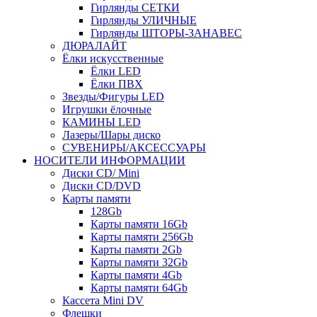
Гирлянды СЕТКИ
Гирлянды УЛИЧНЫЕ
Гирлянды ШТОРЫ-ЗАНАВЕС
ДЮРАЛАЙТ
Ёлки искусственные
Ёлки LED
Ёлки ПВХ
Звезды/Фигуры LED
Игрушки ёлочные
КАМИНЫ LED
Лазеры/Шары диско
СУВЕНИРЫ/АКСЕССУАРЫ
НОСИТЕЛИ ИНФОРМАЦИИ
Диски CD/ Mini
Диски CD/DVD
Карты памяти
128Gb
Карты памяти 16Gb
Карты памяти 256Gb
Карты памяти 2Gb
Карты памяти 32Gb
Карты памяти 4Gb
Карты памяти 64Gb
Кассета Mini DV
Флешки