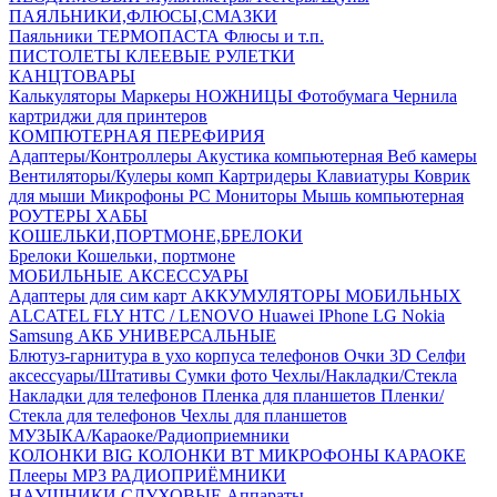
ПАЯЛЬНИКИ,ФЛЮСЫ,СМАЗКИ
Паяльники
ТЕРМОПАСТА
Флюсы и т.п.
ПИСТОЛЕТЫ КЛЕЕВЫЕ
РУЛЕТКИ
КАНЦТОВАРЫ
Калькуляторы
Маркеры
НОЖНИЦЫ
Фотобумага
Чернила
картриджи для принтеров
КОМПЮТЕРНАЯ ПЕРЕФИРИЯ
Адаптеры/Контроллеры
Акустика компьютерная
Веб камеры
Вентиляторы/Кулеры комп
Картридеры
Клавиатуры
Коврик
для мыши
Микрофоны PC
Мониторы
Мышь компьютерная
РОУТЕРЫ
ХАБЫ
КОШЕЛЬКИ,ПОРТМОНЕ,БРЕЛОКИ
Брелоки
Кошельки, портмоне
МОБИЛЬНЫЕ АКСЕССУАРЫ
Адаптеры для сим карт
АККУМУЛЯТОРЫ МОБИЛЬНЫХ
ALCATEL
FLY
HTC / LENOVO
Huawei
IPhone
LG
Nokia
Samsung
АКБ УНИВЕРСАЛЬНЫЕ
Блютуз-гарнитура в ухо
корпуса телефонов
Очки 3D
Селфи
аксессуары/Штативы
Сумки фото
Чехлы/Накладки/Стекла
Накладки для телефонов
Пленка для планшетов
Пленки/
Стекла для телефонов
Чехлы для планшетов
МУЗЫКА/Караоке/Радиоприемники
КОЛОНКИ BIG
КОЛОНКИ BT
МИКРОФОНЫ КАРАОКЕ
Плееры MP3
РАДИОПРИЁМНИКИ
НАУШНИКИ,СЛУХОВЫЕ Аппараты