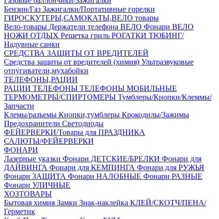
Газовые баллончики/Зажигалки
Бензин/Газ
Зажигалки/Портативные горелки
ГИРОСКУТЕРЫ,САМОКАТЫ,ВЕЛО товары
Вело-товары
Держатели телефона ВЕЛО
Фонари ВЕЛО
НОЖИ
ОТДЫХ
Решетка гриль
РОГАТКИ
ТЮБИНГ/
Надувные санки
СРЕДСТВА ЗАЩИТЫ ОТ ВРЕДИТЕЛЕЙ
Средства защиты от вредителей (химия)
Ультразвуковые
отпугиватели,мухабойки
ТЕЛЕФОНЫ,РАЦИИ
РАЦИИ
ТЕЛЕФОНЫ
ТЕЛЕФОНЫ МОБИЛЬНЫЕ
ТЕРМОМЕТРЫ/СПИРТОМЕРЫ
Тумблеры/Кнопки/Клеммы/
Запчасти
Клемы/разъемы
Кнопки,тумблеры
Крокодилы/Зажимы
Предохранители
Светодиоды
ФЕЙЕРВЕРКИ/Товары для ПРАЗДНИКА
САЛЮТЫ/ФЕЙЕРВЕРКИ
ФОНАРИ
Лазерные указки
Фонари ДЕТСКИЕ/БРЕЛКИ
Фонари для
ДАЙВИНГА
Фонари для КЕМПИНГА
Фонари для РУЖЬЯ
Фонари ЗАЩИТА
Фонари НАЛОБНЫЕ
Фонари РАЗНЫЕ
Фонари УЛИЧНЫЕ
ХОЗТОВАРЫ
Бытовая химия
Замки
Знак-наклейка
КЛЕЙ/СКОТЧ/ПЕНА/
Герметик