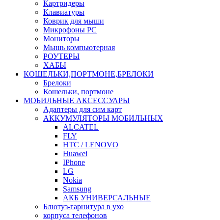
Картридеры
Клавиатуры
Коврик для мыши
Микрофоны PC
Мониторы
Мышь компьютерная
РОУТЕРЫ
ХАБЫ
КОШЕЛЬКИ,ПОРТМОНЕ,БРЕЛОКИ
Брелоки
Кошельки, портмоне
МОБИЛЬНЫЕ АКСЕССУАРЫ
Адаптеры для сим карт
АККУМУЛЯТОРЫ МОБИЛЬНЫХ
ALCATEL
FLY
HTC / LENOVO
Huawei
IPhone
LG
Nokia
Samsung
АКБ УНИВЕРСАЛЬНЫЕ
Блютуз-гарнитура в ухо
корпуса телефонов