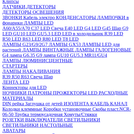
Клипсы
ДАТЧИКИ,ДЕТЕКТОРЫ
ДЕТЕКТОРЫ ОСВЕЩЕНИЯ
ЗВОНКИ
Кабель электро
КОНДЕНСАТОРЫ
ЛАМПОЧКИ в
фонарики
ЛАМПЫ LED
A60/A55/A70
C37 LED Свеча
E40 LED
G4 LED
G45 Шар
G9
LED
GU10 LED
GU5.3 LED
LED в холодильник
R39 LED
R50 LED
R63 LED
R80 LED
T8 LED
ЛАМПЫ G23/G9/2G7
ЛАМПЫ GX53
ЛАМПЫ LED для
растений
ЛАМПЫ ВИНТАЖНЫЕ
ЛАМПЫ ГАЛОГЕНОВЫЕ
G4 лампа
G6.35
G9 лампа
GU10
GU5.3
MR11/GU4
ЛАМПЫ ЛЮМИНИСЦЕНТНЫЕ
СТАРТЕРЫ
ЛАМПЫ НАКАЛИВАНИЯ
R39
R50
R63
Свеча
Шар
ЛЕНТА LED
Коннекторы для LED
НОЧНИКИ
ПАТРОНЫ
ПРОЖЕКТОРЫ LED
РАСХОДНЫЕ
МАТЕРИАЛЫ
DIN рейка
Заглушка от детей
ИЗОЛЕНТА
КАБЕЛЬ КАНАЛ
Колодки клеммные
Коробки установочные
Скобы пласт.NCR-
06-50
Трубка термоусадочная
Хомуты/Стяжки
РОЗЕТКИ ВЫКЛЮЧАТЕЛИ
СВЕТИЛЬНИКИ
СВЕТИЛЬНИКИ НАСТОЛЬНЫЕ
АВАТАРЫ