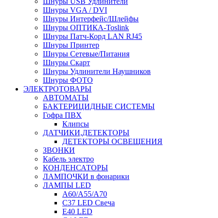
Шнуры USB Удлинители
Шнуры VGA / DVI
Шнуры Интерфейс/Шлейфы
Шнуры ОПТИКА-Toslink
Шнуры Патч-Корд LAN RJ45
Шнуры Принтер
Шнуры Сетевые/Питания
Шнуры Скарт
Шнуры Удлинители Наушников
Шнуры ФОТО
ЭЛЕКТРОТОВАРЫ
АВТОМАТЫ
БАКТЕРИЦИДНЫЕ СИСТЕМЫ
Гофра ПВХ
Клипсы
ДАТЧИКИ,ДЕТЕКТОРЫ
ДЕТЕКТОРЫ ОСВЕЩЕНИЯ
ЗВОНКИ
Кабель электро
КОНДЕНСАТОРЫ
ЛАМПОЧКИ в фонарики
ЛАМПЫ LED
A60/A55/A70
C37 LED Свеча
E40 LED