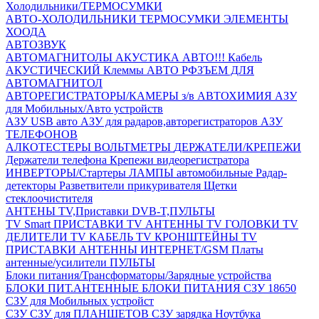
Холодильники/ТЕРМОСУМКИ
АВТО-ХОЛОДИЛЬНИКИ
ТЕРМОСУМКИ
ЭЛЕМЕНТЫ
ХООДА
АВТОЗВУК
АВТОМАГНИТОЛЫ
АКУСТИКА АВТО!!!
Кабель
АКУСТИЧЕСКИЙ
Клеммы АВТО
РФЗЪЕМ ДЛЯ
АВТОМАГНИТОЛ
АВТОРЕГИСТРАТОРЫ/КАМЕРЫ з/в
АВТОХИМИЯ
АЗУ
для Мобильных/Авто устройств
АЗУ USB авто
АЗУ для радаров,авторегистраторов
АЗУ
ТЕЛЕФОНОВ
АЛКОТЕСТЕРЫ
ВОЛЬТМЕТРЫ
ДЕРЖАТЕЛИ/КРЕПЕЖИ
Держатели телефона
Крепежи видеорегистратора
ИНВЕРТОРЫ/Стартеры
ЛАМПЫ автомобильные
Радар-
детекторы
Разветвители прикуривателя
Щетки
стеклоочистителя
АНТЕНЫ ТV,Приставки DVB-T,ПУЛЬТЫ
TV Smart ПРИСТАВКИ
TV АНТЕННЫ
TV ГОЛОВКИ
TV
ДЕЛИТЕЛИ
TV КАБЕЛЬ
TV КРОНШТЕЙНЫ
TV
ПРИСТАВКИ
АНТЕННЫ ИНТЕРНЕТ/GSM
Платы
антенные/усилители
ПУЛЬТЫ
Блоки питания/Трансформаторы/Зарядные устройства
БЛОКИ ПИТ.АНТЕННЫЕ
БЛОКИ ПИТАНИЯ
СЗУ 18650
СЗУ для Мобильных устройст
СЗУ
СЗУ для ПЛАНШЕТОВ
СЗУ зарядка Ноутбука