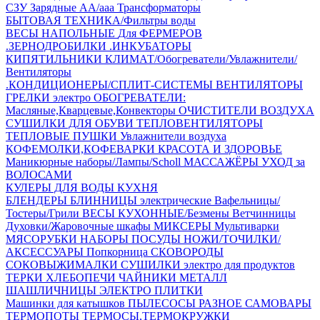
СЗУ Зарядные АА/ааа
Трансформаторы
БЫТОВАЯ ТЕХНИКА/Фильтры воды
ВЕСЫ НАПОЛЬНЫЕ
Для ФЕРМЕРОВ
.ЗЕРНОДРОБИЛКИ
.ИНКУБАТОРЫ
КИПЯТИЛЬНИКИ
КЛИМАТ/Обогреватели/Увлажнители/
Вентиляторы
.КОНДИЦИОНЕРЫ/СПЛИТ-СИСТЕМЫ
ВЕНТИЛЯТОРЫ
ГРЕЛКИ электро
ОБОГРЕВАТЕЛИ:
Масляные,Кварцевые,Конвекторы
ОЧИСТИТЕЛИ ВОЗДУХА
СУШИЛКИ ДЛЯ ОБУВИ
ТЕПЛОВЕНТИЛЯТОРЫ
ТЕПЛОВЫЕ ПУШКИ
Увлажнители воздуха
КОФЕМОЛКИ,КОФЕВАРКИ
КРАСОТА И ЗДОРОВЬЕ
Маникюрные наборы/Лампы/Scholl
МАССАЖЁРЫ
УХОД за
ВОЛОСАМИ
КУЛЕРЫ ДЛЯ ВОДЫ
КУХНЯ
БЛЕНДЕРЫ
БЛИННИЦЫ электрические
Вафельницы/
Тостеры/Грили
ВЕСЫ КУХОННЫЕ/Безмены
Ветчинницы
Духовки/Жаровочные шкафы
МИКСЕРЫ
Мультиварки
МЯСОРУБКИ
НАБОРЫ ПОСУДЫ
НОЖИ/ТОЧИЛКИ/
АКСЕССУАРЫ
Попкорница
СКОВОРОДЫ
СОКОВЫЖИМАЛКИ
СУШИЛКИ электро для продуктов
ТЕРКИ
ХЛЕБОПЕЧИ
ЧАЙНИКИ МЕТАЛЛ
ШАШЛИЧНИЦЫ
ЭЛЕКТРО ПЛИТКИ
Машинки для катышков
ПЫЛЕСОСЫ
РАЗНОЕ
САМОВАРЫ
ТЕРМОПОТЫ
ТЕРМОСЫ,ТЕРМОКРУЖКИ