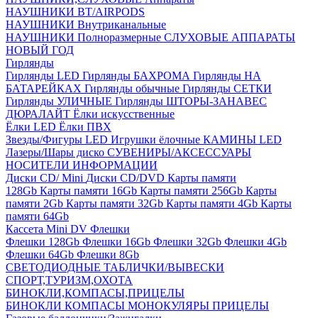
НАУШНИКИ BT/AIRPODS
НАУШНИКИ Внутриканальные
НАУШНИКИ Полноразмерные
СЛУХОВЫЕ АППАРАТЫ
НОВЫЙ ГОД
Гирлянды
Гирлянды LED
Гирлянды БАХРОМА
Гирлянды НА
БАТАРЕЙКАХ
Гирлянды обычные
Гирлянды СЕТКИ
Гирлянды УЛИЧНЫЕ
Гирлянды ШТОРЫ-ЗАНАВЕС
ДЮРАЛАЙТ
Ёлки искусственные
Ёлки LED
Ёлки ПВХ
Звезды/Фигуры LED
Игрушки ёлочные
КАМИНЫ LED
Лазеры/Шары диско
СУВЕНИРЫ/АКСЕССУАРЫ
НОСИТЕЛИ ИНФОРМАЦИИ
Диски CD/ Mini
Диски CD/DVD
Карты памяти
128Gb
Карты памяти 16Gb
Карты памяти 256Gb
Карты
памяти 2Gb
Карты памяти 32Gb
Карты памяти 4Gb
Карты
памяти 64Gb
Кассета Mini DV
Флешки
Флешки 128Gb
Флешки 16Gb
Флешки 32Gb
Флешки 4Gb
Флешки 64Gb
Флешки 8Gb
СВЕТОДИОДНЫЕ ТАБЛИЧКИ/ВЫВЕСКИ
СПОРТ,ТУРИЗМ,ОХОТА
БИНОКЛИ,КОМПАСЫ,ПРИЦЕЛЫ
БИНОКЛИ
КОМПАСЫ
МОНОКУЛЯРЫ
ПРИЦЕЛЫ