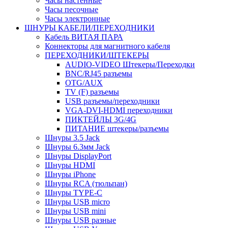
Часы настенные
Часы песочные
Часы электронные
ШНУРЫ КАБЕЛИ/ПЕРЕХОДНИКИ
Кабель ВИТАЯ ПАРА
Коннекторы для магнитного кабеля
ПЕРЕХОДНИКИ/ШТЕКЕРЫ
AUDIO-VIDEO Штекеры/Переходки
BNC/RJ45 разъемы
OTG/AUX
TV (F) разъемы
USB разъемы/переходники
VGA-DVI-HDMI переходники
ПИКТЕЙЛЫ 3G/4G
ПИТАНИЕ штекеры/разъемы
Шнуры 3.5 Jack
Шнуры 6.3мм Jack
Шнуры DisplayPort
Шнуры HDMI
Шнуры iPhone
Шнуры RCA (тюльпан)
Шнуры TYPE-C
Шнуры USB micro
Шнуры USB mini
Шнуры USB разные