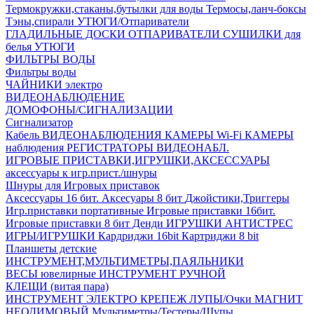
Термокружки,стаканы,бутылки для воды
Термосы,ланч-боксы
Тэны,спирали
УТЮГИ/Отпариватели
ГЛАДИЛЬНЫЕ ДОСКИ
ОТПАРИВАТЕЛИ
СУШИЛКИ для
белья
УТЮГИ
ФИЛЬТРЫ ВОДЫ
Фильтры воды
ЧАЙНИКИ электро
ВИДЕОНАБЛЮДЕНИЕ
ДОМОФОНЫ/СИГНАЛИЗАЦИИ
Сигнализатор
Кабель ВИДЕОНАБЛЮДЕНИЯ
КАМЕРЫ Wi-Fi
КАМЕРЫ
наблюдения
РЕГИСТРАТОРЫ ВИДЕОНАБЛ.
ИГРОВЫЕ ПРИСТАВКИ,ИГРУШКИ,АКСЕССУАРЫ
аксесcуары к игр.прист./шнуры
Шнуры для Игровых приставок
Аксессуары 16 бит.
Аксесуары 8 бит
Джойстики,Триггеры
Игр.приставки портативные
Игровые приставки 16бит.
Игровые приставки 8 бит Денди
ИГРУШКИ АНТИСТРЕС
ИГРЫ/ИГРУШКИ
Кардриджи 16bit
Картриджи 8 bit
Планшеты детские
ИНСТРУМЕНТ,МУЛЬТИМЕТРЫ,ПАЯЛЬНИКИ
ВЕСЫ ювелирные
ИНСТРУМЕНТ РУЧНОЙ
КЛЕЩИ (витая пара)
ИНСТРУМЕНТ ЭЛЕКТРО
КРЕПЕЖ
ЛУПЫ/Очки
МАГНИТ
НЕОДИМОВЫЙ
Мультиметры/Тестеры/Щупы