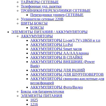
ТАЙМЕРЫ СЕТЕВЫЕ
Телефонные удл. разетки
ТРОЙНИКИ/ПЕРЕХОДНИКИ СЕТЕВЫЕ
Переходники универ,СЕТЕВЫЕ
Удлинители сетевые 220В
ЩИТЫ,БОКСЫ
БОКСЫ
ЭЛЕМЕНТЫ ПИТАНИЯ / АККУМУЛЯТОРЫ
АККУМУЛЯТОРЫ
АККУМУЛЯТОРЫ Li-on(3,7V),18650 и т.п
АККУМУЛЯТОРЫ Li-Pol
АККУМУЛЯТОРЫ Smart часов
АККУМУЛЯТОРЫ АА/ААА/крона
АККУМУЛЯТОРЫ В СПАЙКЕ
АККУМУЛЯТОРЫ ВНЕШНИЕ (Power
Bank)
АККУМУЛЯТОРЫ ДЛЯ РАЦИЙ
АККУМУЛЯТОРЫ ДЛЯ ШУРУПОВЕРТОВ
АККУМУЛЯТОРЫ свинцово-кислотные-для
весов/фонарей
АККУМУЛЯТОРЫ Фото/Видео
Боксы для батареек/отсеки
ЭЛЕМЕНТЫ ПИТАНИЯ
1025
1216