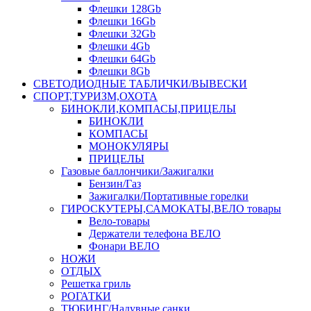
Флешки 128Gb
Флешки 16Gb
Флешки 32Gb
Флешки 4Gb
Флешки 64Gb
Флешки 8Gb
СВЕТОДИОДНЫЕ ТАБЛИЧКИ/ВЫВЕСКИ
СПОРТ,ТУРИЗМ,ОХОТА
БИНОКЛИ,КОМПАСЫ,ПРИЦЕЛЫ
БИНОКЛИ
КОМПАСЫ
МОНОКУЛЯРЫ
ПРИЦЕЛЫ
Газовые баллончики/Зажигалки
Бензин/Газ
Зажигалки/Портативные горелки
ГИРОСКУТЕРЫ,САМОКАТЫ,ВЕЛО товары
Вело-товары
Держатели телефона ВЕЛО
Фонари ВЕЛО
НОЖИ
ОТДЫХ
Решетка гриль
РОГАТКИ
ТЮБИНГ/Надувные санки