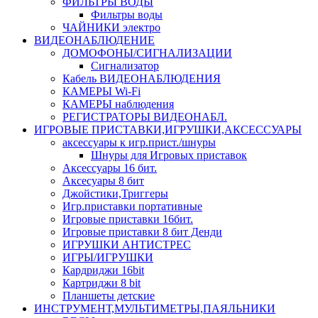
ФИЛЬТРЫ ВОДЫ
Фильтры воды
ЧАЙНИКИ электро
ВИДЕОНАБЛЮДЕНИЕ
ДОМОФОНЫ/СИГНАЛИЗАЦИИ
Сигнализатор
Кабель ВИДЕОНАБЛЮДЕНИЯ
КАМЕРЫ Wi-Fi
КАМЕРЫ наблюдения
РЕГИСТРАТОРЫ ВИДЕОНАБЛ.
ИГРОВЫЕ ПРИСТАВКИ,ИГРУШКИ,АКСЕССУАРЫ
аксесcуары к игр.прист./шнуры
Шнуры для Игровых приставок
Аксессуары 16 бит.
Аксесуары 8 бит
Джойстики,Триггеры
Игр.приставки портативные
Игровые приставки 16бит.
Игровые приставки 8 бит Денди
ИГРУШКИ АНТИСТРЕС
ИГРЫ/ИГРУШКИ
Кардриджи 16bit
Картриджи 8 bit
Планшеты детские
ИНСТРУМЕНТ,МУЛЬТИМЕТРЫ,ПАЯЛЬНИКИ