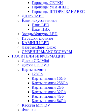
Гирлянды СЕТКИ
Гирлянды УЛИЧНЫЕ
Гирлянды ШТОРЫ-ЗАНАВЕС
ДЮРАЛАЙТ
Ёлки искусственные
Ёлки LED
Ёлки ПВХ
Звезды/Фигуры LED
Игрушки ёлочные
КАМИНЫ LED
Лазеры/Шары диско
СУВЕНИРЫ/АКСЕССУАРЫ
НОСИТЕЛИ ИНФОРМАЦИИ
Диски CD/ Mini
Диски CD/DVD
Карты памяти
128Gb
Карты памяти 16Gb
Карты памяти 256Gb
Карты памяти 2Gb
Карты памяти 32Gb
Карты памяти 4Gb
Карты памяти 64Gb
Кассета Mini DV
Флешки