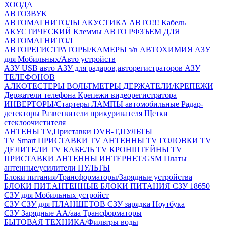
ХООДА
АВТОЗВУК
АВТОМАГНИТОЛЫ
АКУСТИКА АВТО!!!
Кабель
АКУСТИЧЕСКИЙ
Клеммы АВТО
РФЗЪЕМ ДЛЯ
АВТОМАГНИТОЛ
АВТОРЕГИСТРАТОРЫ/КАМЕРЫ з/в
АВТОХИМИЯ
АЗУ
для Мобильных/Авто устройств
АЗУ USB авто
АЗУ для радаров,авторегистраторов
АЗУ
ТЕЛЕФОНОВ
АЛКОТЕСТЕРЫ
ВОЛЬТМЕТРЫ
ДЕРЖАТЕЛИ/КРЕПЕЖИ
Держатели телефона
Крепежи видеорегистратора
ИНВЕРТОРЫ/Стартеры
ЛАМПЫ автомобильные
Радар-
детекторы
Разветвители прикуривателя
Щетки
стеклоочистителя
АНТЕНЫ ТV,Приставки DVB-T,ПУЛЬТЫ
TV Smart ПРИСТАВКИ
TV АНТЕННЫ
TV ГОЛОВКИ
TV
ДЕЛИТЕЛИ
TV КАБЕЛЬ
TV КРОНШТЕЙНЫ
TV
ПРИСТАВКИ
АНТЕННЫ ИНТЕРНЕТ/GSM
Платы
антенные/усилители
ПУЛЬТЫ
Блоки питания/Трансформаторы/Зарядные устройства
БЛОКИ ПИТ.АНТЕННЫЕ
БЛОКИ ПИТАНИЯ
СЗУ 18650
СЗУ для Мобильных устройст
СЗУ
СЗУ для ПЛАНШЕТОВ
СЗУ зарядка Ноутбука
СЗУ Зарядные АА/ааа
Трансформаторы
БЫТОВАЯ ТЕХНИКА/Фильтры воды