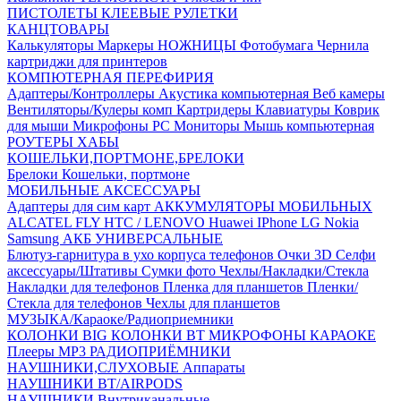
ПИСТОЛЕТЫ КЛЕЕВЫЕ
РУЛЕТКИ
КАНЦТОВАРЫ
Калькуляторы
Маркеры
НОЖНИЦЫ
Фотобумага
Чернила
картриджи для принтеров
КОМПЮТЕРНАЯ ПЕРЕФИРИЯ
Адаптеры/Контроллеры
Акустика компьютерная
Веб камеры
Вентиляторы/Кулеры комп
Картридеры
Клавиатуры
Коврик
для мыши
Микрофоны PC
Мониторы
Мышь компьютерная
РОУТЕРЫ
ХАБЫ
КОШЕЛЬКИ,ПОРТМОНЕ,БРЕЛОКИ
Брелоки
Кошельки, портмоне
МОБИЛЬНЫЕ АКСЕССУАРЫ
Адаптеры для сим карт
АККУМУЛЯТОРЫ МОБИЛЬНЫХ
ALCATEL
FLY
HTC / LENOVO
Huawei
IPhone
LG
Nokia
Samsung
АКБ УНИВЕРСАЛЬНЫЕ
Блютуз-гарнитура в ухо
корпуса телефонов
Очки 3D
Селфи
аксессуары/Штативы
Сумки фото
Чехлы/Накладки/Стекла
Накладки для телефонов
Пленка для планшетов
Пленки/
Стекла для телефонов
Чехлы для планшетов
МУЗЫКА/Караоке/Радиоприемники
КОЛОНКИ BIG
КОЛОНКИ BT
МИКРОФОНЫ КАРАОКЕ
Плееры MP3
РАДИОПРИЁМНИКИ
НАУШНИКИ,СЛУХОВЫЕ Аппараты
НАУШНИКИ BT/AIRPODS
НАУШНИКИ Внутриканальные