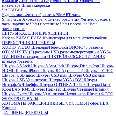
влажные,Антисептики
Стремянки/Стойки
Уборочный
инвентарь
Шпагат,веревки
ЧАСЫ ВСЕ
Будильники
Фитнес-браслеты/SMART часы
Smart часы
Аксессуары к фитнес-браслетам
Фитнес-браслеты
часы наручные
Часы настенные
Часы песочные
Часы
электронные
ШНУРЫ КАБЕЛИ/ПЕРЕХОДНИКИ
Кабель ВИТАЯ ПАРА
Коннекторы для магнитного кабеля
ПЕРЕХОДНИКИ/ШТЕКЕРЫ
AUDIO-VIDEO Штекеры/Переходки
BNC/RJ45 разъемы
OTG/AUX
TV (F) разъемы
USB разъемы/переходники
VGA-
DVI-HDMI переходники
ПИКТЕЙЛЫ 3G/4G
ПИТАНИЕ
штекеры/разъемы
Шнуры 3.5 Jack
Шнуры 6.3мм Jack
Шнуры DisplayPort
Шнуры
HDMI
Шнуры iPhone
Шнуры RCA (тюльпан)
Шнуры TYPE-C
Шнуры USB micro
Шнуры USB mini
Шнуры USB разные
Шнуры USB Удлинители
Шнуры VGA / DVI
Шнуры
Интерфейс/Шлейфы
Шнуры ОПТИКА-Toslink
Шнуры Патч-
Корд LAN RJ45
Шнуры Принтер
Шнуры Сетевые/Питания
Шнуры Скарт
Шнуры Удлинители Наушников
Шнуры ФОТО
ЭЛЕКТРОТОВАРЫ
АВТОМАТЫ
БАКТЕРИЦИДНЫЕ СИСТЕМЫ
Гофра ПВХ
Клипсы
ДАТЧИКИ,ДЕТЕКТОРЫ