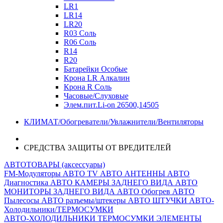
LR1
LR14
LR20
R03 Соль
R06 Соль
R14
R20
Батарейки Особые
Крона LR Алкалин
Крона R Соль
Часовые/Слуховые
Элем.пит.Li-on 26500,14505
КЛИМАТ/Обогреватели/Увлажнители/Вентиляторы
СРЕДСТВА ЗАЩИТЫ ОТ ВРЕДИТЕЛЕЙ
АВТОТОВАРЫ (аксессуары)
FM-Модуляторы
АВТО TV
АВТО АНТЕННЫ
АВТО
Диагностика
АВТО КАМЕРЫ ЗАДНЕГО ВИДА
АВТО
МОНИТОРЫ ЗАДНЕГО ВИДА
АВТО Обогрев
АВТО
Пылесосы
АВТО разъемы/штекеры
АВТО ШТУЧКИ
АВТО-
Холодильники/ТЕРМОСУМКИ
АВТО-ХОЛОДИЛЬНИКИ
ТЕРМОСУМКИ
ЭЛЕМЕНТЫ