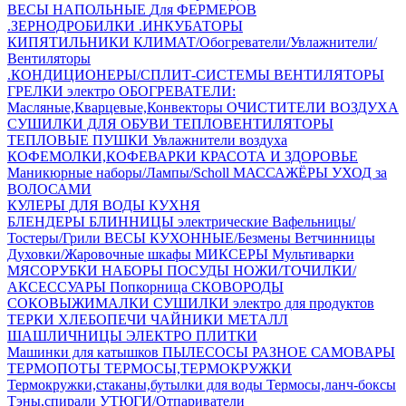
ВЕСЫ НАПОЛЬНЫЕ
Для ФЕРМЕРОВ
.ЗЕРНОДРОБИЛКИ
.ИНКУБАТОРЫ
КИПЯТИЛЬНИКИ
КЛИМАТ/Обогреватели/Увлажнители/
Вентиляторы
.КОНДИЦИОНЕРЫ/СПЛИТ-СИСТЕМЫ
ВЕНТИЛЯТОРЫ
ГРЕЛКИ электро
ОБОГРЕВАТЕЛИ:
Масляные,Кварцевые,Конвекторы
ОЧИСТИТЕЛИ ВОЗДУХА
СУШИЛКИ ДЛЯ ОБУВИ
ТЕПЛОВЕНТИЛЯТОРЫ
ТЕПЛОВЫЕ ПУШКИ
Увлажнители воздуха
КОФЕМОЛКИ,КОФЕВАРКИ
КРАСОТА И ЗДОРОВЬЕ
Маникюрные наборы/Лампы/Scholl
МАССАЖЁРЫ
УХОД за
ВОЛОСАМИ
КУЛЕРЫ ДЛЯ ВОДЫ
КУХНЯ
БЛЕНДЕРЫ
БЛИННИЦЫ электрические
Вафельницы/
Тостеры/Грили
ВЕСЫ КУХОННЫЕ/Безмены
Ветчинницы
Духовки/Жаровочные шкафы
МИКСЕРЫ
Мультиварки
МЯСОРУБКИ
НАБОРЫ ПОСУДЫ
НОЖИ/ТОЧИЛКИ/
АКСЕССУАРЫ
Попкорница
СКОВОРОДЫ
СОКОВЫЖИМАЛКИ
СУШИЛКИ электро для продуктов
ТЕРКИ
ХЛЕБОПЕЧИ
ЧАЙНИКИ МЕТАЛЛ
ШАШЛИЧНИЦЫ
ЭЛЕКТРО ПЛИТКИ
Машинки для катышков
ПЫЛЕСОСЫ
РАЗНОЕ
САМОВАРЫ
ТЕРМОПОТЫ
ТЕРМОСЫ,ТЕРМОКРУЖКИ
Термокружки,стаканы,бутылки для воды
Термосы,ланч-боксы
Тэны,спирали
УТЮГИ/Отпариватели