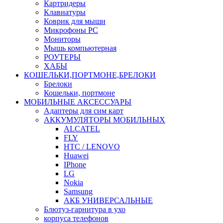
Картридеры
Клавиатуры
Коврик для мыши
Микрофоны PC
Мониторы
Мышь компьютерная
РОУТЕРЫ
ХАБЫ
КОШЕЛЬКИ,ПОРТМОНЕ,БРЕЛОКИ
Брелоки
Кошельки, портмоне
МОБИЛЬНЫЕ АКСЕССУАРЫ
Адаптеры для сим карт
АККУМУЛЯТОРЫ МОБИЛЬНЫХ
ALCATEL
FLY
HTC / LENOVO
Huawei
IPhone
LG
Nokia
Samsung
АКБ УНИВЕРСАЛЬНЫЕ
Блютуз-гарнитура в ухо
корпуса телефонов