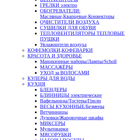
ГРЕЛКИ электро
ОБОГРЕВАТЕЛИ:
Масляные,Кварцевые,Конвекторы
ОЧИСТИТЕЛИ ВОЗДУХА
СУШИЛКИ ДЛЯ ОБУВИ
ТЕПЛОВЕНТИЛЯТОРЫ ТЕПЛОВЫЕ
ПУШКИ
Увлажнители воздуха
КОФЕМОЛКИ,КОФЕВАРКИ
КРАСОТА И ЗДОРОВЬЕ
Маникюрные наборы/Лампы/Scholl
МАССАЖЁРЫ
УХОД за ВОЛОСАМИ
КУЛЕРЫ ДЛЯ ВОДЫ
КУХНЯ
БЛЕНДЕРЫ
БЛИННИЦЫ электрические
Вафельницы/Тостеры/Грили
ВЕСЫ КУХОННЫЕ/Безмены
Ветчинницы
Духовки/Жаровочные шкафы
МИКСЕРЫ
Мультиварки
МЯСОРУБКИ