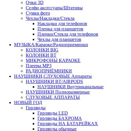
Очки 3D
Селфи аксессуары/Штативы
Сумки фото
Чехлы/Накладки/Стекла
Накладки для телефонов
Пленка для планшетов
Пленки/Стекла для телефонов
Чехлы для планшетов
МУЗЫКА/Караоке/Радиоприемники
КОЛОНКИ BIG
КОЛОНКИ BT
МИКРОФОНЫ КАРАОКЕ
Плееры MP3
РАДИОПРИЁМНИКИ
НАУШНИКИ,СЛУХОВЫЕ Аппараты
НАУШНИКИ BT/AIRPODS
НАУШНИКИ Внутриканальные
НАУШНИКИ Полноразмерные
СЛУХОВЫЕ АППАРАТЫ
НОВЫЙ ГОД
Гирлянды
Гирлянды LED
Гирлянды БАХРОМА
Гирлянды НА БАТАРЕЙКАХ
Гирлянды обычные