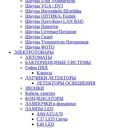
Шнуры USB Удлинители
Шнуры VGA / DVI
Шнуры Интерфейс/Шлейфы
Шнуры ОПТИКА-Toslink
Шнуры Патч-Корд LAN RJ45
Шнуры Принтер
Шнуры Сетевые/Питания
Шнуры Скарт
Шнуры Удлинители Наушников
Шнуры ФОТО
ЭЛЕКТРОТОВАРЫ
АВТОМАТЫ
БАКТЕРИЦИДНЫЕ СИСТЕМЫ
Гофра ПВХ
Клипсы
ДАТЧИКИ,ДЕТЕКТОРЫ
ДЕТЕКТОРЫ ОСВЕЩЕНИЯ
ЗВОНКИ
Кабель электро
КОНДЕНСАТОРЫ
ЛАМПОЧКИ в фонарики
ЛАМПЫ LED
A60/A55/A70
C37 LED Свеча
E40 LED