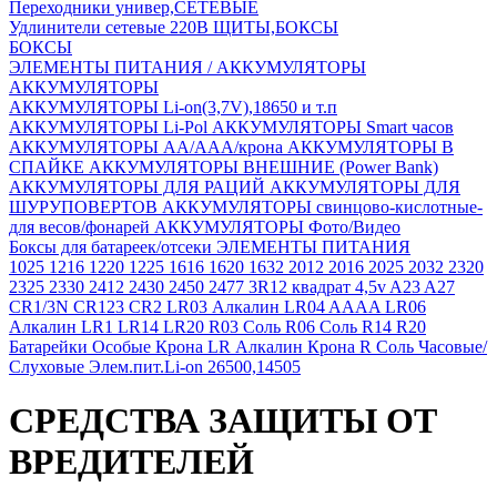
Переходники универ,СЕТЕВЫЕ
Удлинители сетевые 220В
ЩИТЫ,БОКСЫ
БОКСЫ
ЭЛЕМЕНТЫ ПИТАНИЯ / АККУМУЛЯТОРЫ
АККУМУЛЯТОРЫ
АККУМУЛЯТОРЫ Li-on(3,7V),18650 и т.п
АККУМУЛЯТОРЫ Li-Pol
АККУМУЛЯТОРЫ Smart часов
АККУМУЛЯТОРЫ АА/ААА/крона
АККУМУЛЯТОРЫ В
СПАЙКЕ
АККУМУЛЯТОРЫ ВНЕШНИЕ (Power Bank)
АККУМУЛЯТОРЫ ДЛЯ РАЦИЙ
АККУМУЛЯТОРЫ ДЛЯ
ШУРУПОВЕРТОВ
АККУМУЛЯТОРЫ свинцово-кислотные-
для весов/фонарей
АККУМУЛЯТОРЫ Фото/Видео
Боксы для батареек/отсеки
ЭЛЕМЕНТЫ ПИТАНИЯ
1025
1216
1220
1225
1616
1620
1632
2012
2016
2025
2032
2320
2325
2330
2412
2430
2450
2477
3R12 квадрат 4,5v
A23
A27
CR1/3N
CR123
CR2
LR03 Алкалин
LR04 AAAA
LR06
Алкалин
LR1
LR14
LR20
R03 Соль
R06 Соль
R14
R20
Батарейки Особые
Крона LR Алкалин
Крона R Соль
Часовые/
Слуховые
Элем.пит.Li-on 26500,14505
СРЕДСТВА ЗАЩИТЫ ОТ
ВРЕДИТЕЛЕЙ