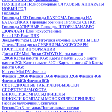
НАУШНИКИ Полноразмерные
СЛУХОВЫЕ АППАРАТЫ
НОВЫЙ ГОД
Гирлянды
Гирлянды LED
Гирлянды БАХРОМА
Гирлянды НА
БАТАРЕЙКАХ
Гирлянды обычные
Гирлянды СЕТКИ
Гирлянды УЛИЧНЫЕ
Гирлянды ШТОРЫ-ЗАНАВЕС
ДЮРАЛАЙТ
Ёлки искусственные
Ёлки LED
Ёлки ПВХ
Звезды/Фигуры LED
Игрушки ёлочные
КАМИНЫ LED
Лазеры/Шары диско
СУВЕНИРЫ/АКСЕССУАРЫ
НОСИТЕЛИ ИНФОРМАЦИИ
Диски CD/ Mini
Диски CD/DVD
Карты памяти
128Gb
Карты памяти 16Gb
Карты памяти 256Gb
Карты
памяти 2Gb
Карты памяти 32Gb
Карты памяти 4Gb
Карты
памяти 64Gb
Кассета Mini DV
Флешки
Флешки 128Gb
Флешки 16Gb
Флешки 32Gb
Флешки 4Gb
Флешки 64Gb
Флешки 8Gb
СВЕТОДИОДНЫЕ ТАБЛИЧКИ/ВЫВЕСКИ
СПОРТ,ТУРИЗМ,ОХОТА
БИНОКЛИ,КОМПАСЫ,ПРИЦЕЛЫ
БИНОКЛИ
КОМПАСЫ
МОНОКУЛЯРЫ
ПРИЦЕЛЫ
Газовые баллончики/Зажигалки
Бензин/Газ
Зажигалки/Портативные горелки