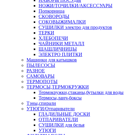
НАБОРЫ ПОСУДЫ
НОЖИ/ТОЧИЛКИ/АКСЕССУАРЫ
Попкорница
СКОВОРОДЫ
СОКОВЫЖИМАЛКИ
СУШИЛКИ электро для продуктов
ТЕРКИ
ХЛЕБОПЕЧИ
ЧАЙНИКИ МЕТАЛЛ
ШАШЛИЧНИЦЫ
ЭЛЕКТРО ПЛИТКИ
Машинки для катышков
ПЫЛЕСОСЫ
РАЗНОЕ
САМОВАРЫ
ТЕРМОПОТЫ
ТЕРМОСЫ,ТЕРМОКРУЖКИ
Термокружки,стаканы,бутылки для воды
Термосы,ланч-боксы
Тэны,спирали
УТЮГИ/Отпариватели
ГЛАДИЛЬНЫЕ ДОСКИ
ОТПАРИВАТЕЛИ
СУШИЛКИ для белья
УТЮГИ