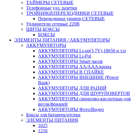
ТАЙМЕРЫ СЕТЕВЫЕ
Телефонные удл. разетки
ТРОЙНИКИ/ПЕРЕХОДНИКИ СЕТЕВЫЕ
Переходники универ,СЕТЕВЫЕ
Удлинители сетевые 220В
ЩИТЫ,БОКСЫ
БОКСЫ
ЭЛЕМЕНТЫ ПИТАНИЯ / АККУМУЛЯТОРЫ
АККУМУЛЯТОРЫ
АККУМУЛЯТОРЫ Li-on(3,7V),18650 и т.п
АККУМУЛЯТОРЫ Li-Pol
АККУМУЛЯТОРЫ Smart часов
АККУМУЛЯТОРЫ АА/ААА/крона
АККУМУЛЯТОРЫ В СПАЙКЕ
АККУМУЛЯТОРЫ ВНЕШНИЕ (Power
Bank)
АККУМУЛЯТОРЫ ДЛЯ РАЦИЙ
АККУМУЛЯТОРЫ ДЛЯ ШУРУПОВЕРТОВ
АККУМУЛЯТОРЫ свинцово-кислотные-для
весов/фонарей
АККУМУЛЯТОРЫ Фото/Видео
Боксы для батареек/отсеки
ЭЛЕМЕНТЫ ПИТАНИЯ
1025
1216