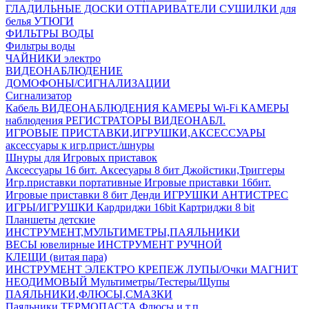
ГЛАДИЛЬНЫЕ ДОСКИ
ОТПАРИВАТЕЛИ
СУШИЛКИ для
белья
УТЮГИ
ФИЛЬТРЫ ВОДЫ
Фильтры воды
ЧАЙНИКИ электро
ВИДЕОНАБЛЮДЕНИЕ
ДОМОФОНЫ/СИГНАЛИЗАЦИИ
Сигнализатор
Кабель ВИДЕОНАБЛЮДЕНИЯ
КАМЕРЫ Wi-Fi
КАМЕРЫ
наблюдения
РЕГИСТРАТОРЫ ВИДЕОНАБЛ.
ИГРОВЫЕ ПРИСТАВКИ,ИГРУШКИ,АКСЕССУАРЫ
аксесcуары к игр.прист./шнуры
Шнуры для Игровых приставок
Аксессуары 16 бит.
Аксесуары 8 бит
Джойстики,Триггеры
Игр.приставки портативные
Игровые приставки 16бит.
Игровые приставки 8 бит Денди
ИГРУШКИ АНТИСТРЕС
ИГРЫ/ИГРУШКИ
Кардриджи 16bit
Картриджи 8 bit
Планшеты детские
ИНСТРУМЕНТ,МУЛЬТИМЕТРЫ,ПАЯЛЬНИКИ
ВЕСЫ ювелирные
ИНСТРУМЕНТ РУЧНОЙ
КЛЕЩИ (витая пара)
ИНСТРУМЕНТ ЭЛЕКТРО
КРЕПЕЖ
ЛУПЫ/Очки
МАГНИТ
НЕОДИМОВЫЙ
Мультиметры/Тестеры/Щупы
ПАЯЛЬНИКИ,ФЛЮСЫ,СМАЗКИ
Паяльники
ТЕРМОПАСТА
Флюсы и т.п.