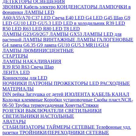
ДЕТЕКТОРЫ ОСВЕЩЕНИЯ
ЗВОНКИ
Кабель электро
КОНДЕНСАТОРЫ
ЛАМПОЧКИ в
фонарики
ЛАМПЫ LED
A60/A55/A70
C37 LED Свеча
E40 LED
G4 LED
G45 Шар
G9
LED
GU10 LED
GU5.3 LED
LED в холодильник
R39 LED
R50 LED
R63 LED
R80 LED
T8 LED
ЛАМПЫ G23/G9/2G7
ЛАМПЫ GX53
ЛАМПЫ LED для
растений
ЛАМПЫ ВИНТАЖНЫЕ
ЛАМПЫ ГАЛОГЕНОВЫЕ
G4 лампа
G6.35
G9 лампа
GU10
GU5.3
MR11/GU4
ЛАМПЫ ЛЮМИНИСЦЕНТНЫЕ
СТАРТЕРЫ
ЛАМПЫ НАКАЛИВАНИЯ
R39
R50
R63
Свеча
Шар
ЛЕНТА LED
Коннекторы для LED
НОЧНИКИ
ПАТРОНЫ
ПРОЖЕКТОРЫ LED
РАСХОДНЫЕ
МАТЕРИАЛЫ
DIN рейка
Заглушка от детей
ИЗОЛЕНТА
КАБЕЛЬ КАНАЛ
Колодки клеммные
Коробки установочные
Скобы пласт.NCR-
06-50
Трубка термоусадочная
Хомуты/Стяжки
РОЗЕТКИ ВЫКЛЮЧАТЕЛИ
СВЕТИЛЬНИКИ
СВЕТИЛЬНИКИ НАСТОЛЬНЫЕ
АВАТАРЫ
СТАБИЛИЗАТОРЫ
ТАЙМЕРЫ СЕТЕВЫЕ
Телефонные удл.
разетки
ТРОЙНИКИ/ПЕРЕХОДНИКИ СЕТЕВЫЕ