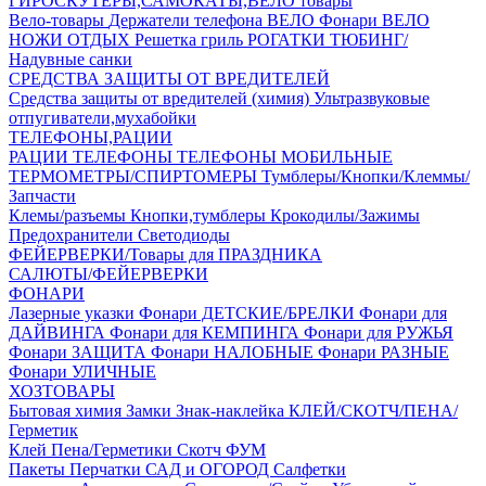
ГИРОСКУТЕРЫ,САМОКАТЫ,ВЕЛО товары
Вело-товары
Держатели телефона ВЕЛО
Фонари ВЕЛО
НОЖИ
ОТДЫХ
Решетка гриль
РОГАТКИ
ТЮБИНГ/
Надувные санки
СРЕДСТВА ЗАЩИТЫ ОТ ВРЕДИТЕЛЕЙ
Средства защиты от вредителей (химия)
Ультразвуковые
отпугиватели,мухабойки
ТЕЛЕФОНЫ,РАЦИИ
РАЦИИ
ТЕЛЕФОНЫ
ТЕЛЕФОНЫ МОБИЛЬНЫЕ
ТЕРМОМЕТРЫ/СПИРТОМЕРЫ
Тумблеры/Кнопки/Клеммы/
Запчасти
Клемы/разъемы
Кнопки,тумблеры
Крокодилы/Зажимы
Предохранители
Светодиоды
ФЕЙЕРВЕРКИ/Товары для ПРАЗДНИКА
САЛЮТЫ/ФЕЙЕРВЕРКИ
ФОНАРИ
Лазерные указки
Фонари ДЕТСКИЕ/БРЕЛКИ
Фонари для
ДАЙВИНГА
Фонари для КЕМПИНГА
Фонари для РУЖЬЯ
Фонари ЗАЩИТА
Фонари НАЛОБНЫЕ
Фонари РАЗНЫЕ
Фонари УЛИЧНЫЕ
ХОЗТОВАРЫ
Бытовая химия
Замки
Знак-наклейка
КЛЕЙ/СКОТЧ/ПЕНА/
Герметик
Клей
Пена/Герметики
Скотч
ФУМ
Пакеты
Перчатки
САД и ОГОРОД
Салфетки