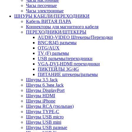
Часы настенные
Часы песочные
Часы электронные
ШНУРЫ КАБЕЛИ/ПЕРЕХОДНИКИ
Кабель ВИТАЯ ПАРА
Коннекторы для магнитного кабеля
ПЕРЕХОДНИКИ/ШТЕКЕРЫ
AUDIO-VIDEO Штекеры/Переходки
BNC/RJ45 разъемы
OTG/AUX
TV (F) разъемы
USB разъемы/переходники
VGA-DVI-HDMI переходники
ПИКТЕЙЛЫ 3G/4G
ПИТАНИЕ штекеры/разъемы
Шнуры 3.5 Jack
Шнуры 6.3мм Jack
Шнуры DisplayPort
Шнуры HDMI
Шнуры iPhone
Шнуры RCA (тюльпан)
Шнуры TYPE-C
Шнуры USB micro
Шнуры USB mini
Шнуры USB разные