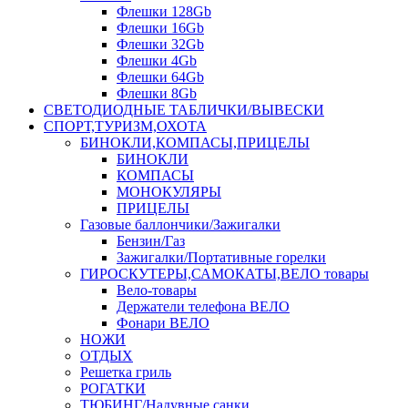
Флешки 128Gb
Флешки 16Gb
Флешки 32Gb
Флешки 4Gb
Флешки 64Gb
Флешки 8Gb
СВЕТОДИОДНЫЕ ТАБЛИЧКИ/ВЫВЕСКИ
СПОРТ,ТУРИЗМ,ОХОТА
БИНОКЛИ,КОМПАСЫ,ПРИЦЕЛЫ
БИНОКЛИ
КОМПАСЫ
МОНОКУЛЯРЫ
ПРИЦЕЛЫ
Газовые баллончики/Зажигалки
Бензин/Газ
Зажигалки/Портативные горелки
ГИРОСКУТЕРЫ,САМОКАТЫ,ВЕЛО товары
Вело-товары
Держатели телефона ВЕЛО
Фонари ВЕЛО
НОЖИ
ОТДЫХ
Решетка гриль
РОГАТКИ
ТЮБИНГ/Надувные санки