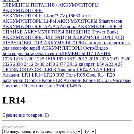
ЭЛЕМЕНТЫ ПИТАНИЯ / АККУМУЛЯТОРЫ
АККУМУЛЯТОРЫ
АККУМУЛЯТОРЫ Li-on(3,7V),18650 и т.п
АККУМУЛЯТОРЫ Li-Pol
АККУМУЛЯТОРЫ Smart часов
АККУМУЛЯТОРЫ АА/ААА/крона
АККУМУЛЯТОРЫ В
СПАЙКЕ
АККУМУЛЯТОРЫ ВНЕШНИЕ (Power Bank)
АККУМУЛЯТОРЫ ДЛЯ РАЦИЙ
АККУМУЛЯТОРЫ ДЛЯ
ШУРУПОВЕРТОВ
АККУМУЛЯТОРЫ свинцово-кислотные-
для весов/фонарей
АККУМУЛЯТОРЫ Фото/Видео
Боксы для батареек/отсеки
ЭЛЕМЕНТЫ ПИТАНИЯ
1025
1216
1220
1225
1616
1620
1632
2012
2016
2025
2032
2320
2325
2330
2412
2430
2450
2477
3R12 квадрат 4,5v
A23
A27
CR1/3N
CR123
CR2
LR03 Алкалин
LR04 AAAA
LR06
Алкалин
LR1
LR14
LR20
R03 Соль
R06 Соль
R14
R20
Батарейки Особые
Крона LR Алкалин
Крона R Соль
Часовые/
Слуховые
Элем.пит.Li-on 26500,14505
LR14
Сравнение товаров (0)