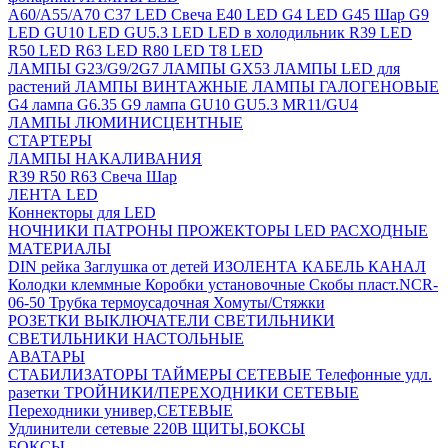
A60/A55/A70
C37 LED Свеча
E40 LED
G4 LED
G45 Шар
G9
LED
GU10 LED
GU5.3 LED
LED в холодильник
R39 LED
R50 LED
R63 LED
R80 LED
T8 LED
ЛАМПЫ G23/G9/2G7
ЛАМПЫ GX53
ЛАМПЫ LED для
растений
ЛАМПЫ ВИНТАЖНЫЕ
ЛАМПЫ ГАЛОГЕНОВЫЕ
G4 лампа
G6.35
G9 лампа
GU10
GU5.3
MR11/GU4
ЛАМПЫ ЛЮМИНИСЦЕНТНЫЕ
СТАРТЕРЫ
ЛАМПЫ НАКАЛИВАНИЯ
R39
R50
R63
Свеча
Шар
ЛЕНТА LED
Коннекторы для LED
НОЧНИКИ
ПАТРОНЫ
ПРОЖЕКТОРЫ LED
РАСХОДНЫЕ
МАТЕРИАЛЫ
DIN рейка
Заглушка от детей
ИЗОЛЕНТА
КАБЕЛЬ КАНАЛ
Колодки клеммные
Коробки установочные
Скобы пласт.NCR-
06-50
Трубка термоусадочная
Хомуты/Стяжки
РОЗЕТКИ ВЫКЛЮЧАТЕЛИ
СВЕТИЛЬНИКИ
СВЕТИЛЬНИКИ НАСТОЛЬНЫЕ
АВАТАРЫ
СТАБИЛИЗАТОРЫ
ТАЙМЕРЫ СЕТЕВЫЕ
Телефонные удл.
разетки
ТРОЙНИКИ/ПЕРЕХОДНИКИ СЕТЕВЫЕ
Переходники универ,СЕТЕВЫЕ
Удлинители сетевые 220В
ЩИТЫ,БОКСЫ
БОКСЫ