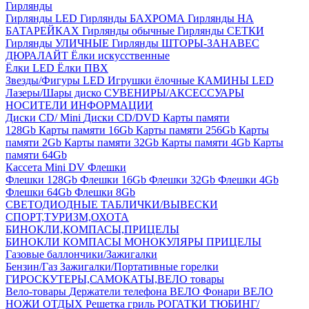
Гирлянды
Гирлянды LED
Гирлянды БАХРОМА
Гирлянды НА
БАТАРЕЙКАХ
Гирлянды обычные
Гирлянды СЕТКИ
Гирлянды УЛИЧНЫЕ
Гирлянды ШТОРЫ-ЗАНАВЕС
ДЮРАЛАЙТ
Ёлки искусственные
Ёлки LED
Ёлки ПВХ
Звезды/Фигуры LED
Игрушки ёлочные
КАМИНЫ LED
Лазеры/Шары диско
СУВЕНИРЫ/АКСЕССУАРЫ
НОСИТЕЛИ ИНФОРМАЦИИ
Диски CD/ Mini
Диски CD/DVD
Карты памяти
128Gb
Карты памяти 16Gb
Карты памяти 256Gb
Карты
памяти 2Gb
Карты памяти 32Gb
Карты памяти 4Gb
Карты
памяти 64Gb
Кассета Mini DV
Флешки
Флешки 128Gb
Флешки 16Gb
Флешки 32Gb
Флешки 4Gb
Флешки 64Gb
Флешки 8Gb
СВЕТОДИОДНЫЕ ТАБЛИЧКИ/ВЫВЕСКИ
СПОРТ,ТУРИЗМ,ОХОТА
БИНОКЛИ,КОМПАСЫ,ПРИЦЕЛЫ
БИНОКЛИ
КОМПАСЫ
МОНОКУЛЯРЫ
ПРИЦЕЛЫ
Газовые баллончики/Зажигалки
Бензин/Газ
Зажигалки/Портативные горелки
ГИРОСКУТЕРЫ,САМОКАТЫ,ВЕЛО товары
Вело-товары
Держатели телефона ВЕЛО
Фонари ВЕЛО
НОЖИ
ОТДЫХ
Решетка гриль
РОГАТКИ
ТЮБИНГ/