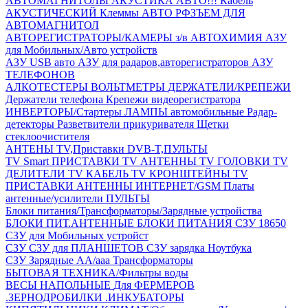
АВТОМАГНИТОЛЫ
АКУСТИКА АВТО!!!
Кабель
АКУСТИЧЕСКИЙ
Клеммы АВТО
РФЗЪЕМ ДЛЯ
АВТОМАГНИТОЛ
АВТОРЕГИСТРАТОРЫ/КАМЕРЫ з/в
АВТОХИМИЯ
АЗУ
для Мобильных/Авто устройств
АЗУ USB авто
АЗУ для радаров,авторегистраторов
АЗУ
ТЕЛЕФОНОВ
АЛКОТЕСТЕРЫ
ВОЛЬТМЕТРЫ
ДЕРЖАТЕЛИ/КРЕПЕЖИ
Держатели телефона
Крепежи видеорегистратора
ИНВЕРТОРЫ/Стартеры
ЛАМПЫ автомобильные
Радар-
детекторы
Разветвители прикуривателя
Щетки
стеклоочистителя
АНТЕНЫ ТV,Приставки DVB-T,ПУЛЬТЫ
TV Smart ПРИСТАВКИ
TV АНТЕННЫ
TV ГОЛОВКИ
TV
ДЕЛИТЕЛИ
TV КАБЕЛЬ
TV КРОНШТЕЙНЫ
TV
ПРИСТАВКИ
АНТЕННЫ ИНТЕРНЕТ/GSM
Платы
антенные/усилители
ПУЛЬТЫ
Блоки питания/Трансформаторы/Зарядные устройства
БЛОКИ ПИТ.АНТЕННЫЕ
БЛОКИ ПИТАНИЯ
СЗУ 18650
СЗУ для Мобильных устройст
СЗУ
СЗУ для ПЛАНШЕТОВ
СЗУ зарядка Ноутбука
СЗУ Зарядные АА/ааа
Трансформаторы
БЫТОВАЯ ТЕХНИКА/Фильтры воды
ВЕСЫ НАПОЛЬНЫЕ
Для ФЕРМЕРОВ
.ЗЕРНОДРОБИЛКИ
.ИНКУБАТОРЫ