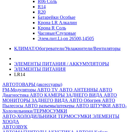
R06 Соль
R14
R20
Батарейки Особые
Крона LR Алкалин
Крона R Соль
Часовые/Слуховые
Элем.пит.Li-on 26500,14505
КЛИМАТ/Обогреватели/Увлажнители/Вентиляторы
ЭЛЕМЕНТЫ ПИТАНИЯ / АККУМУЛЯТОРЫ
ЭЛЕМЕНТЫ ПИТАНИЯ
LR14
АВТОТОВАРЫ (аксессуары)
FM-Модуляторы
АВТО TV
АВТО АНТЕННЫ
АВТО
Диагностика
АВТО КАМЕРЫ ЗАДНЕГО ВИДА
АВТО
МОНИТОРЫ ЗАДНЕГО ВИДА
АВТО Обогрев
АВТО
Пылесосы
АВТО разъемы/штекеры
АВТО ШТУЧКИ
АВТО-
Холодильники/ТЕРМОСУМКИ
АВТО-ХОЛОДИЛЬНИКИ
ТЕРМОСУМКИ
ЭЛЕМЕНТЫ
ХООДА
АВТОЗВУК