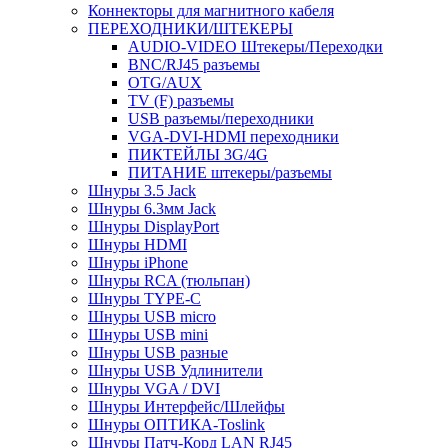
Коннекторы для магнитного кабеля
ПЕРЕХОДНИКИ/ШТЕКЕРЫ
AUDIO-VIDEO Штекеры/Переходки
BNC/RJ45 разъемы
OTG/AUX
TV (F) разъемы
USB разъемы/переходники
VGA-DVI-HDMI переходники
ПИКТЕЙЛЫ 3G/4G
ПИТАНИЕ штекеры/разъемы
Шнуры 3.5 Jack
Шнуры 6.3мм Jack
Шнуры DisplayPort
Шнуры HDMI
Шнуры iPhone
Шнуры RCA (тюльпан)
Шнуры TYPE-C
Шнуры USB micro
Шнуры USB mini
Шнуры USB разные
Шнуры USB Удлинители
Шнуры VGA / DVI
Шнуры Интерфейс/Шлейфы
Шнуры ОПТИКА-Toslink
Шнуры Патч-Корд LAN RJ45