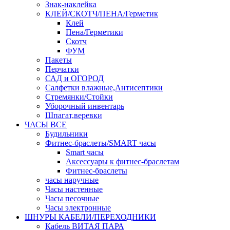
Знак-наклейка
КЛЕЙ/СКОТЧ/ПЕНА/Герметик
Клей
Пена/Герметики
Скотч
ФУМ
Пакеты
Перчатки
САД и ОГОРОД
Салфетки влажные,Антисептики
Стремянки/Стойки
Уборочный инвентарь
Шпагат,веревки
ЧАСЫ ВСЕ
Будильники
Фитнес-браслеты/SMART часы
Smart часы
Аксессуары к фитнес-браслетам
Фитнес-браслеты
часы наручные
Часы настенные
Часы песочные
Часы электронные
ШНУРЫ КАБЕЛИ/ПЕРЕХОДНИКИ
Кабель ВИТАЯ ПАРА