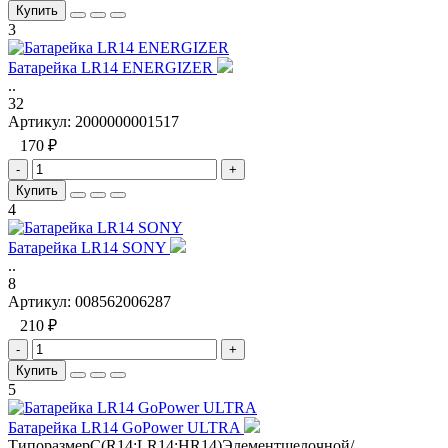
Купить
3
Батарейка LR14 ENERGIZER
..
32
Артикул:
2000000001517
170 ₽
-
+
Купить
4
Батарейка LR14 SONY
..
8
Артикул:
008562006287
210 ₽
-
+
Купить
5
Батарейка LR14 GoPower ULTRA
ТипоразмерC(R14;LR14;HR14)Элементщелочной/