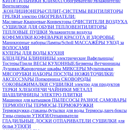
КИПЯТИЛЬНИКИ
КЛИМАТ/Обогреватели/Увлажнители/
Вентиляторы
.КОНДИЦИОНЕРЫ/СПЛИТ-СИСТЕМЫ
ВЕНТИЛЯТОРЫ
ГРЕЛКИ электро
ОБОГРЕВАТЕЛИ:
Масляные,Кварцевые,Конвекторы
ОЧИСТИТЕЛИ ВОЗДУХА
СУШИЛКИ ДЛЯ ОБУВИ
ТЕПЛОВЕНТИЛЯТОРЫ
ТЕПЛОВЫЕ ПУШКИ
Увлажнители воздуха
КОФЕМОЛКИ,КОФЕВАРКИ
КРАСОТА И ЗДОРОВЬЕ
Маникюрные наборы/Лампы/Scholl
МАССАЖЁРЫ
УХОД за
ВОЛОСАМИ
КУЛЕРЫ ДЛЯ ВОДЫ
КУХНЯ
БЛЕНДЕРЫ
БЛИННИЦЫ электрические
Вафельницы/
Тостеры/Грили
ВЕСЫ КУХОННЫЕ/Безмены
Ветчинницы
Духовки/Жаровочные шкафы
МИКСЕРЫ
Мультиварки
МЯСОРУБКИ
НАБОРЫ ПОСУДЫ
НОЖИ/ТОЧИЛКИ/
АКСЕССУАРЫ
Попкорница
СКОВОРОДЫ
СОКОВЫЖИМАЛКИ
СУШИЛКИ электро для продуктов
ТЕРКИ
ХЛЕБОПЕЧИ
ЧАЙНИКИ МЕТАЛЛ
ШАШЛИЧНИЦЫ
ЭЛЕКТРО ПЛИТКИ
Машинки для катышков
ПЫЛЕСОСЫ
РАЗНОЕ
САМОВАРЫ
ТЕРМОПОТЫ
ТЕРМОСЫ,ТЕРМОКРУЖКИ
Термокружки,стаканы,бутылки для воды
Термосы,ланч-боксы
Тэны,спирали
УТЮГИ/Отпариватели
ГЛАДИЛЬНЫЕ ДОСКИ
ОТПАРИВАТЕЛИ
СУШИЛКИ для
белья
УТЮГИ