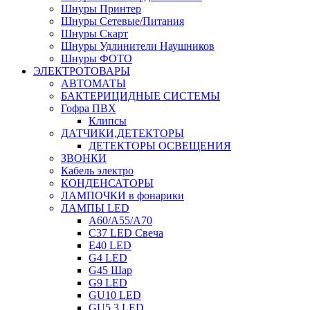
Шнуры Принтер
Шнуры Сетевые/Питания
Шнуры Скарт
Шнуры Удлинители Наушников
Шнуры ФОТО
ЭЛЕКТРОТОВАРЫ
АВТОМАТЫ
БАКТЕРИЦИДНЫЕ СИСТЕМЫ
Гофра ПВХ
Клипсы
ДАТЧИКИ,ДЕТЕКТОРЫ
ДЕТЕКТОРЫ ОСВЕЩЕНИЯ
ЗВОНКИ
Кабель электро
КОНДЕНСАТОРЫ
ЛАМПОЧКИ в фонарики
ЛАМПЫ LED
A60/A55/A70
C37 LED Свеча
E40 LED
G4 LED
G45 Шар
G9 LED
GU10 LED
GU5.3 LED