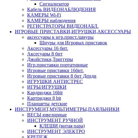
Сигнализатор
Кабель ВИДЕОНАБЛЮДЕНИЯ
КАМЕРЫ Wi-Fi
КАМЕРЫ наблюдения
РЕГИСТРАТОРЫ ВИДЕОНАБЛ.
ИГРОВЫЕ ПРИСТАВКИ,ИГРУШКИ,АКСЕССУАРЫ
аксесcуары к игр.прист./шнуры
Шнуры для Игровых приставок
Аксессуары 16 бит.
Аксесуары 8 бит
Джойстики,Триггеры
Игр.приставки портативные
Игровые приставки 16бит.
Игровые приставки 8 бит Денди
ИГРУШКИ АНТИСТРЕС
ИГРЫ/ИГРУШКИ
Кардриджи 16bit
Картриджи 8 bit
Планшеты детские
ИНСТРУМЕНТ,МУЛЬТИМЕТРЫ,ПАЯЛЬНИКИ
ВЕСЫ ювелирные
ИНСТРУМЕНТ РУЧНОЙ
КЛЕЩИ (витая пара)
ИНСТРУМЕНТ ЭЛЕКТРО
КРЕПЕЖ