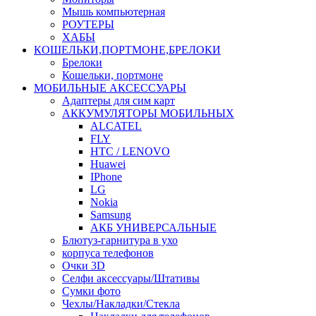
Мышь компьютерная
РОУТЕРЫ
ХАБЫ
КОШЕЛЬКИ,ПОРТМОНЕ,БРЕЛОКИ
Брелоки
Кошельки, портмоне
МОБИЛЬНЫЕ АКСЕССУАРЫ
Адаптеры для сим карт
АККУМУЛЯТОРЫ МОБИЛЬНЫХ
ALCATEL
FLY
HTC / LENOVO
Huawei
IPhone
LG
Nokia
Samsung
АКБ УНИВЕРСАЛЬНЫЕ
Блютуз-гарнитура в ухо
корпуса телефонов
Очки 3D
Селфи аксессуары/Штативы
Сумки фото
Чехлы/Накладки/Стекла