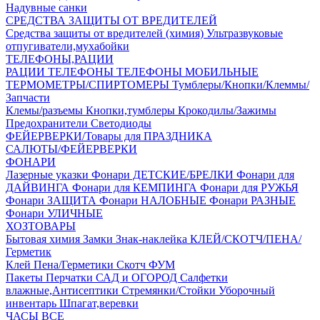
Надувные санки
СРЕДСТВА ЗАЩИТЫ ОТ ВРЕДИТЕЛЕЙ
Средства защиты от вредителей (химия)
Ультразвуковые
отпугиватели,мухабойки
ТЕЛЕФОНЫ,РАЦИИ
РАЦИИ
ТЕЛЕФОНЫ
ТЕЛЕФОНЫ МОБИЛЬНЫЕ
ТЕРМОМЕТРЫ/СПИРТОМЕРЫ
Тумблеры/Кнопки/Клеммы/
Запчасти
Клемы/разъемы
Кнопки,тумблеры
Крокодилы/Зажимы
Предохранители
Светодиоды
ФЕЙЕРВЕРКИ/Товары для ПРАЗДНИКА
САЛЮТЫ/ФЕЙЕРВЕРКИ
ФОНАРИ
Лазерные указки
Фонари ДЕТСКИЕ/БРЕЛКИ
Фонари для
ДАЙВИНГА
Фонари для КЕМПИНГА
Фонари для РУЖЬЯ
Фонари ЗАЩИТА
Фонари НАЛОБНЫЕ
Фонари РАЗНЫЕ
Фонари УЛИЧНЫЕ
ХОЗТОВАРЫ
Бытовая химия
Замки
Знак-наклейка
КЛЕЙ/СКОТЧ/ПЕНА/
Герметик
Клей
Пена/Герметики
Скотч
ФУМ
Пакеты
Перчатки
САД и ОГОРОД
Салфетки
влажные,Антисептики
Стремянки/Стойки
Уборочный
инвентарь
Шпагат,веревки
ЧАСЫ ВСЕ