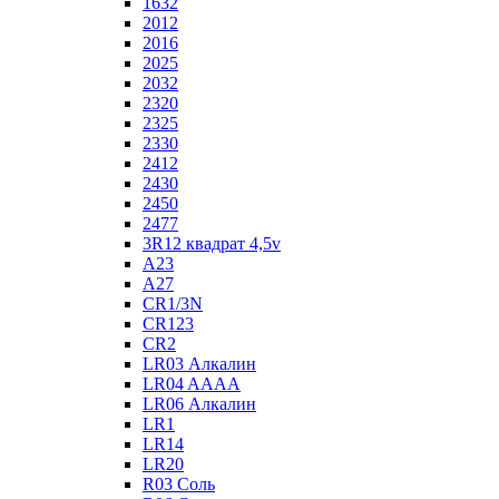
1632
2012
2016
2025
2032
2320
2325
2330
2412
2430
2450
2477
3R12 квадрат 4,5v
A23
A27
CR1/3N
CR123
CR2
LR03 Алкалин
LR04 AAAA
LR06 Алкалин
LR1
LR14
LR20
R03 Соль