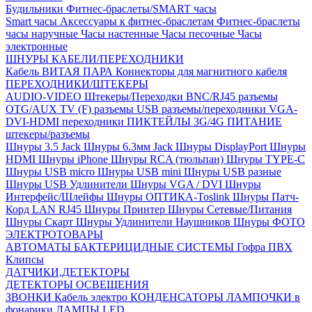
Будильники
Фитнес-браслеты/SMART часы
Smart часы
Аксессуары к фитнес-браслетам
Фитнес-браслеты
часы наручные
Часы настенные
Часы песочные
Часы
электронные
ШНУРЫ КАБЕЛИ/ПЕРЕХОДНИКИ
Кабель ВИТАЯ ПАРА
Коннекторы для магнитного кабеля
ПЕРЕХОДНИКИ/ШТЕКЕРЫ
AUDIO-VIDEO Штекеры/Переходки
BNC/RJ45 разъемы
OTG/AUX
TV (F) разъемы
USB разъемы/переходники
VGA-
DVI-HDMI переходники
ПИКТЕЙЛЫ 3G/4G
ПИТАНИЕ
штекеры/разъемы
Шнуры 3.5 Jack
Шнуры 6.3мм Jack
Шнуры DisplayPort
Шнуры
HDMI
Шнуры iPhone
Шнуры RCA (тюльпан)
Шнуры TYPE-C
Шнуры USB micro
Шнуры USB mini
Шнуры USB разные
Шнуры USB Удлинители
Шнуры VGA / DVI
Шнуры
Интерфейс/Шлейфы
Шнуры ОПТИКА-Toslink
Шнуры Патч-
Корд LAN RJ45
Шнуры Принтер
Шнуры Сетевые/Питания
Шнуры Скарт
Шнуры Удлинители Наушников
Шнуры ФОТО
ЭЛЕКТРОТОВАРЫ
АВТОМАТЫ
БАКТЕРИЦИДНЫЕ СИСТЕМЫ
Гофра ПВХ
Клипсы
ДАТЧИКИ,ДЕТЕКТОРЫ
ДЕТЕКТОРЫ ОСВЕЩЕНИЯ
ЗВОНКИ
Кабель электро
КОНДЕНСАТОРЫ
ЛАМПОЧКИ в
фонарики
ЛАМПЫ LED