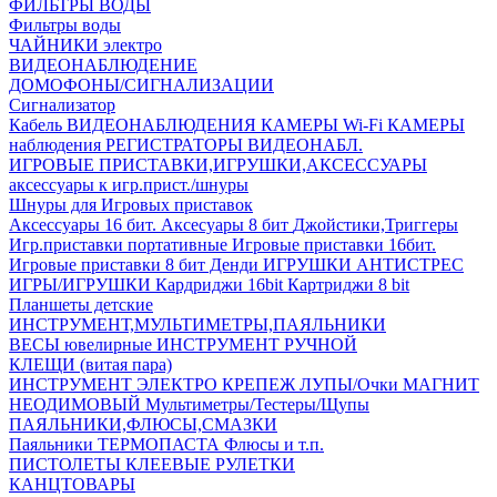
ФИЛЬТРЫ ВОДЫ
Фильтры воды
ЧАЙНИКИ электро
ВИДЕОНАБЛЮДЕНИЕ
ДОМОФОНЫ/СИГНАЛИЗАЦИИ
Сигнализатор
Кабель ВИДЕОНАБЛЮДЕНИЯ
КАМЕРЫ Wi-Fi
КАМЕРЫ
наблюдения
РЕГИСТРАТОРЫ ВИДЕОНАБЛ.
ИГРОВЫЕ ПРИСТАВКИ,ИГРУШКИ,АКСЕССУАРЫ
аксесcуары к игр.прист./шнуры
Шнуры для Игровых приставок
Аксессуары 16 бит.
Аксесуары 8 бит
Джойстики,Триггеры
Игр.приставки портативные
Игровые приставки 16бит.
Игровые приставки 8 бит Денди
ИГРУШКИ АНТИСТРЕС
ИГРЫ/ИГРУШКИ
Кардриджи 16bit
Картриджи 8 bit
Планшеты детские
ИНСТРУМЕНТ,МУЛЬТИМЕТРЫ,ПАЯЛЬНИКИ
ВЕСЫ ювелирные
ИНСТРУМЕНТ РУЧНОЙ
КЛЕЩИ (витая пара)
ИНСТРУМЕНТ ЭЛЕКТРО
КРЕПЕЖ
ЛУПЫ/Очки
МАГНИТ
НЕОДИМОВЫЙ
Мультиметры/Тестеры/Щупы
ПАЯЛЬНИКИ,ФЛЮСЫ,СМАЗКИ
Паяльники
ТЕРМОПАСТА
Флюсы и т.п.
ПИСТОЛЕТЫ КЛЕЕВЫЕ
РУЛЕТКИ
КАНЦТОВАРЫ