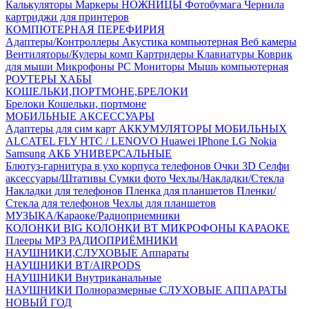
Калькуляторы
Маркеры
НОЖНИЦЫ
Фотобумага
Чернила
картриджи для принтеров
КОМПЮТЕРНАЯ ПЕРЕФИРИЯ
Адаптеры/Контроллеры
Акустика компьютерная
Веб камеры
Вентиляторы/Кулеры комп
Картридеры
Клавиатуры
Коврик
для мыши
Микрофоны PC
Мониторы
Мышь компьютерная
РОУТЕРЫ
ХАБЫ
КОШЕЛЬКИ,ПОРТМОНЕ,БРЕЛОКИ
Брелоки
Кошельки, портмоне
МОБИЛЬНЫЕ АКСЕССУАРЫ
Адаптеры для сим карт
АККУМУЛЯТОРЫ МОБИЛЬНЫХ
ALCATEL
FLY
HTC / LENOVO
Huawei
IPhone
LG
Nokia
Samsung
АКБ УНИВЕРСАЛЬНЫЕ
Блютуз-гарнитура в ухо
корпуса телефонов
Очки 3D
Селфи
аксессуары/Штативы
Сумки фото
Чехлы/Накладки/Стекла
Накладки для телефонов
Пленка для планшетов
Пленки/
Стекла для телефонов
Чехлы для планшетов
МУЗЫКА/Караоке/Радиоприемники
КОЛОНКИ BIG
КОЛОНКИ BT
МИКРОФОНЫ КАРАОКЕ
Плееры MP3
РАДИОПРИЁМНИКИ
НАУШНИКИ,СЛУХОВЫЕ Аппараты
НАУШНИКИ BT/AIRPODS
НАУШНИКИ Внутриканальные
НАУШНИКИ Полноразмерные
СЛУХОВЫЕ АППАРАТЫ
НОВЫЙ ГОД