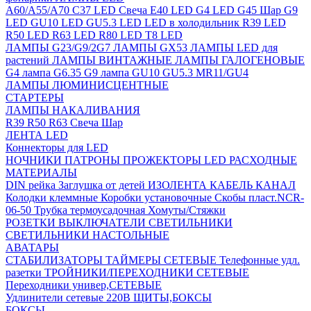
A60/A55/A70
C37 LED Свеча
E40 LED
G4 LED
G45 Шар
G9
LED
GU10 LED
GU5.3 LED
LED в холодильник
R39 LED
R50 LED
R63 LED
R80 LED
T8 LED
ЛАМПЫ G23/G9/2G7
ЛАМПЫ GX53
ЛАМПЫ LED для
растений
ЛАМПЫ ВИНТАЖНЫЕ
ЛАМПЫ ГАЛОГЕНОВЫЕ
G4 лампа
G6.35
G9 лампа
GU10
GU5.3
MR11/GU4
ЛАМПЫ ЛЮМИНИСЦЕНТНЫЕ
СТАРТЕРЫ
ЛАМПЫ НАКАЛИВАНИЯ
R39
R50
R63
Свеча
Шар
ЛЕНТА LED
Коннекторы для LED
НОЧНИКИ
ПАТРОНЫ
ПРОЖЕКТОРЫ LED
РАСХОДНЫЕ
МАТЕРИАЛЫ
DIN рейка
Заглушка от детей
ИЗОЛЕНТА
КАБЕЛЬ КАНАЛ
Колодки клеммные
Коробки установочные
Скобы пласт.NCR-
06-50
Трубка термоусадочная
Хомуты/Стяжки
РОЗЕТКИ ВЫКЛЮЧАТЕЛИ
СВЕТИЛЬНИКИ
СВЕТИЛЬНИКИ НАСТОЛЬНЫЕ
АВАТАРЫ
СТАБИЛИЗАТОРЫ
ТАЙМЕРЫ СЕТЕВЫЕ
Телефонные удл.
разетки
ТРОЙНИКИ/ПЕРЕХОДНИКИ СЕТЕВЫЕ
Переходники универ,СЕТЕВЫЕ
Удлинители сетевые 220В
ЩИТЫ,БОКСЫ
БОКСЫ