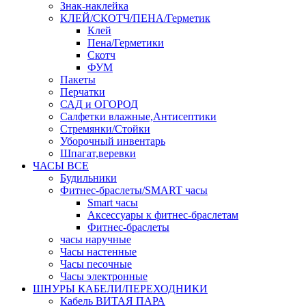
Знак-наклейка
КЛЕЙ/СКОТЧ/ПЕНА/Герметик
Клей
Пена/Герметики
Скотч
ФУМ
Пакеты
Перчатки
САД и ОГОРОД
Салфетки влажные,Антисептики
Стремянки/Стойки
Уборочный инвентарь
Шпагат,веревки
ЧАСЫ ВСЕ
Будильники
Фитнес-браслеты/SMART часы
Smart часы
Аксессуары к фитнес-браслетам
Фитнес-браслеты
часы наручные
Часы настенные
Часы песочные
Часы электронные
ШНУРЫ КАБЕЛИ/ПЕРЕХОДНИКИ
Кабель ВИТАЯ ПАРА