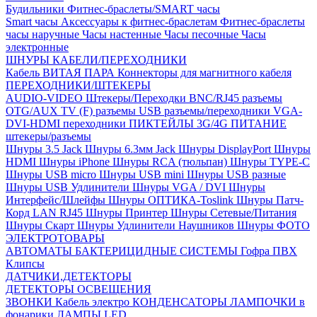
Будильники
Фитнес-браслеты/SMART часы
Smart часы
Аксессуары к фитнес-браслетам
Фитнес-браслеты
часы наручные
Часы настенные
Часы песочные
Часы
электронные
ШНУРЫ КАБЕЛИ/ПЕРЕХОДНИКИ
Кабель ВИТАЯ ПАРА
Коннекторы для магнитного кабеля
ПЕРЕХОДНИКИ/ШТЕКЕРЫ
AUDIO-VIDEO Штекеры/Переходки
BNC/RJ45 разъемы
OTG/AUX
TV (F) разъемы
USB разъемы/переходники
VGA-
DVI-HDMI переходники
ПИКТЕЙЛЫ 3G/4G
ПИТАНИЕ
штекеры/разъемы
Шнуры 3.5 Jack
Шнуры 6.3мм Jack
Шнуры DisplayPort
Шнуры
HDMI
Шнуры iPhone
Шнуры RCA (тюльпан)
Шнуры TYPE-C
Шнуры USB micro
Шнуры USB mini
Шнуры USB разные
Шнуры USB Удлинители
Шнуры VGA / DVI
Шнуры
Интерфейс/Шлейфы
Шнуры ОПТИКА-Toslink
Шнуры Патч-
Корд LAN RJ45
Шнуры Принтер
Шнуры Сетевые/Питания
Шнуры Скарт
Шнуры Удлинители Наушников
Шнуры ФОТО
ЭЛЕКТРОТОВАРЫ
АВТОМАТЫ
БАКТЕРИЦИДНЫЕ СИСТЕМЫ
Гофра ПВХ
Клипсы
ДАТЧИКИ,ДЕТЕКТОРЫ
ДЕТЕКТОРЫ ОСВЕЩЕНИЯ
ЗВОНКИ
Кабель электро
КОНДЕНСАТОРЫ
ЛАМПОЧКИ в
фонарики
ЛАМПЫ LED