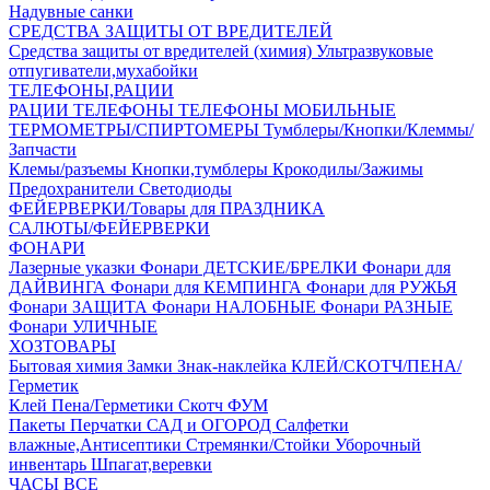
Надувные санки
СРЕДСТВА ЗАЩИТЫ ОТ ВРЕДИТЕЛЕЙ
Средства защиты от вредителей (химия)
Ультразвуковые
отпугиватели,мухабойки
ТЕЛЕФОНЫ,РАЦИИ
РАЦИИ
ТЕЛЕФОНЫ
ТЕЛЕФОНЫ МОБИЛЬНЫЕ
ТЕРМОМЕТРЫ/СПИРТОМЕРЫ
Тумблеры/Кнопки/Клеммы/
Запчасти
Клемы/разъемы
Кнопки,тумблеры
Крокодилы/Зажимы
Предохранители
Светодиоды
ФЕЙЕРВЕРКИ/Товары для ПРАЗДНИКА
САЛЮТЫ/ФЕЙЕРВЕРКИ
ФОНАРИ
Лазерные указки
Фонари ДЕТСКИЕ/БРЕЛКИ
Фонари для
ДАЙВИНГА
Фонари для КЕМПИНГА
Фонари для РУЖЬЯ
Фонари ЗАЩИТА
Фонари НАЛОБНЫЕ
Фонари РАЗНЫЕ
Фонари УЛИЧНЫЕ
ХОЗТОВАРЫ
Бытовая химия
Замки
Знак-наклейка
КЛЕЙ/СКОТЧ/ПЕНА/
Герметик
Клей
Пена/Герметики
Скотч
ФУМ
Пакеты
Перчатки
САД и ОГОРОД
Салфетки
влажные,Антисептики
Стремянки/Стойки
Уборочный
инвентарь
Шпагат,веревки
ЧАСЫ ВСЕ