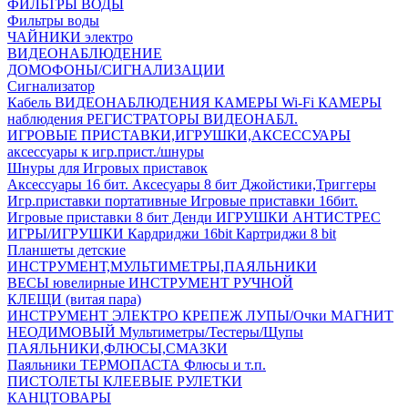
ФИЛЬТРЫ ВОДЫ
Фильтры воды
ЧАЙНИКИ электро
ВИДЕОНАБЛЮДЕНИЕ
ДОМОФОНЫ/СИГНАЛИЗАЦИИ
Сигнализатор
Кабель ВИДЕОНАБЛЮДЕНИЯ
КАМЕРЫ Wi-Fi
КАМЕРЫ
наблюдения
РЕГИСТРАТОРЫ ВИДЕОНАБЛ.
ИГРОВЫЕ ПРИСТАВКИ,ИГРУШКИ,АКСЕССУАРЫ
аксесcуары к игр.прист./шнуры
Шнуры для Игровых приставок
Аксессуары 16 бит.
Аксесуары 8 бит
Джойстики,Триггеры
Игр.приставки портативные
Игровые приставки 16бит.
Игровые приставки 8 бит Денди
ИГРУШКИ АНТИСТРЕС
ИГРЫ/ИГРУШКИ
Кардриджи 16bit
Картриджи 8 bit
Планшеты детские
ИНСТРУМЕНТ,МУЛЬТИМЕТРЫ,ПАЯЛЬНИКИ
ВЕСЫ ювелирные
ИНСТРУМЕНТ РУЧНОЙ
КЛЕЩИ (витая пара)
ИНСТРУМЕНТ ЭЛЕКТРО
КРЕПЕЖ
ЛУПЫ/Очки
МАГНИТ
НЕОДИМОВЫЙ
Мультиметры/Тестеры/Щупы
ПАЯЛЬНИКИ,ФЛЮСЫ,СМАЗКИ
Паяльники
ТЕРМОПАСТА
Флюсы и т.п.
ПИСТОЛЕТЫ КЛЕЕВЫЕ
РУЛЕТКИ
КАНЦТОВАРЫ