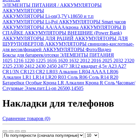
ЭЛЕМЕНТЫ ПИТАНИЯ / АККУМУЛЯТОРЫ
АККУМУЛЯТОРЫ
АККУМУЛЯТОРЫ Li-on(3,7V),18650 и т.п
АККУМУЛЯТОРЫ Li-Pol
АККУМУЛЯТОРЫ Smart часов
АККУМУЛЯТОРЫ АА/ААА/крона
АККУМУЛЯТОРЫ В
СПАЙКЕ
АККУМУЛЯТОРЫ ВНЕШНИЕ (Power Bank)
АККУМУЛЯТОРЫ ДЛЯ РАЦИЙ
АККУМУЛЯТОРЫ ДЛЯ
ШУРУПОВЕРТОВ
АККУМУЛЯТОРЫ свинцово-кислотные-
для весов/фонарей
АККУМУЛЯТОРЫ Фото/Видео
Боксы для батареек/отсеки
ЭЛЕМЕНТЫ ПИТАНИЯ
1025
1216
1220
1225
1616
1620
1632
2012
2016
2025
2032
2320
2325
2330
2412
2430
2450
2477
3R12 квадрат 4,5v
A23
A27
CR1/3N
CR123
CR2
LR03 Алкалин
LR04 AAAA
LR06
Алкалин
LR1
LR14
LR20
R03 Соль
R06 Соль
R14
R20
Батарейки Особые
Крона LR Алкалин
Крона R Соль
Часовые/
Слуховые
Элем.пит.Li-on 26500,14505
Накладки для телефонов
Сравнение товаров (0)