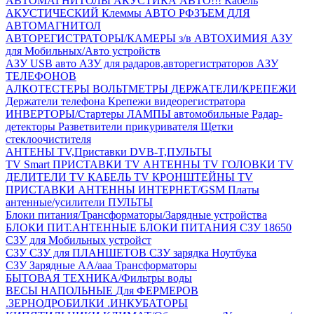
АВТОМАГНИТОЛЫ
АКУСТИКА АВТО!!!
Кабель
АКУСТИЧЕСКИЙ
Клеммы АВТО
РФЗЪЕМ ДЛЯ
АВТОМАГНИТОЛ
АВТОРЕГИСТРАТОРЫ/КАМЕРЫ з/в
АВТОХИМИЯ
АЗУ
для Мобильных/Авто устройств
АЗУ USB авто
АЗУ для радаров,авторегистраторов
АЗУ
ТЕЛЕФОНОВ
АЛКОТЕСТЕРЫ
ВОЛЬТМЕТРЫ
ДЕРЖАТЕЛИ/КРЕПЕЖИ
Держатели телефона
Крепежи видеорегистратора
ИНВЕРТОРЫ/Стартеры
ЛАМПЫ автомобильные
Радар-
детекторы
Разветвители прикуривателя
Щетки
стеклоочистителя
АНТЕНЫ ТV,Приставки DVB-T,ПУЛЬТЫ
TV Smart ПРИСТАВКИ
TV АНТЕННЫ
TV ГОЛОВКИ
TV
ДЕЛИТЕЛИ
TV КАБЕЛЬ
TV КРОНШТЕЙНЫ
TV
ПРИСТАВКИ
АНТЕННЫ ИНТЕРНЕТ/GSM
Платы
антенные/усилители
ПУЛЬТЫ
Блоки питания/Трансформаторы/Зарядные устройства
БЛОКИ ПИТ.АНТЕННЫЕ
БЛОКИ ПИТАНИЯ
СЗУ 18650
СЗУ для Мобильных устройст
СЗУ
СЗУ для ПЛАНШЕТОВ
СЗУ зарядка Ноутбука
СЗУ Зарядные АА/ааа
Трансформаторы
БЫТОВАЯ ТЕХНИКА/Фильтры воды
ВЕСЫ НАПОЛЬНЫЕ
Для ФЕРМЕРОВ
.ЗЕРНОДРОБИЛКИ
.ИНКУБАТОРЫ