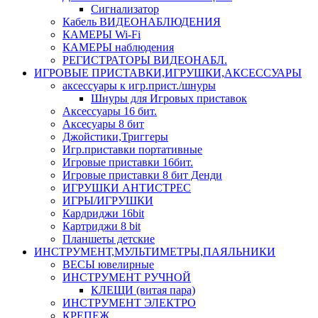
Сигнализатор
Кабель ВИДЕОНАБЛЮДЕНИЯ
КАМЕРЫ Wi-Fi
КАМЕРЫ наблюдения
РЕГИСТРАТОРЫ ВИДЕОНАБЛ.
ИГРОВЫЕ ПРИСТАВКИ,ИГРУШКИ,АКСЕССУАРЫ
аксесcуары к игр.прист./шнуры
Шнуры для Игровых приставок
Аксессуары 16 бит.
Аксесуары 8 бит
Джойстики,Триггеры
Игр.приставки портативные
Игровые приставки 16бит.
Игровые приставки 8 бит Денди
ИГРУШКИ АНТИСТРЕС
ИГРЫ/ИГРУШКИ
Кардриджи 16bit
Картриджи 8 bit
Планшеты детские
ИНСТРУМЕНТ,МУЛЬТИМЕТРЫ,ПАЯЛЬНИКИ
ВЕСЫ ювелирные
ИНСТРУМЕНТ РУЧНОЙ
КЛЕЩИ (витая пара)
ИНСТРУМЕНТ ЭЛЕКТРО
КРЕПЕЖ