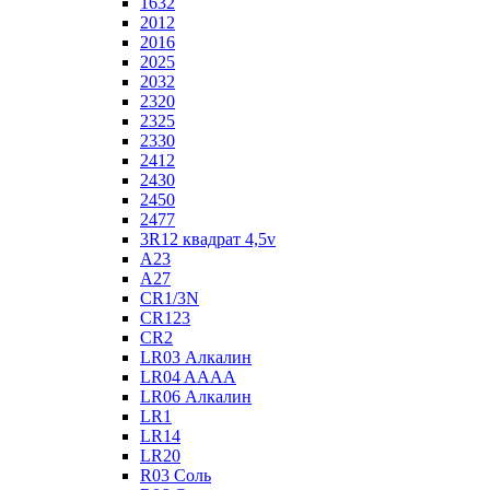
1632
2012
2016
2025
2032
2320
2325
2330
2412
2430
2450
2477
3R12 квадрат 4,5v
A23
A27
CR1/3N
CR123
CR2
LR03 Алкалин
LR04 AAAA
LR06 Алкалин
LR1
LR14
LR20
R03 Соль