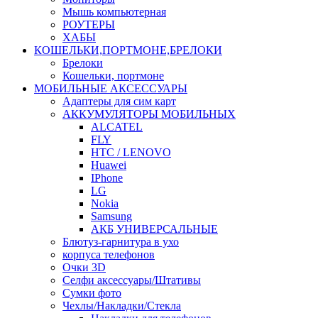
Мышь компьютерная
РОУТЕРЫ
ХАБЫ
КОШЕЛЬКИ,ПОРТМОНЕ,БРЕЛОКИ
Брелоки
Кошельки, портмоне
МОБИЛЬНЫЕ АКСЕССУАРЫ
Адаптеры для сим карт
АККУМУЛЯТОРЫ МОБИЛЬНЫХ
ALCATEL
FLY
HTC / LENOVO
Huawei
IPhone
LG
Nokia
Samsung
АКБ УНИВЕРСАЛЬНЫЕ
Блютуз-гарнитура в ухо
корпуса телефонов
Очки 3D
Селфи аксессуары/Штативы
Сумки фото
Чехлы/Накладки/Стекла