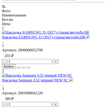
№
Фото
Наименование
Кол-во
Цена
1
Накладка SAMSUNG J3 (2017) стразы/звезда№108
..
1
Артикул:
2000000052700
455 ₽
-
+
Купить
2
Накладка Samsung A52,черный,NEW,SC
..
3
Артикул:
2001000041220
389 ₽
-
+