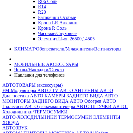
R06 Соль
R14
R20
Батарейки Особые
Крона LR Алкалин
Крона R Соль
Часовые/Слуховые
Элем.пит.Li-on 26500,14505
КЛИМАТ/Обогреватели/Увлажнители/Вентиляторы
МОБИЛЬНЫЕ АКСЕССУАРЫ
Чехлы/Накладки/Стекла
Накладки для телефонов
АВТОТОВАРЫ (аксессуары)
FM-Модуляторы
АВТО TV
АВТО АНТЕННЫ
АВТО
Диагностика
АВТО КАМЕРЫ ЗАДНЕГО ВИДА
АВТО
МОНИТОРЫ ЗАДНЕГО ВИДА
АВТО Обогрев
АВТО
Пылесосы
АВТО разъемы/штекеры
АВТО ШТУЧКИ
АВТО-
Холодильники/ТЕРМОСУМКИ
АВТО-ХОЛОДИЛЬНИКИ
ТЕРМОСУМКИ
ЭЛЕМЕНТЫ
ХООДА
АВТОЗВУК