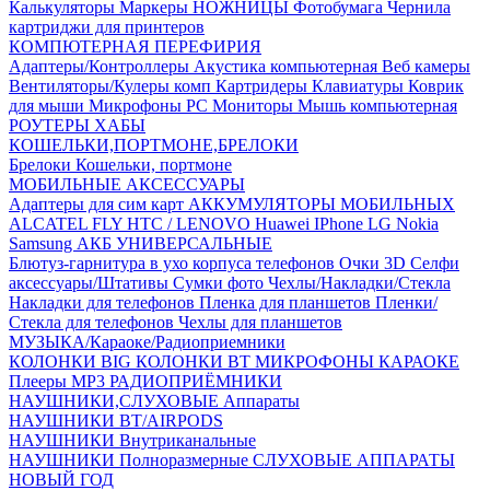
Калькуляторы
Маркеры
НОЖНИЦЫ
Фотобумага
Чернила
картриджи для принтеров
КОМПЮТЕРНАЯ ПЕРЕФИРИЯ
Адаптеры/Контроллеры
Акустика компьютерная
Веб камеры
Вентиляторы/Кулеры комп
Картридеры
Клавиатуры
Коврик
для мыши
Микрофоны PC
Мониторы
Мышь компьютерная
РОУТЕРЫ
ХАБЫ
КОШЕЛЬКИ,ПОРТМОНЕ,БРЕЛОКИ
Брелоки
Кошельки, портмоне
МОБИЛЬНЫЕ АКСЕССУАРЫ
Адаптеры для сим карт
АККУМУЛЯТОРЫ МОБИЛЬНЫХ
ALCATEL
FLY
HTC / LENOVO
Huawei
IPhone
LG
Nokia
Samsung
АКБ УНИВЕРСАЛЬНЫЕ
Блютуз-гарнитура в ухо
корпуса телефонов
Очки 3D
Селфи
аксессуары/Штативы
Сумки фото
Чехлы/Накладки/Стекла
Накладки для телефонов
Пленка для планшетов
Пленки/
Стекла для телефонов
Чехлы для планшетов
МУЗЫКА/Караоке/Радиоприемники
КОЛОНКИ BIG
КОЛОНКИ BT
МИКРОФОНЫ КАРАОКЕ
Плееры MP3
РАДИОПРИЁМНИКИ
НАУШНИКИ,СЛУХОВЫЕ Аппараты
НАУШНИКИ BT/AIRPODS
НАУШНИКИ Внутриканальные
НАУШНИКИ Полноразмерные
СЛУХОВЫЕ АППАРАТЫ
НОВЫЙ ГОД