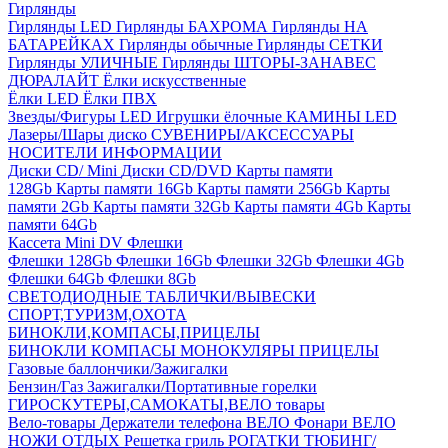
Гирлянды
Гирлянды LED
Гирлянды БАХРОМА
Гирлянды НА
БАТАРЕЙКАХ
Гирлянды обычные
Гирлянды СЕТКИ
Гирлянды УЛИЧНЫЕ
Гирлянды ШТОРЫ-ЗАНАВЕС
ДЮРАЛАЙТ
Ёлки искусственные
Ёлки LED
Ёлки ПВХ
Звезды/Фигуры LED
Игрушки ёлочные
КАМИНЫ LED
Лазеры/Шары диско
СУВЕНИРЫ/АКСЕССУАРЫ
НОСИТЕЛИ ИНФОРМАЦИИ
Диски CD/ Mini
Диски CD/DVD
Карты памяти
128Gb
Карты памяти 16Gb
Карты памяти 256Gb
Карты
памяти 2Gb
Карты памяти 32Gb
Карты памяти 4Gb
Карты
памяти 64Gb
Кассета Mini DV
Флешки
Флешки 128Gb
Флешки 16Gb
Флешки 32Gb
Флешки 4Gb
Флешки 64Gb
Флешки 8Gb
СВЕТОДИОДНЫЕ ТАБЛИЧКИ/ВЫВЕСКИ
СПОРТ,ТУРИЗМ,ОХОТА
БИНОКЛИ,КОМПАСЫ,ПРИЦЕЛЫ
БИНОКЛИ
КОМПАСЫ
МОНОКУЛЯРЫ
ПРИЦЕЛЫ
Газовые баллончики/Зажигалки
Бензин/Газ
Зажигалки/Портативные горелки
ГИРОСКУТЕРЫ,САМОКАТЫ,ВЕЛО товары
Вело-товары
Держатели телефона ВЕЛО
Фонари ВЕЛО
НОЖИ
ОТДЫХ
Решетка гриль
РОГАТКИ
ТЮБИНГ/