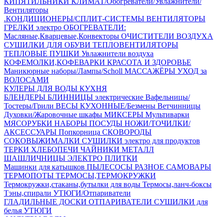
КИПЯТИЛЬНИКИ
КЛИМАТ/Обогреватели/Увлажнители/
Вентиляторы
.КОНДИЦИОНЕРЫ/СПЛИТ-СИСТЕМЫ
ВЕНТИЛЯТОРЫ
ГРЕЛКИ электро
ОБОГРЕВАТЕЛИ:
Масляные,Кварцевые,Конвекторы
ОЧИСТИТЕЛИ ВОЗДУХА
СУШИЛКИ ДЛЯ ОБУВИ
ТЕПЛОВЕНТИЛЯТОРЫ
ТЕПЛОВЫЕ ПУШКИ
Увлажнители воздуха
КОФЕМОЛКИ,КОФЕВАРКИ
КРАСОТА И ЗДОРОВЬЕ
Маникюрные наборы/Лампы/Scholl
МАССАЖЁРЫ
УХОД за
ВОЛОСАМИ
КУЛЕРЫ ДЛЯ ВОДЫ
КУХНЯ
БЛЕНДЕРЫ
БЛИННИЦЫ электрические
Вафельницы/
Тостеры/Грили
ВЕСЫ КУХОННЫЕ/Безмены
Ветчинницы
Духовки/Жаровочные шкафы
МИКСЕРЫ
Мультиварки
МЯСОРУБКИ
НАБОРЫ ПОСУДЫ
НОЖИ/ТОЧИЛКИ/
АКСЕССУАРЫ
Попкорница
СКОВОРОДЫ
СОКОВЫЖИМАЛКИ
СУШИЛКИ электро для продуктов
ТЕРКИ
ХЛЕБОПЕЧИ
ЧАЙНИКИ МЕТАЛЛ
ШАШЛИЧНИЦЫ
ЭЛЕКТРО ПЛИТКИ
Машинки для катышков
ПЫЛЕСОСЫ
РАЗНОЕ
САМОВАРЫ
ТЕРМОПОТЫ
ТЕРМОСЫ,ТЕРМОКРУЖКИ
Термокружки,стаканы,бутылки для воды
Термосы,ланч-боксы
Тэны,спирали
УТЮГИ/Отпариватели
ГЛАДИЛЬНЫЕ ДОСКИ
ОТПАРИВАТЕЛИ
СУШИЛКИ для
белья
УТЮГИ