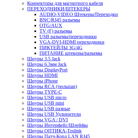
Коннекторы для магнитного кабеля
ПЕРЕХОДНИКИ/ШТЕКЕРЫ
AUDIO-VIDEO Штекеры/Переходки
BNC/RJ45 разъемы
OTG/AUX
TV (F) разъемы
USB разъемы/переходники
VGA-DVI-HDMI переходники
ПИКТЕЙЛЫ 3G/4G
ПИТАНИЕ штекеры/разъемы
Шнуры 3.5 Jack
Шнуры 6.3мм Jack
Шнуры DisplayPort
Шнуры HDMI
Шнуры iPhone
Шнуры RCA (тюльпан)
Шнуры TYPE-C
Шнуры USB micro
Шнуры USB mini
Шнуры USB разные
Шнуры USB Удлинители
Шнуры VGA / DVI
Шнуры Интерфейс/Шлейфы
Шнуры ОПТИКА-Toslink
Шнуры Патч-Корд LAN RJ45