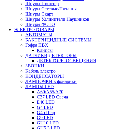
Шнуры Принтер
Шнуры Сетевые/Питания
Шнуры Скарт
Шнуры Удлинители Наушников
Шнуры ФОТО
ЭЛЕКТРОТОВАРЫ
АВТОМАТЫ
БАКТЕРИЦИДНЫЕ СИСТЕМЫ
Гофра ПВХ
Клипсы
ДАТЧИКИ,ДЕТЕКТОРЫ
ДЕТЕКТОРЫ ОСВЕЩЕНИЯ
ЗВОНКИ
Кабель электро
КОНДЕНСАТОРЫ
ЛАМПОЧКИ в фонарики
ЛАМПЫ LED
A60/A55/A70
C37 LED Свеча
E40 LED
G4 LED
G45 Шар
G9 LED
GU10 LED
GU5.3 LED