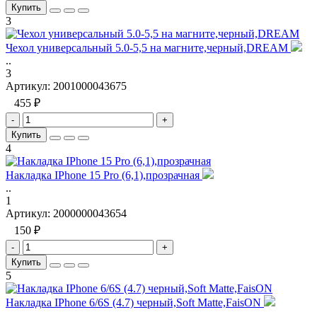
Купить
3
Чехол универсальный 5.0-5,5 на магните,черный,DREAM
..
3
Артикул:
2001000043675
455 ₽
-
+
Купить
4
Накладка IPhone 15 Pro (6,1),прозрачная
..
1
Артикул:
2000000043654
150 ₽
-
+
Купить
5
Накладка IPhone 6/6S (4.7) черный,Soft Matte,FaisON
..