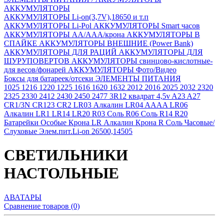
АККУМУЛЯТОРЫ
АККУМУЛЯТОРЫ Li-on(3,7V),18650 и т.п
АККУМУЛЯТОРЫ Li-Pol
АККУМУЛЯТОРЫ Smart часов
АККУМУЛЯТОРЫ АА/ААА/крона
АККУМУЛЯТОРЫ В
СПАЙКЕ
АККУМУЛЯТОРЫ ВНЕШНИЕ (Power Bank)
АККУМУЛЯТОРЫ ДЛЯ РАЦИЙ
АККУМУЛЯТОРЫ ДЛЯ
ШУРУПОВЕРТОВ
АККУМУЛЯТОРЫ свинцово-кислотные-
для весов/фонарей
АККУМУЛЯТОРЫ Фото/Видео
Боксы для батареек/отсеки
ЭЛЕМЕНТЫ ПИТАНИЯ
1025
1216
1220
1225
1616
1620
1632
2012
2016
2025
2032
2320
2325
2330
2412
2430
2450
2477
3R12 квадрат 4,5v
A23
A27
CR1/3N
CR123
CR2
LR03 Алкалин
LR04 AAAA
LR06
Алкалин
LR1
LR14
LR20
R03 Соль
R06 Соль
R14
R20
Батарейки Особые
Крона LR Алкалин
Крона R Соль
Часовые/
Слуховые
Элем.пит.Li-on 26500,14505
СВЕТИЛЬНИКИ
НАСТОЛЬНЫЕ
АВАТАРЫ
Сравнение товаров (0)