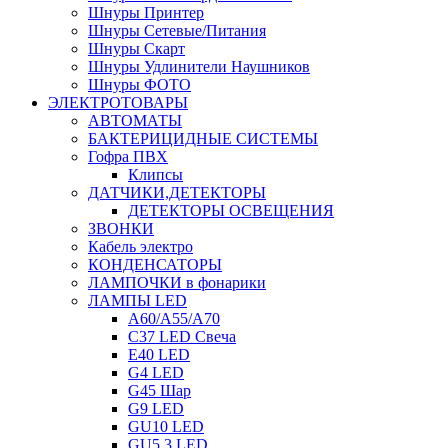
Шнуры Принтер
Шнуры Сетевые/Питания
Шнуры Скарт
Шнуры Удлинители Наушников
Шнуры ФОТО
ЭЛЕКТРОТОВАРЫ
АВТОМАТЫ
БАКТЕРИЦИДНЫЕ СИСТЕМЫ
Гофра ПВХ
Клипсы
ДАТЧИКИ,ДЕТЕКТОРЫ
ДЕТЕКТОРЫ ОСВЕЩЕНИЯ
ЗВОНКИ
Кабель электро
КОНДЕНСАТОРЫ
ЛАМПОЧКИ в фонарики
ЛАМПЫ LED
A60/A55/A70
C37 LED Свеча
E40 LED
G4 LED
G45 Шар
G9 LED
GU10 LED
GU5.3 LED