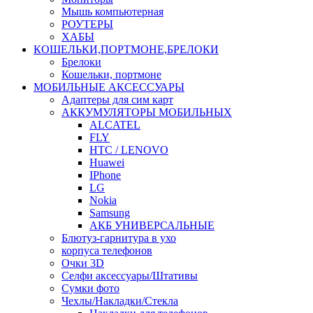
Мышь компьютерная
РОУТЕРЫ
ХАБЫ
КОШЕЛЬКИ,ПОРТМОНЕ,БРЕЛОКИ
Брелоки
Кошельки, портмоне
МОБИЛЬНЫЕ АКСЕССУАРЫ
Адаптеры для сим карт
АККУМУЛЯТОРЫ МОБИЛЬНЫХ
ALCATEL
FLY
HTC / LENOVO
Huawei
IPhone
LG
Nokia
Samsung
АКБ УНИВЕРСАЛЬНЫЕ
Блютуз-гарнитура в ухо
корпуса телефонов
Очки 3D
Селфи аксессуары/Штативы
Сумки фото
Чехлы/Накладки/Стекла