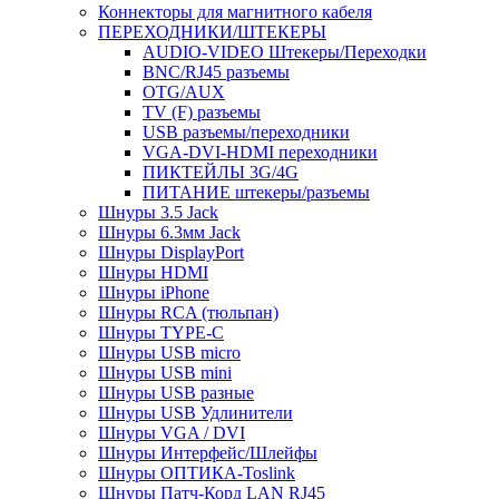
Коннекторы для магнитного кабеля
ПЕРЕХОДНИКИ/ШТЕКЕРЫ
AUDIO-VIDEO Штекеры/Переходки
BNC/RJ45 разъемы
OTG/AUX
TV (F) разъемы
USB разъемы/переходники
VGA-DVI-HDMI переходники
ПИКТЕЙЛЫ 3G/4G
ПИТАНИЕ штекеры/разъемы
Шнуры 3.5 Jack
Шнуры 6.3мм Jack
Шнуры DisplayPort
Шнуры HDMI
Шнуры iPhone
Шнуры RCA (тюльпан)
Шнуры TYPE-C
Шнуры USB micro
Шнуры USB mini
Шнуры USB разные
Шнуры USB Удлинители
Шнуры VGA / DVI
Шнуры Интерфейс/Шлейфы
Шнуры ОПТИКА-Toslink
Шнуры Патч-Корд LAN RJ45