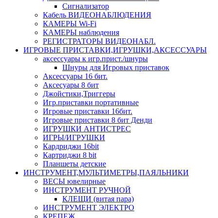
Сигнализатор
Кабель ВИДЕОНАБЛЮДЕНИЯ
КАМЕРЫ Wi-Fi
КАМЕРЫ наблюдения
РЕГИСТРАТОРЫ ВИДЕОНАБЛ.
ИГРОВЫЕ ПРИСТАВКИ,ИГРУШКИ,АКСЕССУАРЫ
аксесcуары к игр.прист./шнуры
Шнуры для Игровых приставок
Аксессуары 16 бит.
Аксесуары 8 бит
Джойстики,Триггеры
Игр.приставки портативные
Игровые приставки 16бит.
Игровые приставки 8 бит Денди
ИГРУШКИ АНТИСТРЕС
ИГРЫ/ИГРУШКИ
Кардриджи 16bit
Картриджи 8 bit
Планшеты детские
ИНСТРУМЕНТ,МУЛЬТИМЕТРЫ,ПАЯЛЬНИКИ
ВЕСЫ ювелирные
ИНСТРУМЕНТ РУЧНОЙ
КЛЕЩИ (витая пара)
ИНСТРУМЕНТ ЭЛЕКТРО
КРЕПЕЖ