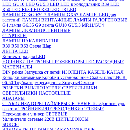
LED
GU10 LED
GU5.3 LED
LED в холодильник
R39 LED
R50 LED
R63 LED
R80 LED
T8 LED
ЛАМПЫ G23/G9/2G7
ЛАМПЫ GX53
ЛАМПЫ LED для
растений
ЛАМПЫ ВИНТАЖНЫЕ
ЛАМПЫ ГАЛОГЕНОВЫЕ
G4 лампа
G6.35
G9 лампа
GU10
GU5.3
MR11/GU4
ЛАМПЫ ЛЮМИНИСЦЕНТНЫЕ
СТАРТЕРЫ
ЛАМПЫ НАКАЛИВАНИЯ
R39
R50
R63
Свеча
Шар
ЛЕНТА LED
Коннекторы для LED
НОЧНИКИ
ПАТРОНЫ
ПРОЖЕКТОРЫ LED
РАСХОДНЫЕ
МАТЕРИАЛЫ
DIN рейка
Заглушка от детей
ИЗОЛЕНТА
КАБЕЛЬ КАНАЛ
Колодки клеммные
Коробки установочные
Скобы пласт.NCR-
06-50
Трубка термоусадочная
Хомуты/Стяжки
РОЗЕТКИ ВЫКЛЮЧАТЕЛИ
СВЕТИЛЬНИКИ
СВЕТИЛЬНИКИ НАСТОЛЬНЫЕ
АВАТАРЫ
СТАБИЛИЗАТОРЫ
ТАЙМЕРЫ СЕТЕВЫЕ
Телефонные удл.
разетки
ТРОЙНИКИ/ПЕРЕХОДНИКИ СЕТЕВЫЕ
Переходники универ,СЕТЕВЫЕ
Удлинители сетевые 220В
ЩИТЫ,БОКСЫ
БОКСЫ
ЭЛЕМЕНТЫ ПИТАНИЯ / АККУМУЛЯТОРЫ