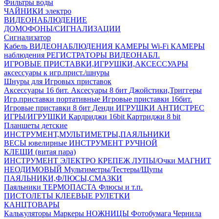
Фильтры воды
ЧАЙНИКИ электро
ВИДЕОНАБЛЮДЕНИЕ
ДОМОФОНЫ/СИГНАЛИЗАЦИИ
Сигнализатор
Кабель ВИДЕОНАБЛЮДЕНИЯ
КАМЕРЫ Wi-Fi
КАМЕРЫ
наблюдения
РЕГИСТРАТОРЫ ВИДЕОНАБЛ.
ИГРОВЫЕ ПРИСТАВКИ,ИГРУШКИ,АКСЕССУАРЫ
аксесcуары к игр.прист./шнуры
Шнуры для Игровых приставок
Аксессуары 16 бит.
Аксесуары 8 бит
Джойстики,Триггеры
Игр.приставки портативные
Игровые приставки 16бит.
Игровые приставки 8 бит Денди
ИГРУШКИ АНТИСТРЕС
ИГРЫ/ИГРУШКИ
Кардриджи 16bit
Картриджи 8 bit
Планшеты детские
ИНСТРУМЕНТ,МУЛЬТИМЕТРЫ,ПАЯЛЬНИКИ
ВЕСЫ ювелирные
ИНСТРУМЕНТ РУЧНОЙ
КЛЕЩИ (витая пара)
ИНСТРУМЕНТ ЭЛЕКТРО
КРЕПЕЖ
ЛУПЫ/Очки
МАГНИТ
НЕОДИМОВЫЙ
Мультиметры/Тестеры/Щупы
ПАЯЛЬНИКИ,ФЛЮСЫ,СМАЗКИ
Паяльники
ТЕРМОПАСТА
Флюсы и т.п.
ПИСТОЛЕТЫ КЛЕЕВЫЕ
РУЛЕТКИ
КАНЦТОВАРЫ
Калькуляторы
Маркеры
НОЖНИЦЫ
Фотобумага
Чернила