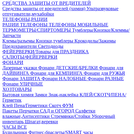
СРЕДСТВА ЗАЩИТЫ ОТ ВРЕДИТЕЛЕЙ
Средства защиты от вредителей (химия)
Ультразвуковые
отпугиватели,мухабойки
ТЕЛЕФОНЫ,РАЦИИ
РАЦИИ
ТЕЛЕФОНЫ
ТЕЛЕФОНЫ МОБИЛЬНЫЕ
ТЕРМОМЕТРЫ/СПИРТОМЕРЫ
Тумблеры/Кнопки/Клеммы/
Запчасти
Клемы/разъемы
Кнопки,тумблеры
Крокодилы/Зажимы
Предохранители
Светодиоды
ФЕЙЕРВЕРКИ/Товары для ПРАЗДНИКА
САЛЮТЫ/ФЕЙЕРВЕРКИ
ФОНАРИ
Лазерные указки
Фонари ДЕТСКИЕ/БРЕЛКИ
Фонари для
ДАЙВИНГА
Фонари для КЕМПИНГА
Фонари для РУЖЬЯ
Фонари ЗАЩИТА
Фонари НАЛОБНЫЕ
Фонари РАЗНЫЕ
Фонари УЛИЧНЫЕ
ХОЗТОВАРЫ
Бытовая химия
Замки
Знак-наклейка
КЛЕЙ/СКОТЧ/ПЕНА/
Герметик
Клей
Пена/Герметики
Скотч
ФУМ
Пакеты
Перчатки
САД и ОГОРОД
Салфетки
влажные,Антисептики
Стремянки/Стойки
Уборочный
инвентарь
Шпагат,веревки
ЧАСЫ ВСЕ
Будильники
Фитнес-браслеты/SMART часы