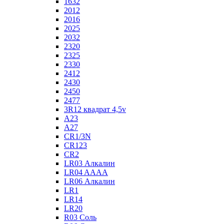
1632
2012
2016
2025
2032
2320
2325
2330
2412
2430
2450
2477
3R12 квадрат 4,5v
A23
A27
CR1/3N
CR123
CR2
LR03 Алкалин
LR04 AAAA
LR06 Алкалин
LR1
LR14
LR20
R03 Соль