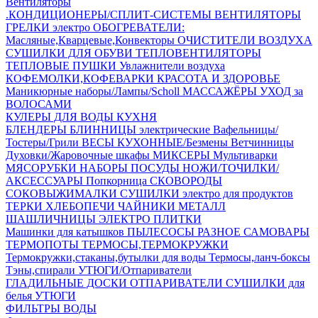
Вентиляторы
.КОНДИЦИОНЕРЫ/СПЛИТ-СИСТЕМЫ
ВЕНТИЛЯТОРЫ
ГРЕЛКИ электро
ОБОГРЕВАТЕЛИ:
Масляные,Кварцевые,Конвекторы
ОЧИСТИТЕЛИ ВОЗДУХА
СУШИЛКИ ДЛЯ ОБУВИ
ТЕПЛОВЕНТИЛЯТОРЫ
ТЕПЛОВЫЕ ПУШКИ
Увлажнители воздуха
КОФЕМОЛКИ,КОФЕВАРКИ
КРАСОТА И ЗДОРОВЬЕ
Маникюрные наборы/Лампы/Scholl
МАССАЖЁРЫ
УХОД за
ВОЛОСАМИ
КУЛЕРЫ ДЛЯ ВОДЫ
КУХНЯ
БЛЕНДЕРЫ
БЛИННИЦЫ электрические
Вафельницы/
Тостеры/Грили
ВЕСЫ КУХОННЫЕ/Безмены
Ветчинницы
Духовки/Жаровочные шкафы
МИКСЕРЫ
Мультиварки
МЯСОРУБКИ
НАБОРЫ ПОСУДЫ
НОЖИ/ТОЧИЛКИ/
АКСЕССУАРЫ
Попкорница
СКОВОРОДЫ
СОКОВЫЖИМАЛКИ
СУШИЛКИ электро для продуктов
ТЕРКИ
ХЛЕБОПЕЧИ
ЧАЙНИКИ МЕТАЛЛ
ШАШЛИЧНИЦЫ
ЭЛЕКТРО ПЛИТКИ
Машинки для катышков
ПЫЛЕСОСЫ
РАЗНОЕ
САМОВАРЫ
ТЕРМОПОТЫ
ТЕРМОСЫ,ТЕРМОКРУЖКИ
Термокружки,стаканы,бутылки для воды
Термосы,ланч-боксы
Тэны,спирали
УТЮГИ/Отпариватели
ГЛАДИЛЬНЫЕ ДОСКИ
ОТПАРИВАТЕЛИ
СУШИЛКИ для
белья
УТЮГИ
ФИЛЬТРЫ ВОДЫ