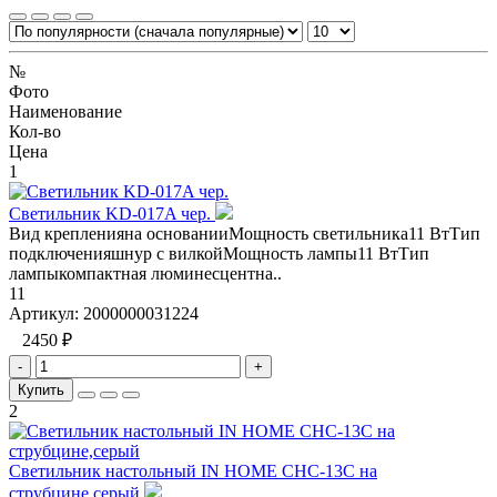
№
Фото
Наименование
Кол-во
Цена
1
Светильник KD-017A чер.
Вид крепленияна основанииМощность светильника11 ВтТип
подключенияшнур с вилкойМощность лампы11 ВтТип
лампыкомпактная люминесцентна..
11
Артикул:
2000000031224
2450 ₽
-
+
Купить
2
Светильник настольный IN HOME СНС-13С на
струбцине,серый