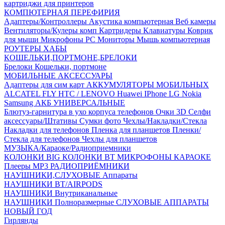
картриджи для принтеров
КОМПЮТЕРНАЯ ПЕРЕФИРИЯ
Адаптеры/Контроллеры
Акустика компьютерная
Веб камеры
Вентиляторы/Кулеры комп
Картридеры
Клавиатуры
Коврик
для мыши
Микрофоны PC
Мониторы
Мышь компьютерная
РОУТЕРЫ
ХАБЫ
КОШЕЛЬКИ,ПОРТМОНЕ,БРЕЛОКИ
Брелоки
Кошельки, портмоне
МОБИЛЬНЫЕ АКСЕССУАРЫ
Адаптеры для сим карт
АККУМУЛЯТОРЫ МОБИЛЬНЫХ
ALCATEL
FLY
HTC / LENOVO
Huawei
IPhone
LG
Nokia
Samsung
АКБ УНИВЕРСАЛЬНЫЕ
Блютуз-гарнитура в ухо
корпуса телефонов
Очки 3D
Селфи
аксессуары/Штативы
Сумки фото
Чехлы/Накладки/Стекла
Накладки для телефонов
Пленка для планшетов
Пленки/
Стекла для телефонов
Чехлы для планшетов
МУЗЫКА/Караоке/Радиоприемники
КОЛОНКИ BIG
КОЛОНКИ BT
МИКРОФОНЫ КАРАОКЕ
Плееры MP3
РАДИОПРИЁМНИКИ
НАУШНИКИ,СЛУХОВЫЕ Аппараты
НАУШНИКИ BT/AIRPODS
НАУШНИКИ Внутриканальные
НАУШНИКИ Полноразмерные
СЛУХОВЫЕ АППАРАТЫ
НОВЫЙ ГОД
Гирлянды