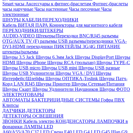
Smart часы
Аксессуары к фитнес-браслетам
Фитнес-браслеты
часы наручные
Часы настенные
Часы песочные
Часы
электронные
ШНУРЫ КАБЕЛИ/ПЕРЕХОДНИКИ
Кабель ВИТАЯ ПАРА
Коннекторы для магнитного кабеля
ПЕРЕХОДНИКИ/ШТЕКЕРЫ
AUDIO-VIDEO Штекеры/Переходки
BNC/RJ45 разъемы
OTG/AUX
TV (F) разъемы
USB разъемы/переходники
VGA-
DVI-HDMI переходники
ПИКТЕЙЛЫ 3G/4G
ПИТАНИЕ
штекеры/разъемы
Шнуры 3.5 Jack
Шнуры 6.3мм Jack
Шнуры DisplayPort
Шнуры
HDMI
Шнуры iPhone
Шнуры RCA (тюльпан)
Шнуры TYPE-C
Шнуры USB micro
Шнуры USB mini
Шнуры USB разные
Шнуры USB Удлинители
Шнуры VGA / DVI
Шнуры
Интерфейс/Шлейфы
Шнуры ОПТИКА-Toslink
Шнуры Патч-
Корд LAN RJ45
Шнуры Принтер
Шнуры Сетевые/Питания
Шнуры Скарт
Шнуры Удлинители Наушников
Шнуры ФОТО
ЭЛЕКТРОТОВАРЫ
АВТОМАТЫ
БАКТЕРИЦИДНЫЕ СИСТЕМЫ
Гофра ПВХ
Клипсы
ДАТЧИКИ,ДЕТЕКТОРЫ
ДЕТЕКТОРЫ ОСВЕЩЕНИЯ
ЗВОНКИ
Кабель электро
КОНДЕНСАТОРЫ
ЛАМПОЧКИ в
фонарики
ЛАМПЫ LED
A60/A55/A70
C37 LED Свеча
E40 LED
G4 LED
G45 Шар
G9