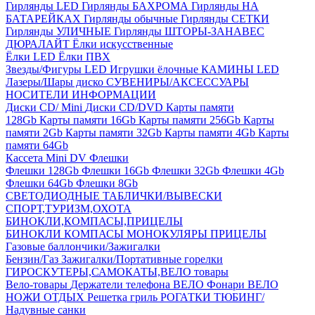
Гирлянды LED
Гирлянды БАХРОМА
Гирлянды НА
БАТАРЕЙКАХ
Гирлянды обычные
Гирлянды СЕТКИ
Гирлянды УЛИЧНЫЕ
Гирлянды ШТОРЫ-ЗАНАВЕС
ДЮРАЛАЙТ
Ёлки искусственные
Ёлки LED
Ёлки ПВХ
Звезды/Фигуры LED
Игрушки ёлочные
КАМИНЫ LED
Лазеры/Шары диско
СУВЕНИРЫ/АКСЕССУАРЫ
НОСИТЕЛИ ИНФОРМАЦИИ
Диски CD/ Mini
Диски CD/DVD
Карты памяти
128Gb
Карты памяти 16Gb
Карты памяти 256Gb
Карты
памяти 2Gb
Карты памяти 32Gb
Карты памяти 4Gb
Карты
памяти 64Gb
Кассета Mini DV
Флешки
Флешки 128Gb
Флешки 16Gb
Флешки 32Gb
Флешки 4Gb
Флешки 64Gb
Флешки 8Gb
СВЕТОДИОДНЫЕ ТАБЛИЧКИ/ВЫВЕСКИ
СПОРТ,ТУРИЗМ,ОХОТА
БИНОКЛИ,КОМПАСЫ,ПРИЦЕЛЫ
БИНОКЛИ
КОМПАСЫ
МОНОКУЛЯРЫ
ПРИЦЕЛЫ
Газовые баллончики/Зажигалки
Бензин/Газ
Зажигалки/Портативные горелки
ГИРОСКУТЕРЫ,САМОКАТЫ,ВЕЛО товары
Вело-товары
Держатели телефона ВЕЛО
Фонари ВЕЛО
НОЖИ
ОТДЫХ
Решетка гриль
РОГАТКИ
ТЮБИНГ/
Надувные санки