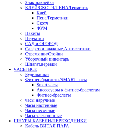
Знак-наклейка
КЛЕЙ/СКОТЧ/ПЕНА/Герметик
Клей
Пена/Герметики
Скотч
ФУМ
Пакеты
Перчатки
САД и ОГОРОД
Салфетки влажные,Антисептики
Стремянки/Стойки
Уборочный инвентарь
Шпагат,веревки
ЧАСЫ ВСЕ
Будильники
Фитнес-браслеты/SMART часы
Smart часы
Аксессуары к фитнес-браслетам
Фитнес-браслеты
часы наручные
Часы настенные
Часы песочные
Часы электронные
ШНУРЫ КАБЕЛИ/ПЕРЕХОДНИКИ
Кабель ВИТАЯ ПАРА