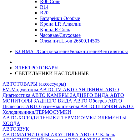
R06 Соль
R14
R20
Батарейки Особые
Крона LR Алкалин
Крона R Соль
Часовые/Слуховые
Элем.пит.Li-on 26500,14505
КЛИМАТ/Обогреватели/Увлажнители/Вентиляторы
ЭЛЕКТРОТОВАРЫ
СВЕТИЛЬНИКИ НАСТОЛЬНЫЕ
АВТОТОВАРЫ (аксессуары)
FM-Модуляторы
АВТО TV
АВТО АНТЕННЫ
АВТО
Диагностика
АВТО КАМЕРЫ ЗАДНЕГО ВИДА
АВТО
МОНИТОРЫ ЗАДНЕГО ВИДА
АВТО Обогрев
АВТО
Пылесосы
АВТО разъемы/штекеры
АВТО ШТУЧКИ
АВТО-
Холодильники/ТЕРМОСУМКИ
АВТО-ХОЛОДИЛЬНИКИ
ТЕРМОСУМКИ
ЭЛЕМЕНТЫ
ХООДА
АВТОЗВУК
АВТОМАГНИТОЛЫ
АКУСТИКА АВТО!!!
Кабель