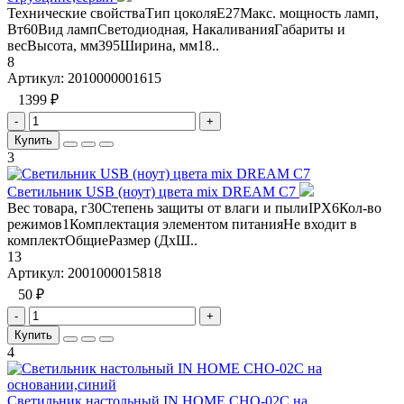
Технические свойстваТип цоколяE27Макс. мощность ламп,
Вт60Вид лампСветодиодная, НакаливанияГабариты и
весВысота, мм395Ширина, мм18..
8
Артикул:
2010000001615
1399 ₽
-
+
Купить
3
Светильник USB (ноут) цвета mix DREAM C7
Вес товара, г30Степень защиты от влаги и пылиIPX6Кол-во
режимов1Комплектация элементом питанияНе входит в
комплектОбщиеРазмер (ДхШ..
13
Артикул:
2001000015818
50 ₽
-
+
Купить
4
Светильник настольный IN HOME СНО-02С на