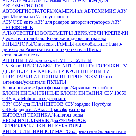
АКУСТИЧЕСКИЙ
Клеммы АВТО
РФЗЪЕМ ДЛЯ
АВТОМАГНИТОЛ
АВТОРЕГИСТРАТОРЫ/КАМЕРЫ з/в
АВТОХИМИЯ
АЗУ
для Мобильных/Авто устройств
АЗУ USB авто
АЗУ для радаров,авторегистраторов
АЗУ
ТЕЛЕФОНОВ
АЛКОТЕСТЕРЫ
ВОЛЬТМЕТРЫ
ДЕРЖАТЕЛИ/КРЕПЕЖИ
Держатели телефона
Крепежи видеорегистратора
ИНВЕРТОРЫ/Стартеры
ЛАМПЫ автомобильные
Радар-
детекторы
Разветвители прикуривателя
Щетки
стеклоочистителя
АНТЕНЫ ТV,Приставки DVB-T,ПУЛЬТЫ
TV Smart ПРИСТАВКИ
TV АНТЕННЫ
TV ГОЛОВКИ
TV
ДЕЛИТЕЛИ
TV КАБЕЛЬ
TV КРОНШТЕЙНЫ
TV
ПРИСТАВКИ
АНТЕННЫ ИНТЕРНЕТ/GSM
Платы
антенные/усилители
ПУЛЬТЫ
Блоки питания/Трансформаторы/Зарядные устройства
БЛОКИ ПИТ.АНТЕННЫЕ
БЛОКИ ПИТАНИЯ
СЗУ 18650
СЗУ для Мобильных устройст
СЗУ
СЗУ для ПЛАНШЕТОВ
СЗУ зарядка Ноутбука
СЗУ Зарядные АА/ааа
Трансформаторы
БЫТОВАЯ ТЕХНИКА/Фильтры воды
ВЕСЫ НАПОЛЬНЫЕ
Для ФЕРМЕРОВ
.ЗЕРНОДРОБИЛКИ
.ИНКУБАТОРЫ
КИПЯТИЛЬНИКИ
КЛИМАТ/Обогреватели/Увлажнители/