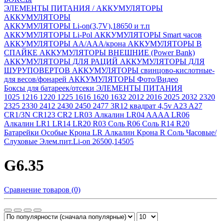
ЭЛЕМЕНТЫ ПИТАНИЯ / АККУМУЛЯТОРЫ
АККУМУЛЯТОРЫ
АККУМУЛЯТОРЫ Li-on(3,7V),18650 и т.п
АККУМУЛЯТОРЫ Li-Pol
АККУМУЛЯТОРЫ Smart часов
АККУМУЛЯТОРЫ АА/ААА/крона
АККУМУЛЯТОРЫ В
СПАЙКЕ
АККУМУЛЯТОРЫ ВНЕШНИЕ (Power Bank)
АККУМУЛЯТОРЫ ДЛЯ РАЦИЙ
АККУМУЛЯТОРЫ ДЛЯ
ШУРУПОВЕРТОВ
АККУМУЛЯТОРЫ свинцово-кислотные-
для весов/фонарей
АККУМУЛЯТОРЫ Фото/Видео
Боксы для батареек/отсеки
ЭЛЕМЕНТЫ ПИТАНИЯ
1025
1216
1220
1225
1616
1620
1632
2012
2016
2025
2032
2320
2325
2330
2412
2430
2450
2477
3R12 квадрат 4,5v
A23
A27
CR1/3N
CR123
CR2
LR03 Алкалин
LR04 AAAA
LR06
Алкалин
LR1
LR14
LR20
R03 Соль
R06 Соль
R14
R20
Батарейки Особые
Крона LR Алкалин
Крона R Соль
Часовые/
Слуховые
Элем.пит.Li-on 26500,14505
G6.35
Сравнение товаров (0)