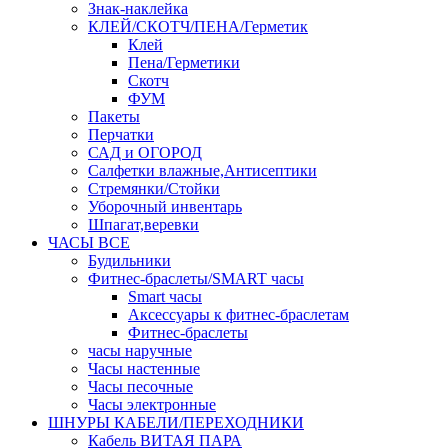
Знак-наклейка
КЛЕЙ/СКОТЧ/ПЕНА/Герметик
Клей
Пена/Герметики
Скотч
ФУМ
Пакеты
Перчатки
САД и ОГОРОД
Салфетки влажные,Антисептики
Стремянки/Стойки
Уборочный инвентарь
Шпагат,веревки
ЧАСЫ ВСЕ
Будильники
Фитнес-браслеты/SMART часы
Smart часы
Аксессуары к фитнес-браслетам
Фитнес-браслеты
часы наручные
Часы настенные
Часы песочные
Часы электронные
ШНУРЫ КАБЕЛИ/ПЕРЕХОДНИКИ
Кабель ВИТАЯ ПАРА