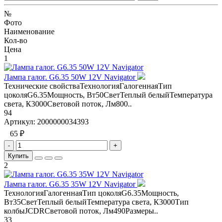
№
Фото
Наименование
Кол-во
Цена
1
Лампа галог. G6.35 50W 12V Navigator
Технические свойстваТехнологияГалогеннаяТип
цоколяG6.35Мощность, Вт50СветТеплый белыйТемпература
света, К3000Световой поток, Лм800..
94
Артикул:
2000000034393
65 ₽
-
+
Купить
2
Лампа галог. G6.35 35W 12V Navigator
ТехнологияГалогеннаяТип цоколяG6.35Мощность,
Вт35СветТеплый белыйТемпература света, К3000Тип
колбыJCDRСветовой поток, Лм490Размеры..
33