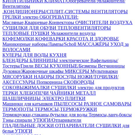
КИПЯТИЛЬНИКИ
КЛИМАТ/Обогреватели/Увлажнители/
Вентиляторы
.КОНДИЦИОНЕРЫ/СПЛИТ-СИСТЕМЫ
ВЕНТИЛЯТОРЫ
ГРЕЛКИ электро
ОБОГРЕВАТЕЛИ:
Масляные,Кварцевые,Конвекторы
ОЧИСТИТЕЛИ ВОЗДУХА
СУШИЛКИ ДЛЯ ОБУВИ
ТЕПЛОВЕНТИЛЯТОРЫ
ТЕПЛОВЫЕ ПУШКИ
Увлажнители воздуха
КОФЕМОЛКИ,КОФЕВАРКИ
КРАСОТА И ЗДОРОВЬЕ
Маникюрные наборы/Лампы/Scholl
МАССАЖЁРЫ
УХОД за
ВОЛОСАМИ
КУЛЕРЫ ДЛЯ ВОДЫ
КУХНЯ
БЛЕНДЕРЫ
БЛИННИЦЫ электрические
Вафельницы/
Тостеры/Грили
ВЕСЫ КУХОННЫЕ/Безмены
Ветчинницы
Духовки/Жаровочные шкафы
МИКСЕРЫ
Мультиварки
МЯСОРУБКИ
НАБОРЫ ПОСУДЫ
НОЖИ/ТОЧИЛКИ/
АКСЕССУАРЫ
Попкорница
СКОВОРОДЫ
СОКОВЫЖИМАЛКИ
СУШИЛКИ электро для продуктов
ТЕРКИ
ХЛЕБОПЕЧИ
ЧАЙНИКИ МЕТАЛЛ
ШАШЛИЧНИЦЫ
ЭЛЕКТРО ПЛИТКИ
Машинки для катышков
ПЫЛЕСОСЫ
РАЗНОЕ
САМОВАРЫ
ТЕРМОПОТЫ
ТЕРМОСЫ,ТЕРМОКРУЖКИ
Термокружки,стаканы,бутылки для воды
Термосы,ланч-боксы
Тэны,спирали
УТЮГИ/Отпариватели
ГЛАДИЛЬНЫЕ ДОСКИ
ОТПАРИВАТЕЛИ
СУШИЛКИ для
белья
УТЮГИ