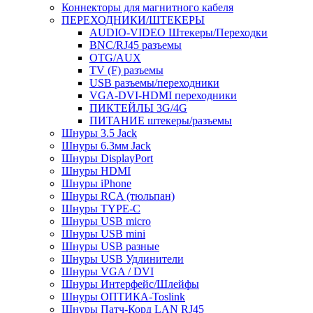
Коннекторы для магнитного кабеля
ПЕРЕХОДНИКИ/ШТЕКЕРЫ
AUDIO-VIDEO Штекеры/Переходки
BNC/RJ45 разъемы
OTG/AUX
TV (F) разъемы
USB разъемы/переходники
VGA-DVI-HDMI переходники
ПИКТЕЙЛЫ 3G/4G
ПИТАНИЕ штекеры/разъемы
Шнуры 3.5 Jack
Шнуры 6.3мм Jack
Шнуры DisplayPort
Шнуры HDMI
Шнуры iPhone
Шнуры RCA (тюльпан)
Шнуры TYPE-C
Шнуры USB micro
Шнуры USB mini
Шнуры USB разные
Шнуры USB Удлинители
Шнуры VGA / DVI
Шнуры Интерфейс/Шлейфы
Шнуры ОПТИКА-Toslink
Шнуры Патч-Корд LAN RJ45