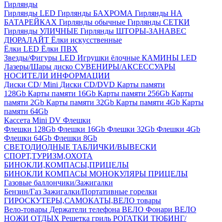
Гирлянды
Гирлянды LED
Гирлянды БАХРОМА
Гирлянды НА
БАТАРЕЙКАХ
Гирлянды обычные
Гирлянды СЕТКИ
Гирлянды УЛИЧНЫЕ
Гирлянды ШТОРЫ-ЗАНАВЕС
ДЮРАЛАЙТ
Ёлки искусственные
Ёлки LED
Ёлки ПВХ
Звезды/Фигуры LED
Игрушки ёлочные
КАМИНЫ LED
Лазеры/Шары диско
СУВЕНИРЫ/АКСЕССУАРЫ
НОСИТЕЛИ ИНФОРМАЦИИ
Диски CD/ Mini
Диски CD/DVD
Карты памяти
128Gb
Карты памяти 16Gb
Карты памяти 256Gb
Карты
памяти 2Gb
Карты памяти 32Gb
Карты памяти 4Gb
Карты
памяти 64Gb
Кассета Mini DV
Флешки
Флешки 128Gb
Флешки 16Gb
Флешки 32Gb
Флешки 4Gb
Флешки 64Gb
Флешки 8Gb
СВЕТОДИОДНЫЕ ТАБЛИЧКИ/ВЫВЕСКИ
СПОРТ,ТУРИЗМ,ОХОТА
БИНОКЛИ,КОМПАСЫ,ПРИЦЕЛЫ
БИНОКЛИ
КОМПАСЫ
МОНОКУЛЯРЫ
ПРИЦЕЛЫ
Газовые баллончики/Зажигалки
Бензин/Газ
Зажигалки/Портативные горелки
ГИРОСКУТЕРЫ,САМОКАТЫ,ВЕЛО товары
Вело-товары
Держатели телефона ВЕЛО
Фонари ВЕЛО
НОЖИ
ОТДЫХ
Решетка гриль
РОГАТКИ
ТЮБИНГ/