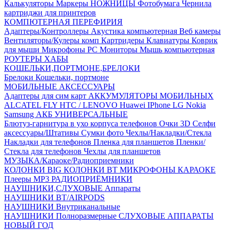
Калькуляторы
Маркеры
НОЖНИЦЫ
Фотобумага
Чернила
картриджи для принтеров
КОМПЮТЕРНАЯ ПЕРЕФИРИЯ
Адаптеры/Контроллеры
Акустика компьютерная
Веб камеры
Вентиляторы/Кулеры комп
Картридеры
Клавиатуры
Коврик
для мыши
Микрофоны PC
Мониторы
Мышь компьютерная
РОУТЕРЫ
ХАБЫ
КОШЕЛЬКИ,ПОРТМОНЕ,БРЕЛОКИ
Брелоки
Кошельки, портмоне
МОБИЛЬНЫЕ АКСЕССУАРЫ
Адаптеры для сим карт
АККУМУЛЯТОРЫ МОБИЛЬНЫХ
ALCATEL
FLY
HTC / LENOVO
Huawei
IPhone
LG
Nokia
Samsung
АКБ УНИВЕРСАЛЬНЫЕ
Блютуз-гарнитура в ухо
корпуса телефонов
Очки 3D
Селфи
аксессуары/Штативы
Сумки фото
Чехлы/Накладки/Стекла
Накладки для телефонов
Пленка для планшетов
Пленки/
Стекла для телефонов
Чехлы для планшетов
МУЗЫКА/Караоке/Радиоприемники
КОЛОНКИ BIG
КОЛОНКИ BT
МИКРОФОНЫ КАРАОКЕ
Плееры MP3
РАДИОПРИЁМНИКИ
НАУШНИКИ,СЛУХОВЫЕ Аппараты
НАУШНИКИ BT/AIRPODS
НАУШНИКИ Внутриканальные
НАУШНИКИ Полноразмерные
СЛУХОВЫЕ АППАРАТЫ
НОВЫЙ ГОД