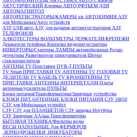
АВТОМАГНИТОЛЫ
АКУСТИКА АВТО!!!
Кабель
АКУСТИЧЕСКИЙ
Клеммы АВТО
РФЗЪЕМ ДЛЯ
АВТОМАГНИТОЛ
АВТОРЕГИСТРАТОРЫ/КАМЕРЫ з/в
АВТОХИМИЯ
АЗУ
для Мобильных/Авто устройств
АЗУ USB авто
АЗУ для радаров,авторегистраторов
АЗУ
ТЕЛЕФОНОВ
АЛКОТЕСТЕРЫ
ВОЛЬТМЕТРЫ
ДЕРЖАТЕЛИ/КРЕПЕЖИ
Держатели телефона
Крепежи видеорегистратора
ИНВЕРТОРЫ/Стартеры
ЛАМПЫ автомобильные
Радар-
детекторы
Разветвители прикуривателя
Щетки
стеклоочистителя
АНТЕНЫ ТV,Приставки DVB-T,ПУЛЬТЫ
TV Smart ПРИСТАВКИ
TV АНТЕННЫ
TV ГОЛОВКИ
TV
ДЕЛИТЕЛИ
TV КАБЕЛЬ
TV КРОНШТЕЙНЫ
TV
ПРИСТАВКИ
АНТЕННЫ ИНТЕРНЕТ/GSM
Платы
антенные/усилители
ПУЛЬТЫ
Блоки питания/Трансформаторы/Зарядные устройства
БЛОКИ ПИТ.АНТЕННЫЕ
БЛОКИ ПИТАНИЯ
СЗУ 18650
СЗУ для Мобильных устройст
СЗУ
СЗУ для ПЛАНШЕТОВ
СЗУ зарядка Ноутбука
СЗУ Зарядные АА/ааа
Трансформаторы
БЫТОВАЯ ТЕХНИКА/Фильтры воды
ВЕСЫ НАПОЛЬНЫЕ
Для ФЕРМЕРОВ
.ЗЕРНОДРОБИЛКИ
.ИНКУБАТОРЫ