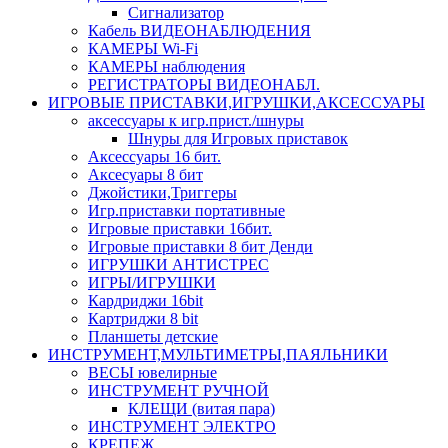
Сигнализатор
Кабель ВИДЕОНАБЛЮДЕНИЯ
КАМЕРЫ Wi-Fi
КАМЕРЫ наблюдения
РЕГИСТРАТОРЫ ВИДЕОНАБЛ.
ИГРОВЫЕ ПРИСТАВКИ,ИГРУШКИ,АКСЕССУАРЫ
аксесcуары к игр.прист./шнуры
Шнуры для Игровых приставок
Аксессуары 16 бит.
Аксесуары 8 бит
Джойстики,Триггеры
Игр.приставки портативные
Игровые приставки 16бит.
Игровые приставки 8 бит Денди
ИГРУШКИ АНТИСТРЕС
ИГРЫ/ИГРУШКИ
Кардриджи 16bit
Картриджи 8 bit
Планшеты детские
ИНСТРУМЕНТ,МУЛЬТИМЕТРЫ,ПАЯЛЬНИКИ
ВЕСЫ ювелирные
ИНСТРУМЕНТ РУЧНОЙ
КЛЕЩИ (витая пара)
ИНСТРУМЕНТ ЭЛЕКТРО
КРЕПЕЖ