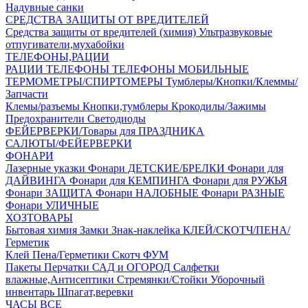
Надувные санки
СРЕДСТВА ЗАЩИТЫ ОТ ВРЕДИТЕЛЕЙ
Средства защиты от вредителей (химия)
Ультразвуковые
отпугиватели,мухабойки
ТЕЛЕФОНЫ,РАЦИИ
РАЦИИ
ТЕЛЕФОНЫ
ТЕЛЕФОНЫ МОБИЛЬНЫЕ
ТЕРМОМЕТРЫ/СПИРТОМЕРЫ
Тумблеры/Кнопки/Клеммы/
Запчасти
Клемы/разъемы
Кнопки,тумблеры
Крокодилы/Зажимы
Предохранители
Светодиоды
ФЕЙЕРВЕРКИ/Товары для ПРАЗДНИКА
САЛЮТЫ/ФЕЙЕРВЕРКИ
ФОНАРИ
Лазерные указки
Фонари ДЕТСКИЕ/БРЕЛКИ
Фонари для
ДАЙВИНГА
Фонари для КЕМПИНГА
Фонари для РУЖЬЯ
Фонари ЗАЩИТА
Фонари НАЛОБНЫЕ
Фонари РАЗНЫЕ
Фонари УЛИЧНЫЕ
ХОЗТОВАРЫ
Бытовая химия
Замки
Знак-наклейка
КЛЕЙ/СКОТЧ/ПЕНА/
Герметик
Клей
Пена/Герметики
Скотч
ФУМ
Пакеты
Перчатки
САД и ОГОРОД
Салфетки
влажные,Антисептики
Стремянки/Стойки
Уборочный
инвентарь
Шпагат,веревки
ЧАСЫ ВСЕ