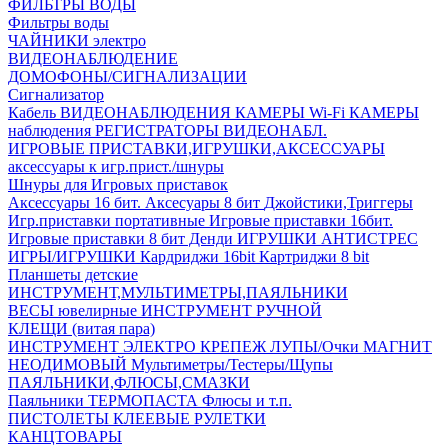
ФИЛЬТРЫ ВОДЫ
Фильтры воды
ЧАЙНИКИ электро
ВИДЕОНАБЛЮДЕНИЕ
ДОМОФОНЫ/СИГНАЛИЗАЦИИ
Сигнализатор
Кабель ВИДЕОНАБЛЮДЕНИЯ
КАМЕРЫ Wi-Fi
КАМЕРЫ
наблюдения
РЕГИСТРАТОРЫ ВИДЕОНАБЛ.
ИГРОВЫЕ ПРИСТАВКИ,ИГРУШКИ,АКСЕССУАРЫ
аксесcуары к игр.прист./шнуры
Шнуры для Игровых приставок
Аксессуары 16 бит.
Аксесуары 8 бит
Джойстики,Триггеры
Игр.приставки портативные
Игровые приставки 16бит.
Игровые приставки 8 бит Денди
ИГРУШКИ АНТИСТРЕС
ИГРЫ/ИГРУШКИ
Кардриджи 16bit
Картриджи 8 bit
Планшеты детские
ИНСТРУМЕНТ,МУЛЬТИМЕТРЫ,ПАЯЛЬНИКИ
ВЕСЫ ювелирные
ИНСТРУМЕНТ РУЧНОЙ
КЛЕЩИ (витая пара)
ИНСТРУМЕНТ ЭЛЕКТРО
КРЕПЕЖ
ЛУПЫ/Очки
МАГНИТ
НЕОДИМОВЫЙ
Мультиметры/Тестеры/Щупы
ПАЯЛЬНИКИ,ФЛЮСЫ,СМАЗКИ
Паяльники
ТЕРМОПАСТА
Флюсы и т.п.
ПИСТОЛЕТЫ КЛЕЕВЫЕ
РУЛЕТКИ
КАНЦТОВАРЫ