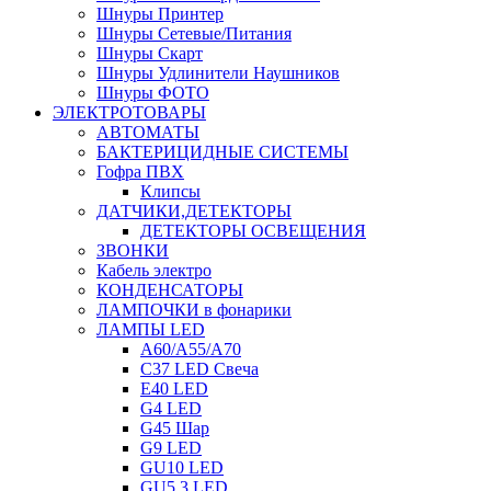
Шнуры Принтер
Шнуры Сетевые/Питания
Шнуры Скарт
Шнуры Удлинители Наушников
Шнуры ФОТО
ЭЛЕКТРОТОВАРЫ
АВТОМАТЫ
БАКТЕРИЦИДНЫЕ СИСТЕМЫ
Гофра ПВХ
Клипсы
ДАТЧИКИ,ДЕТЕКТОРЫ
ДЕТЕКТОРЫ ОСВЕЩЕНИЯ
ЗВОНКИ
Кабель электро
КОНДЕНСАТОРЫ
ЛАМПОЧКИ в фонарики
ЛАМПЫ LED
A60/A55/A70
C37 LED Свеча
E40 LED
G4 LED
G45 Шар
G9 LED
GU10 LED
GU5.3 LED