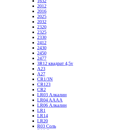
1632
2012
2016
2025
2032
2320
2325
2330
2412
2430
2450
2477
3R12 квадрат 4,5v
A23
A27
CR1/3N
CR123
CR2
LR03 Алкалин
LR04 AAAA
LR06 Алкалин
LR1
LR14
LR20
R03 Соль