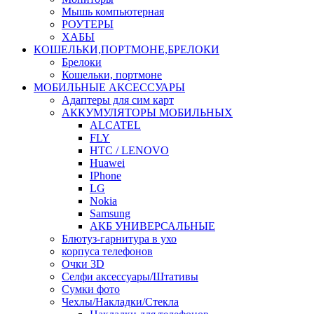
Мышь компьютерная
РОУТЕРЫ
ХАБЫ
КОШЕЛЬКИ,ПОРТМОНЕ,БРЕЛОКИ
Брелоки
Кошельки, портмоне
МОБИЛЬНЫЕ АКСЕССУАРЫ
Адаптеры для сим карт
АККУМУЛЯТОРЫ МОБИЛЬНЫХ
ALCATEL
FLY
HTC / LENOVO
Huawei
IPhone
LG
Nokia
Samsung
АКБ УНИВЕРСАЛЬНЫЕ
Блютуз-гарнитура в ухо
корпуса телефонов
Очки 3D
Селфи аксессуары/Штативы
Сумки фото
Чехлы/Накладки/Стекла