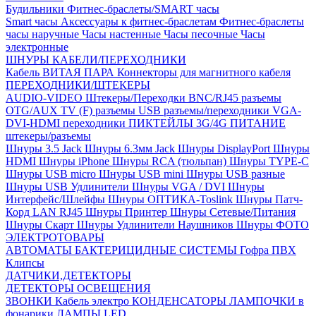
Будильники
Фитнес-браслеты/SMART часы
Smart часы
Аксессуары к фитнес-браслетам
Фитнес-браслеты
часы наручные
Часы настенные
Часы песочные
Часы
электронные
ШНУРЫ КАБЕЛИ/ПЕРЕХОДНИКИ
Кабель ВИТАЯ ПАРА
Коннекторы для магнитного кабеля
ПЕРЕХОДНИКИ/ШТЕКЕРЫ
AUDIO-VIDEO Штекеры/Переходки
BNC/RJ45 разъемы
OTG/AUX
TV (F) разъемы
USB разъемы/переходники
VGA-
DVI-HDMI переходники
ПИКТЕЙЛЫ 3G/4G
ПИТАНИЕ
штекеры/разъемы
Шнуры 3.5 Jack
Шнуры 6.3мм Jack
Шнуры DisplayPort
Шнуры
HDMI
Шнуры iPhone
Шнуры RCA (тюльпан)
Шнуры TYPE-C
Шнуры USB micro
Шнуры USB mini
Шнуры USB разные
Шнуры USB Удлинители
Шнуры VGA / DVI
Шнуры
Интерфейс/Шлейфы
Шнуры ОПТИКА-Toslink
Шнуры Патч-
Корд LAN RJ45
Шнуры Принтер
Шнуры Сетевые/Питания
Шнуры Скарт
Шнуры Удлинители Наушников
Шнуры ФОТО
ЭЛЕКТРОТОВАРЫ
АВТОМАТЫ
БАКТЕРИЦИДНЫЕ СИСТЕМЫ
Гофра ПВХ
Клипсы
ДАТЧИКИ,ДЕТЕКТОРЫ
ДЕТЕКТОРЫ ОСВЕЩЕНИЯ
ЗВОНКИ
Кабель электро
КОНДЕНСАТОРЫ
ЛАМПОЧКИ в
фонарики
ЛАМПЫ LED