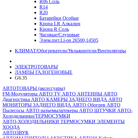
R06 Соль
R14
R20
Батарейки Особые
Крона LR Алкалин
Крона R Соль
Часовые/Слуховые
Элем.пит.Li-on 26500,14505
КЛИМАТ/Обогреватели/Увлажнители/Вентиляторы
ЭЛЕКТРОТОВАРЫ
ЛАМПЫ ГАЛОГЕНОВЫЕ
G6.35
АВТОТОВАРЫ (аксессуары)
FM-Модуляторы
АВТО TV
АВТО АНТЕННЫ
АВТО
Диагностика
АВТО КАМЕРЫ ЗАДНЕГО ВИДА
АВТО
МОНИТОРЫ ЗАДНЕГО ВИДА
АВТО Обогрев
АВТО
Пылесосы
АВТО разъемы/штекеры
АВТО ШТУЧКИ
АВТО-
Холодильники/ТЕРМОСУМКИ
АВТО-ХОЛОДИЛЬНИКИ
ТЕРМОСУМКИ
ЭЛЕМЕНТЫ
ХООДА
АВТОЗВУК