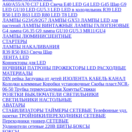
A60/A55/A70
C37 LED Свеча
E40 LED
G4 LED
G45 Шар
G9
LED
GU10 LED
GU5.3 LED
LED в холодильник
R39 LED
R50 LED
R63 LED
R80 LED
T8 LED
ЛАМПЫ G23/G9/2G7
ЛАМПЫ GX53
ЛАМПЫ LED для
растений
ЛАМПЫ ВИНТАЖНЫЕ
ЛАМПЫ ГАЛОГЕНОВЫЕ
G4 лампа
G6.35
G9 лампа
GU10
GU5.3
MR11/GU4
ЛАМПЫ ЛЮМИНИСЦЕНТНЫЕ
СТАРТЕРЫ
ЛАМПЫ НАКАЛИВАНИЯ
R39
R50
R63
Свеча
Шар
ЛЕНТА LED
Коннекторы для LED
НОЧНИКИ
ПАТРОНЫ
ПРОЖЕКТОРЫ LED
РАСХОДНЫЕ
МАТЕРИАЛЫ
DIN рейка
Заглушка от детей
ИЗОЛЕНТА
КАБЕЛЬ КАНАЛ
Колодки клеммные
Коробки установочные
Скобы пласт.NCR-
06-50
Трубка термоусадочная
Хомуты/Стяжки
РОЗЕТКИ ВЫКЛЮЧАТЕЛИ
СВЕТИЛЬНИКИ
СВЕТИЛЬНИКИ НАСТОЛЬНЫЕ
АВАТАРЫ
СТАБИЛИЗАТОРЫ
ТАЙМЕРЫ СЕТЕВЫЕ
Телефонные удл.
разетки
ТРОЙНИКИ/ПЕРЕХОДНИКИ СЕТЕВЫЕ
Переходники универ,СЕТЕВЫЕ
Удлинители сетевые 220В
ЩИТЫ,БОКСЫ
БОКСЫ