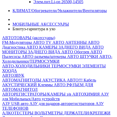
Элем.пит.Li-on 26500,14505
КЛИМАТ/Обогреватели/Увлажнители/Вентиляторы
МОБИЛЬНЫЕ АКСЕССУАРЫ
Блютуз-гарнитура в ухо
АВТОТОВАРЫ (аксессуары)
FM-Модуляторы
АВТО TV
АВТО АНТЕННЫ
АВТО
Диагностика
АВТО КАМЕРЫ ЗАДНЕГО ВИДА
АВТО
МОНИТОРЫ ЗАДНЕГО ВИДА
АВТО Обогрев
АВТО
Пылесосы
АВТО разъемы/штекеры
АВТО ШТУЧКИ
АВТО-
Холодильники/ТЕРМОСУМКИ
АВТО-ХОЛОДИЛЬНИКИ
ТЕРМОСУМКИ
ЭЛЕМЕНТЫ
ХООДА
АВТОЗВУК
АВТОМАГНИТОЛЫ
АКУСТИКА АВТО!!!
Кабель
АКУСТИЧЕСКИЙ
Клеммы АВТО
РФЗЪЕМ ДЛЯ
АВТОМАГНИТОЛ
АВТОРЕГИСТРАТОРЫ/КАМЕРЫ з/в
АВТОХИМИЯ
АЗУ
для Мобильных/Авто устройств
АЗУ USB авто
АЗУ для радаров,авторегистраторов
АЗУ
ТЕЛЕФОНОВ
АЛКОТЕСТЕРЫ
ВОЛЬТМЕТРЫ
ДЕРЖАТЕЛИ/КРЕПЕЖИ