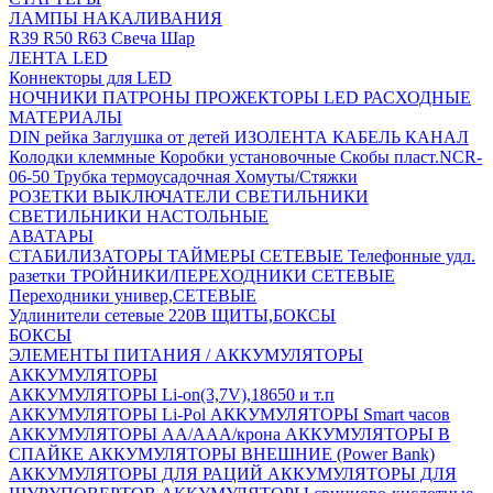
ЛАМПЫ НАКАЛИВАНИЯ
R39
R50
R63
Свеча
Шар
ЛЕНТА LED
Коннекторы для LED
НОЧНИКИ
ПАТРОНЫ
ПРОЖЕКТОРЫ LED
РАСХОДНЫЕ
МАТЕРИАЛЫ
DIN рейка
Заглушка от детей
ИЗОЛЕНТА
КАБЕЛЬ КАНАЛ
Колодки клеммные
Коробки установочные
Скобы пласт.NCR-
06-50
Трубка термоусадочная
Хомуты/Стяжки
РОЗЕТКИ ВЫКЛЮЧАТЕЛИ
СВЕТИЛЬНИКИ
СВЕТИЛЬНИКИ НАСТОЛЬНЫЕ
АВАТАРЫ
СТАБИЛИЗАТОРЫ
ТАЙМЕРЫ СЕТЕВЫЕ
Телефонные удл.
разетки
ТРОЙНИКИ/ПЕРЕХОДНИКИ СЕТЕВЫЕ
Переходники универ,СЕТЕВЫЕ
Удлинители сетевые 220В
ЩИТЫ,БОКСЫ
БОКСЫ
ЭЛЕМЕНТЫ ПИТАНИЯ / АККУМУЛЯТОРЫ
АККУМУЛЯТОРЫ
АККУМУЛЯТОРЫ Li-on(3,7V),18650 и т.п
АККУМУЛЯТОРЫ Li-Pol
АККУМУЛЯТОРЫ Smart часов
АККУМУЛЯТОРЫ АА/ААА/крона
АККУМУЛЯТОРЫ В
СПАЙКЕ
АККУМУЛЯТОРЫ ВНЕШНИЕ (Power Bank)
АККУМУЛЯТОРЫ ДЛЯ РАЦИЙ
АККУМУЛЯТОРЫ ДЛЯ