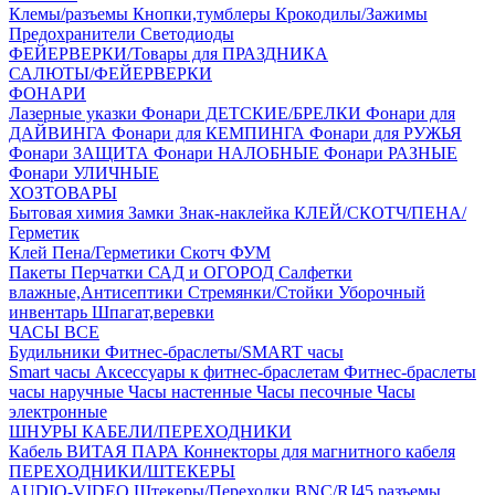
Клемы/разъемы
Кнопки,тумблеры
Крокодилы/Зажимы
Предохранители
Светодиоды
ФЕЙЕРВЕРКИ/Товары для ПРАЗДНИКА
САЛЮТЫ/ФЕЙЕРВЕРКИ
ФОНАРИ
Лазерные указки
Фонари ДЕТСКИЕ/БРЕЛКИ
Фонари для
ДАЙВИНГА
Фонари для КЕМПИНГА
Фонари для РУЖЬЯ
Фонари ЗАЩИТА
Фонари НАЛОБНЫЕ
Фонари РАЗНЫЕ
Фонари УЛИЧНЫЕ
ХОЗТОВАРЫ
Бытовая химия
Замки
Знак-наклейка
КЛЕЙ/СКОТЧ/ПЕНА/
Герметик
Клей
Пена/Герметики
Скотч
ФУМ
Пакеты
Перчатки
САД и ОГОРОД
Салфетки
влажные,Антисептики
Стремянки/Стойки
Уборочный
инвентарь
Шпагат,веревки
ЧАСЫ ВСЕ
Будильники
Фитнес-браслеты/SMART часы
Smart часы
Аксессуары к фитнес-браслетам
Фитнес-браслеты
часы наручные
Часы настенные
Часы песочные
Часы
электронные
ШНУРЫ КАБЕЛИ/ПЕРЕХОДНИКИ
Кабель ВИТАЯ ПАРА
Коннекторы для магнитного кабеля
ПЕРЕХОДНИКИ/ШТЕКЕРЫ
AUDIO-VIDEO Штекеры/Переходки
BNC/RJ45 разъемы