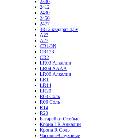
2330
2412
2430
2450
2477
3R12 квадрат 4,5v
A23
A27
CR1/3N
CR123
CR2
LR03 Алкалин
LR04 AAAA
LR06 Алкалин
LR1
LR14
LR20
R03 Соль
R06 Соль
R14
R20
Батарейки Особые
Крона LR Алкалин
Крона R Соль
Часовые/Слуховые