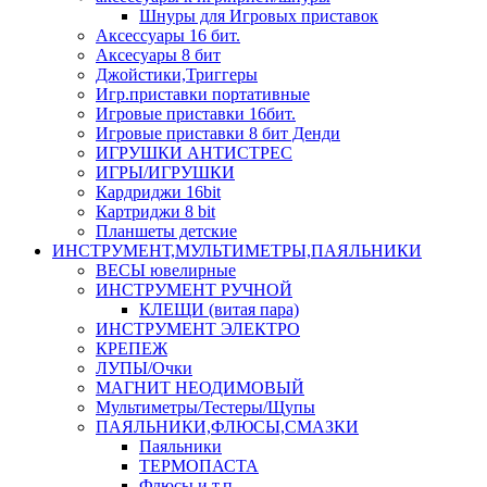
Шнуры для Игровых приставок
Аксессуары 16 бит.
Аксесуары 8 бит
Джойстики,Триггеры
Игр.приставки портативные
Игровые приставки 16бит.
Игровые приставки 8 бит Денди
ИГРУШКИ АНТИСТРЕС
ИГРЫ/ИГРУШКИ
Кардриджи 16bit
Картриджи 8 bit
Планшеты детские
ИНСТРУМЕНТ,МУЛЬТИМЕТРЫ,ПАЯЛЬНИКИ
ВЕСЫ ювелирные
ИНСТРУМЕНТ РУЧНОЙ
КЛЕЩИ (витая пара)
ИНСТРУМЕНТ ЭЛЕКТРО
КРЕПЕЖ
ЛУПЫ/Очки
МАГНИТ НЕОДИМОВЫЙ
Мультиметры/Тестеры/Щупы
ПАЯЛЬНИКИ,ФЛЮСЫ,СМАЗКИ
Паяльники
ТЕРМОПАСТА
Флюсы и т.п.