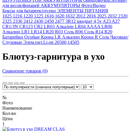
ШУРУПОВЕРТОВ
АККУМУЛЯТОРЫ свинцово-кислотные-
для весов/фонарей
АККУМУЛЯТОРЫ Фото/Видео
Боксы для батареек/отсеки
ЭЛЕМЕНТЫ ПИТАНИЯ
1025
1216
1220
1225
1616
1620
1632
2012
2016
2025
2032
2320
2325
2330
2412
2430
2450
2477
3R12 квадрат 4,5v
A23
A27
CR1/3N
CR123
CR2
LR03 Алкалин
LR04 AAAA
LR06
Алкалин
LR1
LR14
LR20
R03 Соль
R06 Соль
R14
R20
Батарейки Особые
Крона LR Алкалин
Крона R Соль
Часовые/
Слуховые
Элем.пит.Li-on 26500,14505
Блютуз-гарнитура в ухо
Сравнение товаров (0)
№
Фото
Наименование
Кол-во
Цена
1