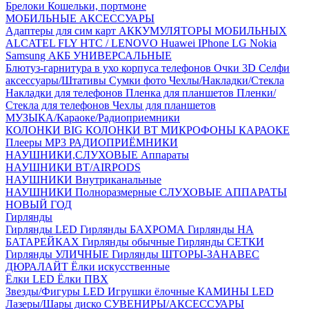
Брелоки
Кошельки, портмоне
МОБИЛЬНЫЕ АКСЕССУАРЫ
Адаптеры для сим карт
АККУМУЛЯТОРЫ МОБИЛЬНЫХ
ALCATEL
FLY
HTC / LENOVO
Huawei
IPhone
LG
Nokia
Samsung
АКБ УНИВЕРСАЛЬНЫЕ
Блютуз-гарнитура в ухо
корпуса телефонов
Очки 3D
Селфи
аксессуары/Штативы
Сумки фото
Чехлы/Накладки/Стекла
Накладки для телефонов
Пленка для планшетов
Пленки/
Стекла для телефонов
Чехлы для планшетов
МУЗЫКА/Караоке/Радиоприемники
КОЛОНКИ BIG
КОЛОНКИ BT
МИКРОФОНЫ КАРАОКЕ
Плееры MP3
РАДИОПРИЁМНИКИ
НАУШНИКИ,СЛУХОВЫЕ Аппараты
НАУШНИКИ BT/AIRPODS
НАУШНИКИ Внутриканальные
НАУШНИКИ Полноразмерные
СЛУХОВЫЕ АППАРАТЫ
НОВЫЙ ГОД
Гирлянды
Гирлянды LED
Гирлянды БАХРОМА
Гирлянды НА
БАТАРЕЙКАХ
Гирлянды обычные
Гирлянды СЕТКИ
Гирлянды УЛИЧНЫЕ
Гирлянды ШТОРЫ-ЗАНАВЕС
ДЮРАЛАЙТ
Ёлки искусственные
Ёлки LED
Ёлки ПВХ
Звезды/Фигуры LED
Игрушки ёлочные
КАМИНЫ LED
Лазеры/Шары диско
СУВЕНИРЫ/АКСЕССУАРЫ