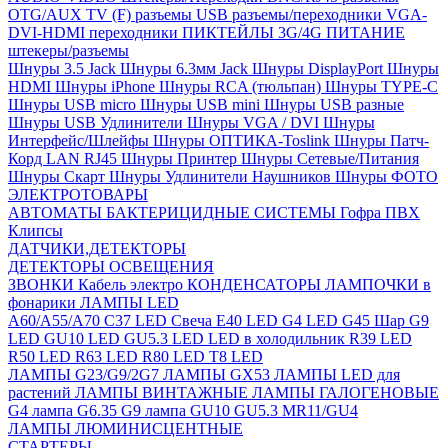
OTG/AUX
TV (F) разъемы
USB разъемы/переходники
VGA-
DVI-HDMI переходники
ПИКТЕЙЛЫ 3G/4G
ПИТАНИЕ
штекеры/разъемы
Шнуры 3.5 Jack
Шнуры 6.3мм Jack
Шнуры DisplayPort
Шнуры
HDMI
Шнуры iPhone
Шнуры RCA (тюльпан)
Шнуры TYPE-C
Шнуры USB micro
Шнуры USB mini
Шнуры USB разные
Шнуры USB Удлинители
Шнуры VGA / DVI
Шнуры
Интерфейс/Шлейфы
Шнуры ОПТИКА-Toslink
Шнуры Патч-
Корд LAN RJ45
Шнуры Принтер
Шнуры Сетевые/Питания
Шнуры Скарт
Шнуры Удлинители Наушников
Шнуры ФОТО
ЭЛЕКТРОТОВАРЫ
АВТОМАТЫ
БАКТЕРИЦИДНЫЕ СИСТЕМЫ
Гофра ПВХ
Клипсы
ДАТЧИКИ,ДЕТЕКТОРЫ
ДЕТЕКТОРЫ ОСВЕЩЕНИЯ
ЗВОНКИ
Кабель электро
КОНДЕНСАТОРЫ
ЛАМПОЧКИ в
фонарики
ЛАМПЫ LED
A60/A55/A70
C37 LED Свеча
E40 LED
G4 LED
G45 Шар
G9
LED
GU10 LED
GU5.3 LED
LED в холодильник
R39 LED
R50 LED
R63 LED
R80 LED
T8 LED
ЛАМПЫ G23/G9/2G7
ЛАМПЫ GX53
ЛАМПЫ LED для
растений
ЛАМПЫ ВИНТАЖНЫЕ
ЛАМПЫ ГАЛОГЕНОВЫЕ
G4 лампа
G6.35
G9 лампа
GU10
GU5.3
MR11/GU4
ЛАМПЫ ЛЮМИНИСЦЕНТНЫЕ
СТАРТЕРЫ