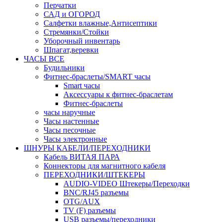
Перчатки
САД и ОГОРОД
Салфетки влажные,Антисептики
Стремянки/Стойки
Уборочный инвентарь
Шпагат,веревки
ЧАСЫ ВСЕ
Будильники
Фитнес-браслеты/SMART часы
Smart часы
Аксессуары к фитнес-браслетам
Фитнес-браслеты
часы наручные
Часы настенные
Часы песочные
Часы электронные
ШНУРЫ КАБЕЛИ/ПЕРЕХОДНИКИ
Кабель ВИТАЯ ПАРА
Коннекторы для магнитного кабеля
ПЕРЕХОДНИКИ/ШТЕКЕРЫ
AUDIO-VIDEO Штекеры/Переходки
BNC/RJ45 разъемы
OTG/AUX
TV (F) разъемы
USB разъемы/переходники