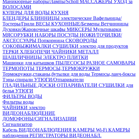
Маникюрные наборы/Лампы/Scholl
МАССАЖЁРЫ
УХОД за
ВОЛОСАМИ
КУЛЕРЫ ДЛЯ ВОДЫ
КУХНЯ
БЛЕНДЕРЫ
БЛИННИЦЫ электрические
Вафельницы/
Тостеры/Грили
ВЕСЫ КУХОННЫЕ/Безмены
Ветчинницы
Духовки/Жаровочные шкафы
МИКСЕРЫ
Мультиварки
МЯСОРУБКИ
НАБОРЫ ПОСУДЫ
НОЖИ/ТОЧИЛКИ/
АКСЕССУАРЫ
Попкорница
СКОВОРОДЫ
СОКОВЫЖИМАЛКИ
СУШИЛКИ электро для продуктов
ТЕРКИ
ХЛЕБОПЕЧИ
ЧАЙНИКИ МЕТАЛЛ
ШАШЛИЧНИЦЫ
ЭЛЕКТРО ПЛИТКИ
Машинки для катышков
ПЫЛЕСОСЫ
РАЗНОЕ
САМОВАРЫ
ТЕРМОПОТЫ
ТЕРМОСЫ,ТЕРМОКРУЖКИ
Термокружки,стаканы,бутылки для воды
Термосы,ланч-боксы
Тэны,спирали
УТЮГИ/Отпариватели
ГЛАДИЛЬНЫЕ ДОСКИ
ОТПАРИВАТЕЛИ
СУШИЛКИ для
белья
УТЮГИ
ФИЛЬТРЫ ВОДЫ
Фильтры воды
ЧАЙНИКИ электро
ВИДЕОНАБЛЮДЕНИЕ
ДОМОФОНЫ/СИГНАЛИЗАЦИИ
Сигнализатор
Кабель ВИДЕОНАБЛЮДЕНИЯ
КАМЕРЫ Wi-Fi
КАМЕРЫ
наблюдения
РЕГИСТРАТОРЫ ВИДЕОНАБЛ.