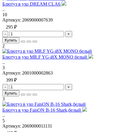
Блютуз в ухо DREAM CLA6
..
10
Артикул:
2069000007639
295 ₽
-
+
Купить
2
Блютуз в ухо MR.F YG-i8X MONO белый
..
3
Артикул:
2001000002863
399 ₽
-
+
Купить
3
Блютуз в ухо FaisON B-16 Shark,белый
..
5
Артикул:
2069000011131