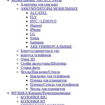
МОБИЛЬНЫЕ АКСЕССУАРЫ
Адаптеры для сим карт
АККУМУЛЯТОРЫ МОБИЛЬНЫХ
ALCATEL
FLY
HTC / LENOVO
Huawei
IPhone
LG
Nokia
Samsung
АКБ УНИВЕРСАЛЬНЫЕ
Блютуз-гарнитура в ухо
корпуса телефонов
Очки 3D
Селфи аксессуары/Штативы
Сумки фото
Чехлы/Накладки/Стекла
Накладки для телефонов
Пленка для планшетов
Пленки/Стекла для телефонов
Чехлы для планшетов
МУЗЫКА/Караоке/Радиоприемники
КОЛОНКИ BIG
КОЛОНКИ BT