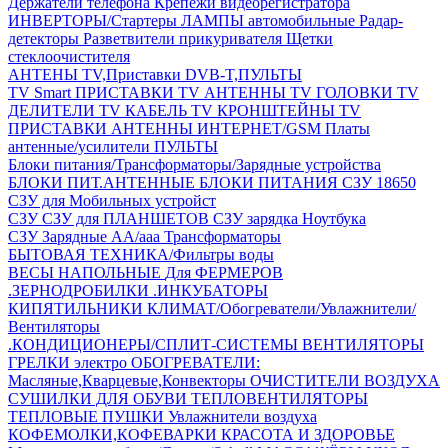
Держатели телефона
Крепежи видеорегистратора
ИНВЕРТОРЫ/Стартеры
ЛАМПЫ автомобильные
Радар-
детекторы
Разветвители прикуривателя
Щетки
стеклоочистителя
АНТЕНЫ ТV,Приставки DVB-T,ПУЛЬТЫ
TV Smart ПРИСТАВКИ
TV АНТЕННЫ
TV ГОЛОВКИ
TV
ДЕЛИТЕЛИ
TV КАБЕЛЬ
TV КРОНШТЕЙНЫ
TV
ПРИСТАВКИ
АНТЕННЫ ИНТЕРНЕТ/GSM
Платы
антенные/усилители
ПУЛЬТЫ
Блоки питания/Трансформаторы/Зарядные устройства
БЛОКИ ПИТ.АНТЕННЫЕ
БЛОКИ ПИТАНИЯ
СЗУ 18650
СЗУ для Мобильных устройст
СЗУ
СЗУ для ПЛАНШЕТОВ
СЗУ зарядка Ноутбука
СЗУ Зарядные АА/ааа
Трансформаторы
БЫТОВАЯ ТЕХНИКА/Фильтры воды
ВЕСЫ НАПОЛЬНЫЕ
Для ФЕРМЕРОВ
.ЗЕРНОДРОБИЛКИ
.ИНКУБАТОРЫ
КИПЯТИЛЬНИКИ
КЛИМАТ/Обогреватели/Увлажнители/
Вентиляторы
.КОНДИЦИОНЕРЫ/СПЛИТ-СИСТЕМЫ
ВЕНТИЛЯТОРЫ
ГРЕЛКИ электро
ОБОГРЕВАТЕЛИ:
Масляные,Кварцевые,Конвекторы
ОЧИСТИТЕЛИ ВОЗДУХА
СУШИЛКИ ДЛЯ ОБУВИ
ТЕПЛОВЕНТИЛЯТОРЫ
ТЕПЛОВЫЕ ПУШКИ
Увлажнители воздуха
КОФЕМОЛКИ,КОФЕВАРКИ
КРАСОТА И ЗДОРОВЬЕ