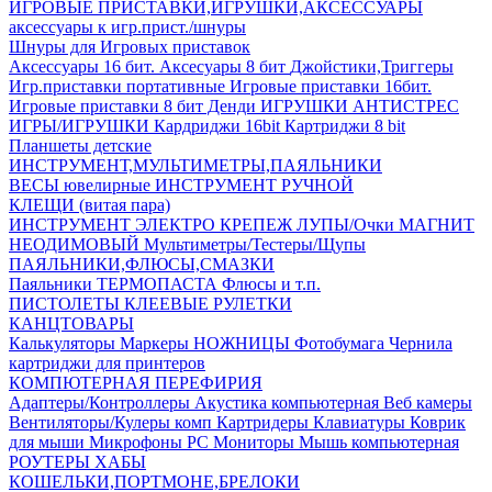
ИГРОВЫЕ ПРИСТАВКИ,ИГРУШКИ,АКСЕССУАРЫ
аксесcуары к игр.прист./шнуры
Шнуры для Игровых приставок
Аксессуары 16 бит.
Аксесуары 8 бит
Джойстики,Триггеры
Игр.приставки портативные
Игровые приставки 16бит.
Игровые приставки 8 бит Денди
ИГРУШКИ АНТИСТРЕС
ИГРЫ/ИГРУШКИ
Кардриджи 16bit
Картриджи 8 bit
Планшеты детские
ИНСТРУМЕНТ,МУЛЬТИМЕТРЫ,ПАЯЛЬНИКИ
ВЕСЫ ювелирные
ИНСТРУМЕНТ РУЧНОЙ
КЛЕЩИ (витая пара)
ИНСТРУМЕНТ ЭЛЕКТРО
КРЕПЕЖ
ЛУПЫ/Очки
МАГНИТ
НЕОДИМОВЫЙ
Мультиметры/Тестеры/Щупы
ПАЯЛЬНИКИ,ФЛЮСЫ,СМАЗКИ
Паяльники
ТЕРМОПАСТА
Флюсы и т.п.
ПИСТОЛЕТЫ КЛЕЕВЫЕ
РУЛЕТКИ
КАНЦТОВАРЫ
Калькуляторы
Маркеры
НОЖНИЦЫ
Фотобумага
Чернила
картриджи для принтеров
КОМПЮТЕРНАЯ ПЕРЕФИРИЯ
Адаптеры/Контроллеры
Акустика компьютерная
Веб камеры
Вентиляторы/Кулеры комп
Картридеры
Клавиатуры
Коврик
для мыши
Микрофоны PC
Мониторы
Мышь компьютерная
РОУТЕРЫ
ХАБЫ
КОШЕЛЬКИ,ПОРТМОНЕ,БРЕЛОКИ