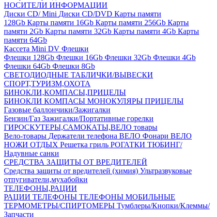
НОСИТЕЛИ ИНФОРМАЦИИ
Диски CD/ Mini
Диски CD/DVD
Карты памяти
128Gb
Карты памяти 16Gb
Карты памяти 256Gb
Карты
памяти 2Gb
Карты памяти 32Gb
Карты памяти 4Gb
Карты
памяти 64Gb
Кассета Mini DV
Флешки
Флешки 128Gb
Флешки 16Gb
Флешки 32Gb
Флешки 4Gb
Флешки 64Gb
Флешки 8Gb
СВЕТОДИОДНЫЕ ТАБЛИЧКИ/ВЫВЕСКИ
СПОРТ,ТУРИЗМ,ОХОТА
БИНОКЛИ,КОМПАСЫ,ПРИЦЕЛЫ
БИНОКЛИ
КОМПАСЫ
МОНОКУЛЯРЫ
ПРИЦЕЛЫ
Газовые баллончики/Зажигалки
Бензин/Газ
Зажигалки/Портативные горелки
ГИРОСКУТЕРЫ,САМОКАТЫ,ВЕЛО товары
Вело-товары
Держатели телефона ВЕЛО
Фонари ВЕЛО
НОЖИ
ОТДЫХ
Решетка гриль
РОГАТКИ
ТЮБИНГ/
Надувные санки
СРЕДСТВА ЗАЩИТЫ ОТ ВРЕДИТЕЛЕЙ
Средства защиты от вредителей (химия)
Ультразвуковые
отпугиватели,мухабойки
ТЕЛЕФОНЫ,РАЦИИ
РАЦИИ
ТЕЛЕФОНЫ
ТЕЛЕФОНЫ МОБИЛЬНЫЕ
ТЕРМОМЕТРЫ/СПИРТОМЕРЫ
Тумблеры/Кнопки/Клеммы/
Запчасти