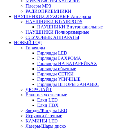
МИКРОФОНЫ КАРАОКЕ
Плееры MP3
РАДИОПРИЁМНИКИ
НАУШНИКИ,СЛУХОВЫЕ Аппараты
НАУШНИКИ BT/AIRPODS
НАУШНИКИ Внутриканальные
НАУШНИКИ Полноразмерные
СЛУХОВЫЕ АППАРАТЫ
НОВЫЙ ГОД
Гирлянды
Гирлянды LED
Гирлянды БАХРОМА
Гирлянды НА БАТАРЕЙКАХ
Гирлянды обычные
Гирлянды СЕТКИ
Гирлянды УЛИЧНЫЕ
Гирлянды ШТОРЫ-ЗАНАВЕС
ДЮРАЛАЙТ
Ёлки искусственные
Ёлки LED
Ёлки ПВХ
Звезды/Фигуры LED
Игрушки ёлочные
КАМИНЫ LED
Лазеры/Шары диско