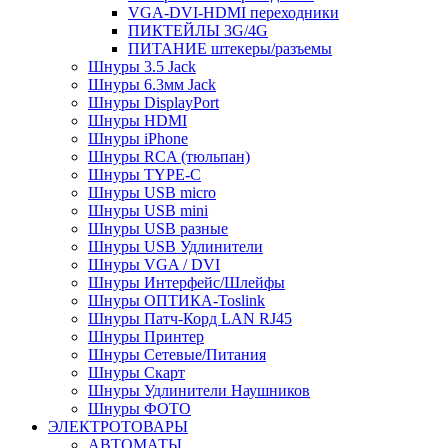
VGA-DVI-HDMI переходники
ПИКТЕЙЛЫ 3G/4G
ПИТАНИЕ штекеры/разъемы
Шнуры 3.5 Jack
Шнуры 6.3мм Jack
Шнуры DisplayPort
Шнуры HDMI
Шнуры iPhone
Шнуры RCA (тюльпан)
Шнуры TYPE-C
Шнуры USB micro
Шнуры USB mini
Шнуры USB разные
Шнуры USB Удлинители
Шнуры VGA / DVI
Шнуры Интерфейс/Шлейфы
Шнуры ОПТИКА-Toslink
Шнуры Патч-Корд LAN RJ45
Шнуры Принтер
Шнуры Сетевые/Питания
Шнуры Скарт
Шнуры Удлинители Наушников
Шнуры ФОТО
ЭЛЕКТРОТОВАРЫ
АВТОМАТЫ