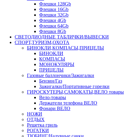
Флешки 128Gb
Флешки 16Gb
Флешки 32Gb
Флешки 4Gb
Флешки 64Gb
Флешки 8Gb
СВЕТОДИОДНЫЕ ТАБЛИЧКИ/ВЫВЕСКИ
СПОРТ,ТУРИЗМ,ОХОТА
БИНОКЛИ,КОМПАСЫ,ПРИЦЕЛЫ
БИНОКЛИ
КОМПАСЫ
МОНОКУЛЯРЫ
ПРИЦЕЛЫ
Газовые баллончики/Зажигалки
Бензин/Газ
Зажигалки/Портативные горелки
ГИРОСКУТЕРЫ,САМОКАТЫ,ВЕЛО товары
Вело-товары
Держатели телефона ВЕЛО
Фонари ВЕЛО
НОЖИ
ОТДЫХ
Решетка гриль
РОГАТКИ
ТЮБИНГ/Надувные санки