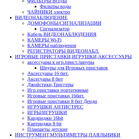
ФИЛЬТРЫ ВОДЫ
Фильтры воды
ЧАЙНИКИ электро
ВИДЕОНАБЛЮДЕНИЕ
ДОМОФОНЫ/СИГНАЛИЗАЦИИ
Сигнализатор
Кабель ВИДЕОНАБЛЮДЕНИЯ
КАМЕРЫ Wi-Fi
КАМЕРЫ наблюдения
РЕГИСТРАТОРЫ ВИДЕОНАБЛ.
ИГРОВЫЕ ПРИСТАВКИ,ИГРУШКИ,АКСЕССУАРЫ
аксесcуары к игр.прист./шнуры
Шнуры для Игровых приставок
Аксессуары 16 бит.
Аксесуары 8 бит
Джойстики,Триггеры
Игр.приставки портативные
Игровые приставки 16бит.
Игровые приставки 8 бит Денди
ИГРУШКИ АНТИСТРЕС
ИГРЫ/ИГРУШКИ
Кардриджи 16bit
Картриджи 8 bit
Планшеты детские
ИНСТРУМЕНТ,МУЛЬТИМЕТРЫ,ПАЯЛЬНИКИ