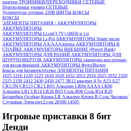
разетки
ТРОЙНИКИ/ПЕРЕХОДНИКИ СЕТЕВЫЕ
Переходники универ,СЕТЕВЫЕ
Удлинители сетевые 220В
ЩИТЫ,БОКСЫ
БОКСЫ
ЭЛЕМЕНТЫ ПИТАНИЯ / АККУМУЛЯТОРЫ
АККУМУЛЯТОРЫ
АККУМУЛЯТОРЫ Li-on(3,7V),18650 и т.п
АККУМУЛЯТОРЫ Li-Pol
АККУМУЛЯТОРЫ Smart часов
АККУМУЛЯТОРЫ АА/ААА/крона
АККУМУЛЯТОРЫ В
СПАЙКЕ
АККУМУЛЯТОРЫ ВНЕШНИЕ (Power Bank)
АККУМУЛЯТОРЫ ДЛЯ РАЦИЙ
АККУМУЛЯТОРЫ ДЛЯ
ШУРУПОВЕРТОВ
АККУМУЛЯТОРЫ свинцово-кислотные-
для весов/фонарей
АККУМУЛЯТОРЫ Фото/Видео
Боксы для батареек/отсеки
ЭЛЕМЕНТЫ ПИТАНИЯ
1025
1216
1220
1225
1616
1620
1632
2012
2016
2025
2032
2320
2325
2330
2412
2430
2450
2477
3R12 квадрат 4,5v
A23
A27
CR1/3N
CR123
CR2
LR03 Алкалин
LR04 AAAA
LR06
Алкалин
LR1
LR14
LR20
R03 Соль
R06 Соль
R14
R20
Батарейки Особые
Крона LR Алкалин
Крона R Соль
Часовые/
Слуховые
Элем.пит.Li-on 26500,14505
Игровые приставки 8 бит
Денди