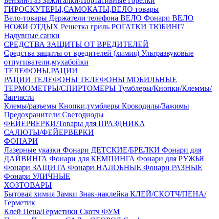
Бензин/Газ
Зажигалки/Портативные горелки
ГИРОСКУТЕРЫ,САМОКАТЫ,ВЕЛО товары
Вело-товары
Держатели телефона ВЕЛО
Фонари ВЕЛО
НОЖИ
ОТДЫХ
Решетка гриль
РОГАТКИ
ТЮБИНГ/
Надувные санки
СРЕДСТВА ЗАЩИТЫ ОТ ВРЕДИТЕЛЕЙ
Средства защиты от вредителей (химия)
Ультразвуковые
отпугиватели,мухабойки
ТЕЛЕФОНЫ,РАЦИИ
РАЦИИ
ТЕЛЕФОНЫ
ТЕЛЕФОНЫ МОБИЛЬНЫЕ
ТЕРМОМЕТРЫ/СПИРТОМЕРЫ
Тумблеры/Кнопки/Клеммы/
Запчасти
Клемы/разъемы
Кнопки,тумблеры
Крокодилы/Зажимы
Предохранители
Светодиоды
ФЕЙЕРВЕРКИ/Товары для ПРАЗДНИКА
САЛЮТЫ/ФЕЙЕРВЕРКИ
ФОНАРИ
Лазерные указки
Фонари ДЕТСКИЕ/БРЕЛКИ
Фонари для
ДАЙВИНГА
Фонари для КЕМПИНГА
Фонари для РУЖЬЯ
Фонари ЗАЩИТА
Фонари НАЛОБНЫЕ
Фонари РАЗНЫЕ
Фонари УЛИЧНЫЕ
ХОЗТОВАРЫ
Бытовая химия
Замки
Знак-наклейка
КЛЕЙ/СКОТЧ/ПЕНА/
Герметик
Клей
Пена/Герметики
Скотч
ФУМ