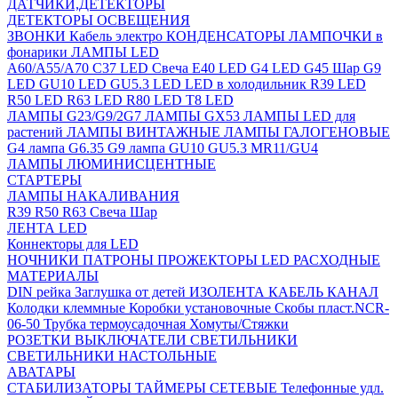
ДАТЧИКИ,ДЕТЕКТОРЫ
ДЕТЕКТОРЫ ОСВЕЩЕНИЯ
ЗВОНКИ
Кабель электро
КОНДЕНСАТОРЫ
ЛАМПОЧКИ в
фонарики
ЛАМПЫ LED
A60/A55/A70
C37 LED Свеча
E40 LED
G4 LED
G45 Шар
G9
LED
GU10 LED
GU5.3 LED
LED в холодильник
R39 LED
R50 LED
R63 LED
R80 LED
T8 LED
ЛАМПЫ G23/G9/2G7
ЛАМПЫ GX53
ЛАМПЫ LED для
растений
ЛАМПЫ ВИНТАЖНЫЕ
ЛАМПЫ ГАЛОГЕНОВЫЕ
G4 лампа
G6.35
G9 лампа
GU10
GU5.3
MR11/GU4
ЛАМПЫ ЛЮМИНИСЦЕНТНЫЕ
СТАРТЕРЫ
ЛАМПЫ НАКАЛИВАНИЯ
R39
R50
R63
Свеча
Шар
ЛЕНТА LED
Коннекторы для LED
НОЧНИКИ
ПАТРОНЫ
ПРОЖЕКТОРЫ LED
РАСХОДНЫЕ
МАТЕРИАЛЫ
DIN рейка
Заглушка от детей
ИЗОЛЕНТА
КАБЕЛЬ КАНАЛ
Колодки клеммные
Коробки установочные
Скобы пласт.NCR-
06-50
Трубка термоусадочная
Хомуты/Стяжки
РОЗЕТКИ ВЫКЛЮЧАТЕЛИ
СВЕТИЛЬНИКИ
СВЕТИЛЬНИКИ НАСТОЛЬНЫЕ
АВАТАРЫ
СТАБИЛИЗАТОРЫ
ТАЙМЕРЫ СЕТЕВЫЕ
Телефонные удл.