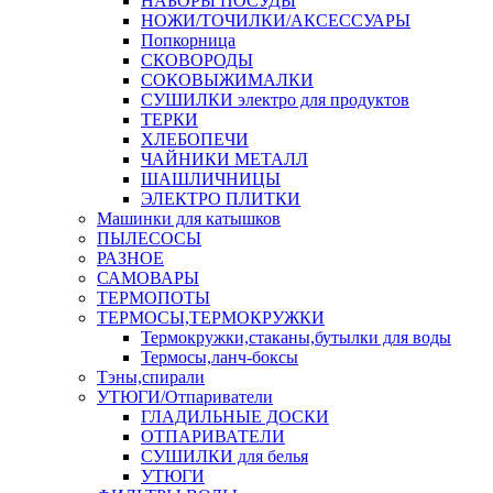
НАБОРЫ ПОСУДЫ
НОЖИ/ТОЧИЛКИ/АКСЕССУАРЫ
Попкорница
СКОВОРОДЫ
СОКОВЫЖИМАЛКИ
СУШИЛКИ электро для продуктов
ТЕРКИ
ХЛЕБОПЕЧИ
ЧАЙНИКИ МЕТАЛЛ
ШАШЛИЧНИЦЫ
ЭЛЕКТРО ПЛИТКИ
Машинки для катышков
ПЫЛЕСОСЫ
РАЗНОЕ
САМОВАРЫ
ТЕРМОПОТЫ
ТЕРМОСЫ,ТЕРМОКРУЖКИ
Термокружки,стаканы,бутылки для воды
Термосы,ланч-боксы
Тэны,спирали
УТЮГИ/Отпариватели
ГЛАДИЛЬНЫЕ ДОСКИ
ОТПАРИВАТЕЛИ
СУШИЛКИ для белья
УТЮГИ