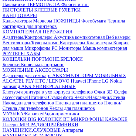
Паяльники
ТЕРМОПАСТА
Флюсы и т.п.
ПИСТОЛЕТЫ КЛЕЕВЫЕ
РУЛЕТКИ
КАНЦТОВАРЫ
Калькуляторы
Маркеры
НОЖНИЦЫ
Фотобумага
Чернила
картриджи для принтеров
КОМПЮТЕРНАЯ ПЕРЕФИРИЯ
Адаптеры/Контроллеры
Акустика компьютерная
Веб камеры
Вентиляторы/Кулеры комп
Картридеры
Клавиатуры
Коврик
для мыши
Микрофоны PC
Мониторы
Мышь компьютерная
РОУТЕРЫ
ХАБЫ
КОШЕЛЬКИ,ПОРТМОНЕ,БРЕЛОКИ
Брелоки
Кошельки, портмоне
МОБИЛЬНЫЕ АКСЕССУАРЫ
Адаптеры для сим карт
АККУМУЛЯТОРЫ МОБИЛЬНЫХ
ALCATEL
FLY
HTC / LENOVO
Huawei
IPhone
LG
Nokia
Samsung
АКБ УНИВЕРСАЛЬНЫЕ
Блютуз-гарнитура в ухо
корпуса телефонов
Очки 3D
Селфи
аксессуары/Штативы
Сумки фото
Чехлы/Накладки/Стекла
Накладки для телефонов
Пленка для планшетов
Пленки/
Стекла для телефонов
Чехлы для планшетов
МУЗЫКА/Караоке/Радиоприемники
КОЛОНКИ BIG
КОЛОНКИ BT
МИКРОФОНЫ КАРАОКЕ
Плееры MP3
РАДИОПРИЁМНИКИ
НАУШНИКИ,СЛУХОВЫЕ Аппараты
НАУШНИКИ BT/AIRPODS