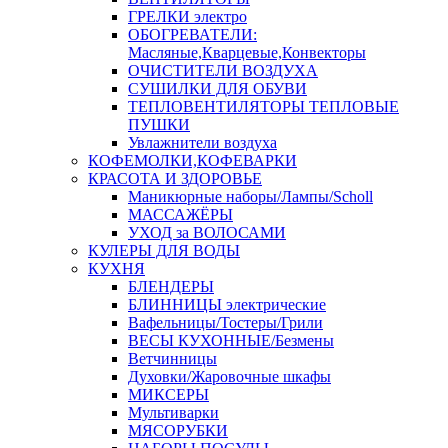
ГРЕЛКИ электро
ОБОГРЕВАТЕЛИ:
Масляные,Кварцевые,Конвекторы
ОЧИСТИТЕЛИ ВОЗДУХА
СУШИЛКИ ДЛЯ ОБУВИ
ТЕПЛОВЕНТИЛЯТОРЫ ТЕПЛОВЫЕ
ПУШКИ
Увлажнители воздуха
КОФЕМОЛКИ,КОФЕВАРКИ
КРАСОТА И ЗДОРОВЬЕ
Маникюрные наборы/Лампы/Scholl
МАССАЖЁРЫ
УХОД за ВОЛОСАМИ
КУЛЕРЫ ДЛЯ ВОДЫ
КУХНЯ
БЛЕНДЕРЫ
БЛИННИЦЫ электрические
Вафельницы/Тостеры/Грили
ВЕСЫ КУХОННЫЕ/Безмены
Ветчинницы
Духовки/Жаровочные шкафы
МИКСЕРЫ
Мультиварки
МЯСОРУБКИ