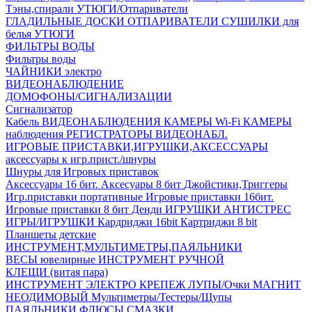
Тэны,спирали
УТЮГИ/Отпариватели
ГЛАДИЛЬНЫЕ ДОСКИ
ОТПАРИВАТЕЛИ
СУШИЛКИ для
белья
УТЮГИ
ФИЛЬТРЫ ВОДЫ
Фильтры воды
ЧАЙНИКИ электро
ВИДЕОНАБЛЮДЕНИЕ
ДОМОФОНЫ/СИГНАЛИЗАЦИИ
Сигнализатор
Кабель ВИДЕОНАБЛЮДЕНИЯ
КАМЕРЫ Wi-Fi
КАМЕРЫ
наблюдения
РЕГИСТРАТОРЫ ВИДЕОНАБЛ.
ИГРОВЫЕ ПРИСТАВКИ,ИГРУШКИ,АКСЕССУАРЫ
аксесcуары к игр.прист./шнуры
Шнуры для Игровых приставок
Аксессуары 16 бит.
Аксесуары 8 бит
Джойстики,Триггеры
Игр.приставки портативные
Игровые приставки 16бит.
Игровые приставки 8 бит Денди
ИГРУШКИ АНТИСТРЕС
ИГРЫ/ИГРУШКИ
Кардриджи 16bit
Картриджи 8 bit
Планшеты детские
ИНСТРУМЕНТ,МУЛЬТИМЕТРЫ,ПАЯЛЬНИКИ
ВЕСЫ ювелирные
ИНСТРУМЕНТ РУЧНОЙ
КЛЕЩИ (витая пара)
ИНСТРУМЕНТ ЭЛЕКТРО
КРЕПЕЖ
ЛУПЫ/Очки
МАГНИТ
НЕОДИМОВЫЙ
Мультиметры/Тестеры/Щупы
ПАЯЛЬНИКИ,ФЛЮСЫ,СМАЗКИ