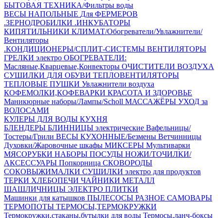
БЫТОВАЯ ТЕХНИКА/Фильтры воды
ВЕСЫ НАПОЛЬНЫЕ
Для ФЕРМЕРОВ
.ЗЕРНОДРОБИЛКИ
.ИНКУБАТОРЫ
КИПЯТИЛЬНИКИ
КЛИМАТ/Обогреватели/Увлажнители/
Вентиляторы
.КОНДИЦИОНЕРЫ/СПЛИТ-СИСТЕМЫ
ВЕНТИЛЯТОРЫ
ГРЕЛКИ электро
ОБОГРЕВАТЕЛИ:
Масляные,Кварцевые,Конвекторы
ОЧИСТИТЕЛИ ВОЗДУХА
СУШИЛКИ ДЛЯ ОБУВИ
ТЕПЛОВЕНТИЛЯТОРЫ
ТЕПЛОВЫЕ ПУШКИ
Увлажнители воздуха
КОФЕМОЛКИ,КОФЕВАРКИ
КРАСОТА И ЗДОРОВЬЕ
Маникюрные наборы/Лампы/Scholl
МАССАЖЁРЫ
УХОД за
ВОЛОСАМИ
КУЛЕРЫ ДЛЯ ВОДЫ
КУХНЯ
БЛЕНДЕРЫ
БЛИННИЦЫ электрические
Вафельницы/
Тостеры/Грили
ВЕСЫ КУХОННЫЕ/Безмены
Ветчинницы
Духовки/Жаровочные шкафы
МИКСЕРЫ
Мультиварки
МЯСОРУБКИ
НАБОРЫ ПОСУДЫ
НОЖИ/ТОЧИЛКИ/
АКСЕССУАРЫ
Попкорница
СКОВОРОДЫ
СОКОВЫЖИМАЛКИ
СУШИЛКИ электро для продуктов
ТЕРКИ
ХЛЕБОПЕЧИ
ЧАЙНИКИ МЕТАЛЛ
ШАШЛИЧНИЦЫ
ЭЛЕКТРО ПЛИТКИ
Машинки для катышков
ПЫЛЕСОСЫ
РАЗНОЕ
САМОВАРЫ
ТЕРМОПОТЫ
ТЕРМОСЫ,ТЕРМОКРУЖКИ
Термокружки,стаканы,бутылки для воды
Термосы,ланч-боксы