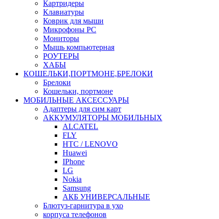
Картридеры
Клавиатуры
Коврик для мыши
Микрофоны PC
Мониторы
Мышь компьютерная
РОУТЕРЫ
ХАБЫ
КОШЕЛЬКИ,ПОРТМОНЕ,БРЕЛОКИ
Брелоки
Кошельки, портмоне
МОБИЛЬНЫЕ АКСЕССУАРЫ
Адаптеры для сим карт
АККУМУЛЯТОРЫ МОБИЛЬНЫХ
ALCATEL
FLY
HTC / LENOVO
Huawei
IPhone
LG
Nokia
Samsung
АКБ УНИВЕРСАЛЬНЫЕ
Блютуз-гарнитура в ухо
корпуса телефонов