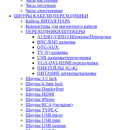
Часы настенные
Часы песочные
Часы электронные
ШНУРЫ КАБЕЛИ/ПЕРЕХОДНИКИ
Кабель ВИТАЯ ПАРА
Коннекторы для магнитного кабеля
ПЕРЕХОДНИКИ/ШТЕКЕРЫ
AUDIO-VIDEO Штекеры/Переходки
BNC/RJ45 разъемы
OTG/AUX
TV (F) разъемы
USB разъемы/переходники
VGA-DVI-HDMI переходники
ПИКТЕЙЛЫ 3G/4G
ПИТАНИЕ штекеры/разъемы
Шнуры 3.5 Jack
Шнуры 6.3мм Jack
Шнуры DisplayPort
Шнуры HDMI
Шнуры iPhone
Шнуры RCA (тюльпан)
Шнуры TYPE-C
Шнуры USB micro
Шнуры USB mini
Шнуры USB разные