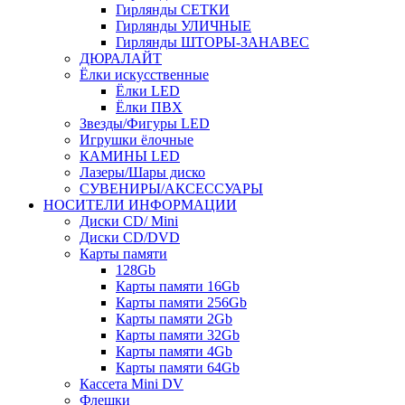
Гирлянды СЕТКИ
Гирлянды УЛИЧНЫЕ
Гирлянды ШТОРЫ-ЗАНАВЕС
ДЮРАЛАЙТ
Ёлки искусственные
Ёлки LED
Ёлки ПВХ
Звезды/Фигуры LED
Игрушки ёлочные
КАМИНЫ LED
Лазеры/Шары диско
СУВЕНИРЫ/АКСЕССУАРЫ
НОСИТЕЛИ ИНФОРМАЦИИ
Диски CD/ Mini
Диски CD/DVD
Карты памяти
128Gb
Карты памяти 16Gb
Карты памяти 256Gb
Карты памяти 2Gb
Карты памяти 32Gb
Карты памяти 4Gb
Карты памяти 64Gb
Кассета Mini DV
Флешки