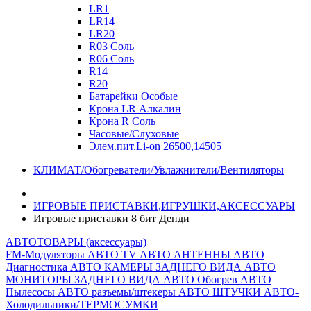
LR1
LR14
LR20
R03 Соль
R06 Соль
R14
R20
Батарейки Особые
Крона LR Алкалин
Крона R Соль
Часовые/Слуховые
Элем.пит.Li-on 26500,14505
КЛИМАТ/Обогреватели/Увлажнители/Вентиляторы
ИГРОВЫЕ ПРИСТАВКИ,ИГРУШКИ,АКСЕССУАРЫ
Игровые приставки 8 бит Денди
АВТОТОВАРЫ (аксессуары)
FM-Модуляторы
АВТО TV
АВТО АНТЕННЫ
АВТО
Диагностика
АВТО КАМЕРЫ ЗАДНЕГО ВИДА
АВТО
МОНИТОРЫ ЗАДНЕГО ВИДА
АВТО Обогрев
АВТО
Пылесосы
АВТО разъемы/штекеры
АВТО ШТУЧКИ
АВТО-
Холодильники/ТЕРМОСУМКИ