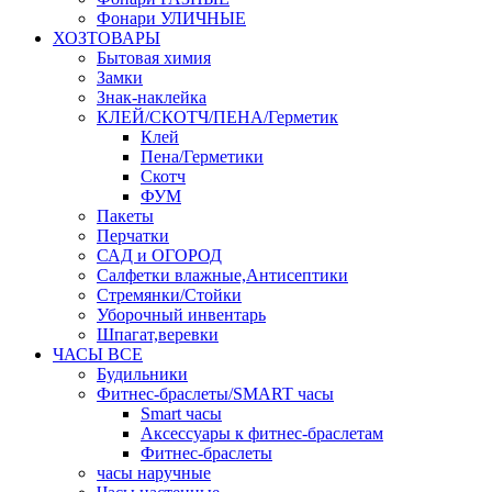
Фонари УЛИЧНЫЕ
ХОЗТОВАРЫ
Бытовая химия
Замки
Знак-наклейка
КЛЕЙ/СКОТЧ/ПЕНА/Герметик
Клей
Пена/Герметики
Скотч
ФУМ
Пакеты
Перчатки
САД и ОГОРОД
Салфетки влажные,Антисептики
Стремянки/Стойки
Уборочный инвентарь
Шпагат,веревки
ЧАСЫ ВСЕ
Будильники
Фитнес-браслеты/SMART часы
Smart часы
Аксессуары к фитнес-браслетам
Фитнес-браслеты
часы наручные