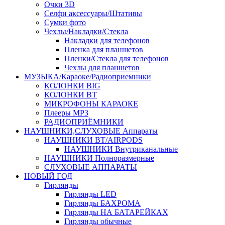
Очки 3D
Селфи аксессуары/Штативы
Сумки фото
Чехлы/Накладки/Стекла
Накладки для телефонов
Пленка для планшетов
Пленки/Стекла для телефонов
Чехлы для планшетов
МУЗЫКА/Караоке/Радиоприемники
КОЛОНКИ BIG
КОЛОНКИ BT
МИКРОФОНЫ КАРАОКЕ
Плееры MP3
РАДИОПРИЁМНИКИ
НАУШНИКИ,СЛУХОВЫЕ Аппараты
НАУШНИКИ BT/AIRPODS
НАУШНИКИ Внутриканальные
НАУШНИКИ Полноразмерные
СЛУХОВЫЕ АППАРАТЫ
НОВЫЙ ГОД
Гирлянды
Гирлянды LED
Гирлянды БАХРОМА
Гирлянды НА БАТАРЕЙКАХ
Гирлянды обычные