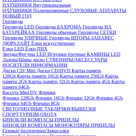
НАУШНИКИ Внутриканальные
НАУШНИКИ Полноразмерные
СЛУХОВЫЕ АППАРАТЫ
НОВЫЙ ГОД
Гирлянды
Гирлянды LED
Гирлянды БАХРОМА
Гирлянды НА
БАТАРЕЙКАХ
Гирлянды обычные
Гирлянды СЕТКИ
Гирлянды УЛИЧНЫЕ
Гирлянды ШТОРЫ-ЗАНАВЕС
ДЮРАЛАЙТ
Ёлки искусственные
Ёлки LED
Ёлки ПВХ
Звезды/Фигуры LED
Игрушки ёлочные
КАМИНЫ LED
Лазеры/Шары диско
СУВЕНИРЫ/АКСЕССУАРЫ
НОСИТЕЛИ ИНФОРМАЦИИ
Диски CD/ Mini
Диски CD/DVD
Карты памяти
128Gb
Карты памяти 16Gb
Карты памяти 256Gb
Карты
памяти 2Gb
Карты памяти 32Gb
Карты памяти 4Gb
Карты
памяти 64Gb
Кассета Mini DV
Флешки
Флешки 128Gb
Флешки 16Gb
Флешки 32Gb
Флешки 4Gb
Флешки 64Gb
Флешки 8Gb
СВЕТОДИОДНЫЕ ТАБЛИЧКИ/ВЫВЕСКИ
СПОРТ,ТУРИЗМ,ОХОТА
БИНОКЛИ,КОМПАСЫ,ПРИЦЕЛЫ
БИНОКЛИ
КОМПАСЫ
МОНОКУЛЯРЫ
ПРИЦЕЛЫ
Газовые баллончики/Зажигалки