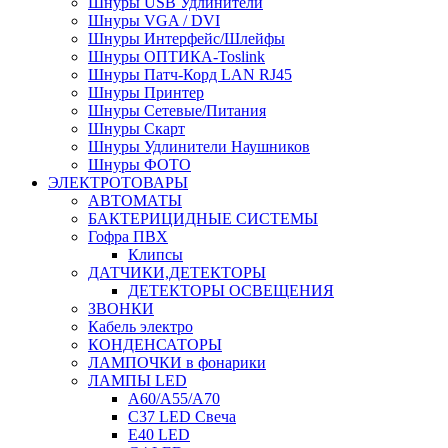
Шнуры USB Удлинители
Шнуры VGA / DVI
Шнуры Интерфейс/Шлейфы
Шнуры ОПТИКА-Toslink
Шнуры Патч-Корд LAN RJ45
Шнуры Принтер
Шнуры Сетевые/Питания
Шнуры Скарт
Шнуры Удлинители Наушников
Шнуры ФОТО
ЭЛЕКТРОТОВАРЫ
АВТОМАТЫ
БАКТЕРИЦИДНЫЕ СИСТЕМЫ
Гофра ПВХ
Клипсы
ДАТЧИКИ,ДЕТЕКТОРЫ
ДЕТЕКТОРЫ ОСВЕЩЕНИЯ
ЗВОНКИ
Кабель электро
КОНДЕНСАТОРЫ
ЛАМПОЧКИ в фонарики
ЛАМПЫ LED
A60/A55/A70
C37 LED Свеча
E40 LED