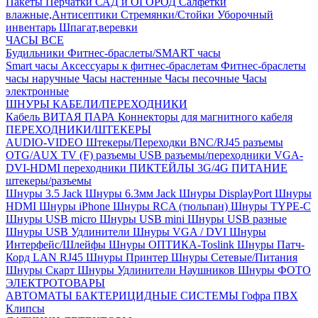
Пакеты
Перчатки
САД и ОГОРОД
Салфетки
влажные,Антисептики
Стремянки/Стойки
Уборочный
инвентарь
Шпагат,веревки
ЧАСЫ ВСЕ
Будильники
Фитнес-браслеты/SMART часы
Smart часы
Аксессуары к фитнес-браслетам
Фитнес-браслеты
часы наручные
Часы настенные
Часы песочные
Часы
электронные
ШНУРЫ КАБЕЛИ/ПЕРЕХОДНИКИ
Кабель ВИТАЯ ПАРА
Коннекторы для магнитного кабеля
ПЕРЕХОДНИКИ/ШТЕКЕРЫ
AUDIO-VIDEO Штекеры/Переходки
BNC/RJ45 разъемы
OTG/AUX
TV (F) разъемы
USB разъемы/переходники
VGA-
DVI-HDMI переходники
ПИКТЕЙЛЫ 3G/4G
ПИТАНИЕ
штекеры/разъемы
Шнуры 3.5 Jack
Шнуры 6.3мм Jack
Шнуры DisplayPort
Шнуры
HDMI
Шнуры iPhone
Шнуры RCA (тюльпан)
Шнуры TYPE-C
Шнуры USB micro
Шнуры USB mini
Шнуры USB разные
Шнуры USB Удлинители
Шнуры VGA / DVI
Шнуры
Интерфейс/Шлейфы
Шнуры ОПТИКА-Toslink
Шнуры Патч-
Корд LAN RJ45
Шнуры Принтер
Шнуры Сетевые/Питания
Шнуры Скарт
Шнуры Удлинители Наушников
Шнуры ФОТО
ЭЛЕКТРОТОВАРЫ
АВТОМАТЫ
БАКТЕРИЦИДНЫЕ СИСТЕМЫ
Гофра ПВХ
Клипсы