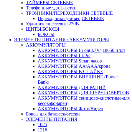
ТАЙМЕРЫ СЕТЕВЫЕ
Телефонные удл. разетки
ТРОЙНИКИ/ПЕРЕХОДНИКИ СЕТЕВЫЕ
Переходники универ,СЕТЕВЫЕ
Удлинители сетевые 220В
ЩИТЫ,БОКСЫ
БОКСЫ
ЭЛЕМЕНТЫ ПИТАНИЯ / АККУМУЛЯТОРЫ
АККУМУЛЯТОРЫ
АККУМУЛЯТОРЫ Li-on(3,7V),18650 и т.п
АККУМУЛЯТОРЫ Li-Pol
АККУМУЛЯТОРЫ Smart часов
АККУМУЛЯТОРЫ АА/ААА/крона
АККУМУЛЯТОРЫ В СПАЙКЕ
АККУМУЛЯТОРЫ ВНЕШНИЕ (Power
Bank)
АККУМУЛЯТОРЫ ДЛЯ РАЦИЙ
АККУМУЛЯТОРЫ ДЛЯ ШУРУПОВЕРТОВ
АККУМУЛЯТОРЫ свинцово-кислотные-для
весов/фонарей
АККУМУЛЯТОРЫ Фото/Видео
Боксы для батареек/отсеки
ЭЛЕМЕНТЫ ПИТАНИЯ
1025
1216