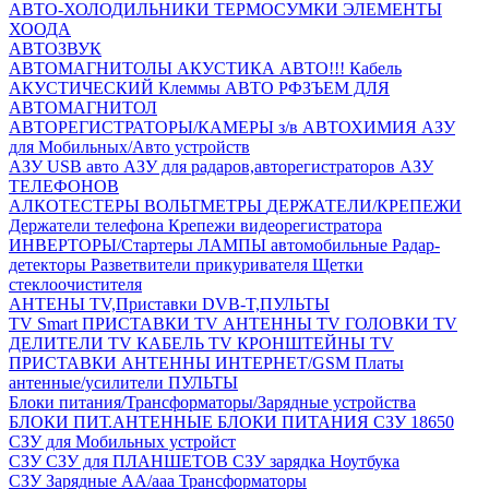
АВТО-ХОЛОДИЛЬНИКИ
ТЕРМОСУМКИ
ЭЛЕМЕНТЫ
ХООДА
АВТОЗВУК
АВТОМАГНИТОЛЫ
АКУСТИКА АВТО!!!
Кабель
АКУСТИЧЕСКИЙ
Клеммы АВТО
РФЗЪЕМ ДЛЯ
АВТОМАГНИТОЛ
АВТОРЕГИСТРАТОРЫ/КАМЕРЫ з/в
АВТОХИМИЯ
АЗУ
для Мобильных/Авто устройств
АЗУ USB авто
АЗУ для радаров,авторегистраторов
АЗУ
ТЕЛЕФОНОВ
АЛКОТЕСТЕРЫ
ВОЛЬТМЕТРЫ
ДЕРЖАТЕЛИ/КРЕПЕЖИ
Держатели телефона
Крепежи видеорегистратора
ИНВЕРТОРЫ/Стартеры
ЛАМПЫ автомобильные
Радар-
детекторы
Разветвители прикуривателя
Щетки
стеклоочистителя
АНТЕНЫ ТV,Приставки DVB-T,ПУЛЬТЫ
TV Smart ПРИСТАВКИ
TV АНТЕННЫ
TV ГОЛОВКИ
TV
ДЕЛИТЕЛИ
TV КАБЕЛЬ
TV КРОНШТЕЙНЫ
TV
ПРИСТАВКИ
АНТЕННЫ ИНТЕРНЕТ/GSM
Платы
антенные/усилители
ПУЛЬТЫ
Блоки питания/Трансформаторы/Зарядные устройства
БЛОКИ ПИТ.АНТЕННЫЕ
БЛОКИ ПИТАНИЯ
СЗУ 18650
СЗУ для Мобильных устройст
СЗУ
СЗУ для ПЛАНШЕТОВ
СЗУ зарядка Ноутбука
СЗУ Зарядные АА/ааа
Трансформаторы