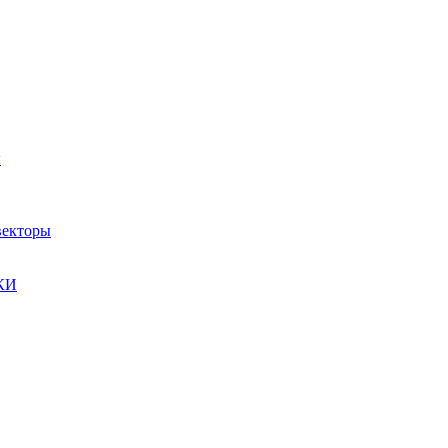
ы
екторы
КИ