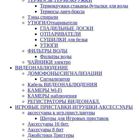
ТЕРМОСЫ,ТЕРМОКРУЖКИ
Термокружки,стаканы,бутылки для воды
Термосы,ланч-боксы
Тэны,спирали
УТЮГИ/Отпариватели
ГЛАДИЛЬНЫЕ ДОСКИ
ОТПАРИВАТЕЛИ
СУШИЛКИ для белья
УТЮГИ
ФИЛЬТРЫ ВОДЫ
Фильтры воды
ЧАЙНИКИ электро
ВИДЕОНАБЛЮДЕНИЕ
ДОМОФОНЫ/СИГНАЛИЗАЦИИ
Сигнализатор
Кабель ВИДЕОНАБЛЮДЕНИЯ
КАМЕРЫ Wi-Fi
КАМЕРЫ наблюдения
РЕГИСТРАТОРЫ ВИДЕОНАБЛ.
ИГРОВЫЕ ПРИСТАВКИ,ИГРУШКИ,АКСЕССУАРЫ
аксесcуары к игр.прист./шнуры
Шнуры для Игровых приставок
Аксессуары 16 бит.
Аксесуары 8 бит
Джойстики,Триггеры