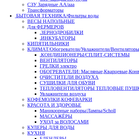
СЗУ Зарядные АА/ааа
Трансформаторы
БЫТОВАЯ ТЕХНИКА/Фильтры воды
ВЕСЫ НАПОЛЬНЫЕ
Для ФЕРМЕРОВ
.ЗЕРНОДРОБИЛКИ
.ИНКУБАТОРЫ
КИПЯТИЛЬНИКИ
КЛИМАТ/Обогреватели/Увлажнители/Вентилятор
.КОНДИЦИОНЕРЫ/СПЛИТ-СИСТЕМЫ
ВЕНТИЛЯТОРЫ
ГРЕЛКИ электро
ОБОГРЕВАТЕЛИ: Масляные,Кварцевые,Конв
ОЧИСТИТЕЛИ ВОЗДУХА
СУШИЛКИ ДЛЯ ОБУВИ
ТЕПЛОВЕНТИЛЯТОРЫ ТЕПЛОВЫЕ ПУШ
Увлажнители воздуха
КОФЕМОЛКИ,КОФЕВАРКИ
КРАСОТА И ЗДОРОВЬЕ
Маникюрные наборы/Лампы/Scholl
МАССАЖЁРЫ
УХОД за ВОЛОСАМИ
КУЛЕРЫ ДЛЯ ВОДЫ
КУХНЯ
БЛЕНДЕРЫ