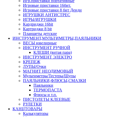
Игр.приставки портативные
Игровые приставки 16бит.
Игровые приставки 8 бит Денди
ИГРУШКИ АНТИСТРЕС
ИГРЫ/ИГРУШКИ
Кардриджи 16bit
Картриджи 8 bit
Планшеты детские
ИНСТРУМЕНТ,МУЛЬТИМЕТРЫ,ПАЯЛЬНИКИ
ВЕСЫ ювелирные
ИНСТРУМЕНТ РУЧНОЙ
КЛЕЩИ (витая пара)
ИНСТРУМЕНТ ЭЛЕКТРО
КРЕПЕЖ
ЛУПЫ/Очки
МАГНИТ НЕОДИМОВЫЙ
Мультиметры/Тестеры/Щупы
ПАЯЛЬНИКИ,ФЛЮСЫ,СМАЗКИ
Паяльники
ТЕРМОПАСТА
Флюсы и т.п.
ПИСТОЛЕТЫ КЛЕЕВЫЕ
РУЛЕТКИ
КАНЦТОВАРЫ
Калькуляторы