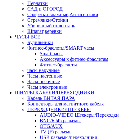
Перчатки
САД и ОГОРОД
Салфетки влажные,Антисептики
Стремянки/Стойки
Уборочный инвентарь
Шпагат,веревки
ЧАСЫ ВСЕ
Будильники
Фитнес-браслеты/SMART часы
Smart часы
Аксессуары к фитнес-браслетам
Фитнес-браслеты
часы наручные
Часы настенные
Часы песочные
Часы электронные
ШНУРЫ КАБЕЛИ/ПЕРЕХОДНИКИ
Кабель ВИТАЯ ПАРА
Коннекторы для магнитного кабеля
ПЕРЕХОДНИКИ/ШТЕКЕРЫ
AUDIO-VIDEO Штекеры/Переходки
BNC/RJ45 разъемы
OTG/AUX
TV (F) разъемы
USB разъемы/переходники