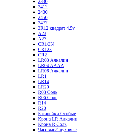
2330
2412
2430
2450
2477
3R12 квадрат 4,5v
A23
A27
CR1/3N
CR123
CR2
LR03 Алкалин
LR04 AAAA
LR06 Алкалин
LR1
LR14
LR20
R03 Соль
R06 Соль
R14
R20
Батарейки Особые
Крона LR Алкалин
Крона R Соль
Часовые/Слуховые