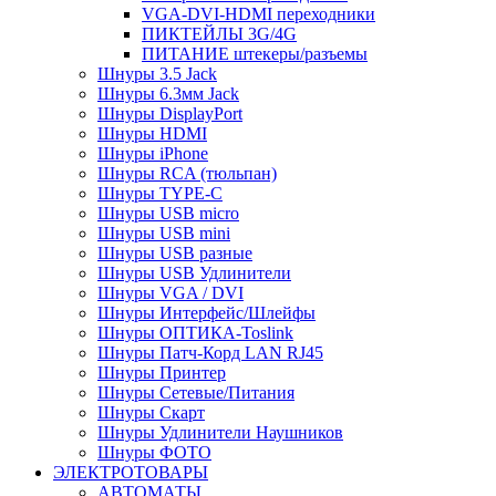
VGA-DVI-HDMI переходники
ПИКТЕЙЛЫ 3G/4G
ПИТАНИЕ штекеры/разъемы
Шнуры 3.5 Jack
Шнуры 6.3мм Jack
Шнуры DisplayPort
Шнуры HDMI
Шнуры iPhone
Шнуры RCA (тюльпан)
Шнуры TYPE-C
Шнуры USB micro
Шнуры USB mini
Шнуры USB разные
Шнуры USB Удлинители
Шнуры VGA / DVI
Шнуры Интерфейс/Шлейфы
Шнуры ОПТИКА-Toslink
Шнуры Патч-Корд LAN RJ45
Шнуры Принтер
Шнуры Сетевые/Питания
Шнуры Скарт
Шнуры Удлинители Наушников
Шнуры ФОТО
ЭЛЕКТРОТОВАРЫ
АВТОМАТЫ