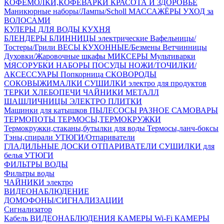
КОФЕМОЛКИ,КОФЕВАРКИ
КРАСОТА И ЗДОРОВЬЕ
Маникюрные наборы/Лампы/Scholl
МАССАЖЁРЫ
УХОД за
ВОЛОСАМИ
КУЛЕРЫ ДЛЯ ВОДЫ
КУХНЯ
БЛЕНДЕРЫ
БЛИННИЦЫ электрические
Вафельницы/
Тостеры/Грили
ВЕСЫ КУХОННЫЕ/Безмены
Ветчинницы
Духовки/Жаровочные шкафы
МИКСЕРЫ
Мультиварки
МЯСОРУБКИ
НАБОРЫ ПОСУДЫ
НОЖИ/ТОЧИЛКИ/
АКСЕССУАРЫ
Попкорница
СКОВОРОДЫ
СОКОВЫЖИМАЛКИ
СУШИЛКИ электро для продуктов
ТЕРКИ
ХЛЕБОПЕЧИ
ЧАЙНИКИ МЕТАЛЛ
ШАШЛИЧНИЦЫ
ЭЛЕКТРО ПЛИТКИ
Машинки для катышков
ПЫЛЕСОСЫ
РАЗНОЕ
САМОВАРЫ
ТЕРМОПОТЫ
ТЕРМОСЫ,ТЕРМОКРУЖКИ
Термокружки,стаканы,бутылки для воды
Термосы,ланч-боксы
Тэны,спирали
УТЮГИ/Отпариватели
ГЛАДИЛЬНЫЕ ДОСКИ
ОТПАРИВАТЕЛИ
СУШИЛКИ для
белья
УТЮГИ
ФИЛЬТРЫ ВОДЫ
Фильтры воды
ЧАЙНИКИ электро
ВИДЕОНАБЛЮДЕНИЕ
ДОМОФОНЫ/СИГНАЛИЗАЦИИ
Сигнализатор
Кабель ВИДЕОНАБЛЮДЕНИЯ
КАМЕРЫ Wi-Fi
КАМЕРЫ