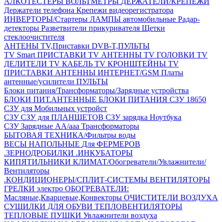
АЛКОТЕСТЕРЫ
ВОЛЬТМЕТРЫ
ДЕРЖАТЕЛИ/КРЕПЕЖИ
Держатели телефона
Крепежи видеорегистратора
ИНВЕРТОРЫ/Стартеры
ЛАМПЫ автомобильные
Радар-
детекторы
Разветвители прикуривателя
Щетки
стеклоочистителя
АНТЕНЫ ТV,Приставки DVB-T,ПУЛЬТЫ
TV Smart ПРИСТАВКИ
TV АНТЕННЫ
TV ГОЛОВКИ
TV
ДЕЛИТЕЛИ
TV КАБЕЛЬ
TV КРОНШТЕЙНЫ
TV
ПРИСТАВКИ
АНТЕННЫ ИНТЕРНЕТ/GSM
Платы
антенные/усилители
ПУЛЬТЫ
Блоки питания/Трансформаторы/Зарядные устройства
БЛОКИ ПИТ.АНТЕННЫЕ
БЛОКИ ПИТАНИЯ
СЗУ 18650
СЗУ для Мобильных устройст
СЗУ
СЗУ для ПЛАНШЕТОВ
СЗУ зарядка Ноутбука
СЗУ Зарядные АА/ааа
Трансформаторы
БЫТОВАЯ ТЕХНИКА/Фильтры воды
ВЕСЫ НАПОЛЬНЫЕ
Для ФЕРМЕРОВ
.ЗЕРНОДРОБИЛКИ
.ИНКУБАТОРЫ
КИПЯТИЛЬНИКИ
КЛИМАТ/Обогреватели/Увлажнители/
Вентиляторы
.КОНДИЦИОНЕРЫ/СПЛИТ-СИСТЕМЫ
ВЕНТИЛЯТОРЫ
ГРЕЛКИ электро
ОБОГРЕВАТЕЛИ:
Масляные,Кварцевые,Конвекторы
ОЧИСТИТЕЛИ ВОЗДУХА
СУШИЛКИ ДЛЯ ОБУВИ
ТЕПЛОВЕНТИЛЯТОРЫ
ТЕПЛОВЫЕ ПУШКИ
Увлажнители воздуха