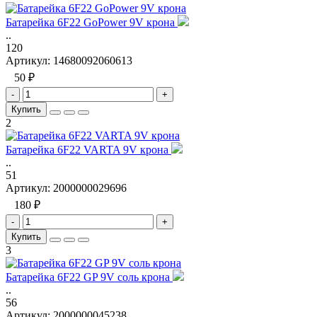
Батарейка 6F22 GoPower 9V крона
..
120
Артикул:
14680092060613
50 ₽
-
+
Купить
2
Батарейка 6F22 VARTA 9V крона
..
51
Артикул:
2000000029696
180 ₽
-
+
Купить
3
Батарейка 6F22 GP 9V соль крона
..
56
Артикул:
2000000045238