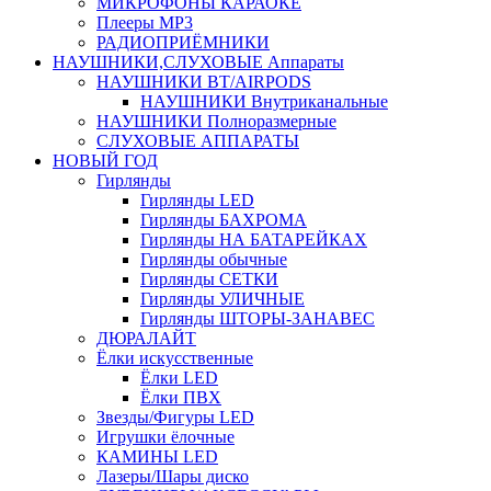
МИКРОФОНЫ КАРАОКЕ
Плееры MP3
РАДИОПРИЁМНИКИ
НАУШНИКИ,СЛУХОВЫЕ Аппараты
НАУШНИКИ BT/AIRPODS
НАУШНИКИ Внутриканальные
НАУШНИКИ Полноразмерные
СЛУХОВЫЕ АППАРАТЫ
НОВЫЙ ГОД
Гирлянды
Гирлянды LED
Гирлянды БАХРОМА
Гирлянды НА БАТАРЕЙКАХ
Гирлянды обычные
Гирлянды СЕТКИ
Гирлянды УЛИЧНЫЕ
Гирлянды ШТОРЫ-ЗАНАВЕС
ДЮРАЛАЙТ
Ёлки искусственные
Ёлки LED
Ёлки ПВХ
Звезды/Фигуры LED
Игрушки ёлочные
КАМИНЫ LED
Лазеры/Шары диско