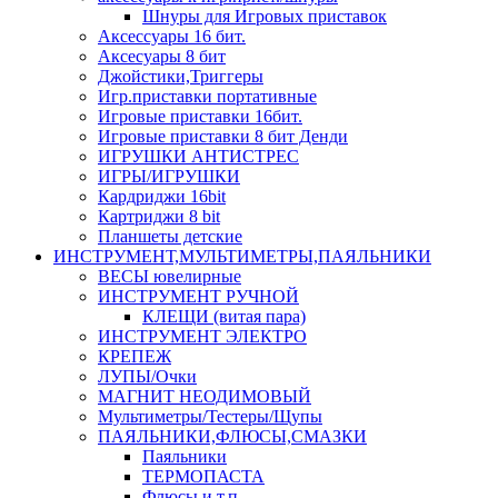
Шнуры для Игровых приставок
Аксессуары 16 бит.
Аксесуары 8 бит
Джойстики,Триггеры
Игр.приставки портативные
Игровые приставки 16бит.
Игровые приставки 8 бит Денди
ИГРУШКИ АНТИСТРЕС
ИГРЫ/ИГРУШКИ
Кардриджи 16bit
Картриджи 8 bit
Планшеты детские
ИНСТРУМЕНТ,МУЛЬТИМЕТРЫ,ПАЯЛЬНИКИ
ВЕСЫ ювелирные
ИНСТРУМЕНТ РУЧНОЙ
КЛЕЩИ (витая пара)
ИНСТРУМЕНТ ЭЛЕКТРО
КРЕПЕЖ
ЛУПЫ/Очки
МАГНИТ НЕОДИМОВЫЙ
Мультиметры/Тестеры/Щупы
ПАЯЛЬНИКИ,ФЛЮСЫ,СМАЗКИ
Паяльники
ТЕРМОПАСТА
Флюсы и т.п.