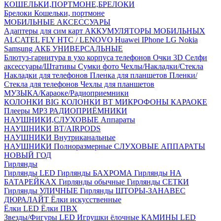
КОШЕЛЬКИ,ПОРТМОНЕ,БРЕЛОКИ
Брелоки
Кошельки, портмоне
МОБИЛЬНЫЕ АКСЕССУАРЫ
Адаптеры для сим карт
АККУМУЛЯТОРЫ МОБИЛЬНЫХ
ALCATEL
FLY
HTC / LENOVO
Huawei
IPhone
LG
Nokia
Samsung
АКБ УНИВЕРСАЛЬНЫЕ
Блютуз-гарнитура в ухо
корпуса телефонов
Очки 3D
Селфи
аксессуары/Штативы
Сумки фото
Чехлы/Накладки/Стекла
Накладки для телефонов
Пленка для планшетов
Пленки/
Стекла для телефонов
Чехлы для планшетов
МУЗЫКА/Караоке/Радиоприемники
КОЛОНКИ BIG
КОЛОНКИ BT
МИКРОФОНЫ КАРАОКЕ
Плееры MP3
РАДИОПРИЁМНИКИ
НАУШНИКИ,СЛУХОВЫЕ Аппараты
НАУШНИКИ BT/AIRPODS
НАУШНИКИ Внутриканальные
НАУШНИКИ Полноразмерные
СЛУХОВЫЕ АППАРАТЫ
НОВЫЙ ГОД
Гирлянды
Гирлянды LED
Гирлянды БАХРОМА
Гирлянды НА
БАТАРЕЙКАХ
Гирлянды обычные
Гирлянды СЕТКИ
Гирлянды УЛИЧНЫЕ
Гирлянды ШТОРЫ-ЗАНАВЕС
ДЮРАЛАЙТ
Ёлки искусственные
Ёлки LED
Ёлки ПВХ
Звезды/Фигуры LED
Игрушки ёлочные
КАМИНЫ LED