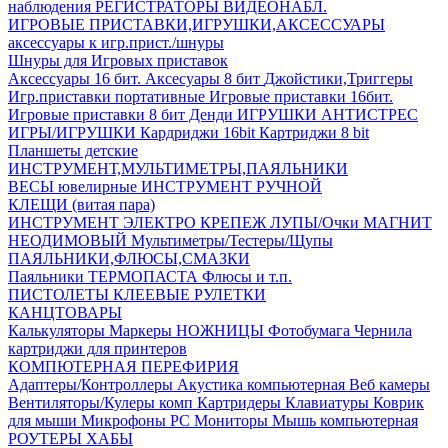
наблюдения
РЕГИСТРАТОРЫ ВИДЕОНАБЛ.
ИГРОВЫЕ ПРИСТАВКИ,ИГРУШКИ,АКСЕССУАРЫ
аксесcуары к игр.прист./шнуры
Шнуры для Игровых приставок
Аксессуары 16 бит.
Аксесуары 8 бит
Джойстики,Триггеры
Игр.приставки портативные
Игровые приставки 16бит.
Игровые приставки 8 бит Денди
ИГРУШКИ АНТИСТРЕС
ИГРЫ/ИГРУШКИ
Кардриджи 16bit
Картриджи 8 bit
Планшеты детские
ИНСТРУМЕНТ,МУЛЬТИМЕТРЫ,ПАЯЛЬНИКИ
ВЕСЫ ювелирные
ИНСТРУМЕНТ РУЧНОЙ
КЛЕЩИ (витая пара)
ИНСТРУМЕНТ ЭЛЕКТРО
КРЕПЕЖ
ЛУПЫ/Очки
МАГНИТ
НЕОДИМОВЫЙ
Мультиметры/Тестеры/Щупы
ПАЯЛЬНИКИ,ФЛЮСЫ,СМАЗКИ
Паяльники
ТЕРМОПАСТА
Флюсы и т.п.
ПИСТОЛЕТЫ КЛЕЕВЫЕ
РУЛЕТКИ
КАНЦТОВАРЫ
Калькуляторы
Маркеры
НОЖНИЦЫ
Фотобумага
Чернила
картриджи для принтеров
КОМПЮТЕРНАЯ ПЕРЕФИРИЯ
Адаптеры/Контроллеры
Акустика компьютерная
Веб камеры
Вентиляторы/Кулеры комп
Картридеры
Клавиатуры
Коврик
для мыши
Микрофоны PC
Мониторы
Мышь компьютерная
РОУТЕРЫ
ХАБЫ