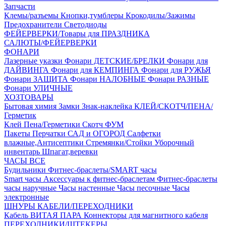
Запчасти
Клемы/разъемы
Кнопки,тумблеры
Крокодилы/Зажимы
Предохранители
Светодиоды
ФЕЙЕРВЕРКИ/Товары для ПРАЗДНИКА
САЛЮТЫ/ФЕЙЕРВЕРКИ
ФОНАРИ
Лазерные указки
Фонари ДЕТСКИЕ/БРЕЛКИ
Фонари для
ДАЙВИНГА
Фонари для КЕМПИНГА
Фонари для РУЖЬЯ
Фонари ЗАЩИТА
Фонари НАЛОБНЫЕ
Фонари РАЗНЫЕ
Фонари УЛИЧНЫЕ
ХОЗТОВАРЫ
Бытовая химия
Замки
Знак-наклейка
КЛЕЙ/СКОТЧ/ПЕНА/
Герметик
Клей
Пена/Герметики
Скотч
ФУМ
Пакеты
Перчатки
САД и ОГОРОД
Салфетки
влажные,Антисептики
Стремянки/Стойки
Уборочный
инвентарь
Шпагат,веревки
ЧАСЫ ВСЕ
Будильники
Фитнес-браслеты/SMART часы
Smart часы
Аксессуары к фитнес-браслетам
Фитнес-браслеты
часы наручные
Часы настенные
Часы песочные
Часы
электронные
ШНУРЫ КАБЕЛИ/ПЕРЕХОДНИКИ
Кабель ВИТАЯ ПАРА
Коннекторы для магнитного кабеля
ПЕРЕХОДНИКИ/ШТЕКЕРЫ