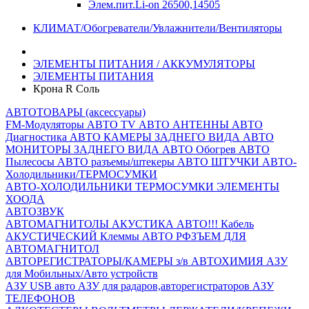
Элем.пит.Li-on 26500,14505
КЛИМАТ/Обогреватели/Увлажнители/Вентиляторы
ЭЛЕМЕНТЫ ПИТАНИЯ / АККУМУЛЯТОРЫ
ЭЛЕМЕНТЫ ПИТАНИЯ
Крона R Соль
АВТОТОВАРЫ (аксессуары)
FM-Модуляторы
АВТО TV
АВТО АНТЕННЫ
АВТО
Диагностика
АВТО КАМЕРЫ ЗАДНЕГО ВИДА
АВТО
МОНИТОРЫ ЗАДНЕГО ВИДА
АВТО Обогрев
АВТО
Пылесосы
АВТО разъемы/штекеры
АВТО ШТУЧКИ
АВТО-
Холодильники/ТЕРМОСУМКИ
АВТО-ХОЛОДИЛЬНИКИ
ТЕРМОСУМКИ
ЭЛЕМЕНТЫ
ХООДА
АВТОЗВУК
АВТОМАГНИТОЛЫ
АКУСТИКА АВТО!!!
Кабель
АКУСТИЧЕСКИЙ
Клеммы АВТО
РФЗЪЕМ ДЛЯ
АВТОМАГНИТОЛ
АВТОРЕГИСТРАТОРЫ/КАМЕРЫ з/в
АВТОХИМИЯ
АЗУ
для Мобильных/Авто устройств
АЗУ USB авто
АЗУ для радаров,авторегистраторов
АЗУ
ТЕЛЕФОНОВ