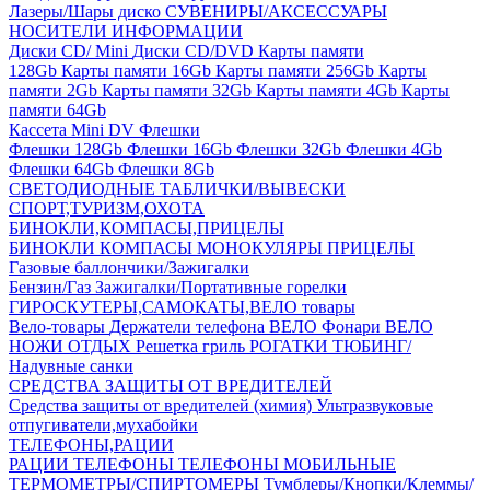
Лазеры/Шары диско
СУВЕНИРЫ/АКСЕССУАРЫ
НОСИТЕЛИ ИНФОРМАЦИИ
Диски CD/ Mini
Диски CD/DVD
Карты памяти
128Gb
Карты памяти 16Gb
Карты памяти 256Gb
Карты
памяти 2Gb
Карты памяти 32Gb
Карты памяти 4Gb
Карты
памяти 64Gb
Кассета Mini DV
Флешки
Флешки 128Gb
Флешки 16Gb
Флешки 32Gb
Флешки 4Gb
Флешки 64Gb
Флешки 8Gb
СВЕТОДИОДНЫЕ ТАБЛИЧКИ/ВЫВЕСКИ
СПОРТ,ТУРИЗМ,ОХОТА
БИНОКЛИ,КОМПАСЫ,ПРИЦЕЛЫ
БИНОКЛИ
КОМПАСЫ
МОНОКУЛЯРЫ
ПРИЦЕЛЫ
Газовые баллончики/Зажигалки
Бензин/Газ
Зажигалки/Портативные горелки
ГИРОСКУТЕРЫ,САМОКАТЫ,ВЕЛО товары
Вело-товары
Держатели телефона ВЕЛО
Фонари ВЕЛО
НОЖИ
ОТДЫХ
Решетка гриль
РОГАТКИ
ТЮБИНГ/
Надувные санки
СРЕДСТВА ЗАЩИТЫ ОТ ВРЕДИТЕЛЕЙ
Средства защиты от вредителей (химия)
Ультразвуковые
отпугиватели,мухабойки
ТЕЛЕФОНЫ,РАЦИИ
РАЦИИ
ТЕЛЕФОНЫ
ТЕЛЕФОНЫ МОБИЛЬНЫЕ
ТЕРМОМЕТРЫ/СПИРТОМЕРЫ
Тумблеры/Кнопки/Клеммы/