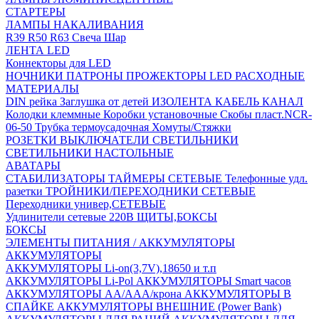
СТАРТЕРЫ
ЛАМПЫ НАКАЛИВАНИЯ
R39
R50
R63
Свеча
Шар
ЛЕНТА LED
Коннекторы для LED
НОЧНИКИ
ПАТРОНЫ
ПРОЖЕКТОРЫ LED
РАСХОДНЫЕ
МАТЕРИАЛЫ
DIN рейка
Заглушка от детей
ИЗОЛЕНТА
КАБЕЛЬ КАНАЛ
Колодки клеммные
Коробки установочные
Скобы пласт.NCR-
06-50
Трубка термоусадочная
Хомуты/Стяжки
РОЗЕТКИ ВЫКЛЮЧАТЕЛИ
СВЕТИЛЬНИКИ
СВЕТИЛЬНИКИ НАСТОЛЬНЫЕ
АВАТАРЫ
СТАБИЛИЗАТОРЫ
ТАЙМЕРЫ СЕТЕВЫЕ
Телефонные удл.
разетки
ТРОЙНИКИ/ПЕРЕХОДНИКИ СЕТЕВЫЕ
Переходники универ,СЕТЕВЫЕ
Удлинители сетевые 220В
ЩИТЫ,БОКСЫ
БОКСЫ
ЭЛЕМЕНТЫ ПИТАНИЯ / АККУМУЛЯТОРЫ
АККУМУЛЯТОРЫ
АККУМУЛЯТОРЫ Li-on(3,7V),18650 и т.п
АККУМУЛЯТОРЫ Li-Pol
АККУМУЛЯТОРЫ Smart часов
АККУМУЛЯТОРЫ АА/ААА/крона
АККУМУЛЯТОРЫ В
СПАЙКЕ
АККУМУЛЯТОРЫ ВНЕШНИЕ (Power Bank)