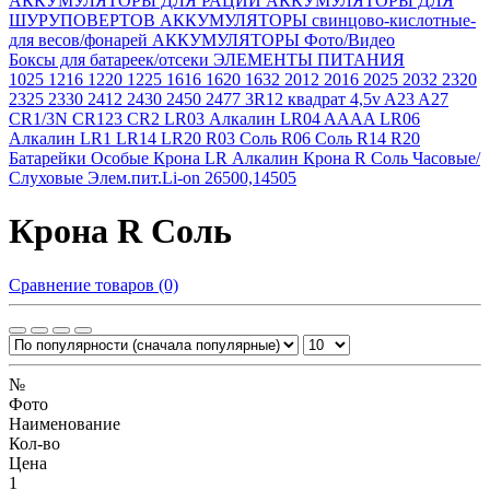
АККУМУЛЯТОРЫ ДЛЯ РАЦИЙ
АККУМУЛЯТОРЫ ДЛЯ
ШУРУПОВЕРТОВ
АККУМУЛЯТОРЫ свинцово-кислотные-
для весов/фонарей
АККУМУЛЯТОРЫ Фото/Видео
Боксы для батареек/отсеки
ЭЛЕМЕНТЫ ПИТАНИЯ
1025
1216
1220
1225
1616
1620
1632
2012
2016
2025
2032
2320
2325
2330
2412
2430
2450
2477
3R12 квадрат 4,5v
A23
A27
CR1/3N
CR123
CR2
LR03 Алкалин
LR04 AAAA
LR06
Алкалин
LR1
LR14
LR20
R03 Соль
R06 Соль
R14
R20
Батарейки Особые
Крона LR Алкалин
Крона R Соль
Часовые/
Слуховые
Элем.пит.Li-on 26500,14505
Крона R Соль
Сравнение товаров (0)
№
Фото
Наименование
Кол-во
Цена
1