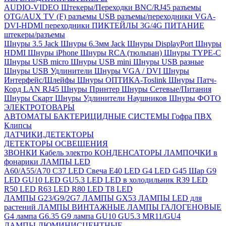
AUDIO-VIDEO Штекеры/Переходки
BNC/RJ45 разъемы
OTG/AUX
TV (F) разъемы
USB разъемы/переходники
VGA-
DVI-HDMI переходники
ПИКТЕЙЛЫ 3G/4G
ПИТАНИЕ
штекеры/разъемы
Шнуры 3.5 Jack
Шнуры 6.3мм Jack
Шнуры DisplayPort
Шнуры
HDMI
Шнуры iPhone
Шнуры RCA (тюльпан)
Шнуры TYPE-C
Шнуры USB micro
Шнуры USB mini
Шнуры USB разные
Шнуры USB Удлинители
Шнуры VGA / DVI
Шнуры
Интерфейс/Шлейфы
Шнуры ОПТИКА-Toslink
Шнуры Патч-
Корд LAN RJ45
Шнуры Принтер
Шнуры Сетевые/Питания
Шнуры Скарт
Шнуры Удлинители Наушников
Шнуры ФОТО
ЭЛЕКТРОТОВАРЫ
АВТОМАТЫ
БАКТЕРИЦИДНЫЕ СИСТЕМЫ
Гофра ПВХ
Клипсы
ДАТЧИКИ,ДЕТЕКТОРЫ
ДЕТЕКТОРЫ ОСВЕЩЕНИЯ
ЗВОНКИ
Кабель электро
КОНДЕНСАТОРЫ
ЛАМПОЧКИ в
фонарики
ЛАМПЫ LED
A60/A55/A70
C37 LED Свеча
E40 LED
G4 LED
G45 Шар
G9
LED
GU10 LED
GU5.3 LED
LED в холодильник
R39 LED
R50 LED
R63 LED
R80 LED
T8 LED
ЛАМПЫ G23/G9/2G7
ЛАМПЫ GX53
ЛАМПЫ LED для
растений
ЛАМПЫ ВИНТАЖНЫЕ
ЛАМПЫ ГАЛОГЕНОВЫЕ
G4 лампа
G6.35
G9 лампа
GU10
GU5.3
MR11/GU4
ЛАМПЫ ЛЮМИНИСЦЕНТНЫЕ