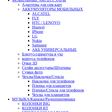
МОБИЛЬНЫЕ АКСЕССУАРЫ
Адаптеры для сим карт
АККУМУЛЯТОРЫ МОБИЛЬНЫХ
ALCATEL
FLY
HTC / LENOVO
Huawei
IPhone
LG
Nokia
Samsung
АКБ УНИВЕРСАЛЬНЫЕ
Блютуз-гарнитура в ухо
корпуса телефонов
Очки 3D
Селфи аксессуары/Штативы
Сумки фото
Чехлы/Накладки/Стекла
Накладки для телефонов
Пленка для планшетов
Пленки/Стекла для телефонов
Чехлы для планшетов
МУЗЫКА/Караоке/Радиоприемники
КОЛОНКИ BIG
КОЛОНКИ BT