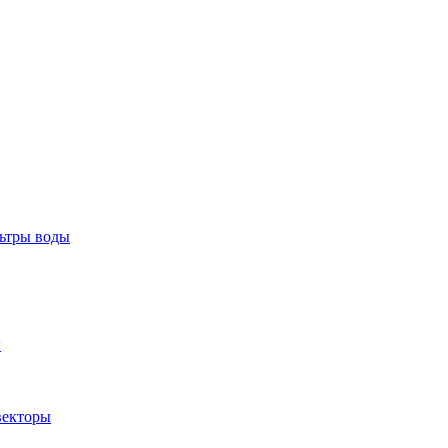
тры воды
ы
екторы