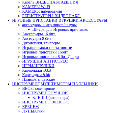
Кабель ВИДЕОНАБЛЮДЕНИЯ
КАМЕРЫ Wi-Fi
КАМЕРЫ наблюдения
РЕГИСТРАТОРЫ ВИДЕОНАБЛ.
ИГРОВЫЕ ПРИСТАВКИ,ИГРУШКИ,АКСЕССУАРЫ
аксесcуары к игр.прист./шнуры
Шнуры для Игровых приставок
Аксессуары 16 бит.
Аксесуары 8 бит
Джойстики,Триггеры
Игр.приставки портативные
Игровые приставки 16бит.
Игровые приставки 8 бит Денди
ИГРУШКИ АНТИСТРЕС
ИГРЫ/ИГРУШКИ
Кардриджи 16bit
Картриджи 8 bit
Планшеты детские
ИНСТРУМЕНТ,МУЛЬТИМЕТРЫ,ПАЯЛЬНИКИ
ВЕСЫ ювелирные
ИНСТРУМЕНТ РУЧНОЙ
КЛЕЩИ (витая пара)
ИНСТРУМЕНТ ЭЛЕКТРО
КРЕПЕЖ
ЛУПЫ/Очки