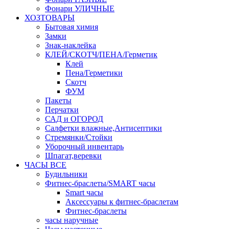
Фонари УЛИЧНЫЕ
ХОЗТОВАРЫ
Бытовая химия
Замки
Знак-наклейка
КЛЕЙ/СКОТЧ/ПЕНА/Герметик
Клей
Пена/Герметики
Скотч
ФУМ
Пакеты
Перчатки
САД и ОГОРОД
Салфетки влажные,Антисептики
Стремянки/Стойки
Уборочный инвентарь
Шпагат,веревки
ЧАСЫ ВСЕ
Будильники
Фитнес-браслеты/SMART часы
Smart часы
Аксессуары к фитнес-браслетам
Фитнес-браслеты
часы наручные