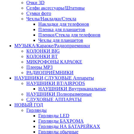
Очки 3D
Селфи аксессуары/Штативы
Сумки фото
Чехлы/Накладки/Стекла
Накладки для телефонов
Пленка для планшетов
Пленки/Стекла для телефонов
Чехлы для планшетов
МУЗЫКА/Караоке/Радиоприемники
КОЛОНКИ BIG
КОЛОНКИ BT
МИКРОФОНЫ КАРАОКЕ
Плееры MP3
РАДИОПРИЁМНИКИ
НАУШНИКИ,СЛУХОВЫЕ Аппараты
НАУШНИКИ BT/AIRPODS
НАУШНИКИ Внутриканальные
НАУШНИКИ Полноразмерные
СЛУХОВЫЕ АППАРАТЫ
НОВЫЙ ГОД
Гирлянды
Гирлянды LED
Гирлянды БАХРОМА
Гирлянды НА БАТАРЕЙКАХ
Гирлянды обычные