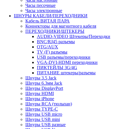
Часы настенные
Часы песочные
Часы электронные
ШНУРЫ КАБЕЛИ/ПЕРЕХОДНИКИ
Кабель ВИТАЯ ПАРА
Коннекторы для магнитного кабеля
ПЕРЕХОДНИКИ/ШТЕКЕРЫ
AUDIO-VIDEO Штекеры/Переходки
BNC/RJ45 разъемы
OTG/AUX
TV (F) разъемы
USB разъемы/переходники
VGA-DVI-HDMI переходники
ПИКТЕЙЛЫ 3G/4G
ПИТАНИЕ штекеры/разъемы
Шнуры 3.5 Jack
Шнуры 6.3мм Jack
Шнуры DisplayPort
Шнуры HDMI
Шнуры iPhone
Шнуры RCA (тюльпан)
Шнуры TYPE-C
Шнуры USB micro
Шнуры USB mini
Шнуры USB разные