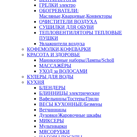
ГРЕЛКИ электро
ОБОГРЕВАТЕЛИ:
Масляные,Кварцевые,Конвекторы
ОЧИСТИТЕЛИ ВОЗДУХА
СУШИЛКИ ДЛЯ ОБУВИ
ТЕПЛОВЕНТИЛЯТОРЫ ТЕПЛОВЫЕ
ПУШКИ
Увлажнители воздуха
КОФЕМОЛКИ,КОФЕВАРКИ
КРАСОТА И ЗДОРОВЬЕ
Маникюрные наборы/Лампы/Scholl
МАССАЖЁРЫ
УХОД за ВОЛОСАМИ
КУЛЕРЫ ДЛЯ ВОДЫ
КУХНЯ
БЛЕНДЕРЫ
БЛИННИЦЫ электрические
Вафельницы/Тостеры/Грили
ВЕСЫ КУХОННЫЕ/Безмены
Ветчинницы
Духовки/Жаровочные шкафы
МИКСЕРЫ
Мультиварки
МЯСОРУБКИ