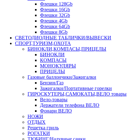
Флешки 128Gb
Флешки 16Gb
Флешки 32Gb
Флешки 4Gb
Флешки 64Gb
Флешки 8Gb
СВЕТОДИОДНЫЕ ТАБЛИЧКИ/ВЫВЕСКИ
СПОРТ,ТУРИЗМ,ОХОТА
БИНОКЛИ,КОМПАСЫ,ПРИЦЕЛЫ
БИНОКЛИ
КОМПАСЫ
МОНОКУЛЯРЫ
ПРИЦЕЛЫ
Газовые баллончики/Зажигалки
Бензин/Газ
Зажигалки/Портативные горелки
ГИРОСКУТЕРЫ,САМОКАТЫ,ВЕЛО товары
Вело-товары
Держатели телефона ВЕЛО
Фонари ВЕЛО
НОЖИ
ОТДЫХ
Решетка гриль
РОГАТКИ
ТЮБИНГ/Надувные санки