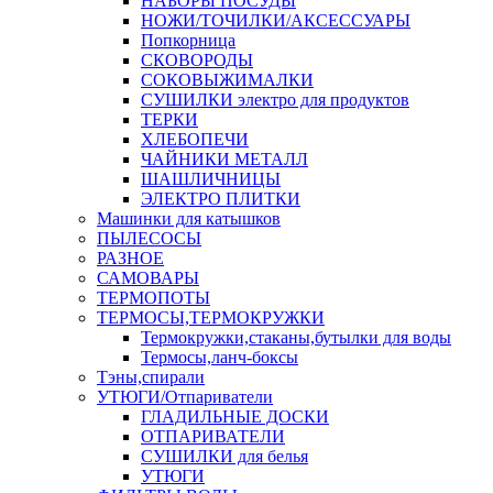
НАБОРЫ ПОСУДЫ
НОЖИ/ТОЧИЛКИ/АКСЕССУАРЫ
Попкорница
СКОВОРОДЫ
СОКОВЫЖИМАЛКИ
СУШИЛКИ электро для продуктов
ТЕРКИ
ХЛЕБОПЕЧИ
ЧАЙНИКИ МЕТАЛЛ
ШАШЛИЧНИЦЫ
ЭЛЕКТРО ПЛИТКИ
Машинки для катышков
ПЫЛЕСОСЫ
РАЗНОЕ
САМОВАРЫ
ТЕРМОПОТЫ
ТЕРМОСЫ,ТЕРМОКРУЖКИ
Термокружки,стаканы,бутылки для воды
Термосы,ланч-боксы
Тэны,спирали
УТЮГИ/Отпариватели
ГЛАДИЛЬНЫЕ ДОСКИ
ОТПАРИВАТЕЛИ
СУШИЛКИ для белья
УТЮГИ