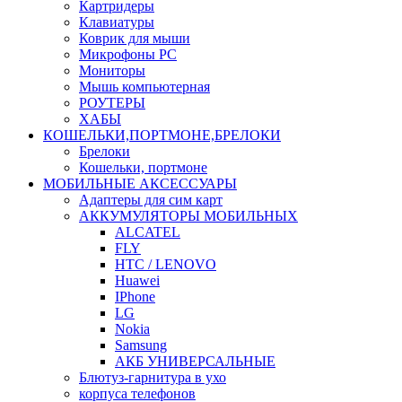
Картридеры
Клавиатуры
Коврик для мыши
Микрофоны PC
Мониторы
Мышь компьютерная
РОУТЕРЫ
ХАБЫ
КОШЕЛЬКИ,ПОРТМОНЕ,БРЕЛОКИ
Брелоки
Кошельки, портмоне
МОБИЛЬНЫЕ АКСЕССУАРЫ
Адаптеры для сим карт
АККУМУЛЯТОРЫ МОБИЛЬНЫХ
ALCATEL
FLY
HTC / LENOVO
Huawei
IPhone
LG
Nokia
Samsung
АКБ УНИВЕРСАЛЬНЫЕ
Блютуз-гарнитура в ухо
корпуса телефонов