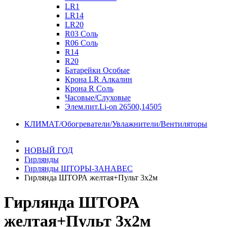
LR1
LR14
LR20
R03 Соль
R06 Соль
R14
R20
Батарейки Особые
Крона LR Алкалин
Крона R Соль
Часовые/Слуховые
Элем.пит.Li-on 26500,14505
КЛИМАТ/Обогреватели/Увлажнители/Вентиляторы
НОВЫЙ ГОД
Гирлянды
Гирлянды ШТОРЫ-ЗАНАВЕС
Гирлянда ШТОРА желтая+Пульт 3х2м
Гирлянда ШТОРА
желтая+Пульт 3х2м