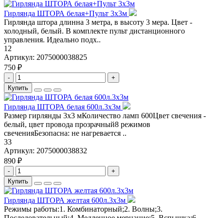
Гирлянда ШТОРА белая+Пульт 3х3м
Гирлянда штора длинна 3 метра, в высоту 3 мера. Цвет -
холодный, белый. В комплекте пульт дистанционного
управления. Идеально подх..
12
Артикул:
2075000038825
750 ₽
-
+
Купить
Гирлянда ШТОРА белая 600л.3х3м
Размер гирлянды 3х3 мКоличество ламп 600Цвет свечения -
белый, цвет провода прозрачный8 режимов
свеченияБезопасна: не нагревается ..
33
Артикул:
2075000038832
890 ₽
-
+
Купить
Гирлянда ШТОРА желтая 600л.3х3м
Режимы работы:1. Комбинаторный;2. Волны;3.
Последовательный;4. Медленное мерцание;5. Вспышка;6.