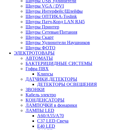
Шнуры USB Удлинители
Шнуры VGA / DVI
Шнуры Интерфейс/Шлейфы
Шнуры ОПТИКА-Toslink
Шнуры Патч-Корд LAN RJ45
Шнуры Принтер
Шнуры Сетевые/Питания
Шнуры Скарт
Шнуры Удлинители Наушников
Шнуры ФОТО
ЭЛЕКТРОТОВАРЫ
АВТОМАТЫ
БАКТЕРИЦИДНЫЕ СИСТЕМЫ
Гофра ПВХ
Клипсы
ДАТЧИКИ,ДЕТЕКТОРЫ
ДЕТЕКТОРЫ ОСВЕЩЕНИЯ
ЗВОНКИ
Кабель электро
КОНДЕНСАТОРЫ
ЛАМПОЧКИ в фонарики
ЛАМПЫ LED
A60/A55/A70
C37 LED Свеча
E40 LED