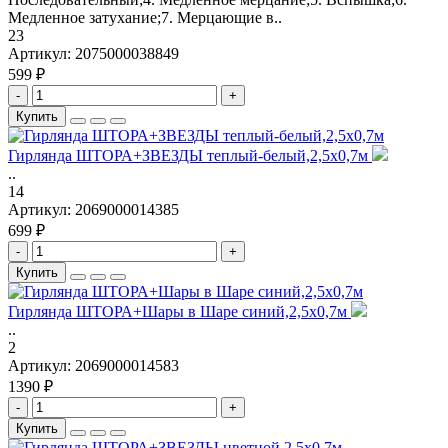
Медленное затухание;7. Мерцающие в..
23
Артикул:
2075000038849
599 ₽
-
+
Купить
Гирлянда ШТОРА+ЗВЕЗДЫ теплый-белый,2,5х0,7м
..
14
Артикул:
2069000014385
699 ₽
-
+
Купить
Гирлянда ШТОРА+Шары в Шаре синий,2,5х0,7м
..
2
Артикул:
2069000014583
1390 ₽
-
+
Купить