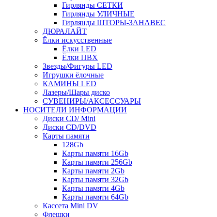
Гирлянды СЕТКИ
Гирлянды УЛИЧНЫЕ
Гирлянды ШТОРЫ-ЗАНАВЕС
ДЮРАЛАЙТ
Ёлки искусственные
Ёлки LED
Ёлки ПВХ
Звезды/Фигуры LED
Игрушки ёлочные
КАМИНЫ LED
Лазеры/Шары диско
СУВЕНИРЫ/АКСЕССУАРЫ
НОСИТЕЛИ ИНФОРМАЦИИ
Диски CD/ Mini
Диски CD/DVD
Карты памяти
128Gb
Карты памяти 16Gb
Карты памяти 256Gb
Карты памяти 2Gb
Карты памяти 32Gb
Карты памяти 4Gb
Карты памяти 64Gb
Кассета Mini DV
Флешки