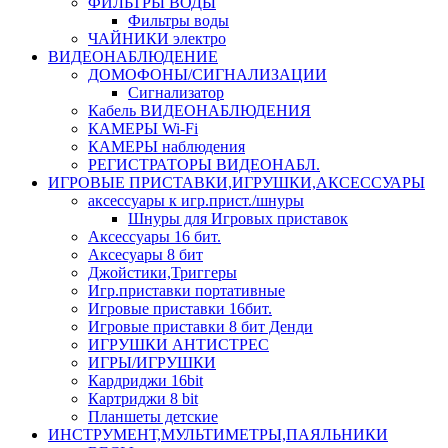
ФИЛЬТРЫ ВОДЫ
Фильтры воды
ЧАЙНИКИ электро
ВИДЕОНАБЛЮДЕНИЕ
ДОМОФОНЫ/СИГНАЛИЗАЦИИ
Сигнализатор
Кабель ВИДЕОНАБЛЮДЕНИЯ
КАМЕРЫ Wi-Fi
КАМЕРЫ наблюдения
РЕГИСТРАТОРЫ ВИДЕОНАБЛ.
ИГРОВЫЕ ПРИСТАВКИ,ИГРУШКИ,АКСЕССУАРЫ
аксесcуары к игр.прист./шнуры
Шнуры для Игровых приставок
Аксессуары 16 бит.
Аксесуары 8 бит
Джойстики,Триггеры
Игр.приставки портативные
Игровые приставки 16бит.
Игровые приставки 8 бит Денди
ИГРУШКИ АНТИСТРЕС
ИГРЫ/ИГРУШКИ
Кардриджи 16bit
Картриджи 8 bit
Планшеты детские
ИНСТРУМЕНТ,МУЛЬТИМЕТРЫ,ПАЯЛЬНИКИ