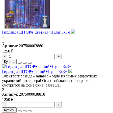
Гирлянда ШТОРА цветная+Пульт 3х3м
..
1
Артикул:
2075000038801
1250 ₽
-
+
Купить
Гирлянда ШТОРА синий+Пульт 3х3м
Электрогирлянда - занавес - одно из самых эффектных
украшений интерьера! Она необыкновенно красиво
смотрится на фоне окна, развеше..
2
Артикул:
2075000038818
1250 ₽
-
+
Купить