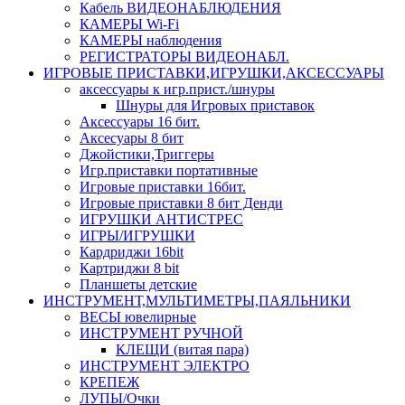
Кабель ВИДЕОНАБЛЮДЕНИЯ
КАМЕРЫ Wi-Fi
КАМЕРЫ наблюдения
РЕГИСТРАТОРЫ ВИДЕОНАБЛ.
ИГРОВЫЕ ПРИСТАВКИ,ИГРУШКИ,АКСЕССУАРЫ
аксесcуары к игр.прист./шнуры
Шнуры для Игровых приставок
Аксессуары 16 бит.
Аксесуары 8 бит
Джойстики,Триггеры
Игр.приставки портативные
Игровые приставки 16бит.
Игровые приставки 8 бит Денди
ИГРУШКИ АНТИСТРЕС
ИГРЫ/ИГРУШКИ
Кардриджи 16bit
Картриджи 8 bit
Планшеты детские
ИНСТРУМЕНТ,МУЛЬТИМЕТРЫ,ПАЯЛЬНИКИ
ВЕСЫ ювелирные
ИНСТРУМЕНТ РУЧНОЙ
КЛЕЩИ (витая пара)
ИНСТРУМЕНТ ЭЛЕКТРО
КРЕПЕЖ
ЛУПЫ/Очки