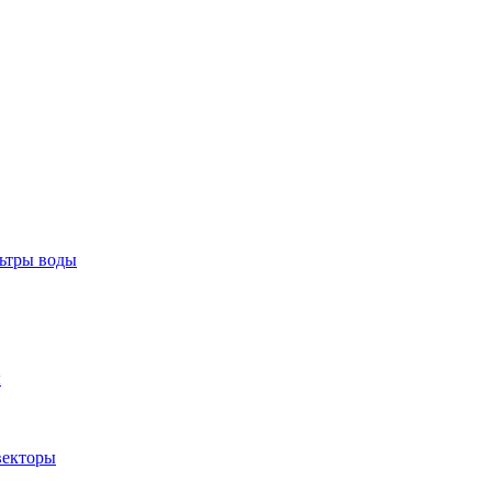
тры воды
ы
екторы