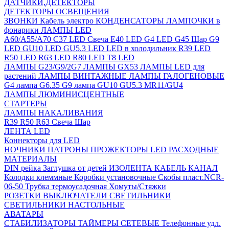
ДАТЧИКИ,ДЕТЕКТОРЫ
ДЕТЕКТОРЫ ОСВЕЩЕНИЯ
ЗВОНКИ
Кабель электро
КОНДЕНСАТОРЫ
ЛАМПОЧКИ в
фонарики
ЛАМПЫ LED
A60/A55/A70
C37 LED Свеча
E40 LED
G4 LED
G45 Шар
G9
LED
GU10 LED
GU5.3 LED
LED в холодильник
R39 LED
R50 LED
R63 LED
R80 LED
T8 LED
ЛАМПЫ G23/G9/2G7
ЛАМПЫ GX53
ЛАМПЫ LED для
растений
ЛАМПЫ ВИНТАЖНЫЕ
ЛАМПЫ ГАЛОГЕНОВЫЕ
G4 лампа
G6.35
G9 лампа
GU10
GU5.3
MR11/GU4
ЛАМПЫ ЛЮМИНИСЦЕНТНЫЕ
СТАРТЕРЫ
ЛАМПЫ НАКАЛИВАНИЯ
R39
R50
R63
Свеча
Шар
ЛЕНТА LED
Коннекторы для LED
НОЧНИКИ
ПАТРОНЫ
ПРОЖЕКТОРЫ LED
РАСХОДНЫЕ
МАТЕРИАЛЫ
DIN рейка
Заглушка от детей
ИЗОЛЕНТА
КАБЕЛЬ КАНАЛ
Колодки клеммные
Коробки установочные
Скобы пласт.NCR-
06-50
Трубка термоусадочная
Хомуты/Стяжки
РОЗЕТКИ ВЫКЛЮЧАТЕЛИ
СВЕТИЛЬНИКИ
СВЕТИЛЬНИКИ НАСТОЛЬНЫЕ
АВАТАРЫ
СТАБИЛИЗАТОРЫ
ТАЙМЕРЫ СЕТЕВЫЕ
Телефонные удл.