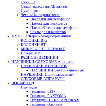
Очки 3D
Селфи аксессуары/Штативы
Сумки фото
Чехлы/Накладки/Стекла
Накладки для телефонов
Пленка для планшетов
Пленки/Стекла для телефонов
Чехлы для планшетов
МУЗЫКА/Караоке/Радиоприемники
КОЛОНКИ BIG
КОЛОНКИ BT
МИКРОФОНЫ КАРАОКЕ
Плееры MP3
РАДИОПРИЁМНИКИ
НАУШНИКИ,СЛУХОВЫЕ Аппараты
НАУШНИКИ BT/AIRPODS
НАУШНИКИ Внутриканальные
НАУШНИКИ Полноразмерные
СЛУХОВЫЕ АППАРАТЫ
НОВЫЙ ГОД
Гирлянды
Гирлянды LED
Гирлянды БАХРОМА
Гирлянды НА БАТАРЕЙКАХ
Гирлянды обычные