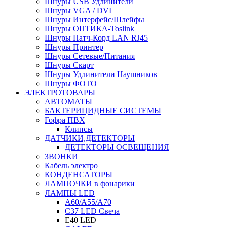
Шнуры USB Удлинители
Шнуры VGA / DVI
Шнуры Интерфейс/Шлейфы
Шнуры ОПТИКА-Toslink
Шнуры Патч-Корд LAN RJ45
Шнуры Принтер
Шнуры Сетевые/Питания
Шнуры Скарт
Шнуры Удлинители Наушников
Шнуры ФОТО
ЭЛЕКТРОТОВАРЫ
АВТОМАТЫ
БАКТЕРИЦИДНЫЕ СИСТЕМЫ
Гофра ПВХ
Клипсы
ДАТЧИКИ,ДЕТЕКТОРЫ
ДЕТЕКТОРЫ ОСВЕЩЕНИЯ
ЗВОНКИ
Кабель электро
КОНДЕНСАТОРЫ
ЛАМПОЧКИ в фонарики
ЛАМПЫ LED
A60/A55/A70
C37 LED Свеча
E40 LED