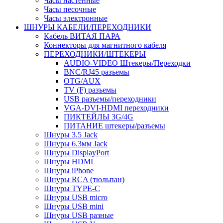
Часы настенные
Часы песочные
Часы электронные
ШНУРЫ КАБЕЛИ/ПЕРЕХОДНИКИ
Кабель ВИТАЯ ПАРА
Коннекторы для магнитного кабеля
ПЕРЕХОДНИКИ/ШТЕКЕРЫ
AUDIO-VIDEO Штекеры/Переходки
BNC/RJ45 разъемы
OTG/AUX
TV (F) разъемы
USB разъемы/переходники
VGA-DVI-HDMI переходники
ПИКТЕЙЛЫ 3G/4G
ПИТАНИЕ штекеры/разъемы
Шнуры 3.5 Jack
Шнуры 6.3мм Jack
Шнуры DisplayPort
Шнуры HDMI
Шнуры iPhone
Шнуры RCA (тюльпан)
Шнуры TYPE-C
Шнуры USB micro
Шнуры USB mini
Шнуры USB разные