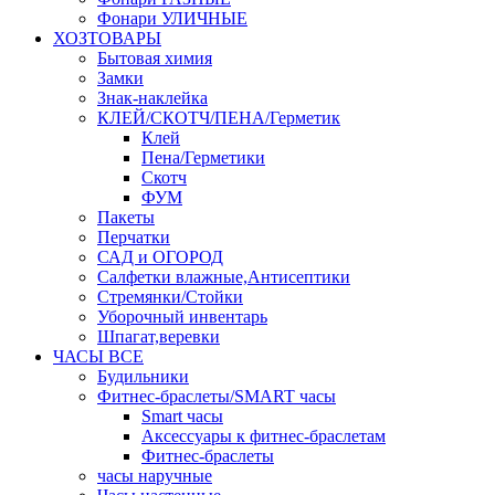
Фонари УЛИЧНЫЕ
ХОЗТОВАРЫ
Бытовая химия
Замки
Знак-наклейка
КЛЕЙ/СКОТЧ/ПЕНА/Герметик
Клей
Пена/Герметики
Скотч
ФУМ
Пакеты
Перчатки
САД и ОГОРОД
Салфетки влажные,Антисептики
Стремянки/Стойки
Уборочный инвентарь
Шпагат,веревки
ЧАСЫ ВСЕ
Будильники
Фитнес-браслеты/SMART часы
Smart часы
Аксессуары к фитнес-браслетам
Фитнес-браслеты
часы наручные