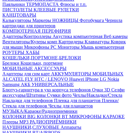
Паяльники
ТЕРМОПАСТА
Флюсы и т.п.
ПИСТОЛЕТЫ КЛЕЕВЫЕ
РУЛЕТКИ
КАНЦТОВАРЫ
Калькуляторы
Маркеры
НОЖНИЦЫ
Фотобумага
Чернила
картриджи для принтеров
КОМПЮТЕРНАЯ ПЕРЕФИРИЯ
Адаптеры/Контроллеры
Акустика компьютерная
Веб камеры
Вентиляторы/Кулеры комп
Картридеры
Клавиатуры
Коврик
для мыши
Микрофоны PC
Мониторы
Мышь компьютерная
РОУТЕРЫ
ХАБЫ
КОШЕЛЬКИ,ПОРТМОНЕ,БРЕЛОКИ
Брелоки
Кошельки, портмоне
МОБИЛЬНЫЕ АКСЕССУАРЫ
Адаптеры для сим карт
АККУМУЛЯТОРЫ МОБИЛЬНЫХ
ALCATEL
FLY
HTC / LENOVO
Huawei
IPhone
LG
Nokia
Samsung
АКБ УНИВЕРСАЛЬНЫЕ
Блютуз-гарнитура в ухо
корпуса телефонов
Очки 3D
Селфи
аксессуары/Штативы
Сумки фото
Чехлы/Накладки/Стекла
Накладки для телефонов
Пленка для планшетов
Пленки/
Стекла для телефонов
Чехлы для планшетов
МУЗЫКА/Караоке/Радиоприемники
КОЛОНКИ BIG
КОЛОНКИ BT
МИКРОФОНЫ КАРАОКЕ
Плееры MP3
РАДИОПРИЁМНИКИ
НАУШНИКИ,СЛУХОВЫЕ Аппараты
НАУШНИКИ BT/AIRPODS