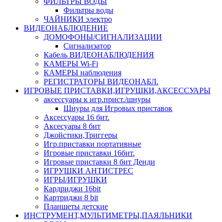
ФИЛЬТРЫ ВОДЫ
Фильтры воды
ЧАЙНИКИ электро
ВИДЕОНАБЛЮДЕНИЕ
ДОМОФОНЫ/СИГНАЛИЗАЦИИ
Сигнализатор
Кабель ВИДЕОНАБЛЮДЕНИЯ
КАМЕРЫ Wi-Fi
КАМЕРЫ наблюдения
РЕГИСТРАТОРЫ ВИДЕОНАБЛ.
ИГРОВЫЕ ПРИСТАВКИ,ИГРУШКИ,АКСЕССУАРЫ
аксесcуары к игр.прист./шнуры
Шнуры для Игровых приставок
Аксессуары 16 бит.
Аксесуары 8 бит
Джойстики,Триггеры
Игр.приставки портативные
Игровые приставки 16бит.
Игровые приставки 8 бит Денди
ИГРУШКИ АНТИСТРЕС
ИГРЫ/ИГРУШКИ
Кардриджи 16bit
Картриджи 8 bit
Планшеты детские
ИНСТРУМЕНТ,МУЛЬТИМЕТРЫ,ПАЯЛЬНИКИ