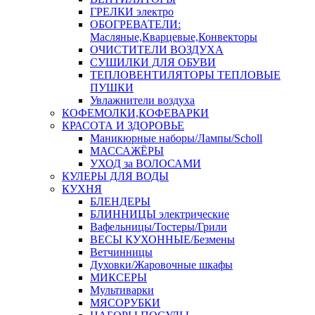
ГРЕЛКИ электро
ОБОГРЕВАТЕЛИ:
Масляные,Кварцевые,Конвекторы
ОЧИСТИТЕЛИ ВОЗДУХА
СУШИЛКИ ДЛЯ ОБУВИ
ТЕПЛОВЕНТИЛЯТОРЫ ТЕПЛОВЫЕ
ПУШКИ
Увлажнители воздуха
КОФЕМОЛКИ,КОФЕВАРКИ
КРАСОТА И ЗДОРОВЬЕ
Маникюрные наборы/Лампы/Scholl
МАССАЖЁРЫ
УХОД за ВОЛОСАМИ
КУЛЕРЫ ДЛЯ ВОДЫ
КУХНЯ
БЛЕНДЕРЫ
БЛИННИЦЫ электрические
Вафельницы/Тостеры/Грили
ВЕСЫ КУХОННЫЕ/Безмены
Ветчинницы
Духовки/Жаровочные шкафы
МИКСЕРЫ
Мультиварки
МЯСОРУБКИ