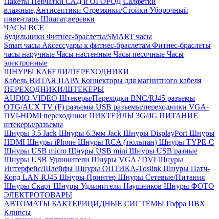
Пакеты
Перчатки
САД и ОГОРОД
Салфетки
влажные,Антисептики
Стремянки/Стойки
Уборочный
инвентарь
Шпагат,веревки
ЧАСЫ ВСЕ
Будильники
Фитнес-браслеты/SMART часы
Smart часы
Аксессуары к фитнес-браслетам
Фитнес-браслеты
часы наручные
Часы настенные
Часы песочные
Часы
электронные
ШНУРЫ КАБЕЛИ/ПЕРЕХОДНИКИ
Кабель ВИТАЯ ПАРА
Коннекторы для магнитного кабеля
ПЕРЕХОДНИКИ/ШТЕКЕРЫ
AUDIO-VIDEO Штекеры/Переходки
BNC/RJ45 разъемы
OTG/AUX
TV (F) разъемы
USB разъемы/переходники
VGA-
DVI-HDMI переходники
ПИКТЕЙЛЫ 3G/4G
ПИТАНИЕ
штекеры/разъемы
Шнуры 3.5 Jack
Шнуры 6.3мм Jack
Шнуры DisplayPort
Шнуры
HDMI
Шнуры iPhone
Шнуры RCA (тюльпан)
Шнуры TYPE-C
Шнуры USB micro
Шнуры USB mini
Шнуры USB разные
Шнуры USB Удлинители
Шнуры VGA / DVI
Шнуры
Интерфейс/Шлейфы
Шнуры ОПТИКА-Toslink
Шнуры Патч-
Корд LAN RJ45
Шнуры Принтер
Шнуры Сетевые/Питания
Шнуры Скарт
Шнуры Удлинители Наушников
Шнуры ФОТО
ЭЛЕКТРОТОВАРЫ
АВТОМАТЫ
БАКТЕРИЦИДНЫЕ СИСТЕМЫ
Гофра ПВХ
Клипсы