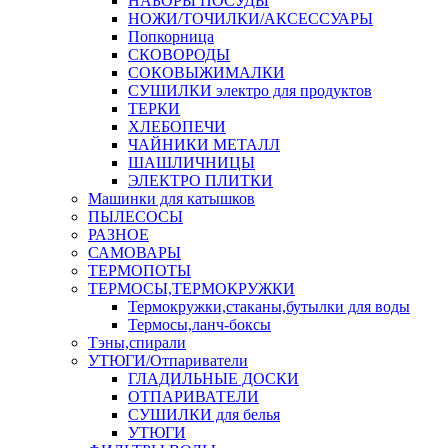
НАБОРЫ ПОСУДЫ
НОЖИ/ТОЧИЛКИ/АКСЕССУАРЫ
Попкорница
СКОВОРОДЫ
СОКОВЫЖИМАЛКИ
СУШИЛКИ электро для продуктов
ТЕРКИ
ХЛЕБОПЕЧИ
ЧАЙНИКИ МЕТАЛЛ
ШАШЛИЧНИЦЫ
ЭЛЕКТРО ПЛИТКИ
Машинки для катышков
ПЫЛЕСОСЫ
РАЗНОЕ
САМОВАРЫ
ТЕРМОПОТЫ
ТЕРМОСЫ,ТЕРМОКРУЖКИ
Термокружки,стаканы,бутылки для воды
Термосы,ланч-боксы
Тэны,спирали
УТЮГИ/Отпариватели
ГЛАДИЛЬНЫЕ ДОСКИ
ОТПАРИВАТЕЛИ
СУШИЛКИ для белья
УТЮГИ