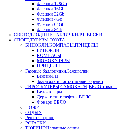
Флешки 128Gb
Флешки 16Gb
Флешки 32Gb
Флешки 4Gb
Флешки 64Gb
Флешки 8Gb
СВЕТОДИОДНЫЕ ТАБЛИЧКИ/ВЫВЕСКИ
СПОРТ,ТУРИЗМ,ОХОТА
БИНОКЛИ,КОМПАСЫ,ПРИЦЕЛЫ
БИНОКЛИ
КОМПАСЫ
МОНОКУЛЯРЫ
ПРИЦЕЛЫ
Газовые баллончики/Зажигалки
Бензин/Газ
Зажигалки/Портативные горелки
ГИРОСКУТЕРЫ,САМОКАТЫ,ВЕЛО товары
Вело-товары
Держатели телефона ВЕЛО
Фонари ВЕЛО
НОЖИ
ОТДЫХ
Решетка гриль
РОГАТКИ
ТЮБИНГ/Надувные санки