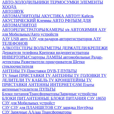
АВТО-ХОЛОДИЛЬНИКИ
ТЕРМОСУМКИ
ЭЛЕМЕНТЫ
ХООДА
АВТОЗВУК
АВТОМАГНИТОЛЫ
АКУСТИКА АВТО!!!
Кабель
АКУСТИЧЕСКИЙ
Клеммы АВТО
РФЗЪЕМ ДЛЯ
АВТОМАГНИТОЛ
АВТОРЕГИСТРАТОРЫ/КАМЕРЫ з/в
АВТОХИМИЯ
АЗУ
для Мобильных/Авто устройств
АЗУ USB авто
АЗУ для радаров,авторегистраторов
АЗУ
ТЕЛЕФОНОВ
АЛКОТЕСТЕРЫ
ВОЛЬТМЕТРЫ
ДЕРЖАТЕЛИ/КРЕПЕЖИ
Держатели телефона
Крепежи видеорегистратора
ИНВЕРТОРЫ/Стартеры
ЛАМПЫ автомобильные
Радар-
детекторы
Разветвители прикуривателя
Щетки
стеклоочистителя
АНТЕНЫ ТV,Приставки DVB-T,ПУЛЬТЫ
TV Smart ПРИСТАВКИ
TV АНТЕННЫ
TV ГОЛОВКИ
TV
ДЕЛИТЕЛИ
TV КАБЕЛЬ
TV КРОНШТЕЙНЫ
TV
ПРИСТАВКИ
АНТЕННЫ ИНТЕРНЕТ/GSM
Платы
антенные/усилители
ПУЛЬТЫ
Блоки питания/Трансформаторы/Зарядные устройства
БЛОКИ ПИТ.АНТЕННЫЕ
БЛОКИ ПИТАНИЯ
СЗУ 18650
СЗУ для Мобильных устройст
СЗУ
СЗУ для ПЛАНШЕТОВ
СЗУ зарядка Ноутбука
СЗУ Зарядные АА/ааа
Трансформаторы