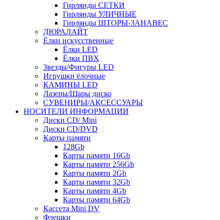
Гирлянды СЕТКИ
Гирлянды УЛИЧНЫЕ
Гирлянды ШТОРЫ-ЗАНАВЕС
ДЮРАЛАЙТ
Ёлки искусственные
Ёлки LED
Ёлки ПВХ
Звезды/Фигуры LED
Игрушки ёлочные
КАМИНЫ LED
Лазеры/Шары диско
СУВЕНИРЫ/АКСЕССУАРЫ
НОСИТЕЛИ ИНФОРМАЦИИ
Диски CD/ Mini
Диски CD/DVD
Карты памяти
128Gb
Карты памяти 16Gb
Карты памяти 256Gb
Карты памяти 2Gb
Карты памяти 32Gb
Карты памяти 4Gb
Карты памяти 64Gb
Кассета Mini DV
Флешки