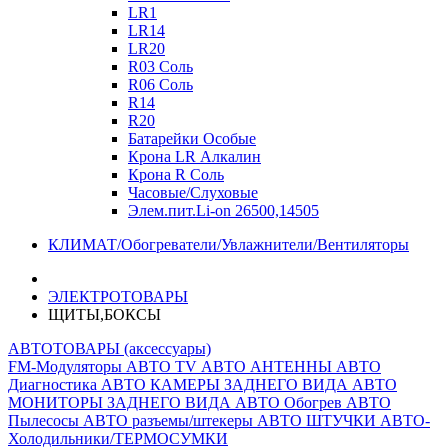
LR1
LR14
LR20
R03 Соль
R06 Соль
R14
R20
Батарейки Особые
Крона LR Алкалин
Крона R Соль
Часовые/Слуховые
Элем.пит.Li-on 26500,14505
КЛИМАТ/Обогреватели/Увлажнители/Вентиляторы
ЭЛЕКТРОТОВАРЫ
ЩИТЫ,БОКСЫ
АВТОТОВАРЫ (аксессуары)
FM-Модуляторы
АВТО TV
АВТО АНТЕННЫ
АВТО
Диагностика
АВТО КАМЕРЫ ЗАДНЕГО ВИДА
АВТО
МОНИТОРЫ ЗАДНЕГО ВИДА
АВТО Обогрев
АВТО
Пылесосы
АВТО разъемы/штекеры
АВТО ШТУЧКИ
АВТО-
Холодильники/ТЕРМОСУМКИ