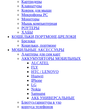
Картридеры
Клавиатуры
Коврик для мыши
Микрофоны PC
Мониторы
Мышь компьютерная
РОУТЕРЫ
ХАБЫ
КОШЕЛЬКИ,ПОРТМОНЕ,БРЕЛОКИ
Брелоки
Кошельки, портмоне
МОБИЛЬНЫЕ АКСЕССУАРЫ
Адаптеры для сим карт
АККУМУЛЯТОРЫ МОБИЛЬНЫХ
ALCATEL
FLY
HTC / LENOVO
Huawei
IPhone
LG
Nokia
Samsung
АКБ УНИВЕРСАЛЬНЫЕ
Блютуз-гарнитура в ухо
корпуса телефонов