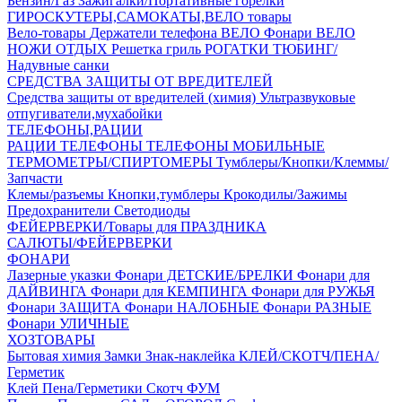
Бензин/Газ
Зажигалки/Портативные горелки
ГИРОСКУТЕРЫ,САМОКАТЫ,ВЕЛО товары
Вело-товары
Держатели телефона ВЕЛО
Фонари ВЕЛО
НОЖИ
ОТДЫХ
Решетка гриль
РОГАТКИ
ТЮБИНГ/
Надувные санки
СРЕДСТВА ЗАЩИТЫ ОТ ВРЕДИТЕЛЕЙ
Средства защиты от вредителей (химия)
Ультразвуковые
отпугиватели,мухабойки
ТЕЛЕФОНЫ,РАЦИИ
РАЦИИ
ТЕЛЕФОНЫ
ТЕЛЕФОНЫ МОБИЛЬНЫЕ
ТЕРМОМЕТРЫ/СПИРТОМЕРЫ
Тумблеры/Кнопки/Клеммы/
Запчасти
Клемы/разъемы
Кнопки,тумблеры
Крокодилы/Зажимы
Предохранители
Светодиоды
ФЕЙЕРВЕРКИ/Товары для ПРАЗДНИКА
САЛЮТЫ/ФЕЙЕРВЕРКИ
ФОНАРИ
Лазерные указки
Фонари ДЕТСКИЕ/БРЕЛКИ
Фонари для
ДАЙВИНГА
Фонари для КЕМПИНГА
Фонари для РУЖЬЯ
Фонари ЗАЩИТА
Фонари НАЛОБНЫЕ
Фонари РАЗНЫЕ
Фонари УЛИЧНЫЕ
ХОЗТОВАРЫ
Бытовая химия
Замки
Знак-наклейка
КЛЕЙ/СКОТЧ/ПЕНА/
Герметик
Клей
Пена/Герметики
Скотч
ФУМ