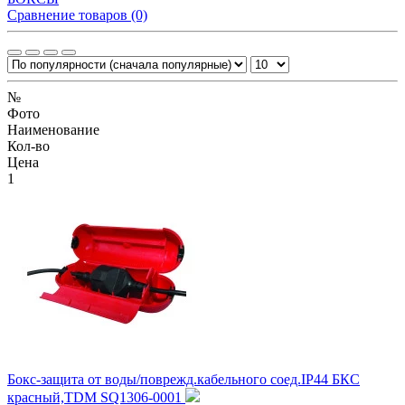
Сравнение товаров (0)
№
Фото
Наименование
Кол-во
Цена
1
Бокс-защита от воды/поврежд.кабельного соед.IP44 БКС
красный,TDM SQ1306-0001