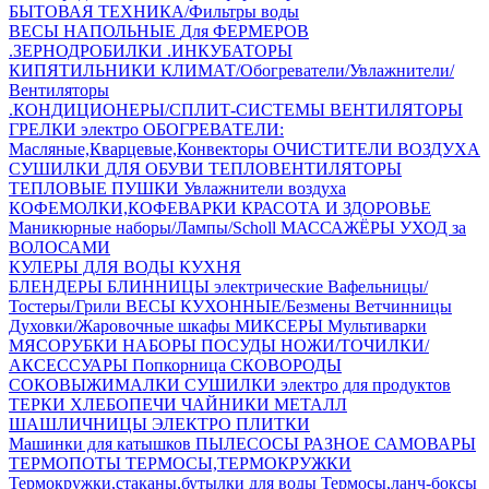
БЫТОВАЯ ТЕХНИКА/Фильтры воды
ВЕСЫ НАПОЛЬНЫЕ
Для ФЕРМЕРОВ
.ЗЕРНОДРОБИЛКИ
.ИНКУБАТОРЫ
КИПЯТИЛЬНИКИ
КЛИМАТ/Обогреватели/Увлажнители/
Вентиляторы
.КОНДИЦИОНЕРЫ/СПЛИТ-СИСТЕМЫ
ВЕНТИЛЯТОРЫ
ГРЕЛКИ электро
ОБОГРЕВАТЕЛИ:
Масляные,Кварцевые,Конвекторы
ОЧИСТИТЕЛИ ВОЗДУХА
СУШИЛКИ ДЛЯ ОБУВИ
ТЕПЛОВЕНТИЛЯТОРЫ
ТЕПЛОВЫЕ ПУШКИ
Увлажнители воздуха
КОФЕМОЛКИ,КОФЕВАРКИ
КРАСОТА И ЗДОРОВЬЕ
Маникюрные наборы/Лампы/Scholl
МАССАЖЁРЫ
УХОД за
ВОЛОСАМИ
КУЛЕРЫ ДЛЯ ВОДЫ
КУХНЯ
БЛЕНДЕРЫ
БЛИННИЦЫ электрические
Вафельницы/
Тостеры/Грили
ВЕСЫ КУХОННЫЕ/Безмены
Ветчинницы
Духовки/Жаровочные шкафы
МИКСЕРЫ
Мультиварки
МЯСОРУБКИ
НАБОРЫ ПОСУДЫ
НОЖИ/ТОЧИЛКИ/
АКСЕССУАРЫ
Попкорница
СКОВОРОДЫ
СОКОВЫЖИМАЛКИ
СУШИЛКИ электро для продуктов
ТЕРКИ
ХЛЕБОПЕЧИ
ЧАЙНИКИ МЕТАЛЛ
ШАШЛИЧНИЦЫ
ЭЛЕКТРО ПЛИТКИ
Машинки для катышков
ПЫЛЕСОСЫ
РАЗНОЕ
САМОВАРЫ
ТЕРМОПОТЫ
ТЕРМОСЫ,ТЕРМОКРУЖКИ
Термокружки,стаканы,бутылки для воды
Термосы,ланч-боксы