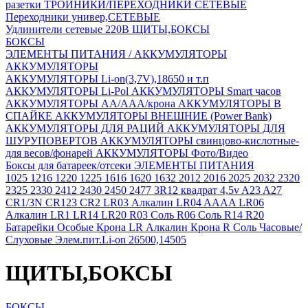
разетки
ТРОЙНИКИ/ПЕРЕХОДНИКИ СЕТЕВЫЕ
Переходники универ,СЕТЕВЫЕ
Удлинители сетевые 220В
ЩИТЫ,БОКСЫ
БОКСЫ
ЭЛЕМЕНТЫ ПИТАНИЯ / АККУМУЛЯТОРЫ
АККУМУЛЯТОРЫ
АККУМУЛЯТОРЫ Li-on(3,7V),18650 и т.п
АККУМУЛЯТОРЫ Li-Pol
АККУМУЛЯТОРЫ Smart часов
АККУМУЛЯТОРЫ АА/ААА/крона
АККУМУЛЯТОРЫ В
СПАЙКЕ
АККУМУЛЯТОРЫ ВНЕШНИЕ (Power Bank)
АККУМУЛЯТОРЫ ДЛЯ РАЦИЙ
АККУМУЛЯТОРЫ ДЛЯ
ШУРУПОВЕРТОВ
АККУМУЛЯТОРЫ свинцово-кислотные-
для весов/фонарей
АККУМУЛЯТОРЫ Фото/Видео
Боксы для батареек/отсеки
ЭЛЕМЕНТЫ ПИТАНИЯ
1025
1216
1220
1225
1616
1620
1632
2012
2016
2025
2032
2320
2325
2330
2412
2430
2450
2477
3R12 квадрат 4,5v
A23
A27
CR1/3N
CR123
CR2
LR03 Алкалин
LR04 AAAA
LR06
Алкалин
LR1
LR14
LR20
R03 Соль
R06 Соль
R14
R20
Батарейки Особые
Крона LR Алкалин
Крона R Соль
Часовые/
Слуховые
Элем.пит.Li-on 26500,14505
ЩИТЫ,БОКСЫ
БОКСЫ