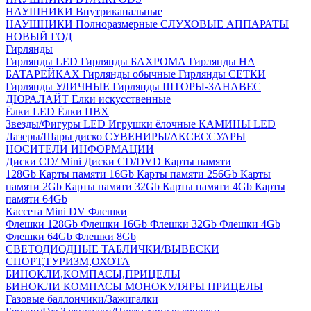
НАУШНИКИ Внутриканальные
НАУШНИКИ Полноразмерные
СЛУХОВЫЕ АППАРАТЫ
НОВЫЙ ГОД
Гирлянды
Гирлянды LED
Гирлянды БАХРОМА
Гирлянды НА
БАТАРЕЙКАХ
Гирлянды обычные
Гирлянды СЕТКИ
Гирлянды УЛИЧНЫЕ
Гирлянды ШТОРЫ-ЗАНАВЕС
ДЮРАЛАЙТ
Ёлки искусственные
Ёлки LED
Ёлки ПВХ
Звезды/Фигуры LED
Игрушки ёлочные
КАМИНЫ LED
Лазеры/Шары диско
СУВЕНИРЫ/АКСЕССУАРЫ
НОСИТЕЛИ ИНФОРМАЦИИ
Диски CD/ Mini
Диски CD/DVD
Карты памяти
128Gb
Карты памяти 16Gb
Карты памяти 256Gb
Карты
памяти 2Gb
Карты памяти 32Gb
Карты памяти 4Gb
Карты
памяти 64Gb
Кассета Mini DV
Флешки
Флешки 128Gb
Флешки 16Gb
Флешки 32Gb
Флешки 4Gb
Флешки 64Gb
Флешки 8Gb
СВЕТОДИОДНЫЕ ТАБЛИЧКИ/ВЫВЕСКИ
СПОРТ,ТУРИЗМ,ОХОТА
БИНОКЛИ,КОМПАСЫ,ПРИЦЕЛЫ
БИНОКЛИ
КОМПАСЫ
МОНОКУЛЯРЫ
ПРИЦЕЛЫ
Газовые баллончики/Зажигалки