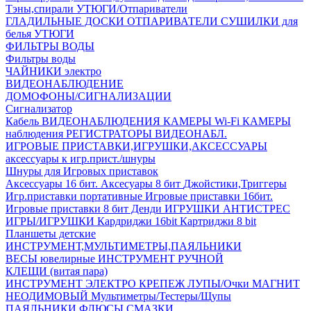
Тэны,спирали
УТЮГИ/Отпариватели
ГЛАДИЛЬНЫЕ ДОСКИ
ОТПАРИВАТЕЛИ
СУШИЛКИ для
белья
УТЮГИ
ФИЛЬТРЫ ВОДЫ
Фильтры воды
ЧАЙНИКИ электро
ВИДЕОНАБЛЮДЕНИЕ
ДОМОФОНЫ/СИГНАЛИЗАЦИИ
Сигнализатор
Кабель ВИДЕОНАБЛЮДЕНИЯ
КАМЕРЫ Wi-Fi
КАМЕРЫ
наблюдения
РЕГИСТРАТОРЫ ВИДЕОНАБЛ.
ИГРОВЫЕ ПРИСТАВКИ,ИГРУШКИ,АКСЕССУАРЫ
аксесcуары к игр.прист./шнуры
Шнуры для Игровых приставок
Аксессуары 16 бит.
Аксесуары 8 бит
Джойстики,Триггеры
Игр.приставки портативные
Игровые приставки 16бит.
Игровые приставки 8 бит Денди
ИГРУШКИ АНТИСТРЕС
ИГРЫ/ИГРУШКИ
Кардриджи 16bit
Картриджи 8 bit
Планшеты детские
ИНСТРУМЕНТ,МУЛЬТИМЕТРЫ,ПАЯЛЬНИКИ
ВЕСЫ ювелирные
ИНСТРУМЕНТ РУЧНОЙ
КЛЕЩИ (витая пара)
ИНСТРУМЕНТ ЭЛЕКТРО
КРЕПЕЖ
ЛУПЫ/Очки
МАГНИТ
НЕОДИМОВЫЙ
Мультиметры/Тестеры/Щупы
ПАЯЛЬНИКИ,ФЛЮСЫ,СМАЗКИ