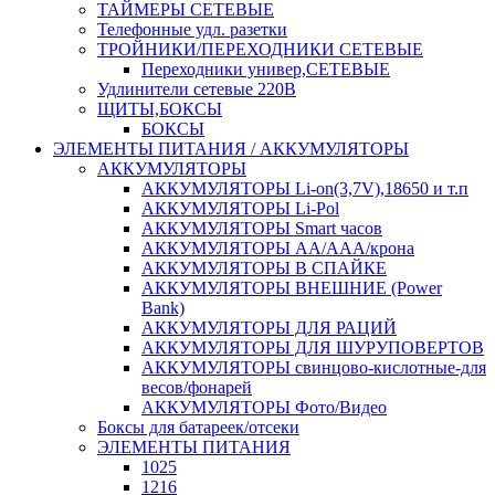
ТАЙМЕРЫ СЕТЕВЫЕ
Телефонные удл. разетки
ТРОЙНИКИ/ПЕРЕХОДНИКИ СЕТЕВЫЕ
Переходники универ,СЕТЕВЫЕ
Удлинители сетевые 220В
ЩИТЫ,БОКСЫ
БОКСЫ
ЭЛЕМЕНТЫ ПИТАНИЯ / АККУМУЛЯТОРЫ
АККУМУЛЯТОРЫ
АККУМУЛЯТОРЫ Li-on(3,7V),18650 и т.п
АККУМУЛЯТОРЫ Li-Pol
АККУМУЛЯТОРЫ Smart часов
АККУМУЛЯТОРЫ АА/ААА/крона
АККУМУЛЯТОРЫ В СПАЙКЕ
АККУМУЛЯТОРЫ ВНЕШНИЕ (Power
Bank)
АККУМУЛЯТОРЫ ДЛЯ РАЦИЙ
АККУМУЛЯТОРЫ ДЛЯ ШУРУПОВЕРТОВ
АККУМУЛЯТОРЫ свинцово-кислотные-для
весов/фонарей
АККУМУЛЯТОРЫ Фото/Видео
Боксы для батареек/отсеки
ЭЛЕМЕНТЫ ПИТАНИЯ
1025
1216