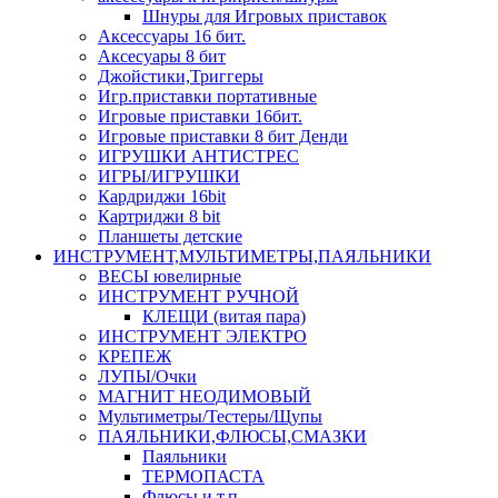
Шнуры для Игровых приставок
Аксессуары 16 бит.
Аксесуары 8 бит
Джойстики,Триггеры
Игр.приставки портативные
Игровые приставки 16бит.
Игровые приставки 8 бит Денди
ИГРУШКИ АНТИСТРЕС
ИГРЫ/ИГРУШКИ
Кардриджи 16bit
Картриджи 8 bit
Планшеты детские
ИНСТРУМЕНТ,МУЛЬТИМЕТРЫ,ПАЯЛЬНИКИ
ВЕСЫ ювелирные
ИНСТРУМЕНТ РУЧНОЙ
КЛЕЩИ (витая пара)
ИНСТРУМЕНТ ЭЛЕКТРО
КРЕПЕЖ
ЛУПЫ/Очки
МАГНИТ НЕОДИМОВЫЙ
Мультиметры/Тестеры/Щупы
ПАЯЛЬНИКИ,ФЛЮСЫ,СМАЗКИ
Паяльники
ТЕРМОПАСТА
Флюсы и т.п.