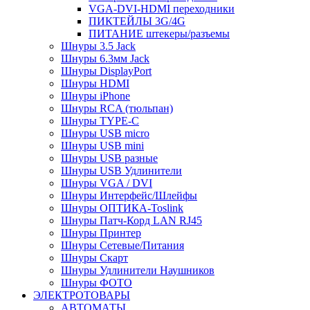
VGA-DVI-HDMI переходники
ПИКТЕЙЛЫ 3G/4G
ПИТАНИЕ штекеры/разъемы
Шнуры 3.5 Jack
Шнуры 6.3мм Jack
Шнуры DisplayPort
Шнуры HDMI
Шнуры iPhone
Шнуры RCA (тюльпан)
Шнуры TYPE-C
Шнуры USB micro
Шнуры USB mini
Шнуры USB разные
Шнуры USB Удлинители
Шнуры VGA / DVI
Шнуры Интерфейс/Шлейфы
Шнуры ОПТИКА-Toslink
Шнуры Патч-Корд LAN RJ45
Шнуры Принтер
Шнуры Сетевые/Питания
Шнуры Скарт
Шнуры Удлинители Наушников
Шнуры ФОТО
ЭЛЕКТРОТОВАРЫ
АВТОМАТЫ