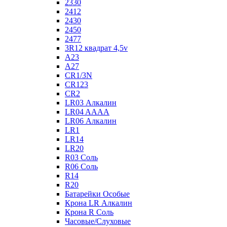
2330
2412
2430
2450
2477
3R12 квадрат 4,5v
A23
A27
CR1/3N
CR123
CR2
LR03 Алкалин
LR04 AAAA
LR06 Алкалин
LR1
LR14
LR20
R03 Соль
R06 Соль
R14
R20
Батарейки Особые
Крона LR Алкалин
Крона R Соль
Часовые/Слуховые