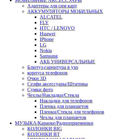
МОБИЛЬНЫЕ АКСЕССУАРЫ
Адаптеры для сим карт
АККУМУЛЯТОРЫ МОБИЛЬНЫХ
ALCATEL
FLY
HTC / LENOVO
Huawei
IPhone
LG
Nokia
Samsung
АКБ УНИВЕРСАЛЬНЫЕ
Блютуз-гарнитура в ухо
корпуса телефонов
Очки 3D
Селфи аксессуары/Штативы
Сумки фото
Чехлы/Накладки/Стекла
Накладки для телефонов
Пленка для планшетов
Пленки/Стекла для телефонов
Чехлы для планшетов
МУЗЫКА/Караоке/Радиоприемники
КОЛОНКИ BIG
КОЛОНКИ BT