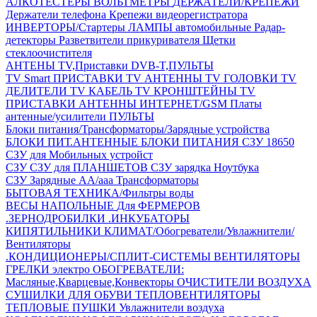
АЛКОТЕСТЕРЫ
ВОЛЬТМЕТРЫ
ДЕРЖАТЕЛИ/КРЕПЕЖИ
Держатели телефона
Крепежи видеорегистратора
ИНВЕРТОРЫ/Стартеры
ЛАМПЫ автомобильные
Радар-
детекторы
Разветвители прикуривателя
Щетки
стеклоочистителя
АНТЕНЫ ТV,Приставки DVB-T,ПУЛЬТЫ
TV Smart ПРИСТАВКИ
TV АНТЕННЫ
TV ГОЛОВКИ
TV
ДЕЛИТЕЛИ
TV КАБЕЛЬ
TV КРОНШТЕЙНЫ
TV
ПРИСТАВКИ
АНТЕННЫ ИНТЕРНЕТ/GSM
Платы
антенные/усилители
ПУЛЬТЫ
Блоки питания/Трансформаторы/Зарядные устройства
БЛОКИ ПИТ.АНТЕННЫЕ
БЛОКИ ПИТАНИЯ
СЗУ 18650
СЗУ для Мобильных устройст
СЗУ
СЗУ для ПЛАНШЕТОВ
СЗУ зарядка Ноутбука
СЗУ Зарядные АА/ааа
Трансформаторы
БЫТОВАЯ ТЕХНИКА/Фильтры воды
ВЕСЫ НАПОЛЬНЫЕ
Для ФЕРМЕРОВ
.ЗЕРНОДРОБИЛКИ
.ИНКУБАТОРЫ
КИПЯТИЛЬНИКИ
КЛИМАТ/Обогреватели/Увлажнители/
Вентиляторы
.КОНДИЦИОНЕРЫ/СПЛИТ-СИСТЕМЫ
ВЕНТИЛЯТОРЫ
ГРЕЛКИ электро
ОБОГРЕВАТЕЛИ:
Масляные,Кварцевые,Конвекторы
ОЧИСТИТЕЛИ ВОЗДУХА
СУШИЛКИ ДЛЯ ОБУВИ
ТЕПЛОВЕНТИЛЯТОРЫ
ТЕПЛОВЫЕ ПУШКИ
Увлажнители воздуха