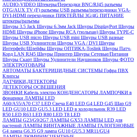
AUDIO-VIDEO Штекеры/Переходки
BNC/RJ45 разъемы
OTG/AUX
TV (F) разъемы
USB разъемы/переходники
VGA-
DVI-HDMI переходники
ПИКТЕЙЛЫ 3G/4G
ПИТАНИЕ
штекеры/разъемы
Шнуры 3.5 Jack
Шнуры 6.3мм Jack
Шнуры DisplayPort
Шнуры
HDMI
Шнуры iPhone
Шнуры RCA (тюльпан)
Шнуры TYPE-C
Шнуры USB micro
Шнуры USB mini
Шнуры USB разные
Шнуры USB Удлинители
Шнуры VGA / DVI
Шнуры
Интерфейс/Шлейфы
Шнуры ОПТИКА-Toslink
Шнуры Патч-
Корд LAN RJ45
Шнуры Принтер
Шнуры Сетевые/Питания
Шнуры Скарт
Шнуры Удлинители Наушников
Шнуры ФОТО
ЭЛЕКТРОТОВАРЫ
АВТОМАТЫ
БАКТЕРИЦИДНЫЕ СИСТЕМЫ
Гофра ПВХ
Клипсы
ДАТЧИКИ,ДЕТЕКТОРЫ
ДЕТЕКТОРЫ ОСВЕЩЕНИЯ
ЗВОНКИ
Кабель электро
КОНДЕНСАТОРЫ
ЛАМПОЧКИ в
фонарики
ЛАМПЫ LED
A60/A55/A70
C37 LED Свеча
E40 LED
G4 LED
G45 Шар
G9
LED
GU10 LED
GU5.3 LED
LED в холодильник
R39 LED
R50 LED
R63 LED
R80 LED
T8 LED
ЛАМПЫ G23/G9/2G7
ЛАМПЫ GX53
ЛАМПЫ LED для
растений
ЛАМПЫ ВИНТАЖНЫЕ
ЛАМПЫ ГАЛОГЕНОВЫЕ
G4 лампа
G6.35
G9 лампа
GU10
GU5.3
MR11/GU4
ЛАМПЫ ЛЮМИНИСЦЕНТНЫЕ