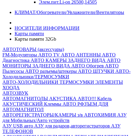
Элем.пит.Li-on 26500,14505
КЛИМАТ/Обогреватели/Увлажнители/Вентиляторы
НОСИТЕЛИ ИНФОРМАЦИИ
Карты памяти
Карты памяти 32Gb
АВТОТОВАРЫ (аксессуары)
FM-Модуляторы
АВТО TV
АВТО АНТЕННЫ
АВТО
Диагностика
АВТО КАМЕРЫ ЗАДНЕГО ВИДА
АВТО
МОНИТОРЫ ЗАДНЕГО ВИДА
АВТО Обогрев
АВТО
Пылесосы
АВТО разъемы/штекеры
АВТО ШТУЧКИ
АВТО-
Холодильники/ТЕРМОСУМКИ
АВТО-ХОЛОДИЛЬНИКИ
ТЕРМОСУМКИ
ЭЛЕМЕНТЫ
ХООДА
АВТОЗВУК
АВТОМАГНИТОЛЫ
АКУСТИКА АВТО!!!
Кабель
АКУСТИЧЕСКИЙ
Клеммы АВТО
РФЗЪЕМ ДЛЯ
АВТОМАГНИТОЛ
АВТОРЕГИСТРАТОРЫ/КАМЕРЫ з/в
АВТОХИМИЯ
АЗУ
для Мобильных/Авто устройств
АЗУ USB авто
АЗУ для радаров,авторегистраторов
АЗУ
ТЕЛЕФОНОВ