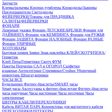
Запчасти
Клемы/разъемы
Кнопки,тумблеры
Крокодилы/Зажимы
Предохранители
Светодиоды
ФЕЙЕРВЕРКИ/Товары для ПРАЗДНИКА
САЛЮТЫ/ФЕЙЕРВЕРКИ
ФОНАРИ
Лазерные указки
Фонари ДЕТСКИЕ/БРЕЛКИ
Фонари для
ДАЙВИНГА
Фонари для КЕМПИНГА
Фонари для РУЖЬЯ
Фонари ЗАЩИТА
Фонари НАЛОБНЫЕ
Фонари РАЗНЫЕ
Фонари УЛИЧНЫЕ
ХОЗТОВАРЫ
Бытовая химия
Замки
Знак-наклейка
КЛЕЙ/СКОТЧ/ПЕНА/
Герметик
Клей
Пена/Герметики
Скотч
ФУМ
Пакеты
Перчатки
САД и ОГОРОД
Салфетки
влажные,Антисептики
Стремянки/Стойки
Уборочный
инвентарь
Шпагат,веревки
ЧАСЫ ВСЕ
Будильники
Фитнес-браслеты/SMART часы
Smart часы
Аксессуары к фитнес-браслетам
Фитнес-браслеты
часы наручные
Часы настенные
Часы песочные
Часы
электронные
ШНУРЫ КАБЕЛИ/ПЕРЕХОДНИКИ
Кабель ВИТАЯ ПАРА
Коннекторы для магнитного кабеля
ПЕРЕХОДНИКИ/ШТЕКЕРЫ