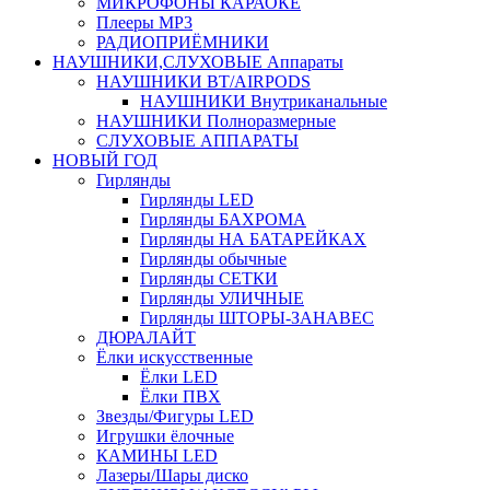
МИКРОФОНЫ КАРАОКЕ
Плееры MP3
РАДИОПРИЁМНИКИ
НАУШНИКИ,СЛУХОВЫЕ Аппараты
НАУШНИКИ BT/AIRPODS
НАУШНИКИ Внутриканальные
НАУШНИКИ Полноразмерные
СЛУХОВЫЕ АППАРАТЫ
НОВЫЙ ГОД
Гирлянды
Гирлянды LED
Гирлянды БАХРОМА
Гирлянды НА БАТАРЕЙКАХ
Гирлянды обычные
Гирлянды СЕТКИ
Гирлянды УЛИЧНЫЕ
Гирлянды ШТОРЫ-ЗАНАВЕС
ДЮРАЛАЙТ
Ёлки искусственные
Ёлки LED
Ёлки ПВХ
Звезды/Фигуры LED
Игрушки ёлочные
КАМИНЫ LED
Лазеры/Шары диско