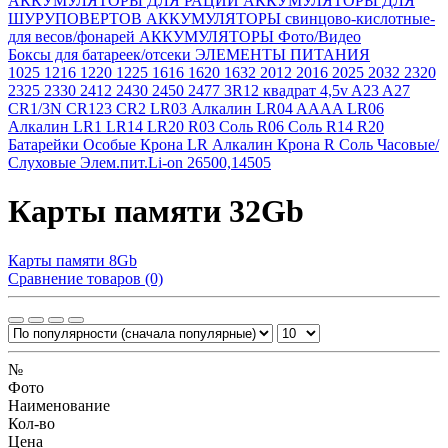
АККУМУЛЯТОРЫ ДЛЯ РАЦИЙ
АККУМУЛЯТОРЫ ДЛЯ
ШУРУПОВЕРТОВ
АККУМУЛЯТОРЫ свинцово-кислотные-
для весов/фонарей
АККУМУЛЯТОРЫ Фото/Видео
Боксы для батареек/отсеки
ЭЛЕМЕНТЫ ПИТАНИЯ
1025
1216
1220
1225
1616
1620
1632
2012
2016
2025
2032
2320
2325
2330
2412
2430
2450
2477
3R12 квадрат 4,5v
A23
A27
CR1/3N
CR123
CR2
LR03 Алкалин
LR04 AAAA
LR06
Алкалин
LR1
LR14
LR20
R03 Соль
R06 Соль
R14
R20
Батарейки Особые
Крона LR Алкалин
Крона R Соль
Часовые/
Слуховые
Элем.пит.Li-on 26500,14505
Карты памяти 32Gb
Карты памяти 8Gb
Сравнение товаров (0)
№
Фото
Наименование
Кол-во
Цена