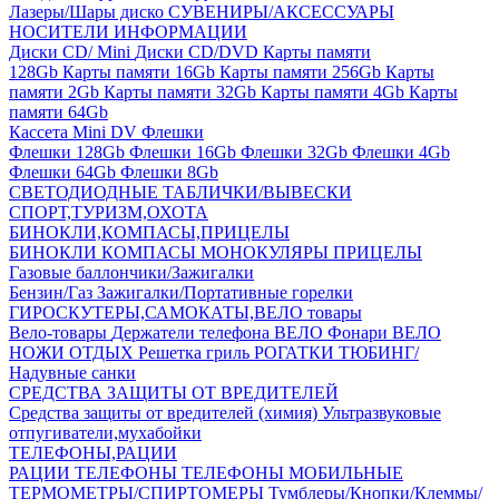
Лазеры/Шары диско
СУВЕНИРЫ/АКСЕССУАРЫ
НОСИТЕЛИ ИНФОРМАЦИИ
Диски CD/ Mini
Диски CD/DVD
Карты памяти
128Gb
Карты памяти 16Gb
Карты памяти 256Gb
Карты
памяти 2Gb
Карты памяти 32Gb
Карты памяти 4Gb
Карты
памяти 64Gb
Кассета Mini DV
Флешки
Флешки 128Gb
Флешки 16Gb
Флешки 32Gb
Флешки 4Gb
Флешки 64Gb
Флешки 8Gb
СВЕТОДИОДНЫЕ ТАБЛИЧКИ/ВЫВЕСКИ
СПОРТ,ТУРИЗМ,ОХОТА
БИНОКЛИ,КОМПАСЫ,ПРИЦЕЛЫ
БИНОКЛИ
КОМПАСЫ
МОНОКУЛЯРЫ
ПРИЦЕЛЫ
Газовые баллончики/Зажигалки
Бензин/Газ
Зажигалки/Портативные горелки
ГИРОСКУТЕРЫ,САМОКАТЫ,ВЕЛО товары
Вело-товары
Держатели телефона ВЕЛО
Фонари ВЕЛО
НОЖИ
ОТДЫХ
Решетка гриль
РОГАТКИ
ТЮБИНГ/
Надувные санки
СРЕДСТВА ЗАЩИТЫ ОТ ВРЕДИТЕЛЕЙ
Средства защиты от вредителей (химия)
Ультразвуковые
отпугиватели,мухабойки
ТЕЛЕФОНЫ,РАЦИИ
РАЦИИ
ТЕЛЕФОНЫ
ТЕЛЕФОНЫ МОБИЛЬНЫЕ
ТЕРМОМЕТРЫ/СПИРТОМЕРЫ
Тумблеры/Кнопки/Клеммы/