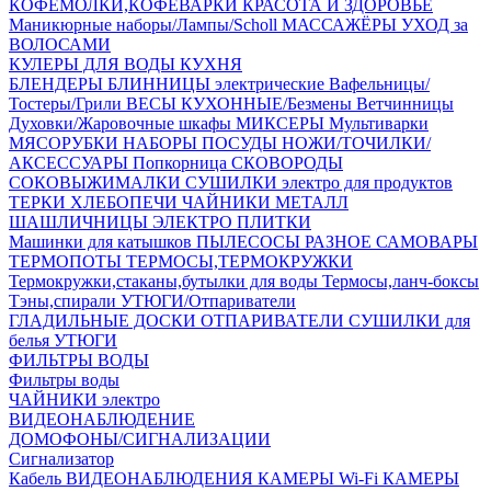
КОФЕМОЛКИ,КОФЕВАРКИ
КРАСОТА И ЗДОРОВЬЕ
Маникюрные наборы/Лампы/Scholl
МАССАЖЁРЫ
УХОД за
ВОЛОСАМИ
КУЛЕРЫ ДЛЯ ВОДЫ
КУХНЯ
БЛЕНДЕРЫ
БЛИННИЦЫ электрические
Вафельницы/
Тостеры/Грили
ВЕСЫ КУХОННЫЕ/Безмены
Ветчинницы
Духовки/Жаровочные шкафы
МИКСЕРЫ
Мультиварки
МЯСОРУБКИ
НАБОРЫ ПОСУДЫ
НОЖИ/ТОЧИЛКИ/
АКСЕССУАРЫ
Попкорница
СКОВОРОДЫ
СОКОВЫЖИМАЛКИ
СУШИЛКИ электро для продуктов
ТЕРКИ
ХЛЕБОПЕЧИ
ЧАЙНИКИ МЕТАЛЛ
ШАШЛИЧНИЦЫ
ЭЛЕКТРО ПЛИТКИ
Машинки для катышков
ПЫЛЕСОСЫ
РАЗНОЕ
САМОВАРЫ
ТЕРМОПОТЫ
ТЕРМОСЫ,ТЕРМОКРУЖКИ
Термокружки,стаканы,бутылки для воды
Термосы,ланч-боксы
Тэны,спирали
УТЮГИ/Отпариватели
ГЛАДИЛЬНЫЕ ДОСКИ
ОТПАРИВАТЕЛИ
СУШИЛКИ для
белья
УТЮГИ
ФИЛЬТРЫ ВОДЫ
Фильтры воды
ЧАЙНИКИ электро
ВИДЕОНАБЛЮДЕНИЕ
ДОМОФОНЫ/СИГНАЛИЗАЦИИ
Сигнализатор
Кабель ВИДЕОНАБЛЮДЕНИЯ
КАМЕРЫ Wi-Fi
КАМЕРЫ