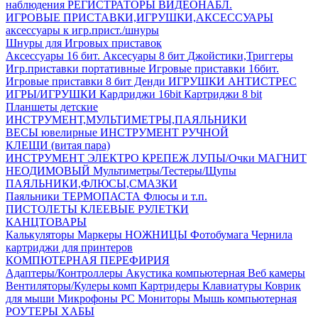
наблюдения
РЕГИСТРАТОРЫ ВИДЕОНАБЛ.
ИГРОВЫЕ ПРИСТАВКИ,ИГРУШКИ,АКСЕССУАРЫ
аксесcуары к игр.прист./шнуры
Шнуры для Игровых приставок
Аксессуары 16 бит.
Аксесуары 8 бит
Джойстики,Триггеры
Игр.приставки портативные
Игровые приставки 16бит.
Игровые приставки 8 бит Денди
ИГРУШКИ АНТИСТРЕС
ИГРЫ/ИГРУШКИ
Кардриджи 16bit
Картриджи 8 bit
Планшеты детские
ИНСТРУМЕНТ,МУЛЬТИМЕТРЫ,ПАЯЛЬНИКИ
ВЕСЫ ювелирные
ИНСТРУМЕНТ РУЧНОЙ
КЛЕЩИ (витая пара)
ИНСТРУМЕНТ ЭЛЕКТРО
КРЕПЕЖ
ЛУПЫ/Очки
МАГНИТ
НЕОДИМОВЫЙ
Мультиметры/Тестеры/Щупы
ПАЯЛЬНИКИ,ФЛЮСЫ,СМАЗКИ
Паяльники
ТЕРМОПАСТА
Флюсы и т.п.
ПИСТОЛЕТЫ КЛЕЕВЫЕ
РУЛЕТКИ
КАНЦТОВАРЫ
Калькуляторы
Маркеры
НОЖНИЦЫ
Фотобумага
Чернила
картриджи для принтеров
КОМПЮТЕРНАЯ ПЕРЕФИРИЯ
Адаптеры/Контроллеры
Акустика компьютерная
Веб камеры
Вентиляторы/Кулеры комп
Картридеры
Клавиатуры
Коврик
для мыши
Микрофоны PC
Мониторы
Мышь компьютерная
РОУТЕРЫ
ХАБЫ