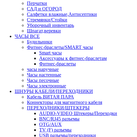
Перчатки
САД и ОГОРОД
Салфетки влажные,Антисептики
Стремянки/Стойки
Уборочный инвентарь
Шпагат,веревки
ЧАСЫ ВСЕ
Будильники
Фитнес-браслеты/SMART часы
Smart часы
Аксессуары к фитнес-браслетам
Фитнес-браслеты
часы наручные
Часы настенные
Часы песочные
Часы электронные
ШНУРЫ КАБЕЛИ/ПЕРЕХОДНИКИ
Кабель ВИТАЯ ПАРА
Коннекторы для магнитного кабеля
ПЕРЕХОДНИКИ/ШТЕКЕРЫ
AUDIO-VIDEO Штекеры/Переходки
BNC/RJ45 разъемы
OTG/AUX
TV (F) разъемы
USB разъемы/переходники