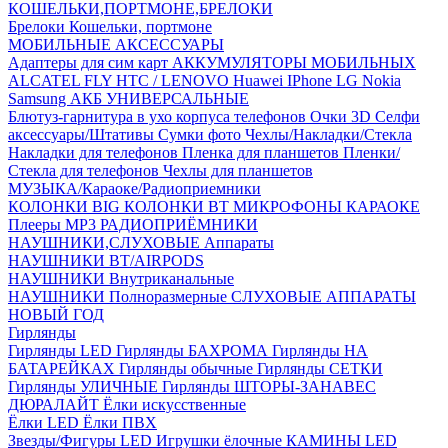
КОШЕЛЬКИ,ПОРТМОНЕ,БРЕЛОКИ
Брелоки
Кошельки, портмоне
МОБИЛЬНЫЕ АКСЕССУАРЫ
Адаптеры для сим карт
АККУМУЛЯТОРЫ МОБИЛЬНЫХ
ALCATEL
FLY
HTC / LENOVO
Huawei
IPhone
LG
Nokia
Samsung
АКБ УНИВЕРСАЛЬНЫЕ
Блютуз-гарнитура в ухо
корпуса телефонов
Очки 3D
Селфи
аксессуары/Штативы
Сумки фото
Чехлы/Накладки/Стекла
Накладки для телефонов
Пленка для планшетов
Пленки/
Стекла для телефонов
Чехлы для планшетов
МУЗЫКА/Караоке/Радиоприемники
КОЛОНКИ BIG
КОЛОНКИ BT
МИКРОФОНЫ КАРАОКЕ
Плееры MP3
РАДИОПРИЁМНИКИ
НАУШНИКИ,СЛУХОВЫЕ Аппараты
НАУШНИКИ BT/AIRPODS
НАУШНИКИ Внутриканальные
НАУШНИКИ Полноразмерные
СЛУХОВЫЕ АППАРАТЫ
НОВЫЙ ГОД
Гирлянды
Гирлянды LED
Гирлянды БАХРОМА
Гирлянды НА
БАТАРЕЙКАХ
Гирлянды обычные
Гирлянды СЕТКИ
Гирлянды УЛИЧНЫЕ
Гирлянды ШТОРЫ-ЗАНАВЕС
ДЮРАЛАЙТ
Ёлки искусственные
Ёлки LED
Ёлки ПВХ
Звезды/Фигуры LED
Игрушки ёлочные
КАМИНЫ LED