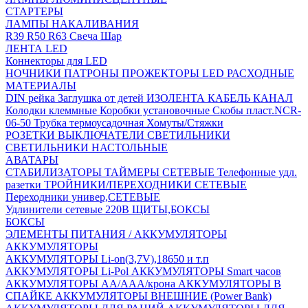
СТАРТЕРЫ
ЛАМПЫ НАКАЛИВАНИЯ
R39
R50
R63
Свеча
Шар
ЛЕНТА LED
Коннекторы для LED
НОЧНИКИ
ПАТРОНЫ
ПРОЖЕКТОРЫ LED
РАСХОДНЫЕ
МАТЕРИАЛЫ
DIN рейка
Заглушка от детей
ИЗОЛЕНТА
КАБЕЛЬ КАНАЛ
Колодки клеммные
Коробки установочные
Скобы пласт.NCR-
06-50
Трубка термоусадочная
Хомуты/Стяжки
РОЗЕТКИ ВЫКЛЮЧАТЕЛИ
СВЕТИЛЬНИКИ
СВЕТИЛЬНИКИ НАСТОЛЬНЫЕ
АВАТАРЫ
СТАБИЛИЗАТОРЫ
ТАЙМЕРЫ СЕТЕВЫЕ
Телефонные удл.
разетки
ТРОЙНИКИ/ПЕРЕХОДНИКИ СЕТЕВЫЕ
Переходники универ,СЕТЕВЫЕ
Удлинители сетевые 220В
ЩИТЫ,БОКСЫ
БОКСЫ
ЭЛЕМЕНТЫ ПИТАНИЯ / АККУМУЛЯТОРЫ
АККУМУЛЯТОРЫ
АККУМУЛЯТОРЫ Li-on(3,7V),18650 и т.п
АККУМУЛЯТОРЫ Li-Pol
АККУМУЛЯТОРЫ Smart часов
АККУМУЛЯТОРЫ АА/ААА/крона
АККУМУЛЯТОРЫ В
СПАЙКЕ
АККУМУЛЯТОРЫ ВНЕШНИЕ (Power Bank)