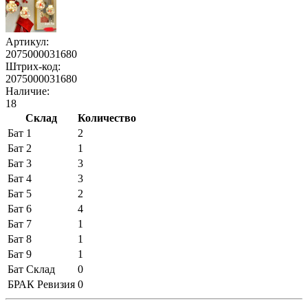
Артикул:
2075000031680
Штрих-код:
2075000031680
Наличие:
18
Склад
Количество
Бат 1
2
Бат 2
1
Бат 3
3
Бат 4
3
Бат 5
2
Бат 6
4
Бат 7
1
Бат 8
1
Бат 9
1
Бат Склад
0
БРАК Ревизия
0