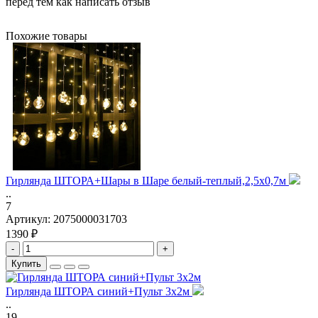
перед тем как написать отзыв
Похожие товары
Гирлянда ШТОРА+Шары в Шаре белый-теплый,2,5х0,7м
..
7
Артикул:
2075000031703
1390 ₽
-
+
Купить
Гирлянда ШТОРА синий+Пульт 3х2м
..
19