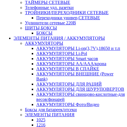
ТАЙМЕРЫ СЕТЕВЫЕ
Телефонные удл. разетки
ТРОЙНИКИ/ПЕРЕХОДНИКИ СЕТЕВЫЕ
Переходники универ,СЕТЕВЫЕ
Удлинители сетевые 220В
ЩИТЫ,БОКСЫ
БОКСЫ
ЭЛЕМЕНТЫ ПИТАНИЯ / АККУМУЛЯТОРЫ
АККУМУЛЯТОРЫ
АККУМУЛЯТОРЫ Li-on(3,7V),18650 и т.п
АККУМУЛЯТОРЫ Li-Pol
АККУМУЛЯТОРЫ Smart часов
АККУМУЛЯТОРЫ АА/ААА/крона
АККУМУЛЯТОРЫ В СПАЙКЕ
АККУМУЛЯТОРЫ ВНЕШНИЕ (Power
Bank)
АККУМУЛЯТОРЫ ДЛЯ РАЦИЙ
АККУМУЛЯТОРЫ ДЛЯ ШУРУПОВЕРТОВ
АККУМУЛЯТОРЫ свинцово-кислотные-для
весов/фонарей
АККУМУЛЯТОРЫ Фото/Видео
Боксы для батареек/отсеки
ЭЛЕМЕНТЫ ПИТАНИЯ
1025
1216