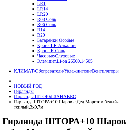
LR1
LR14
LR20
R03 Соль
R06 Соль
R14
R20
Батарейки Особые
Крона LR Алкалин
Крона R Соль
Часовые/Слуховые
Элем.пит.Li-on 26500,14505
КЛИМАТ/Обогреватели/Увлажнители/Вентиляторы
НОВЫЙ ГОД
Гирлянды
Гирлянды ШТОРЫ-ЗАНАВЕС
Гирлянда ШТОРА+10 Шаров с Дед Морозом белый-
теплый,3х0,7м
Гирлянда ШТОРА+10 Шаров