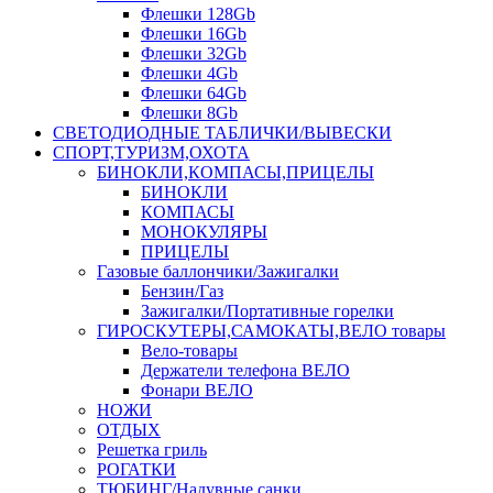
Флешки 128Gb
Флешки 16Gb
Флешки 32Gb
Флешки 4Gb
Флешки 64Gb
Флешки 8Gb
СВЕТОДИОДНЫЕ ТАБЛИЧКИ/ВЫВЕСКИ
СПОРТ,ТУРИЗМ,ОХОТА
БИНОКЛИ,КОМПАСЫ,ПРИЦЕЛЫ
БИНОКЛИ
КОМПАСЫ
МОНОКУЛЯРЫ
ПРИЦЕЛЫ
Газовые баллончики/Зажигалки
Бензин/Газ
Зажигалки/Портативные горелки
ГИРОСКУТЕРЫ,САМОКАТЫ,ВЕЛО товары
Вело-товары
Держатели телефона ВЕЛО
Фонари ВЕЛО
НОЖИ
ОТДЫХ
Решетка гриль
РОГАТКИ
ТЮБИНГ/Надувные санки