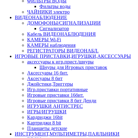
ФИЛЬТРЫ ВОДЫ
Фильтры воды
ЧАЙНИКИ электро
ВИДЕОНАБЛЮДЕНИЕ
ДОМОФОНЫ/СИГНАЛИЗАЦИИ
Сигнализатор
Кабель ВИДЕОНАБЛЮДЕНИЯ
КАМЕРЫ Wi-Fi
КАМЕРЫ наблюдения
РЕГИСТРАТОРЫ ВИДЕОНАБЛ.
ИГРОВЫЕ ПРИСТАВКИ,ИГРУШКИ,АКСЕССУАРЫ
аксесcуары к игр.прист./шнуры
Шнуры для Игровых приставок
Аксессуары 16 бит.
Аксесуары 8 бит
Джойстики,Триггеры
Игр.приставки портативные
Игровые приставки 16бит.
Игровые приставки 8 бит Денди
ИГРУШКИ АНТИСТРЕС
ИГРЫ/ИГРУШКИ
Кардриджи 16bit
Картриджи 8 bit
Планшеты детские
ИНСТРУМЕНТ,МУЛЬТИМЕТРЫ,ПАЯЛЬНИКИ