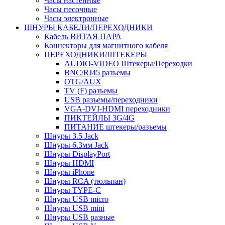
Часы настенные
Часы песочные
Часы электронные
ШНУРЫ КАБЕЛИ/ПЕРЕХОДНИКИ
Кабель ВИТАЯ ПАРА
Коннекторы для магнитного кабеля
ПЕРЕХОДНИКИ/ШТЕКЕРЫ
AUDIO-VIDEO Штекеры/Переходки
BNC/RJ45 разъемы
OTG/AUX
TV (F) разъемы
USB разъемы/переходники
VGA-DVI-HDMI переходники
ПИКТЕЙЛЫ 3G/4G
ПИТАНИЕ штекеры/разъемы
Шнуры 3.5 Jack
Шнуры 6.3мм Jack
Шнуры DisplayPort
Шнуры HDMI
Шнуры iPhone
Шнуры RCA (тюльпан)
Шнуры TYPE-C
Шнуры USB micro
Шнуры USB mini
Шнуры USB разные