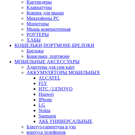
Картридеры
Клавиатуры
Коврик для мыши
Микрофоны PC
Мониторы
Мышь компьютерная
РОУТЕРЫ
ХАБЫ
КОШЕЛЬКИ,ПОРТМОНЕ,БРЕЛОКИ
Брелоки
Кошельки, портмоне
МОБИЛЬНЫЕ АКСЕССУАРЫ
Адаптеры для сим карт
АККУМУЛЯТОРЫ МОБИЛЬНЫХ
ALCATEL
FLY
HTC / LENOVO
Huawei
IPhone
LG
Nokia
Samsung
АКБ УНИВЕРСАЛЬНЫЕ
Блютуз-гарнитура в ухо
корпуса телефонов