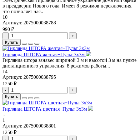
Электрическая гирлянда отличное украшение дома или офиса
в преддверии Нового года. Имеет 8 режимов переключения,
что позволяет нас..
10
Артикул:
2075000038788
990 ₽
-
+
Купить
Гирлянда ШТОРА желтая+Пульт 3х3м
Гирлянда-штора занавес шириной 3 м и высотой 3 м на пульте
дистанционного управления. 8 режимов работы...
14
Артикул:
2075000038795
1250 ₽
-
+
Купить
Гирлянда ШТОРА цветная+Пульт 3х3м
..
1
Артикул:
2075000038801
1250 ₽
-
+