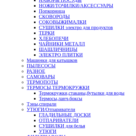
НАБОРЫ ПОСУДЫ
НОЖИ/ТОЧИЛКИ/АКСЕССУАРЫ
Попкорница
СКОВОРОДЫ
СОКОВЫЖИМАЛКИ
СУШИЛКИ электро для продуктов
ТЕРКИ
ХЛЕБОПЕЧИ
ЧАЙНИКИ МЕТАЛЛ
ШАШЛИЧНИЦЫ
ЭЛЕКТРО ПЛИТКИ
Машинки для катышков
ПЫЛЕСОСЫ
РАЗНОЕ
САМОВАРЫ
ТЕРМОПОТЫ
ТЕРМОСЫ,ТЕРМОКРУЖКИ
Термокружки,стаканы,бутылки для воды
Термосы,ланч-боксы
Тэны,спирали
УТЮГИ/Отпариватели
ГЛАДИЛЬНЫЕ ДОСКИ
ОТПАРИВАТЕЛИ
СУШИЛКИ для белья
УТЮГИ