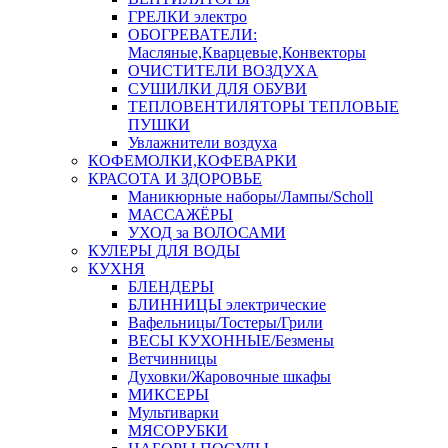
ГРЕЛКИ электро
ОБОГРЕВАТЕЛИ:
Масляные,Кварцевые,Конвекторы
ОЧИСТИТЕЛИ ВОЗДУХА
СУШИЛКИ ДЛЯ ОБУВИ
ТЕПЛОВЕНТИЛЯТОРЫ ТЕПЛОВЫЕ
ПУШКИ
Увлажнители воздуха
КОФЕМОЛКИ,КОФЕВАРКИ
КРАСОТА И ЗДОРОВЬЕ
Маникюрные наборы/Лампы/Scholl
МАССАЖЁРЫ
УХОД за ВОЛОСАМИ
КУЛЕРЫ ДЛЯ ВОДЫ
КУХНЯ
БЛЕНДЕРЫ
БЛИННИЦЫ электрические
Вафельницы/Тостеры/Грили
ВЕСЫ КУХОННЫЕ/Безмены
Ветчинницы
Духовки/Жаровочные шкафы
МИКСЕРЫ
Мультиварки
МЯСОРУБКИ