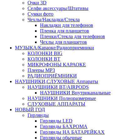
Очки 3D
Селфи аксессуары/Штативы
Сумки фото
Чехлы/Накладки/Стекла
Накладки для телефонов
Пленка для планшетов
Пленки/Стекла для телефонов
Чехлы для планшетов
МУЗЫКА/Караоке/Радиоприемники
КОЛОНКИ BIG
КОЛОНКИ BT
МИКРОФОНЫ КАРАОКЕ
Плееры MP3
РАДИОПРИЁМНИКИ
НАУШНИКИ,СЛУХОВЫЕ Аппараты
НАУШНИКИ BT/AIRPODS
НАУШНИКИ Внутриканальные
НАУШНИКИ Полноразмерные
СЛУХОВЫЕ АППАРАТЫ
НОВЫЙ ГОД
Гирлянды
Гирлянды LED
Гирлянды БАХРОМА
Гирлянды НА БАТАРЕЙКАХ
Гирлянды обычные