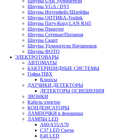
Шнуры USB Удлинители
Шнуры VGA / DVI
Шнуры Интерфейс/Шлейфы
Шнуры ОПТИКА-Toslink
Шнуры Патч-Корд LAN RJ45
Шнуры Принтер
Шнуры Сетевые/Питания
Шнуры Скарт
Шнуры Удлинители Наушников
Шнуры ФОТО
ЭЛЕКТРОТОВАРЫ
АВТОМАТЫ
БАКТЕРИЦИДНЫЕ СИСТЕМЫ
Гофра ПВХ
Клипсы
ДАТЧИКИ,ДЕТЕКТОРЫ
ДЕТЕКТОРЫ ОСВЕЩЕНИЯ
ЗВОНКИ
Кабель электро
КОНДЕНСАТОРЫ
ЛАМПОЧКИ в фонарики
ЛАМПЫ LED
A60/A55/A70
C37 LED Свеча
E40 LED