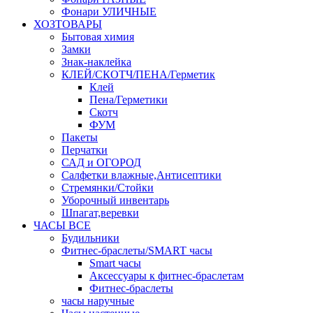
Фонари УЛИЧНЫЕ
ХОЗТОВАРЫ
Бытовая химия
Замки
Знак-наклейка
КЛЕЙ/СКОТЧ/ПЕНА/Герметик
Клей
Пена/Герметики
Скотч
ФУМ
Пакеты
Перчатки
САД и ОГОРОД
Салфетки влажные,Антисептики
Стремянки/Стойки
Уборочный инвентарь
Шпагат,веревки
ЧАСЫ ВСЕ
Будильники
Фитнес-браслеты/SMART часы
Smart часы
Аксессуары к фитнес-браслетам
Фитнес-браслеты
часы наручные