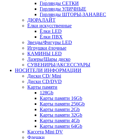
Гирлянды СЕТКИ
Гирлянды УЛИЧНЫЕ
Гирлянды ШТОРЫ-ЗАНАВЕС
ДЮРАЛАЙТ
Ёлки искусственные
Ёлки LED
Ёлки ПВХ
Звезды/Фигуры LED
Игрушки ёлочные
КАМИНЫ LED
Лазеры/Шары диско
СУВЕНИРЫ/АКСЕССУАРЫ
НОСИТЕЛИ ИНФОРМАЦИИ
Диски CD/ Mini
Диски CD/DVD
Карты памяти
128Gb
Карты памяти 16Gb
Карты памяти 256Gb
Карты памяти 2Gb
Карты памяти 32Gb
Карты памяти 4Gb
Карты памяти 64Gb
Кассета Mini DV
Флешки