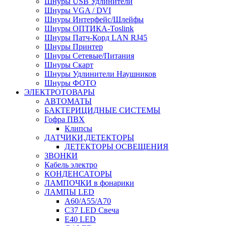
Шнуры USB Удлинители
Шнуры VGA / DVI
Шнуры Интерфейс/Шлейфы
Шнуры ОПТИКА-Toslink
Шнуры Патч-Корд LAN RJ45
Шнуры Принтер
Шнуры Сетевые/Питания
Шнуры Скарт
Шнуры Удлинители Наушников
Шнуры ФОТО
ЭЛЕКТРОТОВАРЫ
АВТОМАТЫ
БАКТЕРИЦИДНЫЕ СИСТЕМЫ
Гофра ПВХ
Клипсы
ДАТЧИКИ,ДЕТЕКТОРЫ
ДЕТЕКТОРЫ ОСВЕЩЕНИЯ
ЗВОНКИ
Кабель электро
КОНДЕНСАТОРЫ
ЛАМПОЧКИ в фонарики
ЛАМПЫ LED
A60/A55/A70
C37 LED Свеча
E40 LED