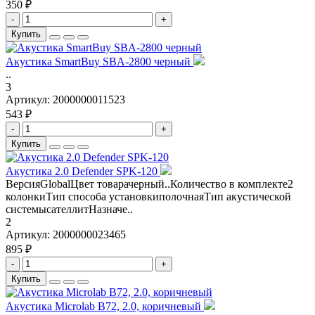
350 ₽
-
+
Купить
Акустика SmartBuy SBA-2800 черный
..
3
Артикул:
2000000011523
543 ₽
-
+
Купить
Aкустика 2.0 Defender SPK-120
ВерсияGlobalЦвет товарачерный..Количество в комплекте2
колонкиТип способа установкиполочнаяТип акустической
системысателлитНазначе..
2
Артикул:
2000000023465
895 ₽
-
+
Купить
Акустика Microlab B72, 2.0, коричневый