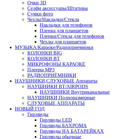
Очки 3D
Селфи аксессуары/Штативы
Сумки фото
Чехлы/Накладки/Стекла
Накладки для телефонов
Пленка для планшетов
Пленки/Стекла для телефонов
Чехлы для планшетов
МУЗЫКА/Караоке/Радиоприемники
КОЛОНКИ BIG
КОЛОНКИ BT
МИКРОФОНЫ КАРАОКЕ
Плееры MP3
РАДИОПРИЁМНИКИ
НАУШНИКИ,СЛУХОВЫЕ Аппараты
НАУШНИКИ BT/AIRPODS
НАУШНИКИ Внутриканальные
НАУШНИКИ Полноразмерные
СЛУХОВЫЕ АППАРАТЫ
НОВЫЙ ГОД
Гирлянды
Гирлянды LED
Гирлянды БАХРОМА
Гирлянды НА БАТАРЕЙКАХ
Гирлянды обычные