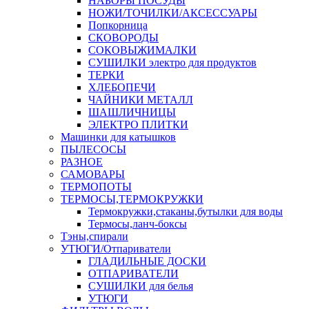
НАБОРЫ ПОСУДЫ
НОЖИ/ТОЧИЛКИ/АКСЕССУАРЫ
Попкорница
СКОВОРОДЫ
СОКОВЫЖИМАЛКИ
СУШИЛКИ электро для продуктов
ТЕРКИ
ХЛЕБОПЕЧИ
ЧАЙНИКИ МЕТАЛЛ
ШАШЛИЧНИЦЫ
ЭЛЕКТРО ПЛИТКИ
Машинки для катышков
ПЫЛЕСОСЫ
РАЗНОЕ
САМОВАРЫ
ТЕРМОПОТЫ
ТЕРМОСЫ,ТЕРМОКРУЖКИ
Термокружки,стаканы,бутылки для воды
Термосы,ланч-боксы
Тэны,спирали
УТЮГИ/Отпариватели
ГЛАДИЛЬНЫЕ ДОСКИ
ОТПАРИВАТЕЛИ
СУШИЛКИ для белья
УТЮГИ