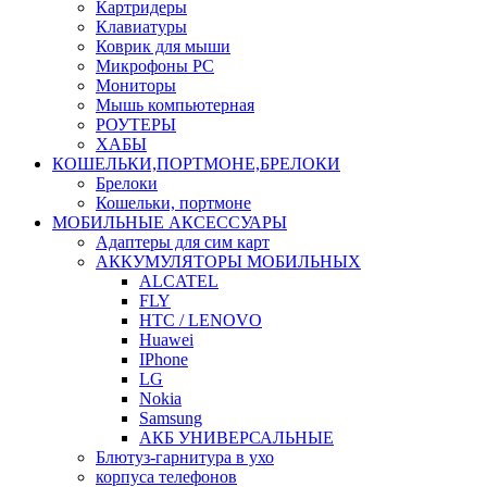
Картридеры
Клавиатуры
Коврик для мыши
Микрофоны PC
Мониторы
Мышь компьютерная
РОУТЕРЫ
ХАБЫ
КОШЕЛЬКИ,ПОРТМОНЕ,БРЕЛОКИ
Брелоки
Кошельки, портмоне
МОБИЛЬНЫЕ АКСЕССУАРЫ
Адаптеры для сим карт
АККУМУЛЯТОРЫ МОБИЛЬНЫХ
ALCATEL
FLY
HTC / LENOVO
Huawei
IPhone
LG
Nokia
Samsung
АКБ УНИВЕРСАЛЬНЫЕ
Блютуз-гарнитура в ухо
корпуса телефонов