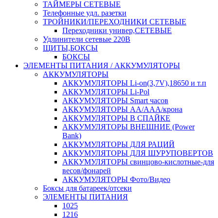
ТАЙМЕРЫ СЕТЕВЫЕ
Телефонные удл. разетки
ТРОЙНИКИ/ПЕРЕХОДНИКИ СЕТЕВЫЕ
Переходники универ,СЕТЕВЫЕ
Удлинители сетевые 220В
ЩИТЫ,БОКСЫ
БОКСЫ
ЭЛЕМЕНТЫ ПИТАНИЯ / АККУМУЛЯТОРЫ
АККУМУЛЯТОРЫ
АККУМУЛЯТОРЫ Li-on(3,7V),18650 и т.п
АККУМУЛЯТОРЫ Li-Pol
АККУМУЛЯТОРЫ Smart часов
АККУМУЛЯТОРЫ АА/ААА/крона
АККУМУЛЯТОРЫ В СПАЙКЕ
АККУМУЛЯТОРЫ ВНЕШНИЕ (Power
Bank)
АККУМУЛЯТОРЫ ДЛЯ РАЦИЙ
АККУМУЛЯТОРЫ ДЛЯ ШУРУПОВЕРТОВ
АККУМУЛЯТОРЫ свинцово-кислотные-для
весов/фонарей
АККУМУЛЯТОРЫ Фото/Видео
Боксы для батареек/отсеки
ЭЛЕМЕНТЫ ПИТАНИЯ
1025
1216