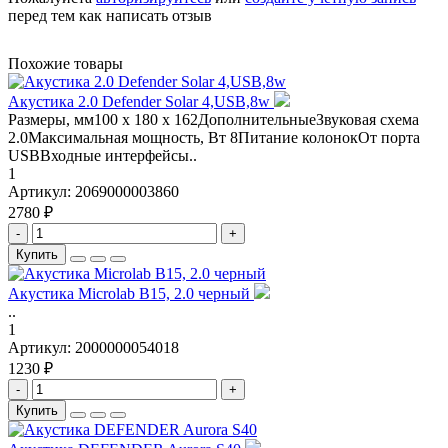
перед тем как написать отзыв
Похожие товары
Акустика 2.0 Defender Solar 4,USB,8w
Размеры, мм100 x 180 x 162ДополнительныеЗвуковая схема
2.0Максимальная мощность, Вт 8Питание колонокОт порта
USBВходные интерфейсы..
1
Артикул:
2069000003860
2780 ₽
-
+
Купить
Акустика Microlab B15, 2.0 черный
..
1
Артикул:
2000000054018
1230 ₽
-
+
Купить