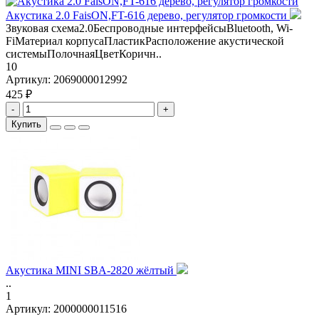
Акустика 2.0 FaisON,FT-616 дерево, регулятор громкости
Звуковая схема2.0Беспроводные интерфейсыBluetooth, Wi-
FiМатериал корпусаПластикРасположение акустической
системыПолочнаяЦветКоричн..
10
Артикул:
2069000012992
425 ₽
-
+
Купить
Акустика MINI SBA-2820 жёлтый
..
1
Артикул:
2000000011516