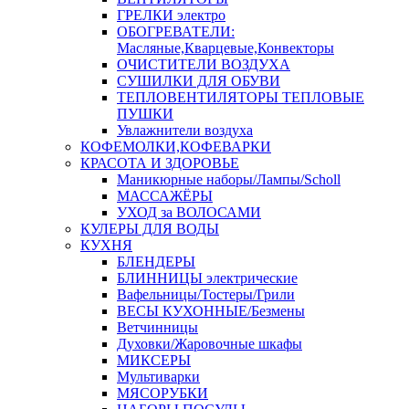
ГРЕЛКИ электро
ОБОГРЕВАТЕЛИ:
Масляные,Кварцевые,Конвекторы
ОЧИСТИТЕЛИ ВОЗДУХА
СУШИЛКИ ДЛЯ ОБУВИ
ТЕПЛОВЕНТИЛЯТОРЫ ТЕПЛОВЫЕ
ПУШКИ
Увлажнители воздуха
КОФЕМОЛКИ,КОФЕВАРКИ
КРАСОТА И ЗДОРОВЬЕ
Маникюрные наборы/Лампы/Scholl
МАССАЖЁРЫ
УХОД за ВОЛОСАМИ
КУЛЕРЫ ДЛЯ ВОДЫ
КУХНЯ
БЛЕНДЕРЫ
БЛИННИЦЫ электрические
Вафельницы/Тостеры/Грили
ВЕСЫ КУХОННЫЕ/Безмены
Ветчинницы
Духовки/Жаровочные шкафы
МИКСЕРЫ
Мультиварки
МЯСОРУБКИ