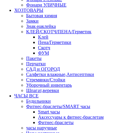
Фонари УЛИЧНЫЕ
ХОЗТОВАРЫ
Бытовая химия
Замки
Знак-наклейка
КЛЕЙ/СКОТЧ/ПЕНА/Герметик
Клей
Пена/Герметики
Скотч
ФУМ
Пакеты
Перчатки
САД и ОГОРОД
Салфетки влажные,Антисептики
Стремянки/Стойки
Уборочный инвентарь
Шпагат,веревки
ЧАСЫ ВСЕ
Будильники
Фитнес-браслеты/SMART часы
Smart часы
Аксессуары к фитнес-браслетам
Фитнес-браслеты
часы наручные