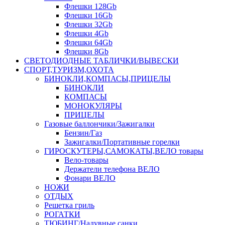
Флешки 128Gb
Флешки 16Gb
Флешки 32Gb
Флешки 4Gb
Флешки 64Gb
Флешки 8Gb
СВЕТОДИОДНЫЕ ТАБЛИЧКИ/ВЫВЕСКИ
СПОРТ,ТУРИЗМ,ОХОТА
БИНОКЛИ,КОМПАСЫ,ПРИЦЕЛЫ
БИНОКЛИ
КОМПАСЫ
МОНОКУЛЯРЫ
ПРИЦЕЛЫ
Газовые баллончики/Зажигалки
Бензин/Газ
Зажигалки/Портативные горелки
ГИРОСКУТЕРЫ,САМОКАТЫ,ВЕЛО товары
Вело-товары
Держатели телефона ВЕЛО
Фонари ВЕЛО
НОЖИ
ОТДЫХ
Решетка гриль
РОГАТКИ
ТЮБИНГ/Надувные санки