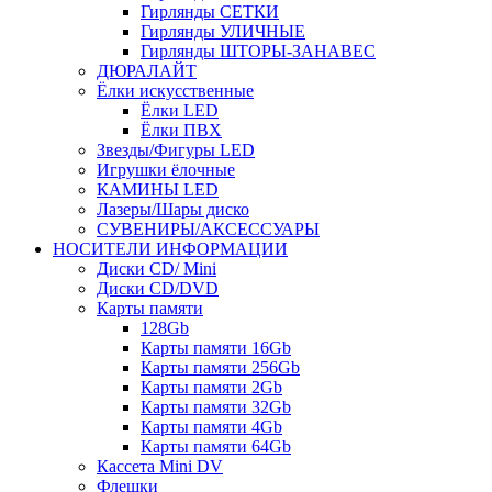
Гирлянды СЕТКИ
Гирлянды УЛИЧНЫЕ
Гирлянды ШТОРЫ-ЗАНАВЕС
ДЮРАЛАЙТ
Ёлки искусственные
Ёлки LED
Ёлки ПВХ
Звезды/Фигуры LED
Игрушки ёлочные
КАМИНЫ LED
Лазеры/Шары диско
СУВЕНИРЫ/АКСЕССУАРЫ
НОСИТЕЛИ ИНФОРМАЦИИ
Диски CD/ Mini
Диски CD/DVD
Карты памяти
128Gb
Карты памяти 16Gb
Карты памяти 256Gb
Карты памяти 2Gb
Карты памяти 32Gb
Карты памяти 4Gb
Карты памяти 64Gb
Кассета Mini DV
Флешки