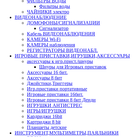
ФИЛЬТРЫ ВОДЫ
Фильтры воды
ЧАЙНИКИ электро
ВИДЕОНАБЛЮДЕНИЕ
ДОМОФОНЫ/СИГНАЛИЗАЦИИ
Сигнализатор
Кабель ВИДЕОНАБЛЮДЕНИЯ
КАМЕРЫ Wi-Fi
КАМЕРЫ наблюдения
РЕГИСТРАТОРЫ ВИДЕОНАБЛ.
ИГРОВЫЕ ПРИСТАВКИ,ИГРУШКИ,АКСЕССУАРЫ
аксесcуары к игр.прист./шнуры
Шнуры для Игровых приставок
Аксессуары 16 бит.
Аксесуары 8 бит
Джойстики,Триггеры
Игр.приставки портативные
Игровые приставки 16бит.
Игровые приставки 8 бит Денди
ИГРУШКИ АНТИСТРЕС
ИГРЫ/ИГРУШКИ
Кардриджи 16bit
Картриджи 8 bit
Планшеты детские
ИНСТРУМЕНТ,МУЛЬТИМЕТРЫ,ПАЯЛЬНИКИ