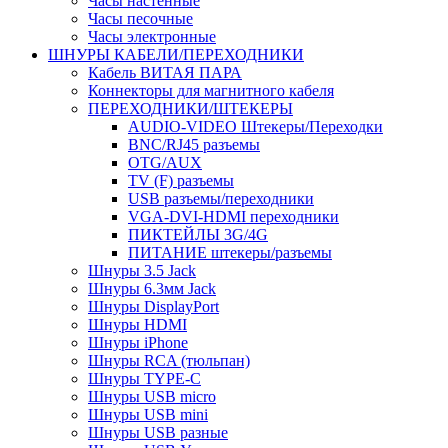
Часы настенные
Часы песочные
Часы электронные
ШНУРЫ КАБЕЛИ/ПЕРЕХОДНИКИ
Кабель ВИТАЯ ПАРА
Коннекторы для магнитного кабеля
ПЕРЕХОДНИКИ/ШТЕКЕРЫ
AUDIO-VIDEO Штекеры/Переходки
BNC/RJ45 разъемы
OTG/AUX
TV (F) разъемы
USB разъемы/переходники
VGA-DVI-HDMI переходники
ПИКТЕЙЛЫ 3G/4G
ПИТАНИЕ штекеры/разъемы
Шнуры 3.5 Jack
Шнуры 6.3мм Jack
Шнуры DisplayPort
Шнуры HDMI
Шнуры iPhone
Шнуры RCA (тюльпан)
Шнуры TYPE-C
Шнуры USB micro
Шнуры USB mini
Шнуры USB разные