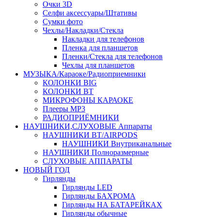
Очки 3D
Селфи аксессуары/Штативы
Сумки фото
Чехлы/Накладки/Стекла
Накладки для телефонов
Пленка для планшетов
Пленки/Стекла для телефонов
Чехлы для планшетов
МУЗЫКА/Караоке/Радиоприемники
КОЛОНКИ BIG
КОЛОНКИ BT
МИКРОФОНЫ КАРАОКЕ
Плееры MP3
РАДИОПРИЁМНИКИ
НАУШНИКИ,СЛУХОВЫЕ Аппараты
НАУШНИКИ BT/AIRPODS
НАУШНИКИ Внутриканальные
НАУШНИКИ Полноразмерные
СЛУХОВЫЕ АППАРАТЫ
НОВЫЙ ГОД
Гирлянды
Гирлянды LED
Гирлянды БАХРОМА
Гирлянды НА БАТАРЕЙКАХ
Гирлянды обычные