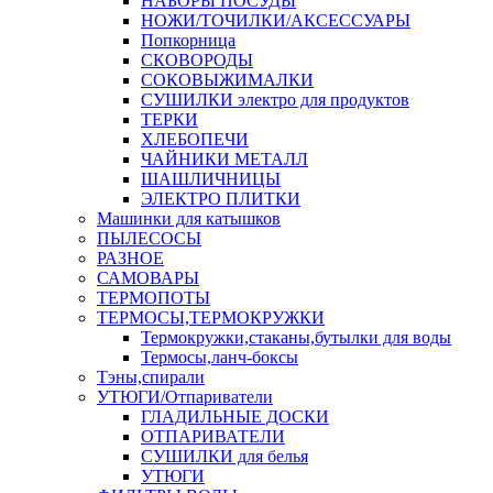
НАБОРЫ ПОСУДЫ
НОЖИ/ТОЧИЛКИ/АКСЕССУАРЫ
Попкорница
СКОВОРОДЫ
СОКОВЫЖИМАЛКИ
СУШИЛКИ электро для продуктов
ТЕРКИ
ХЛЕБОПЕЧИ
ЧАЙНИКИ МЕТАЛЛ
ШАШЛИЧНИЦЫ
ЭЛЕКТРО ПЛИТКИ
Машинки для катышков
ПЫЛЕСОСЫ
РАЗНОЕ
САМОВАРЫ
ТЕРМОПОТЫ
ТЕРМОСЫ,ТЕРМОКРУЖКИ
Термокружки,стаканы,бутылки для воды
Термосы,ланч-боксы
Тэны,спирали
УТЮГИ/Отпариватели
ГЛАДИЛЬНЫЕ ДОСКИ
ОТПАРИВАТЕЛИ
СУШИЛКИ для белья
УТЮГИ