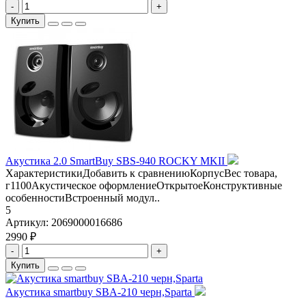
-
+
Купить
Акустика 2.0 SmartBuy SBS-940 ROCKY MKII
ХарактеристикиДобавить к сравнениюКорпусВес товара,
г1100Акустическое оформлениеОткрытоеКонструктивные
особенностиВстроенный модул..
5
Артикул:
2069000016686
2990 ₽
-
+
Купить
Aкустика smartbuy SBA-210 черн,Sparta
..