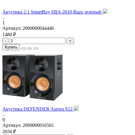
Акустика 2.1 SmartBuy SBA-2610,Buzz,зеленый
..
1
Артикул:
2000000044446
1480 ₽
-
+
Купить
Акустика DEFENDER Aurora S12
..
9
Артикул:
2069000016501
2650 ₽