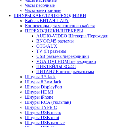
Часы настенные
Часы песочные
Часы электронные
ШНУРЫ КАБЕЛИ/ПЕРЕХОДНИКИ
Кабель ВИТАЯ ПАРА
Коннекторы для магнитного кабеля
ПЕРЕХОДНИКИ/ШТЕКЕРЫ
AUDIO-VIDEO Штекеры/Переходки
BNC/RJ45 разъемы
OTG/AUX
TV (F) разъемы
USB разъемы/переходники
VGA-DVI-HDMI переходники
ПИКТЕЙЛЫ 3G/4G
ПИТАНИЕ штекеры/разъемы
Шнуры 3.5 Jack
Шнуры 6.3мм Jack
Шнуры DisplayPort
Шнуры HDMI
Шнуры iPhone
Шнуры RCA (тюльпан)
Шнуры TYPE-C
Шнуры USB micro
Шнуры USB mini
Шнуры USB разные