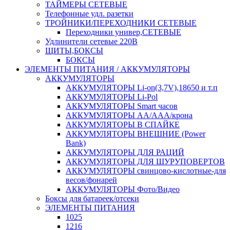
ТАЙМЕРЫ СЕТЕВЫЕ
Телефонные удл. разетки
ТРОЙНИКИ/ПЕРЕХОДНИКИ СЕТЕВЫЕ
Переходники универ,СЕТЕВЫЕ
Удлинители сетевые 220В
ЩИТЫ,БОКСЫ
БОКСЫ
ЭЛЕМЕНТЫ ПИТАНИЯ / АККУМУЛЯТОРЫ
АККУМУЛЯТОРЫ
АККУМУЛЯТОРЫ Li-on(3,7V),18650 и т.п
АККУМУЛЯТОРЫ Li-Pol
АККУМУЛЯТОРЫ Smart часов
АККУМУЛЯТОРЫ АА/ААА/крона
АККУМУЛЯТОРЫ В СПАЙКЕ
АККУМУЛЯТОРЫ ВНЕШНИЕ (Power
Bank)
АККУМУЛЯТОРЫ ДЛЯ РАЦИЙ
АККУМУЛЯТОРЫ ДЛЯ ШУРУПОВЕРТОВ
АККУМУЛЯТОРЫ свинцово-кислотные-для
весов/фонарей
АККУМУЛЯТОРЫ Фото/Видео
Боксы для батареек/отсеки
ЭЛЕМЕНТЫ ПИТАНИЯ
1025
1216