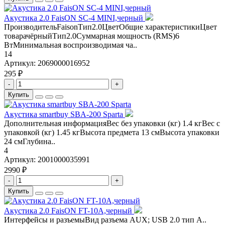
Акустика 2.0 FaisON SC-4 MINI,черный
ПроизводительFaisonТип2.0ЦветОбщие характеристикиЦвет
товарачёрныйТип2.0Суммарная мощность (RMS)6
ВтМинимальная воспроизводимая ча..
14
Артикул:
2069000016952
295 ₽
-
+
Купить
Aкустика smartbuy SBA-200 Sparta
Дополнительная информацияВес без упаковки (кг) 1.4 кгВес с
упаковкой (кг) 1.45 кгВысота предмета 13 смВысота упаковки
24 смГлубина..
4
Артикул:
2001000035991
2990 ₽
-
+
Купить
Акустика 2.0 FaisON FT-10A,черный
Интерфейсы и разъемыВид разъема AUX; USB 2.0 тип A..