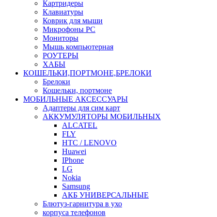
Картридеры
Клавиатуры
Коврик для мыши
Микрофоны PC
Мониторы
Мышь компьютерная
РОУТЕРЫ
ХАБЫ
КОШЕЛЬКИ,ПОРТМОНЕ,БРЕЛОКИ
Брелоки
Кошельки, портмоне
МОБИЛЬНЫЕ АКСЕССУАРЫ
Адаптеры для сим карт
АККУМУЛЯТОРЫ МОБИЛЬНЫХ
ALCATEL
FLY
HTC / LENOVO
Huawei
IPhone
LG
Nokia
Samsung
АКБ УНИВЕРСАЛЬНЫЕ
Блютуз-гарнитура в ухо
корпуса телефонов