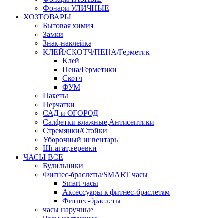
Фонари УЛИЧНЫЕ
ХОЗТОВАРЫ
Бытовая химия
Замки
Знак-наклейка
КЛЕЙ/СКОТЧ/ПЕНА/Герметик
Клей
Пена/Герметики
Скотч
ФУМ
Пакеты
Перчатки
САД и ОГОРОД
Салфетки влажные,Антисептики
Стремянки/Стойки
Уборочный инвентарь
Шпагат,веревки
ЧАСЫ ВСЕ
Будильники
Фитнес-браслеты/SMART часы
Smart часы
Аксессуары к фитнес-браслетам
Фитнес-браслеты
часы наручные