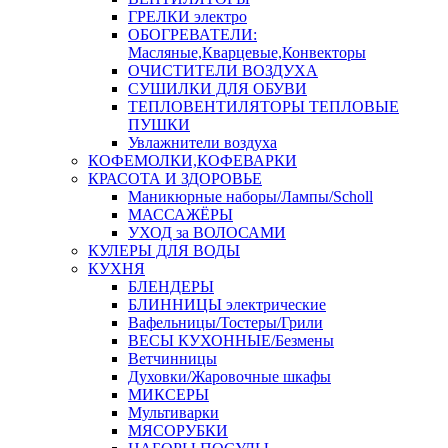
ГРЕЛКИ электро
ОБОГРЕВАТЕЛИ:
Масляные,Кварцевые,Конвекторы
ОЧИСТИТЕЛИ ВОЗДУХА
СУШИЛКИ ДЛЯ ОБУВИ
ТЕПЛОВЕНТИЛЯТОРЫ ТЕПЛОВЫЕ
ПУШКИ
Увлажнители воздуха
КОФЕМОЛКИ,КОФЕВАРКИ
КРАСОТА И ЗДОРОВЬЕ
Маникюрные наборы/Лампы/Scholl
МАССАЖЁРЫ
УХОД за ВОЛОСАМИ
КУЛЕРЫ ДЛЯ ВОДЫ
КУХНЯ
БЛЕНДЕРЫ
БЛИННИЦЫ электрические
Вафельницы/Тостеры/Грили
ВЕСЫ КУХОННЫЕ/Безмены
Ветчинницы
Духовки/Жаровочные шкафы
МИКСЕРЫ
Мультиварки
МЯСОРУБКИ