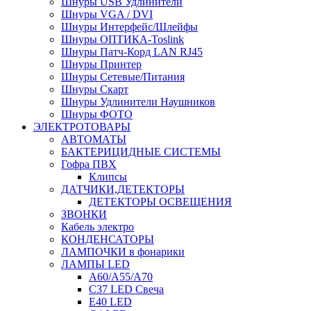
Шнуры USB Удлинители
Шнуры VGA / DVI
Шнуры Интерфейс/Шлейфы
Шнуры ОПТИКА-Toslink
Шнуры Патч-Корд LAN RJ45
Шнуры Принтер
Шнуры Сетевые/Питания
Шнуры Скарт
Шнуры Удлинители Наушников
Шнуры ФОТО
ЭЛЕКТРОТОВАРЫ
АВТОМАТЫ
БАКТЕРИЦИДНЫЕ СИСТЕМЫ
Гофра ПВХ
Клипсы
ДАТЧИКИ,ДЕТЕКТОРЫ
ДЕТЕКТОРЫ ОСВЕЩЕНИЯ
ЗВОНКИ
Кабель электро
КОНДЕНСАТОРЫ
ЛАМПОЧКИ в фонарики
ЛАМПЫ LED
A60/A55/A70
C37 LED Свеча
E40 LED