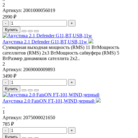
2
Артикул:
2001000056019
2990 ₽
-
+
Купить
Акустика 2.1 Defender G11,BT,USB,11w
Суммарная выходная мощность (RMS) 11 ВтМощность
сателлитов (RMS) 2х3 ВтМощность сабвуфера (RMS) 5
ВтРазмер динамиков сателлита 2х2..
2
Артикул:
2069000009893
3490 ₽
-
+
Купить
Акустика 2.0 FaisON FT-101,WIND,черный
..
1
Артикул:
2075000021650
785 ₽
-
+
Купить