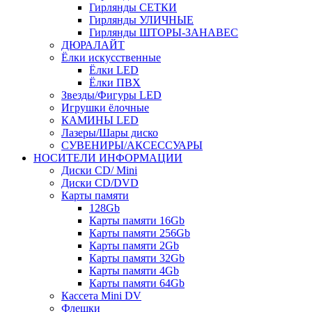
Гирлянды СЕТКИ
Гирлянды УЛИЧНЫЕ
Гирлянды ШТОРЫ-ЗАНАВЕС
ДЮРАЛАЙТ
Ёлки искусственные
Ёлки LED
Ёлки ПВХ
Звезды/Фигуры LED
Игрушки ёлочные
КАМИНЫ LED
Лазеры/Шары диско
СУВЕНИРЫ/АКСЕССУАРЫ
НОСИТЕЛИ ИНФОРМАЦИИ
Диски CD/ Mini
Диски CD/DVD
Карты памяти
128Gb
Карты памяти 16Gb
Карты памяти 256Gb
Карты памяти 2Gb
Карты памяти 32Gb
Карты памяти 4Gb
Карты памяти 64Gb
Кассета Mini DV
Флешки