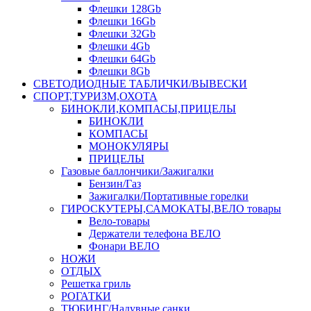
Флешки 128Gb
Флешки 16Gb
Флешки 32Gb
Флешки 4Gb
Флешки 64Gb
Флешки 8Gb
СВЕТОДИОДНЫЕ ТАБЛИЧКИ/ВЫВЕСКИ
СПОРТ,ТУРИЗМ,ОХОТА
БИНОКЛИ,КОМПАСЫ,ПРИЦЕЛЫ
БИНОКЛИ
КОМПАСЫ
МОНОКУЛЯРЫ
ПРИЦЕЛЫ
Газовые баллончики/Зажигалки
Бензин/Газ
Зажигалки/Портативные горелки
ГИРОСКУТЕРЫ,САМОКАТЫ,ВЕЛО товары
Вело-товары
Держатели телефона ВЕЛО
Фонари ВЕЛО
НОЖИ
ОТДЫХ
Решетка гриль
РОГАТКИ
ТЮБИНГ/Надувные санки