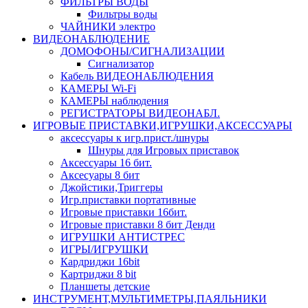
ФИЛЬТРЫ ВОДЫ
Фильтры воды
ЧАЙНИКИ электро
ВИДЕОНАБЛЮДЕНИЕ
ДОМОФОНЫ/СИГНАЛИЗАЦИИ
Сигнализатор
Кабель ВИДЕОНАБЛЮДЕНИЯ
КАМЕРЫ Wi-Fi
КАМЕРЫ наблюдения
РЕГИСТРАТОРЫ ВИДЕОНАБЛ.
ИГРОВЫЕ ПРИСТАВКИ,ИГРУШКИ,АКСЕССУАРЫ
аксесcуары к игр.прист./шнуры
Шнуры для Игровых приставок
Аксессуары 16 бит.
Аксесуары 8 бит
Джойстики,Триггеры
Игр.приставки портативные
Игровые приставки 16бит.
Игровые приставки 8 бит Денди
ИГРУШКИ АНТИСТРЕС
ИГРЫ/ИГРУШКИ
Кардриджи 16bit
Картриджи 8 bit
Планшеты детские
ИНСТРУМЕНТ,МУЛЬТИМЕТРЫ,ПАЯЛЬНИКИ