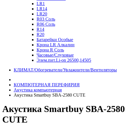
LR1
LR14
LR20
R03 Соль
R06 Соль
R14
R20
Батарейки Особые
Крона LR Алкалин
Крона R Соль
Часовые/Слуховые
Элем.пит.Li-on 26500,14505
КЛИМАТ/Обогреватели/Увлажнители/Вентиляторы
КОМПЮТЕРНАЯ ПЕРЕФИРИЯ
Акустика компьютерная
Aкустика Smartbuy SBA-2580 CUTE
Aкустика Smartbuy SBA-2580
CUTE