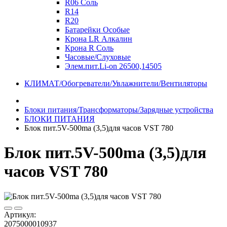
R06 Соль
R14
R20
Батарейки Особые
Крона LR Алкалин
Крона R Соль
Часовые/Слуховые
Элем.пит.Li-on 26500,14505
КЛИМАТ/Обогреватели/Увлажнители/Вентиляторы
Блоки питания/Трансформаторы/Зарядные устройства
БЛОКИ ПИТАНИЯ
Блок пит.5V-500ma (3,5)для часов VST 780
Блок пит.5V-500ma (3,5)для
часов VST 780
Артикул:
2075000010937