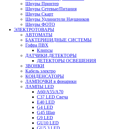
Шнуры Принтер
Шнуры Сетевые/Питания
Шнуры Скарт
Шнуры Удлинители Наушников
Шнуры ФОТО
ЭЛЕКТРОТОВАРЫ
АВТОМАТЫ
БАКТЕРИЦИДНЫЕ СИСТЕМЫ
Гофра ПВХ
Клипсы
ДАТЧИКИ,ДЕТЕКТОРЫ
ДЕТЕКТОРЫ ОСВЕЩЕНИЯ
ЗВОНКИ
Кабель электро
КОНДЕНСАТОРЫ
ЛАМПОЧКИ в фонарики
ЛАМПЫ LED
A60/A55/A70
C37 LED Свеча
E40 LED
G4 LED
G45 Шар
G9 LED
GU10 LED
GU5.3 LED