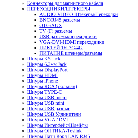
Коннекторы для магнитного кабеля
ПЕРЕХОДНИКИ/ШТЕКЕРЫ
AUDIO-VIDEO Штекеры/Переходки
BNC/RJ45 разъемы
OTG/AUX
TV (F) разъемы
USB разъемы/переходники
VGA-DVI-HDMI переходники
ПИКТЕЙЛЫ 3G/4G
ПИТАНИЕ штекеры/разъемы
Шнуры 3.5 Jack
Шнуры 6.3мм Jack
Шнуры DisplayPort
Шнуры HDMI
Шнуры iPhone
Шнуры RCA (тюльпан)
Шнуры TYPE-C
Шнуры USB micro
Шнуры USB mini
Шнуры USB разные
Шнуры USB Удлинители
Шнуры VGA / DVI
Шнуры Интерфейс/Шлейфы
Шнуры ОПТИКА-Toslink
Шнуры Патч-Корд LAN RJ45