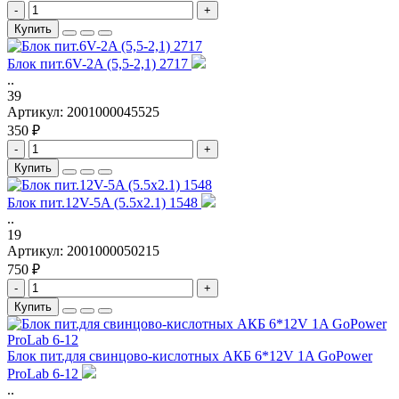
-
+
Купить
Блок пит.6V-2A (5,5-2,1) 2717
..
39
Артикул:
2001000045525
350 ₽
-
+
Купить
Блок пит.12V-5A (5.5x2.1) 1548
..
19
Артикул:
2001000050215
750 ₽
-
+
Купить
Блок пит.для свинцово-кислотных АКБ 6*12V 1A GoPower
ProLab 6-12
..