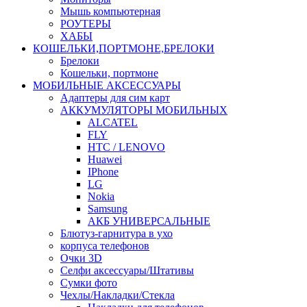
Мышь компьютерная
РОУТЕРЫ
ХАБЫ
КОШЕЛЬКИ,ПОРТМОНЕ,БРЕЛОКИ
Брелоки
Кошельки, портмоне
МОБИЛЬНЫЕ АКСЕССУАРЫ
Адаптеры для сим карт
АККУМУЛЯТОРЫ МОБИЛЬНЫХ
ALCATEL
FLY
HTC / LENOVO
Huawei
IPhone
LG
Nokia
Samsung
АКБ УНИВЕРСАЛЬНЫЕ
Блютуз-гарнитура в ухо
корпуса телефонов
Очки 3D
Селфи аксессуары/Штативы
Сумки фото
Чехлы/Накладки/Стекла