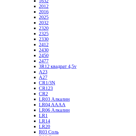
1632
2012
2016
2025
2032
2320
2325
2330
2412
2430
2450
2477
3R12 квадрат 4,5v
A23
A27
CR1/3N
CR123
CR2
LR03 Алкалин
LR04 AAAA
LR06 Алкалин
LR1
LR14
LR20
R03 Соль