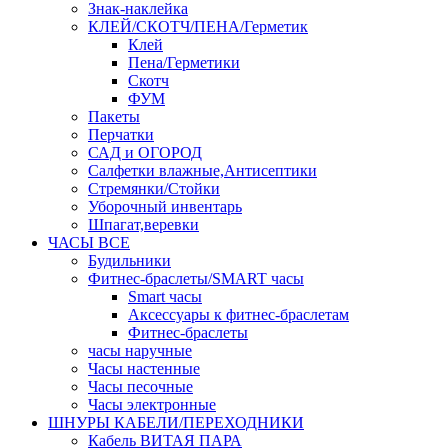
Знак-наклейка
КЛЕЙ/СКОТЧ/ПЕНА/Герметик
Клей
Пена/Герметики
Скотч
ФУМ
Пакеты
Перчатки
САД и ОГОРОД
Салфетки влажные,Антисептики
Стремянки/Стойки
Уборочный инвентарь
Шпагат,веревки
ЧАСЫ ВСЕ
Будильники
Фитнес-браслеты/SMART часы
Smart часы
Аксессуары к фитнес-браслетам
Фитнес-браслеты
часы наручные
Часы настенные
Часы песочные
Часы электронные
ШНУРЫ КАБЕЛИ/ПЕРЕХОДНИКИ
Кабель ВИТАЯ ПАРА