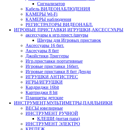
Сигнализатор
Кабель ВИДЕОНАБЛЮДЕНИЯ
КАМЕРЫ Wi-Fi
КАМЕРЫ наблюдения
РЕГИСТРАТОРЫ ВИДЕОНАБЛ.
ИГРОВЫЕ ПРИСТАВКИ,ИГРУШКИ,АКСЕССУАРЫ
аксесcуары к игр.прист./шнуры
Шнуры для Игровых приставок
Аксессуары 16 бит.
Аксесуары 8 бит
Джойстики,Триггеры
Игр.приставки портативные
Игровые приставки 16бит.
Игровые приставки 8 бит Денди
ИГРУШКИ АНТИСТРЕС
ИГРЫ/ИГРУШКИ
Кардриджи 16bit
Картриджи 8 bit
Планшеты детские
ИНСТРУМЕНТ,МУЛЬТИМЕТРЫ,ПАЯЛЬНИКИ
ВЕСЫ ювелирные
ИНСТРУМЕНТ РУЧНОЙ
КЛЕЩИ (витая пара)
ИНСТРУМЕНТ ЭЛЕКТРО
КРЕПЕЖ