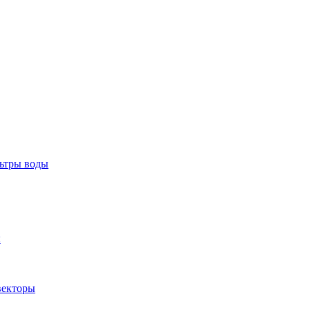
тры воды
ы
екторы