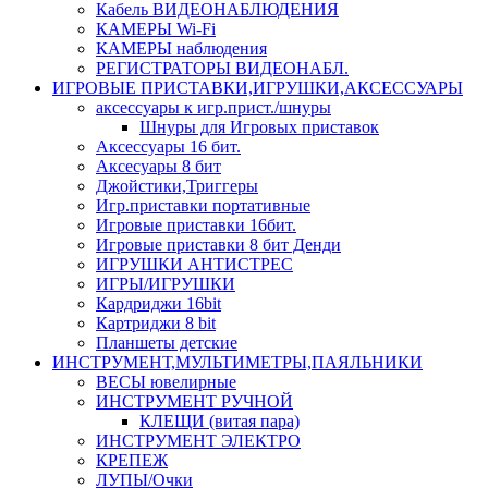
Кабель ВИДЕОНАБЛЮДЕНИЯ
КАМЕРЫ Wi-Fi
КАМЕРЫ наблюдения
РЕГИСТРАТОРЫ ВИДЕОНАБЛ.
ИГРОВЫЕ ПРИСТАВКИ,ИГРУШКИ,АКСЕССУАРЫ
аксесcуары к игр.прист./шнуры
Шнуры для Игровых приставок
Аксессуары 16 бит.
Аксесуары 8 бит
Джойстики,Триггеры
Игр.приставки портативные
Игровые приставки 16бит.
Игровые приставки 8 бит Денди
ИГРУШКИ АНТИСТРЕС
ИГРЫ/ИГРУШКИ
Кардриджи 16bit
Картриджи 8 bit
Планшеты детские
ИНСТРУМЕНТ,МУЛЬТИМЕТРЫ,ПАЯЛЬНИКИ
ВЕСЫ ювелирные
ИНСТРУМЕНТ РУЧНОЙ
КЛЕЩИ (витая пара)
ИНСТРУМЕНТ ЭЛЕКТРО
КРЕПЕЖ
ЛУПЫ/Очки