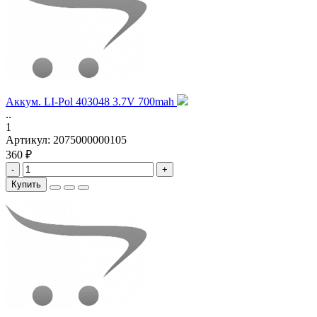
Аккум. LI-Pol 403048 3.7V 700mah
..
1
Артикул:
2075000000105
360 ₽
-
+
Купить