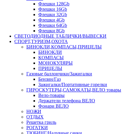
Флешки 128Gb
Флешки 16Gb
Флешки 32Gb
Флешки 4Gb
Флешки 64Gb
Флешки 8Gb
СВЕТОДИОДНЫЕ ТАБЛИЧКИ/ВЫВЕСКИ
СПОРТ,ТУРИЗМ,ОХОТА
БИНОКЛИ,КОМПАСЫ,ПРИЦЕЛЫ
БИНОКЛИ
КОМПАСЫ
МОНОКУЛЯРЫ
ПРИЦЕЛЫ
Газовые баллончики/Зажигалки
Бензин/Газ
Зажигалки/Портативные горелки
ГИРОСКУТЕРЫ,САМОКАТЫ,ВЕЛО товары
Вело-товары
Держатели телефона ВЕЛО
Фонари ВЕЛО
НОЖИ
ОТДЫХ
Решетка гриль
РОГАТКИ
ТЮБИНГ/Надувные санки