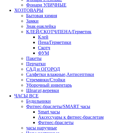
Фонари УЛИЧНЫЕ
ХОЗТОВАРЫ
Бытовая химия
Замки
Знак-наклейка
КЛЕЙ/СКОТЧ/ПЕНА/Герметик
Клей
Пена/Герметики
Скотч
ФУМ
Пакеты
Перчатки
САД и ОГОРОД
Салфетки влажные,Антисептики
Стремянки/Стойки
Уборочный инвентарь
Шпагат,веревки
ЧАСЫ ВСЕ
Будильники
Фитнес-браслеты/SMART часы
Smart часы
Аксессуары к фитнес-браслетам
Фитнес-браслеты
часы наручные