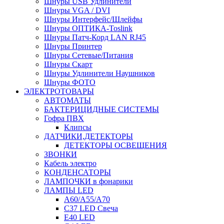
Шнуры USB Удлинители
Шнуры VGA / DVI
Шнуры Интерфейс/Шлейфы
Шнуры ОПТИКА-Toslink
Шнуры Патч-Корд LAN RJ45
Шнуры Принтер
Шнуры Сетевые/Питания
Шнуры Скарт
Шнуры Удлинители Наушников
Шнуры ФОТО
ЭЛЕКТРОТОВАРЫ
АВТОМАТЫ
БАКТЕРИЦИДНЫЕ СИСТЕМЫ
Гофра ПВХ
Клипсы
ДАТЧИКИ,ДЕТЕКТОРЫ
ДЕТЕКТОРЫ ОСВЕЩЕНИЯ
ЗВОНКИ
Кабель электро
КОНДЕНСАТОРЫ
ЛАМПОЧКИ в фонарики
ЛАМПЫ LED
A60/A55/A70
C37 LED Свеча
E40 LED