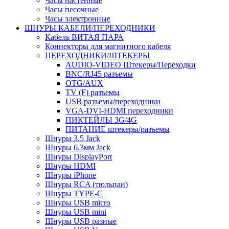
Часы настенные
Часы песочные
Часы электронные
ШНУРЫ КАБЕЛИ/ПЕРЕХОДНИКИ
Кабель ВИТАЯ ПАРА
Коннекторы для магнитного кабеля
ПЕРЕХОДНИКИ/ШТЕКЕРЫ
AUDIO-VIDEO Штекеры/Переходки
BNC/RJ45 разъемы
OTG/AUX
TV (F) разъемы
USB разъемы/переходники
VGA-DVI-HDMI переходники
ПИКТЕЙЛЫ 3G/4G
ПИТАНИЕ штекеры/разъемы
Шнуры 3.5 Jack
Шнуры 6.3мм Jack
Шнуры DisplayPort
Шнуры HDMI
Шнуры iPhone
Шнуры RCA (тюльпан)
Шнуры TYPE-C
Шнуры USB micro
Шнуры USB mini
Шнуры USB разные