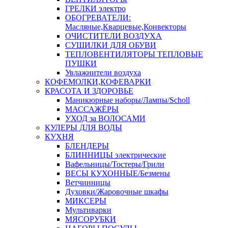
ГРЕЛКИ электро
ОБОГРЕВАТЕЛИ:
Масляные,Кварцевые,Конвекторы
ОЧИСТИТЕЛИ ВОЗДУХА
СУШИЛКИ ДЛЯ ОБУВИ
ТЕПЛОВЕНТИЛЯТОРЫ ТЕПЛОВЫЕ
ПУШКИ
Увлажнители воздуха
КОФЕМОЛКИ,КОФЕВАРКИ
КРАСОТА И ЗДОРОВЬЕ
Маникюрные наборы/Лампы/Scholl
МАССАЖЁРЫ
УХОД за ВОЛОСАМИ
КУЛЕРЫ ДЛЯ ВОДЫ
КУХНЯ
БЛЕНДЕРЫ
БЛИННИЦЫ электрические
Вафельницы/Тостеры/Грили
ВЕСЫ КУХОННЫЕ/Безмены
Ветчинницы
Духовки/Жаровочные шкафы
МИКСЕРЫ
Мультиварки
МЯСОРУБКИ