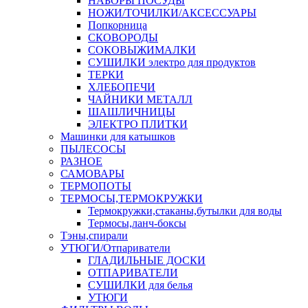
НАБОРЫ ПОСУДЫ
НОЖИ/ТОЧИЛКИ/АКСЕССУАРЫ
Попкорница
СКОВОРОДЫ
СОКОВЫЖИМАЛКИ
СУШИЛКИ электро для продуктов
ТЕРКИ
ХЛЕБОПЕЧИ
ЧАЙНИКИ МЕТАЛЛ
ШАШЛИЧНИЦЫ
ЭЛЕКТРО ПЛИТКИ
Машинки для катышков
ПЫЛЕСОСЫ
РАЗНОЕ
САМОВАРЫ
ТЕРМОПОТЫ
ТЕРМОСЫ,ТЕРМОКРУЖКИ
Термокружки,стаканы,бутылки для воды
Термосы,ланч-боксы
Тэны,спирали
УТЮГИ/Отпариватели
ГЛАДИЛЬНЫЕ ДОСКИ
ОТПАРИВАТЕЛИ
СУШИЛКИ для белья
УТЮГИ