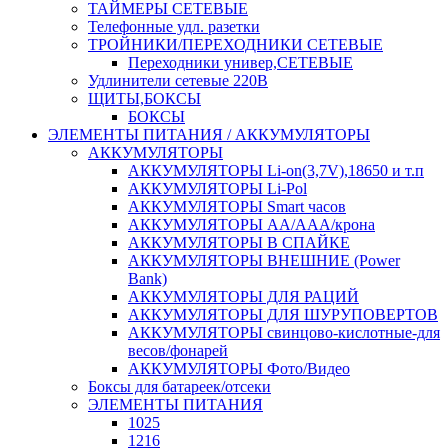
ТАЙМЕРЫ СЕТЕВЫЕ
Телефонные удл. разетки
ТРОЙНИКИ/ПЕРЕХОДНИКИ СЕТЕВЫЕ
Переходники универ,СЕТЕВЫЕ
Удлинители сетевые 220В
ЩИТЫ,БОКСЫ
БОКСЫ
ЭЛЕМЕНТЫ ПИТАНИЯ / АККУМУЛЯТОРЫ
АККУМУЛЯТОРЫ
АККУМУЛЯТОРЫ Li-on(3,7V),18650 и т.п
АККУМУЛЯТОРЫ Li-Pol
АККУМУЛЯТОРЫ Smart часов
АККУМУЛЯТОРЫ АА/ААА/крона
АККУМУЛЯТОРЫ В СПАЙКЕ
АККУМУЛЯТОРЫ ВНЕШНИЕ (Power
Bank)
АККУМУЛЯТОРЫ ДЛЯ РАЦИЙ
АККУМУЛЯТОРЫ ДЛЯ ШУРУПОВЕРТОВ
АККУМУЛЯТОРЫ свинцово-кислотные-для
весов/фонарей
АККУМУЛЯТОРЫ Фото/Видео
Боксы для батареек/отсеки
ЭЛЕМЕНТЫ ПИТАНИЯ
1025
1216