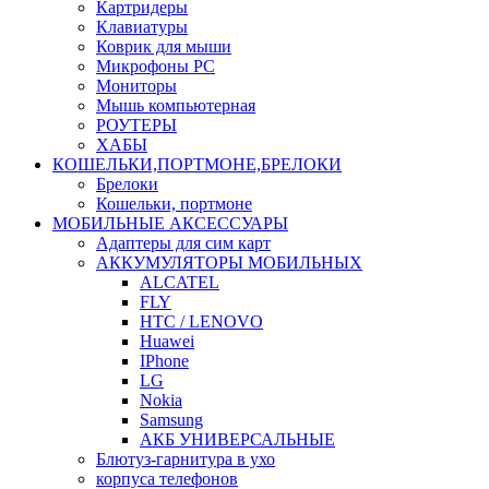
Картридеры
Клавиатуры
Коврик для мыши
Микрофоны PC
Мониторы
Мышь компьютерная
РОУТЕРЫ
ХАБЫ
КОШЕЛЬКИ,ПОРТМОНЕ,БРЕЛОКИ
Брелоки
Кошельки, портмоне
МОБИЛЬНЫЕ АКСЕССУАРЫ
Адаптеры для сим карт
АККУМУЛЯТОРЫ МОБИЛЬНЫХ
ALCATEL
FLY
HTC / LENOVO
Huawei
IPhone
LG
Nokia
Samsung
АКБ УНИВЕРСАЛЬНЫЕ
Блютуз-гарнитура в ухо
корпуса телефонов