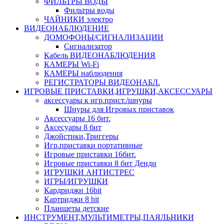
ФИЛЬТРЫ ВОДЫ
Фильтры воды
ЧАЙНИКИ электро
ВИДЕОНАБЛЮДЕНИЕ
ДОМОФОНЫ/СИГНАЛИЗАЦИИ
Сигнализатор
Кабель ВИДЕОНАБЛЮДЕНИЯ
КАМЕРЫ Wi-Fi
КАМЕРЫ наблюдения
РЕГИСТРАТОРЫ ВИДЕОНАБЛ.
ИГРОВЫЕ ПРИСТАВКИ,ИГРУШКИ,АКСЕССУАРЫ
аксесcуары к игр.прист./шнуры
Шнуры для Игровых приставок
Аксессуары 16 бит.
Аксесуары 8 бит
Джойстики,Триггеры
Игр.приставки портативные
Игровые приставки 16бит.
Игровые приставки 8 бит Денди
ИГРУШКИ АНТИСТРЕС
ИГРЫ/ИГРУШКИ
Кардриджи 16bit
Картриджи 8 bit
Планшеты детские
ИНСТРУМЕНТ,МУЛЬТИМЕТРЫ,ПАЯЛЬНИКИ