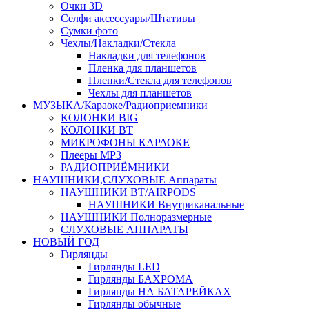
Очки 3D
Селфи аксессуары/Штативы
Сумки фото
Чехлы/Накладки/Стекла
Накладки для телефонов
Пленка для планшетов
Пленки/Стекла для телефонов
Чехлы для планшетов
МУЗЫКА/Караоке/Радиоприемники
КОЛОНКИ BIG
КОЛОНКИ BT
МИКРОФОНЫ КАРАОКЕ
Плееры MP3
РАДИОПРИЁМНИКИ
НАУШНИКИ,СЛУХОВЫЕ Аппараты
НАУШНИКИ BT/AIRPODS
НАУШНИКИ Внутриканальные
НАУШНИКИ Полноразмерные
СЛУХОВЫЕ АППАРАТЫ
НОВЫЙ ГОД
Гирлянды
Гирлянды LED
Гирлянды БАХРОМА
Гирлянды НА БАТАРЕЙКАХ
Гирлянды обычные