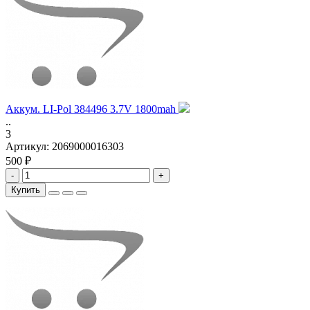
Аккум. LI-Pol 384496 3.7V 1800mah
..
3
Артикул:
2069000016303
500 ₽
-
+
Купить