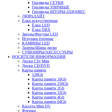
Гирлянды СЕТКИ
Гирлянды УЛИЧНЫЕ
Гирлянды ШТОРЫ-ЗАНАВЕС
ДЮРАЛАЙТ
Ёлки искусственные
Ёлки LED
Ёлки ПВХ
Звезды/Фигуры LED
Игрушки ёлочные
КАМИНЫ LED
Лазеры/Шары диско
СУВЕНИРЫ/АКСЕССУАРЫ
НОСИТЕЛИ ИНФОРМАЦИИ
Диски CD/ Mini
Диски CD/DVD
Карты памяти
128Gb
Карты памяти 16Gb
Карты памяти 256Gb
Карты памяти 2Gb
Карты памяти 32Gb
Карты памяти 4Gb
Карты памяти 64Gb
Кассета Mini DV
Флешки