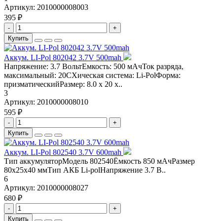
Артикул:
2010000008003
395 ₽
-
+
Купить
Аккум. LI-Pol 802042 3.7V 500mah
Напряжение: 3.7 ВольтЕмкость: 500 мАчТок разряда,
максимальный: 20СХическая система: Li-PolФорма:
призматическийРазмер: 8.0 х 20 х..
3
Артикул:
2010000008010
595 ₽
-
+
Купить
Аккум. LI-Pol 802540 3.7V 600mah
Тип аккумуляторМодель 802540Ёмкость 850 мАчРазмер
80х25х40 ммТип АКБ Li-polНапряжение 3.7 В..
6
Артикул:
2010000008027
680 ₽
-
+
Купить