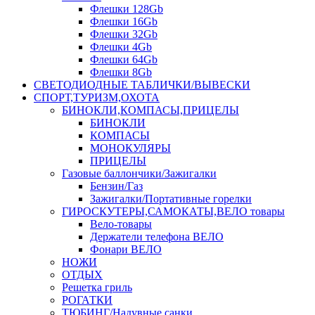
Флешки 128Gb
Флешки 16Gb
Флешки 32Gb
Флешки 4Gb
Флешки 64Gb
Флешки 8Gb
СВЕТОДИОДНЫЕ ТАБЛИЧКИ/ВЫВЕСКИ
СПОРТ,ТУРИЗМ,ОХОТА
БИНОКЛИ,КОМПАСЫ,ПРИЦЕЛЫ
БИНОКЛИ
КОМПАСЫ
МОНОКУЛЯРЫ
ПРИЦЕЛЫ
Газовые баллончики/Зажигалки
Бензин/Газ
Зажигалки/Портативные горелки
ГИРОСКУТЕРЫ,САМОКАТЫ,ВЕЛО товары
Вело-товары
Держатели телефона ВЕЛО
Фонари ВЕЛО
НОЖИ
ОТДЫХ
Решетка гриль
РОГАТКИ
ТЮБИНГ/Надувные санки