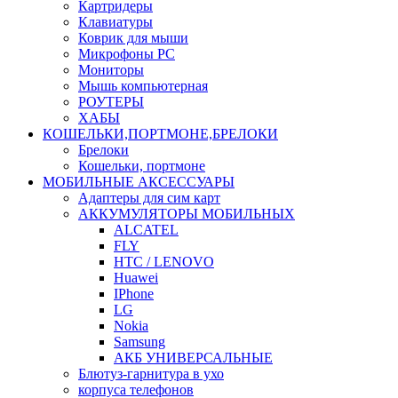
Картридеры
Клавиатуры
Коврик для мыши
Микрофоны PC
Мониторы
Мышь компьютерная
РОУТЕРЫ
ХАБЫ
КОШЕЛЬКИ,ПОРТМОНЕ,БРЕЛОКИ
Брелоки
Кошельки, портмоне
МОБИЛЬНЫЕ АКСЕССУАРЫ
Адаптеры для сим карт
АККУМУЛЯТОРЫ МОБИЛЬНЫХ
ALCATEL
FLY
HTC / LENOVO
Huawei
IPhone
LG
Nokia
Samsung
АКБ УНИВЕРСАЛЬНЫЕ
Блютуз-гарнитура в ухо
корпуса телефонов