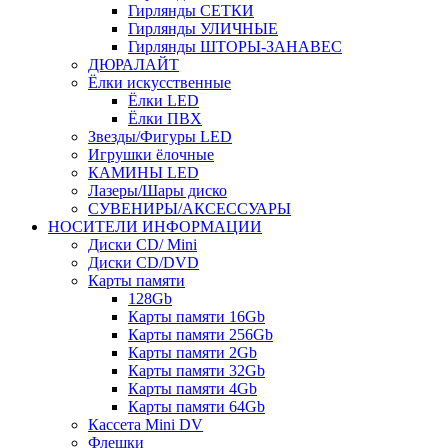
Гирлянды СЕТКИ
Гирлянды УЛИЧНЫЕ
Гирлянды ШТОРЫ-ЗАНАВЕС
ДЮРАЛАЙТ
Ёлки искусственные
Ёлки LED
Ёлки ПВХ
Звезды/Фигуры LED
Игрушки ёлочные
КАМИНЫ LED
Лазеры/Шары диско
СУВЕНИРЫ/АКСЕССУАРЫ
НОСИТЕЛИ ИНФОРМАЦИИ
Диски CD/ Mini
Диски CD/DVD
Карты памяти
128Gb
Карты памяти 16Gb
Карты памяти 256Gb
Карты памяти 2Gb
Карты памяти 32Gb
Карты памяти 4Gb
Карты памяти 64Gb
Кассета Mini DV
Флешки