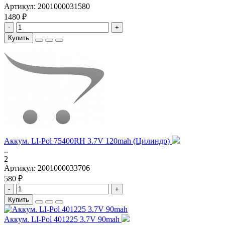
Артикул:
2001000031580
1480 ₽
-
+
Купить
Аккум. LI-Pol 75400RH 3.7V 120mah (Цилиндр)
..
2
Артикул:
2001000033706
580 ₽
-
+
Купить
Аккум. LI-Pol 401225 3.7V 90mah