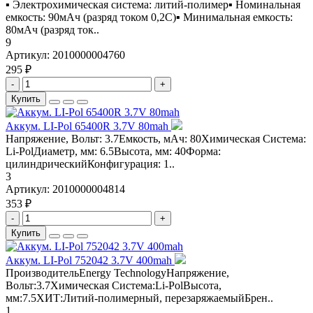
▪ Электрохимическая система: литий-полимер▪ Номинальная
емкость: 90мАч (разряд током 0,2С)▪ Минимальная емкость:
80мАч (разряд ток..
9
Артикул:
2010000004760
295 ₽
-
+
Купить
Аккум. LI-Pol 65400R 3.7V 80mah
Напряжение, Вольт: 3.7Емкость, мАч: 80Химическая Система:
Li-PolДиаметр, мм: 6.5Высота, мм: 40Форма:
цилиндрическийКонфигурация: 1..
3
Артикул:
2010000004814
353 ₽
-
+
Купить
Аккум. LI-Pol 752042 3.7V 400mah
ПроизводительEnergy TechnologyНапряжение,
Вольт:3.7Химическая Система:Li-PolВысота,
мм:7.5ХИТ:Литий-полимерный, перезаряжаемыйБрен..
1