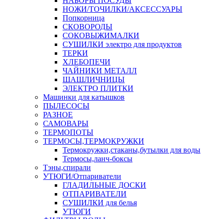
НАБОРЫ ПОСУДЫ
НОЖИ/ТОЧИЛКИ/АКСЕССУАРЫ
Попкорница
СКОВОРОДЫ
СОКОВЫЖИМАЛКИ
СУШИЛКИ электро для продуктов
ТЕРКИ
ХЛЕБОПЕЧИ
ЧАЙНИКИ МЕТАЛЛ
ШАШЛИЧНИЦЫ
ЭЛЕКТРО ПЛИТКИ
Машинки для катышков
ПЫЛЕСОСЫ
РАЗНОЕ
САМОВАРЫ
ТЕРМОПОТЫ
ТЕРМОСЫ,ТЕРМОКРУЖКИ
Термокружки,стаканы,бутылки для воды
Термосы,ланч-боксы
Тэны,спирали
УТЮГИ/Отпариватели
ГЛАДИЛЬНЫЕ ДОСКИ
ОТПАРИВАТЕЛИ
СУШИЛКИ для белья
УТЮГИ