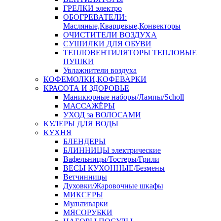
ГРЕЛКИ электро
ОБОГРЕВАТЕЛИ:
Масляные,Кварцевые,Конвекторы
ОЧИСТИТЕЛИ ВОЗДУХА
СУШИЛКИ ДЛЯ ОБУВИ
ТЕПЛОВЕНТИЛЯТОРЫ ТЕПЛОВЫЕ
ПУШКИ
Увлажнители воздуха
КОФЕМОЛКИ,КОФЕВАРКИ
КРАСОТА И ЗДОРОВЬЕ
Маникюрные наборы/Лампы/Scholl
МАССАЖЁРЫ
УХОД за ВОЛОСАМИ
КУЛЕРЫ ДЛЯ ВОДЫ
КУХНЯ
БЛЕНДЕРЫ
БЛИННИЦЫ электрические
Вафельницы/Тостеры/Грили
ВЕСЫ КУХОННЫЕ/Безмены
Ветчинницы
Духовки/Жаровочные шкафы
МИКСЕРЫ
Мультиварки
МЯСОРУБКИ