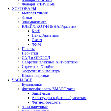
Фонари УЛИЧНЫЕ
ХОЗТОВАРЫ
Бытовая химия
Замки
Знак-наклейка
КЛЕЙ/СКОТЧ/ПЕНА/Герметик
Клей
Пена/Герметики
Скотч
ФУМ
Пакеты
Перчатки
САД и ОГОРОД
Салфетки влажные,Антисептики
Стремянки/Стойки
Уборочный инвентарь
Шпагат,веревки
ЧАСЫ ВСЕ
Будильники
Фитнес-браслеты/SMART часы
Smart часы
Аксессуары к фитнес-браслетам
Фитнес-браслеты
часы наручные