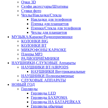
Очки 3D
Селфи аксессуары/Штативы
Сумки фото
Чехлы/Накладки/Стекла
Накладки для телефонов
Пленка для планшетов
Пленки/Стекла для телефонов
Чехлы для планшетов
МУЗЫКА/Караоке/Радиоприемники
КОЛОНКИ BIG
КОЛОНКИ BT
МИКРОФОНЫ КАРАОКЕ
Плееры MP3
РАДИОПРИЁМНИКИ
НАУШНИКИ,СЛУХОВЫЕ Аппараты
НАУШНИКИ BT/AIRPODS
НАУШНИКИ Внутриканальные
НАУШНИКИ Полноразмерные
СЛУХОВЫЕ АППАРАТЫ
НОВЫЙ ГОД
Гирлянды
Гирлянды LED
Гирлянды БАХРОМА
Гирлянды НА БАТАРЕЙКАХ
Гирлянды обычные