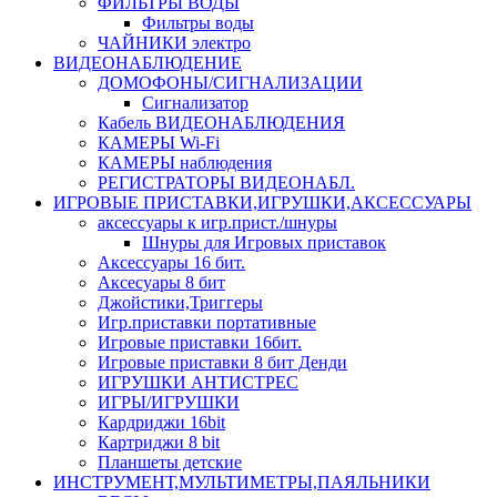
ФИЛЬТРЫ ВОДЫ
Фильтры воды
ЧАЙНИКИ электро
ВИДЕОНАБЛЮДЕНИЕ
ДОМОФОНЫ/СИГНАЛИЗАЦИИ
Сигнализатор
Кабель ВИДЕОНАБЛЮДЕНИЯ
КАМЕРЫ Wi-Fi
КАМЕРЫ наблюдения
РЕГИСТРАТОРЫ ВИДЕОНАБЛ.
ИГРОВЫЕ ПРИСТАВКИ,ИГРУШКИ,АКСЕССУАРЫ
аксесcуары к игр.прист./шнуры
Шнуры для Игровых приставок
Аксессуары 16 бит.
Аксесуары 8 бит
Джойстики,Триггеры
Игр.приставки портативные
Игровые приставки 16бит.
Игровые приставки 8 бит Денди
ИГРУШКИ АНТИСТРЕС
ИГРЫ/ИГРУШКИ
Кардриджи 16bit
Картриджи 8 bit
Планшеты детские
ИНСТРУМЕНТ,МУЛЬТИМЕТРЫ,ПАЯЛЬНИКИ