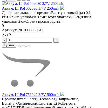
Аккум. LI-Pol 502030 3.7V 250mah
Дополнительная информацияВес с упаковкой (кг) 0.1
кгШирина упаковки 3 смВысота упаковки 3 смДлина
упаковки 2 смСтрана производства..
9
Артикул:
2010000008041
250 ₽
-
+
Купить
Аккум. LI-Pol 752042 3.7V 500mah
ПроизводительEnergy TechnologyНапряжение,
Вольт:3.7Химическая Система:Li-PolВысота,
мм:7.5ХИТ:Литий-полимерный, перезаряжаемыйБрен..