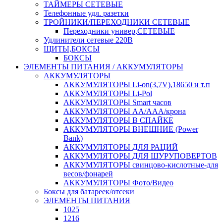
ТАЙМЕРЫ СЕТЕВЫЕ
Телефонные удл. разетки
ТРОЙНИКИ/ПЕРЕХОДНИКИ СЕТЕВЫЕ
Переходники универ,СЕТЕВЫЕ
Удлинители сетевые 220В
ЩИТЫ,БОКСЫ
БОКСЫ
ЭЛЕМЕНТЫ ПИТАНИЯ / АККУМУЛЯТОРЫ
АККУМУЛЯТОРЫ
АККУМУЛЯТОРЫ Li-on(3,7V),18650 и т.п
АККУМУЛЯТОРЫ Li-Pol
АККУМУЛЯТОРЫ Smart часов
АККУМУЛЯТОРЫ АА/ААА/крона
АККУМУЛЯТОРЫ В СПАЙКЕ
АККУМУЛЯТОРЫ ВНЕШНИЕ (Power
Bank)
АККУМУЛЯТОРЫ ДЛЯ РАЦИЙ
АККУМУЛЯТОРЫ ДЛЯ ШУРУПОВЕРТОВ
АККУМУЛЯТОРЫ свинцово-кислотные-для
весов/фонарей
АККУМУЛЯТОРЫ Фото/Видео
Боксы для батареек/отсеки
ЭЛЕМЕНТЫ ПИТАНИЯ
1025
1216