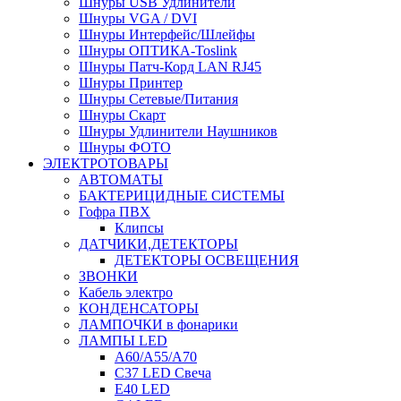
Шнуры USB Удлинители
Шнуры VGA / DVI
Шнуры Интерфейс/Шлейфы
Шнуры ОПТИКА-Toslink
Шнуры Патч-Корд LAN RJ45
Шнуры Принтер
Шнуры Сетевые/Питания
Шнуры Скарт
Шнуры Удлинители Наушников
Шнуры ФОТО
ЭЛЕКТРОТОВАРЫ
АВТОМАТЫ
БАКТЕРИЦИДНЫЕ СИСТЕМЫ
Гофра ПВХ
Клипсы
ДАТЧИКИ,ДЕТЕКТОРЫ
ДЕТЕКТОРЫ ОСВЕЩЕНИЯ
ЗВОНКИ
Кабель электро
КОНДЕНСАТОРЫ
ЛАМПОЧКИ в фонарики
ЛАМПЫ LED
A60/A55/A70
C37 LED Свеча
E40 LED