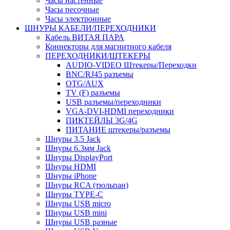
Часы настенные
Часы песочные
Часы электронные
ШНУРЫ КАБЕЛИ/ПЕРЕХОДНИКИ
Кабель ВИТАЯ ПАРА
Коннекторы для магнитного кабеля
ПЕРЕХОДНИКИ/ШТЕКЕРЫ
AUDIO-VIDEO Штекеры/Переходки
BNC/RJ45 разъемы
OTG/AUX
TV (F) разъемы
USB разъемы/переходники
VGA-DVI-HDMI переходники
ПИКТЕЙЛЫ 3G/4G
ПИТАНИЕ штекеры/разъемы
Шнуры 3.5 Jack
Шнуры 6.3мм Jack
Шнуры DisplayPort
Шнуры HDMI
Шнуры iPhone
Шнуры RCA (тюльпан)
Шнуры TYPE-C
Шнуры USB micro
Шнуры USB mini
Шнуры USB разные