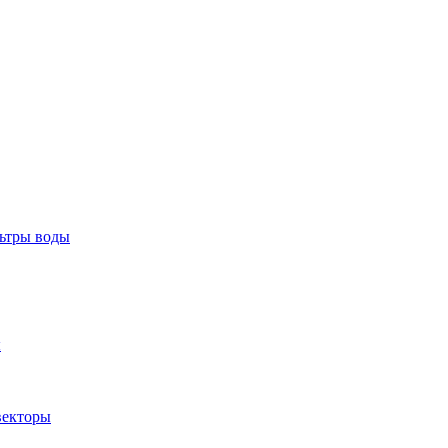
тры воды
ы
екторы