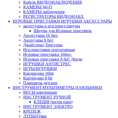
Кабель ВИДЕОНАБЛЮДЕНИЯ
КАМЕРЫ Wi-Fi
КАМЕРЫ наблюдения
РЕГИСТРАТОРЫ ВИДЕОНАБЛ.
ИГРОВЫЕ ПРИСТАВКИ,ИГРУШКИ,АКСЕССУАРЫ
аксесcуары к игр.прист./шнуры
Шнуры для Игровых приставок
Аксессуары 16 бит.
Аксесуары 8 бит
Джойстики,Триггеры
Игр.приставки портативные
Игровые приставки 16бит.
Игровые приставки 8 бит Денди
ИГРУШКИ АНТИСТРЕС
ИГРЫ/ИГРУШКИ
Кардриджи 16bit
Картриджи 8 bit
Планшеты детские
ИНСТРУМЕНТ,МУЛЬТИМЕТРЫ,ПАЯЛЬНИКИ
ВЕСЫ ювелирные
ИНСТРУМЕНТ РУЧНОЙ
КЛЕЩИ (витая пара)
ИНСТРУМЕНТ ЭЛЕКТРО
КРЕПЕЖ
ЛУПЫ/Очки