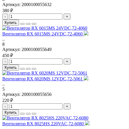
Артикул:
2000100055632
380 ₽
-
+
Купить
Вентилятор RX 6015MS 24VDC,72-4060
..
8
Артикул:
2000100055649
450 ₽
-
+
Купить
Вентилятор RX 6020MS 12VDC,72-5061
..
5
Артикул:
2000100055656
220 ₽
-
+
Купить
Вентилятор RX 8025HS 220VAC,72-6080
..