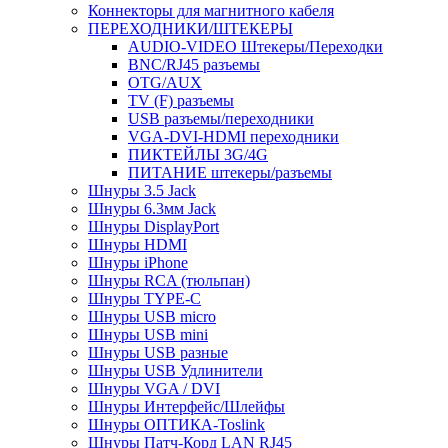
Коннекторы для магнитного кабеля
ПЕРЕХОДНИКИ/ШТЕКЕРЫ
AUDIO-VIDEO Штекеры/Переходки
BNC/RJ45 разъемы
OTG/AUX
TV (F) разъемы
USB разъемы/переходники
VGA-DVI-HDMI переходники
ПИКТЕЙЛЫ 3G/4G
ПИТАНИЕ штекеры/разъемы
Шнуры 3.5 Jack
Шнуры 6.3мм Jack
Шнуры DisplayPort
Шнуры HDMI
Шнуры iPhone
Шнуры RCA (тюльпан)
Шнуры TYPE-C
Шнуры USB micro
Шнуры USB mini
Шнуры USB разные
Шнуры USB Удлинители
Шнуры VGA / DVI
Шнуры Интерфейс/Шлейфы
Шнуры ОПТИКА-Toslink
Шнуры Патч-Корд LAN RJ45