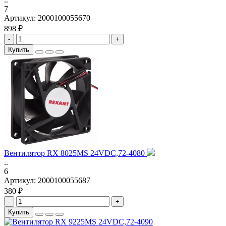
7
Артикул:
2000100055670
898 ₽
-
+
Купить
Вентилятор RX 8025MS 24VDC,72-4080
..
6
Артикул:
2000100055687
380 ₽
-
+
Купить