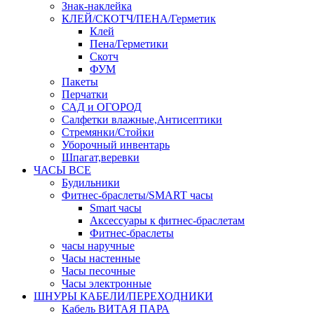
Знак-наклейка
КЛЕЙ/СКОТЧ/ПЕНА/Герметик
Клей
Пена/Герметики
Скотч
ФУМ
Пакеты
Перчатки
САД и ОГОРОД
Салфетки влажные,Антисептики
Стремянки/Стойки
Уборочный инвентарь
Шпагат,веревки
ЧАСЫ ВСЕ
Будильники
Фитнес-браслеты/SMART часы
Smart часы
Аксессуары к фитнес-браслетам
Фитнес-браслеты
часы наручные
Часы настенные
Часы песочные
Часы электронные
ШНУРЫ КАБЕЛИ/ПЕРЕХОДНИКИ
Кабель ВИТАЯ ПАРА