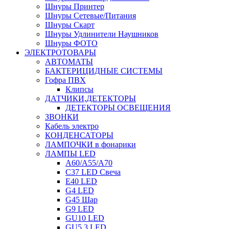
Шнуры Принтер
Шнуры Сетевые/Питания
Шнуры Скарт
Шнуры Удлинители Наушников
Шнуры ФОТО
ЭЛЕКТРОТОВАРЫ
АВТОМАТЫ
БАКТЕРИЦИДНЫЕ СИСТЕМЫ
Гофра ПВХ
Клипсы
ДАТЧИКИ,ДЕТЕКТОРЫ
ДЕТЕКТОРЫ ОСВЕЩЕНИЯ
ЗВОНКИ
Кабель электро
КОНДЕНСАТОРЫ
ЛАМПОЧКИ в фонарики
ЛАМПЫ LED
A60/A55/A70
C37 LED Свеча
E40 LED
G4 LED
G45 Шар
G9 LED
GU10 LED
GU5.3 LED