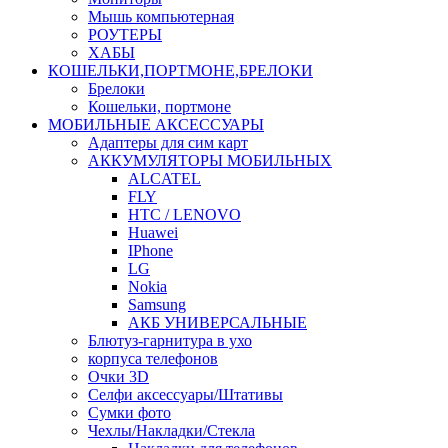
Мышь компьютерная
РОУТЕРЫ
ХАБЫ
КОШЕЛЬКИ,ПОРТМОНЕ,БРЕЛОКИ
Брелоки
Кошельки, портмоне
МОБИЛЬНЫЕ АКСЕССУАРЫ
Адаптеры для сим карт
АККУМУЛЯТОРЫ МОБИЛЬНЫХ
ALCATEL
FLY
HTC / LENOVO
Huawei
IPhone
LG
Nokia
Samsung
АКБ УНИВЕРСАЛЬНЫЕ
Блютуз-гарнитура в ухо
корпуса телефонов
Очки 3D
Селфи аксессуары/Штативы
Сумки фото
Чехлы/Накладки/Стекла