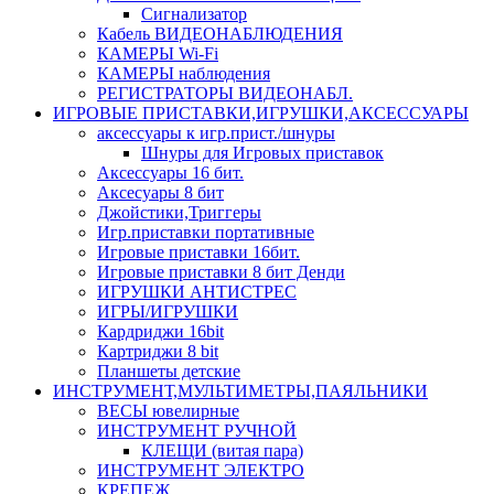
Сигнализатор
Кабель ВИДЕОНАБЛЮДЕНИЯ
КАМЕРЫ Wi-Fi
КАМЕРЫ наблюдения
РЕГИСТРАТОРЫ ВИДЕОНАБЛ.
ИГРОВЫЕ ПРИСТАВКИ,ИГРУШКИ,АКСЕССУАРЫ
аксесcуары к игр.прист./шнуры
Шнуры для Игровых приставок
Аксессуары 16 бит.
Аксесуары 8 бит
Джойстики,Триггеры
Игр.приставки портативные
Игровые приставки 16бит.
Игровые приставки 8 бит Денди
ИГРУШКИ АНТИСТРЕС
ИГРЫ/ИГРУШКИ
Кардриджи 16bit
Картриджи 8 bit
Планшеты детские
ИНСТРУМЕНТ,МУЛЬТИМЕТРЫ,ПАЯЛЬНИКИ
ВЕСЫ ювелирные
ИНСТРУМЕНТ РУЧНОЙ
КЛЕЩИ (витая пара)
ИНСТРУМЕНТ ЭЛЕКТРО
КРЕПЕЖ