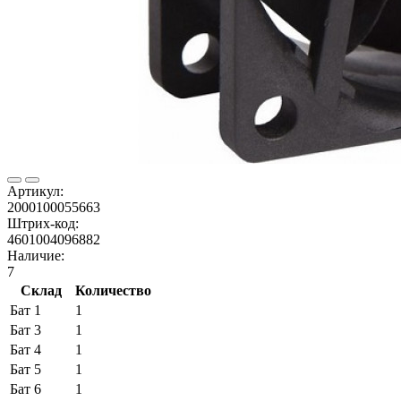
Артикул:
2000100055663
Штрих-код:
4601004096882
Наличие:
7
Склад
Количество
Бат 1
1
Бат 3
1
Бат 4
1
Бат 5
1
Бат 6
1