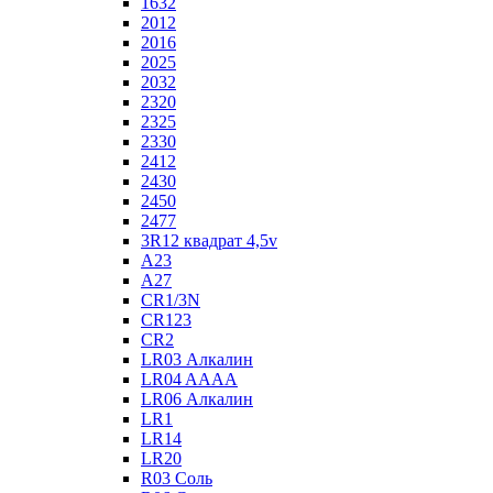
1632
2012
2016
2025
2032
2320
2325
2330
2412
2430
2450
2477
3R12 квадрат 4,5v
A23
A27
CR1/3N
CR123
CR2
LR03 Алкалин
LR04 AAAA
LR06 Алкалин
LR1
LR14
LR20
R03 Соль