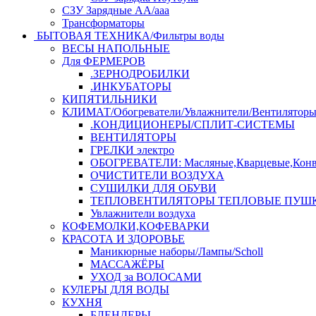
СЗУ Зарядные АА/ааа
Трансформаторы
БЫТОВАЯ ТЕХНИКА/Фильтры воды
ВЕСЫ НАПОЛЬНЫЕ
Для ФЕРМЕРОВ
.ЗЕРНОДРОБИЛКИ
.ИНКУБАТОРЫ
КИПЯТИЛЬНИКИ
КЛИМАТ/Обогреватели/Увлажнители/Вентилятор
.КОНДИЦИОНЕРЫ/СПЛИТ-СИСТЕМЫ
ВЕНТИЛЯТОРЫ
ГРЕЛКИ электро
ОБОГРЕВАТЕЛИ: Масляные,Кварцевые,Конв
ОЧИСТИТЕЛИ ВОЗДУХА
СУШИЛКИ ДЛЯ ОБУВИ
ТЕПЛОВЕНТИЛЯТОРЫ ТЕПЛОВЫЕ ПУШ
Увлажнители воздуха
КОФЕМОЛКИ,КОФЕВАРКИ
КРАСОТА И ЗДОРОВЬЕ
Маникюрные наборы/Лампы/Scholl
МАССАЖЁРЫ
УХОД за ВОЛОСАМИ
КУЛЕРЫ ДЛЯ ВОДЫ
КУХНЯ
БЛЕНДЕРЫ