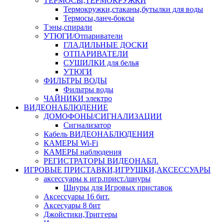
ТЕРМОСЫ,ТЕРМОКРУЖКИ
Термокружки,стаканы,бутылки для воды
Термосы,ланч-боксы
Тэны,спирали
УТЮГИ/Отпариватели
ГЛАДИЛЬНЫЕ ДОСКИ
ОТПАРИВАТЕЛИ
СУШИЛКИ для белья
УТЮГИ
ФИЛЬТРЫ ВОДЫ
Фильтры воды
ЧАЙНИКИ электро
ВИДЕОНАБЛЮДЕНИЕ
ДОМОФОНЫ/СИГНАЛИЗАЦИИ
Сигнализатор
Кабель ВИДЕОНАБЛЮДЕНИЯ
КАМЕРЫ Wi-Fi
КАМЕРЫ наблюдения
РЕГИСТРАТОРЫ ВИДЕОНАБЛ.
ИГРОВЫЕ ПРИСТАВКИ,ИГРУШКИ,АКСЕССУАРЫ
аксесcуары к игр.прист./шнуры
Шнуры для Игровых приставок
Аксессуары 16 бит.
Аксесуары 8 бит
Джойстики,Триггеры