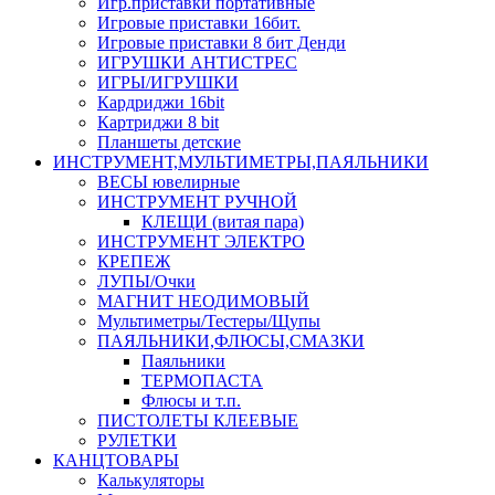
Игр.приставки портативные
Игровые приставки 16бит.
Игровые приставки 8 бит Денди
ИГРУШКИ АНТИСТРЕС
ИГРЫ/ИГРУШКИ
Кардриджи 16bit
Картриджи 8 bit
Планшеты детские
ИНСТРУМЕНТ,МУЛЬТИМЕТРЫ,ПАЯЛЬНИКИ
ВЕСЫ ювелирные
ИНСТРУМЕНТ РУЧНОЙ
КЛЕЩИ (витая пара)
ИНСТРУМЕНТ ЭЛЕКТРО
КРЕПЕЖ
ЛУПЫ/Очки
МАГНИТ НЕОДИМОВЫЙ
Мультиметры/Тестеры/Щупы
ПАЯЛЬНИКИ,ФЛЮСЫ,СМАЗКИ
Паяльники
ТЕРМОПАСТА
Флюсы и т.п.
ПИСТОЛЕТЫ КЛЕЕВЫЕ
РУЛЕТКИ
КАНЦТОВАРЫ
Калькуляторы