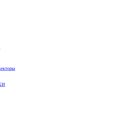
ы
екторы
КИ