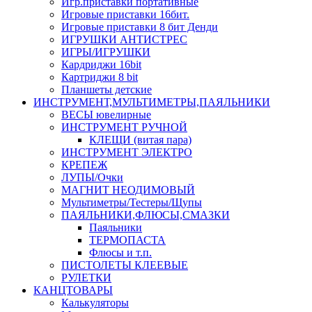
Игр.приставки портативные
Игровые приставки 16бит.
Игровые приставки 8 бит Денди
ИГРУШКИ АНТИСТРЕС
ИГРЫ/ИГРУШКИ
Кардриджи 16bit
Картриджи 8 bit
Планшеты детские
ИНСТРУМЕНТ,МУЛЬТИМЕТРЫ,ПАЯЛЬНИКИ
ВЕСЫ ювелирные
ИНСТРУМЕНТ РУЧНОЙ
КЛЕЩИ (витая пара)
ИНСТРУМЕНТ ЭЛЕКТРО
КРЕПЕЖ
ЛУПЫ/Очки
МАГНИТ НЕОДИМОВЫЙ
Мультиметры/Тестеры/Щупы
ПАЯЛЬНИКИ,ФЛЮСЫ,СМАЗКИ
Паяльники
ТЕРМОПАСТА
Флюсы и т.п.
ПИСТОЛЕТЫ КЛЕЕВЫЕ
РУЛЕТКИ
КАНЦТОВАРЫ
Калькуляторы