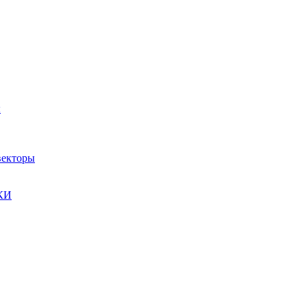
ы
екторы
КИ