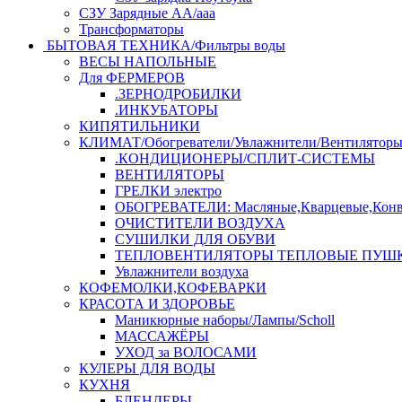
СЗУ Зарядные АА/ааа
Трансформаторы
БЫТОВАЯ ТЕХНИКА/Фильтры воды
ВЕСЫ НАПОЛЬНЫЕ
Для ФЕРМЕРОВ
.ЗЕРНОДРОБИЛКИ
.ИНКУБАТОРЫ
КИПЯТИЛЬНИКИ
КЛИМАТ/Обогреватели/Увлажнители/Вентилятор
.КОНДИЦИОНЕРЫ/СПЛИТ-СИСТЕМЫ
ВЕНТИЛЯТОРЫ
ГРЕЛКИ электро
ОБОГРЕВАТЕЛИ: Масляные,Кварцевые,Конв
ОЧИСТИТЕЛИ ВОЗДУХА
СУШИЛКИ ДЛЯ ОБУВИ
ТЕПЛОВЕНТИЛЯТОРЫ ТЕПЛОВЫЕ ПУШ
Увлажнители воздуха
КОФЕМОЛКИ,КОФЕВАРКИ
КРАСОТА И ЗДОРОВЬЕ
Маникюрные наборы/Лампы/Scholl
МАССАЖЁРЫ
УХОД за ВОЛОСАМИ
КУЛЕРЫ ДЛЯ ВОДЫ
КУХНЯ
БЛЕНДЕРЫ