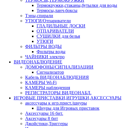
ТЕРМОСЫ,ТЕРМОКРУЖКИ
Термокружки,стаканы,бутылки для воды
Термосы,ланч-боксы
Тэны,спирали
УТЮГИ/Отпариватели
ГЛАДИЛЬНЫЕ ДОСКИ
ОТПАРИВАТЕЛИ
СУШИЛКИ для белья
УТЮГИ
ФИЛЬТРЫ ВОДЫ
Фильтры воды
ЧАЙНИКИ электро
ВИДЕОНАБЛЮДЕНИЕ
ДОМОФОНЫ/СИГНАЛИЗАЦИИ
Сигнализатор
Кабель ВИДЕОНАБЛЮДЕНИЯ
КАМЕРЫ Wi-Fi
КАМЕРЫ наблюдения
РЕГИСТРАТОРЫ ВИДЕОНАБЛ.
ИГРОВЫЕ ПРИСТАВКИ,ИГРУШКИ,АКСЕССУАРЫ
аксесcуары к игр.прист./шнуры
Шнуры для Игровых приставок
Аксессуары 16 бит.
Аксесуары 8 бит
Джойстики,Триггеры