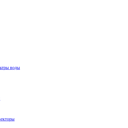
тры воды
ы
екторы