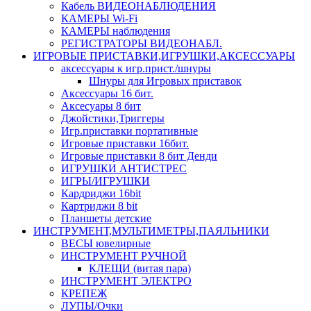
Кабель ВИДЕОНАБЛЮДЕНИЯ
КАМЕРЫ Wi-Fi
КАМЕРЫ наблюдения
РЕГИСТРАТОРЫ ВИДЕОНАБЛ.
ИГРОВЫЕ ПРИСТАВКИ,ИГРУШКИ,АКСЕССУАРЫ
аксесcуары к игр.прист./шнуры
Шнуры для Игровых приставок
Аксессуары 16 бит.
Аксесуары 8 бит
Джойстики,Триггеры
Игр.приставки портативные
Игровые приставки 16бит.
Игровые приставки 8 бит Денди
ИГРУШКИ АНТИСТРЕС
ИГРЫ/ИГРУШКИ
Кардриджи 16bit
Картриджи 8 bit
Планшеты детские
ИНСТРУМЕНТ,МУЛЬТИМЕТРЫ,ПАЯЛЬНИКИ
ВЕСЫ ювелирные
ИНСТРУМЕНТ РУЧНОЙ
КЛЕЩИ (витая пара)
ИНСТРУМЕНТ ЭЛЕКТРО
КРЕПЕЖ
ЛУПЫ/Очки