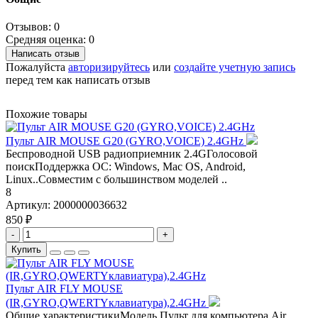
Отзывов: 0
Средняя оценка: 0
Написать отзыв
Пожалуйста
авторизируйтесь
или
создайте учетную запись
перед тем как написать отзыв
Похожие товары
Пульт AIR MOUSE G20 (GYRO,VOICE) 2.4GHz
Беспроводной USB радиоприемник 2.4GГолосовой
поискПоддержка ОС: Windows, Mac OS, Android,
Linux..Совместим с большинством моделей ..
8
Артикул:
2000000036632
850 ₽
-
+
Купить
Пульт AIR FLY MOUSE
(IR,GYRO,QWERTYклавиатура),2.4GHz
Общие характеристикиМодель Пульт для компьютера Air