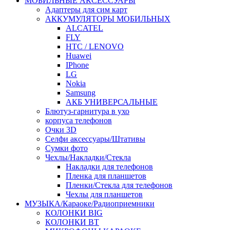
МОБИЛЬНЫЕ АКСЕССУАРЫ
Адаптеры для сим карт
АККУМУЛЯТОРЫ МОБИЛЬНЫХ
ALCATEL
FLY
HTC / LENOVO
Huawei
IPhone
LG
Nokia
Samsung
АКБ УНИВЕРСАЛЬНЫЕ
Блютуз-гарнитура в ухо
корпуса телефонов
Очки 3D
Селфи аксессуары/Штативы
Сумки фото
Чехлы/Накладки/Стекла
Накладки для телефонов
Пленка для планшетов
Пленки/Стекла для телефонов
Чехлы для планшетов
МУЗЫКА/Караоке/Радиоприемники
КОЛОНКИ BIG
КОЛОНКИ BT