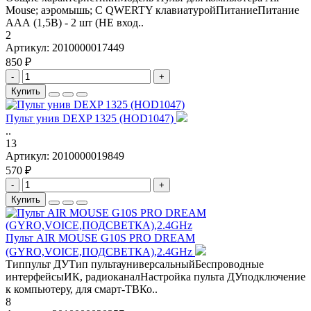
Mouse; аэромышь; С QWERTY клавиатуройПитаниеПитание
ААА (1,5В) - 2 шт (НЕ вход..
2
Артикул:
2010000017449
850 ₽
-
+
Купить
Пульт унив DEXP 1325 (HOD1047)
..
13
Артикул:
2010000019849
570 ₽
-
+
Купить
Пульт AIR MOUSE G10S PRO DREAM
(GYRO,VOICE,ПОДСВЕТКА),2.4GHz
Типпульт ДУТип пультауниверсальныйБеспроводные
интерфейсыИК, радиоканалНастройка пульта ДУподключение
к компьютеру, для смарт-ТВКо..
8