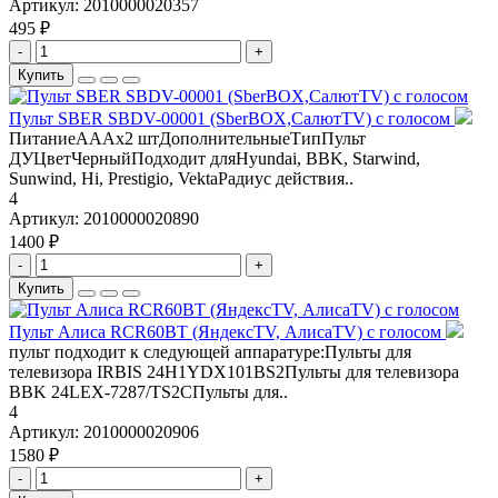
Артикул:
2010000020357
495 ₽
-
+
Купить
Пульт SBER SBDV-00001 (SberBOX,СалютTV) с голосом
ПитаниеАААх2 штДополнительныеТипПульт
ДУЦветЧерныйПодходит дляHyundai, BBK, Starwind,
Sunwind, Hi, Prestigio, VektaРадиус действия..
4
Артикул:
2010000020890
1400 ₽
-
+
Купить
Пульт Алиса RCR60BT (ЯндексTV, АлисаTV) с голосом
пульт подходит к следующей аппаратуре:Пульты для
телевизора IRBIS 24H1YDX101BS2Пульты для телевизора
BBK 24LEX-7287/TS2CПульты для..
4
Артикул:
2010000020906
1580 ₽
-
+