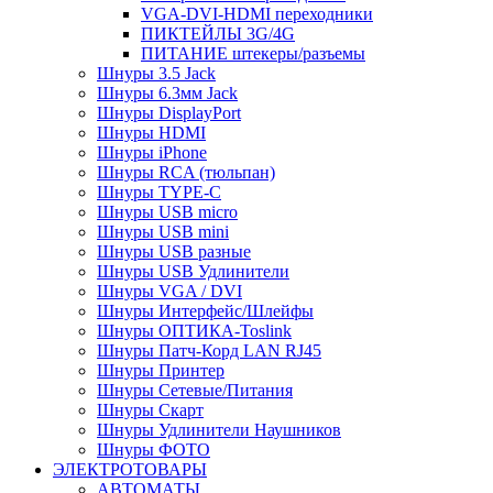
VGA-DVI-HDMI переходники
ПИКТЕЙЛЫ 3G/4G
ПИТАНИЕ штекеры/разъемы
Шнуры 3.5 Jack
Шнуры 6.3мм Jack
Шнуры DisplayPort
Шнуры HDMI
Шнуры iPhone
Шнуры RCA (тюльпан)
Шнуры TYPE-C
Шнуры USB micro
Шнуры USB mini
Шнуры USB разные
Шнуры USB Удлинители
Шнуры VGA / DVI
Шнуры Интерфейс/Шлейфы
Шнуры ОПТИКА-Toslink
Шнуры Патч-Корд LAN RJ45
Шнуры Принтер
Шнуры Сетевые/Питания
Шнуры Скарт
Шнуры Удлинители Наушников
Шнуры ФОТО
ЭЛЕКТРОТОВАРЫ
АВТОМАТЫ