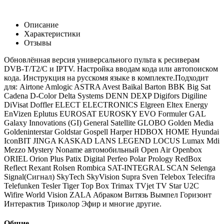
Описание
Характеристики
Отзывы
Обновлённая версия универсального пульта к ресиверам
DVB-T/T2/C и IPTV. Настройка вводам кода или автопоиском
кода. Инструкция на русскомя языке в комплекте.Подходит
для: Airtone Amlogic ASTRA Avest Baikal Barton BBK Big Sat
Cadena D-Color Delta Systems DENN DEXP Digifors Digiline
DiVisat Doffler ELECT ELECTRONICS Elgreen Eltex Energy
EnVizen Eplutus EUROSAT EUROSKY EVO Formuler GAL
Galaxy Innovations (GI) General Satellite GLOBO Golden Media
Goldeninterstar Goldstar Gospell Harper HDBOX HOME Hyundai
IconBIT JINGA KASKAD LANS LEGEND LOCUS Lumax Mdi
Mezzo Mystery Noname автомобильный Open Air Openbox
ORIEL Orion Plus Patix Digital Perfeo Polar Prology RedBox
Reflect Rexant Rolsen Rombica SAT-INTEGRAL SCAN Selenga
Signal(Сигнал) SkyTech SkyVision Supra Sven Telebox Telecifra
Telefunken Tesler Tiger Top Box Trimax TVjet TV Star U2C
Wifire World Vision ZALA Абраком Витязь Вымпел Горизонт
Интерактив Триколор Эфир и многие другие.
Общие