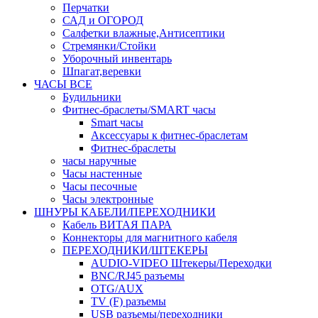
Перчатки
САД и ОГОРОД
Салфетки влажные,Антисептики
Стремянки/Стойки
Уборочный инвентарь
Шпагат,веревки
ЧАСЫ ВСЕ
Будильники
Фитнес-браслеты/SMART часы
Smart часы
Аксессуары к фитнес-браслетам
Фитнес-браслеты
часы наручные
Часы настенные
Часы песочные
Часы электронные
ШНУРЫ КАБЕЛИ/ПЕРЕХОДНИКИ
Кабель ВИТАЯ ПАРА
Коннекторы для магнитного кабеля
ПЕРЕХОДНИКИ/ШТЕКЕРЫ
AUDIO-VIDEO Штекеры/Переходки
BNC/RJ45 разъемы
OTG/AUX
TV (F) разъемы
USB разъемы/переходники