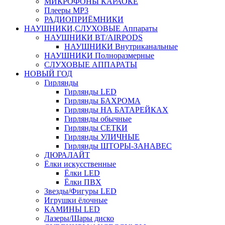
МИКРОФОНЫ КАРАОКЕ
Плееры MP3
РАДИОПРИЁМНИКИ
НАУШНИКИ,СЛУХОВЫЕ Аппараты
НАУШНИКИ BT/AIRPODS
НАУШНИКИ Внутриканальные
НАУШНИКИ Полноразмерные
СЛУХОВЫЕ АППАРАТЫ
НОВЫЙ ГОД
Гирлянды
Гирлянды LED
Гирлянды БАХРОМА
Гирлянды НА БАТАРЕЙКАХ
Гирлянды обычные
Гирлянды СЕТКИ
Гирлянды УЛИЧНЫЕ
Гирлянды ШТОРЫ-ЗАНАВЕС
ДЮРАЛАЙТ
Ёлки искусственные
Ёлки LED
Ёлки ПВХ
Звезды/Фигуры LED
Игрушки ёлочные
КАМИНЫ LED
Лазеры/Шары диско