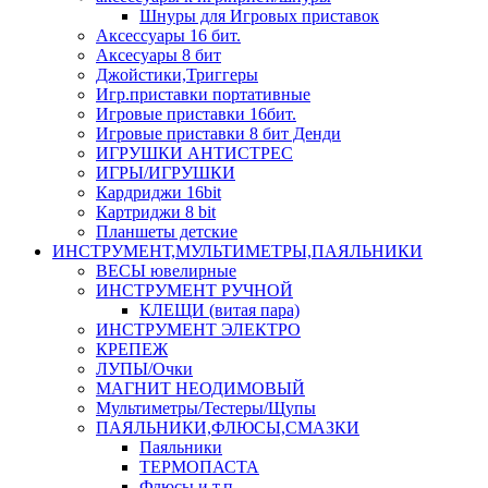
Шнуры для Игровых приставок
Аксессуары 16 бит.
Аксесуары 8 бит
Джойстики,Триггеры
Игр.приставки портативные
Игровые приставки 16бит.
Игровые приставки 8 бит Денди
ИГРУШКИ АНТИСТРЕС
ИГРЫ/ИГРУШКИ
Кардриджи 16bit
Картриджи 8 bit
Планшеты детские
ИНСТРУМЕНТ,МУЛЬТИМЕТРЫ,ПАЯЛЬНИКИ
ВЕСЫ ювелирные
ИНСТРУМЕНТ РУЧНОЙ
КЛЕЩИ (витая пара)
ИНСТРУМЕНТ ЭЛЕКТРО
КРЕПЕЖ
ЛУПЫ/Очки
МАГНИТ НЕОДИМОВЫЙ
Мультиметры/Тестеры/Щупы
ПАЯЛЬНИКИ,ФЛЮСЫ,СМАЗКИ
Паяльники
ТЕРМОПАСТА
Флюсы и т.п.