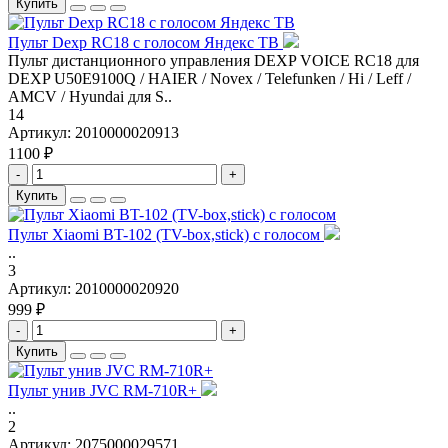
Купить
Пульт Dexp RC18 с голосом Яндекс ТВ
Пульт дистанционного управления DEXP VOICE RC18 для
DEXP U50E9100Q / HAIER / Novex / Telefunken / Hi / Leff /
AMCV / Hyundai для S..
14
Артикул:
2010000020913
1100 ₽
-
+
Купить
Пульт Xiaomi BT-102 (TV-box,stick) с голосом
..
3
Артикул:
2010000020920
999 ₽
-
+
Купить
Пульт унив JVC RM-710R+
..
2
Артикул:
2075000029571