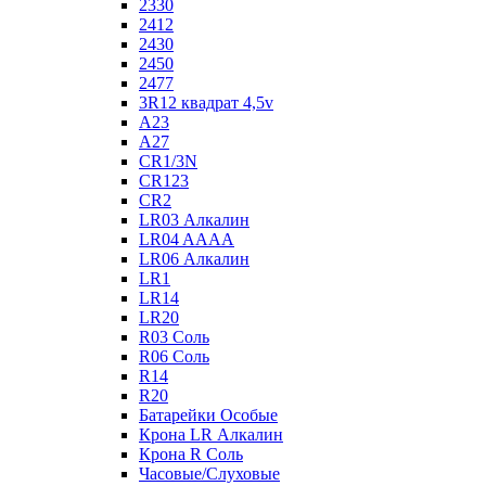
2330
2412
2430
2450
2477
3R12 квадрат 4,5v
A23
A27
CR1/3N
CR123
CR2
LR03 Алкалин
LR04 AAAA
LR06 Алкалин
LR1
LR14
LR20
R03 Соль
R06 Соль
R14
R20
Батарейки Особые
Крона LR Алкалин
Крона R Соль
Часовые/Слуховые