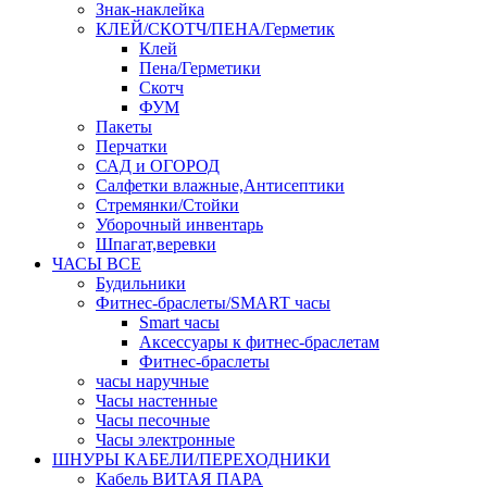
Знак-наклейка
КЛЕЙ/СКОТЧ/ПЕНА/Герметик
Клей
Пена/Герметики
Скотч
ФУМ
Пакеты
Перчатки
САД и ОГОРОД
Салфетки влажные,Антисептики
Стремянки/Стойки
Уборочный инвентарь
Шпагат,веревки
ЧАСЫ ВСЕ
Будильники
Фитнес-браслеты/SMART часы
Smart часы
Аксессуары к фитнес-браслетам
Фитнес-браслеты
часы наручные
Часы настенные
Часы песочные
Часы электронные
ШНУРЫ КАБЕЛИ/ПЕРЕХОДНИКИ
Кабель ВИТАЯ ПАРА