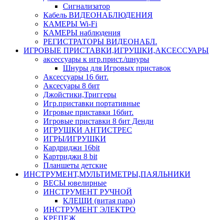
Сигнализатор
Кабель ВИДЕОНАБЛЮДЕНИЯ
КАМЕРЫ Wi-Fi
КАМЕРЫ наблюдения
РЕГИСТРАТОРЫ ВИДЕОНАБЛ.
ИГРОВЫЕ ПРИСТАВКИ,ИГРУШКИ,АКСЕССУАРЫ
аксесcуары к игр.прист./шнуры
Шнуры для Игровых приставок
Аксессуары 16 бит.
Аксесуары 8 бит
Джойстики,Триггеры
Игр.приставки портативные
Игровые приставки 16бит.
Игровые приставки 8 бит Денди
ИГРУШКИ АНТИСТРЕС
ИГРЫ/ИГРУШКИ
Кардриджи 16bit
Картриджи 8 bit
Планшеты детские
ИНСТРУМЕНТ,МУЛЬТИМЕТРЫ,ПАЯЛЬНИКИ
ВЕСЫ ювелирные
ИНСТРУМЕНТ РУЧНОЙ
КЛЕЩИ (витая пара)
ИНСТРУМЕНТ ЭЛЕКТРО
КРЕПЕЖ