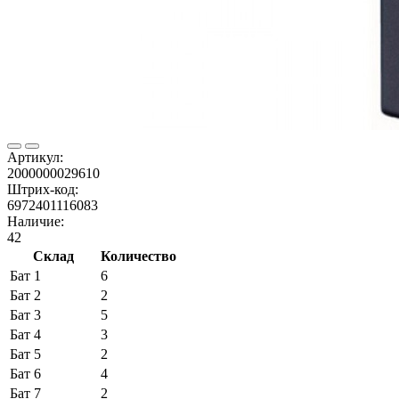
Артикул:
2000000029610
Штрих-код:
6972401116083
Наличие:
42
Склад
Количество
Бат 1
6
Бат 2
2
Бат 3
5
Бат 4
3
Бат 5
2
Бат 6
4
Бат 7
2