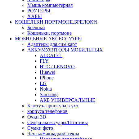
Мышь компьютерная
РОУТЕРЫ
ХАБЫ
КОШЕЛЬКИ,ПОРТМОНЕ,БРЕЛОКИ
Брелоки
Кошельки, портмоне
МОБИЛЬНЫЕ АКСЕССУАРЫ
Адаптеры для сим карт
АККУМУЛЯТОРЫ МОБИЛЬНЫХ
ALCATEL
FLY
HTC / LENOVO
Huawei
IPhone
LG
Nokia
Samsung
АКБ УНИВЕРСАЛЬНЫЕ
Блютуз-гарнитура в ухо
корпуса телефонов
Очки 3D
Селфи аксессуары/Штативы
Сумки фото
Чехлы/Накладки/Стекла