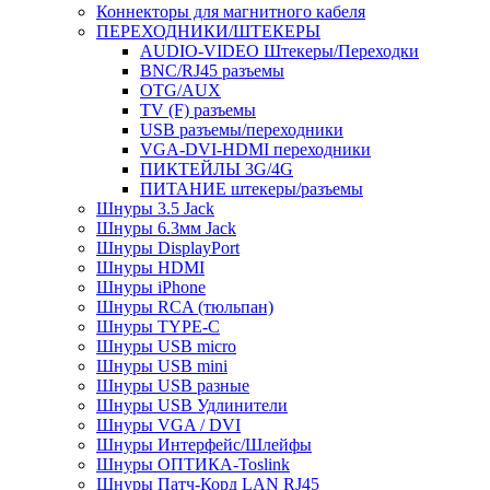
Коннекторы для магнитного кабеля
ПЕРЕХОДНИКИ/ШТЕКЕРЫ
AUDIO-VIDEO Штекеры/Переходки
BNC/RJ45 разъемы
OTG/AUX
TV (F) разъемы
USB разъемы/переходники
VGA-DVI-HDMI переходники
ПИКТЕЙЛЫ 3G/4G
ПИТАНИЕ штекеры/разъемы
Шнуры 3.5 Jack
Шнуры 6.3мм Jack
Шнуры DisplayPort
Шнуры HDMI
Шнуры iPhone
Шнуры RCA (тюльпан)
Шнуры TYPE-C
Шнуры USB micro
Шнуры USB mini
Шнуры USB разные
Шнуры USB Удлинители
Шнуры VGA / DVI
Шнуры Интерфейс/Шлейфы
Шнуры ОПТИКА-Toslink
Шнуры Патч-Корд LAN RJ45