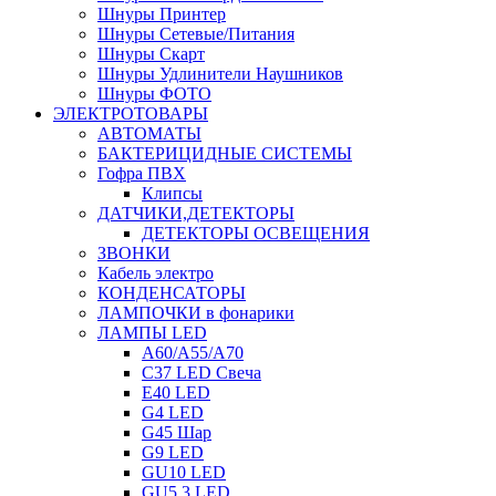
Шнуры Принтер
Шнуры Сетевые/Питания
Шнуры Скарт
Шнуры Удлинители Наушников
Шнуры ФОТО
ЭЛЕКТРОТОВАРЫ
АВТОМАТЫ
БАКТЕРИЦИДНЫЕ СИСТЕМЫ
Гофра ПВХ
Клипсы
ДАТЧИКИ,ДЕТЕКТОРЫ
ДЕТЕКТОРЫ ОСВЕЩЕНИЯ
ЗВОНКИ
Кабель электро
КОНДЕНСАТОРЫ
ЛАМПОЧКИ в фонарики
ЛАМПЫ LED
A60/A55/A70
C37 LED Свеча
E40 LED
G4 LED
G45 Шар
G9 LED
GU10 LED
GU5.3 LED