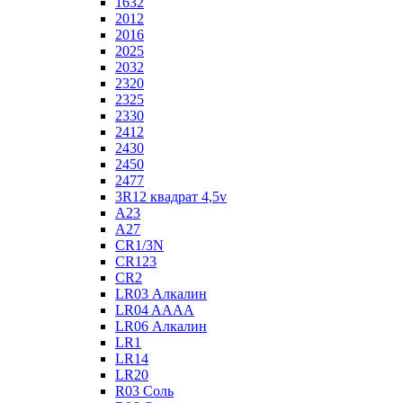
1632
2012
2016
2025
2032
2320
2325
2330
2412
2430
2450
2477
3R12 квадрат 4,5v
A23
A27
CR1/3N
CR123
CR2
LR03 Алкалин
LR04 AAAA
LR06 Алкалин
LR1
LR14
LR20
R03 Соль