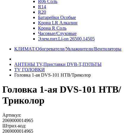
R06 Соль
R14
R20
Батарейки Особые
Крона LR Алкалин
Крона R Соль
Часовые/Слуховые
Элем.пит.Li-on 26500,14505
КЛИМАТ/Обогреватели/Увлажнители/Вентиляторы
АНТЕНЫ ТV,Приставки DVB-T,ПУЛЬТЫ
TV ГОЛОВКИ
Головка 1-ая DVS-101 НТВ/Триколор
Головка 1-ая DVS-101 НТВ/
Триколор
Артикул:
2069000014965
Штрих-код:
2069000014965