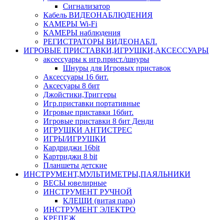
Сигнализатор
Кабель ВИДЕОНАБЛЮДЕНИЯ
КАМЕРЫ Wi-Fi
КАМЕРЫ наблюдения
РЕГИСТРАТОРЫ ВИДЕОНАБЛ.
ИГРОВЫЕ ПРИСТАВКИ,ИГРУШКИ,АКСЕССУАРЫ
аксесcуары к игр.прист./шнуры
Шнуры для Игровых приставок
Аксессуары 16 бит.
Аксесуары 8 бит
Джойстики,Триггеры
Игр.приставки портативные
Игровые приставки 16бит.
Игровые приставки 8 бит Денди
ИГРУШКИ АНТИСТРЕС
ИГРЫ/ИГРУШКИ
Кардриджи 16bit
Картриджи 8 bit
Планшеты детские
ИНСТРУМЕНТ,МУЛЬТИМЕТРЫ,ПАЯЛЬНИКИ
ВЕСЫ ювелирные
ИНСТРУМЕНТ РУЧНОЙ
КЛЕЩИ (витая пара)
ИНСТРУМЕНТ ЭЛЕКТРО
КРЕПЕЖ