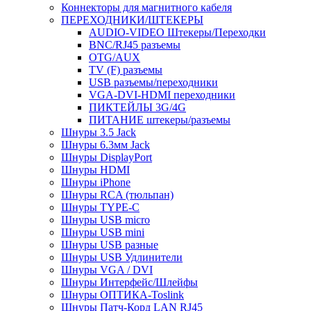
Коннекторы для магнитного кабеля
ПЕРЕХОДНИКИ/ШТЕКЕРЫ
AUDIO-VIDEO Штекеры/Переходки
BNC/RJ45 разъемы
OTG/AUX
TV (F) разъемы
USB разъемы/переходники
VGA-DVI-HDMI переходники
ПИКТЕЙЛЫ 3G/4G
ПИТАНИЕ штекеры/разъемы
Шнуры 3.5 Jack
Шнуры 6.3мм Jack
Шнуры DisplayPort
Шнуры HDMI
Шнуры iPhone
Шнуры RCA (тюльпан)
Шнуры TYPE-C
Шнуры USB micro
Шнуры USB mini
Шнуры USB разные
Шнуры USB Удлинители
Шнуры VGA / DVI
Шнуры Интерфейс/Шлейфы
Шнуры ОПТИКА-Toslink
Шнуры Патч-Корд LAN RJ45