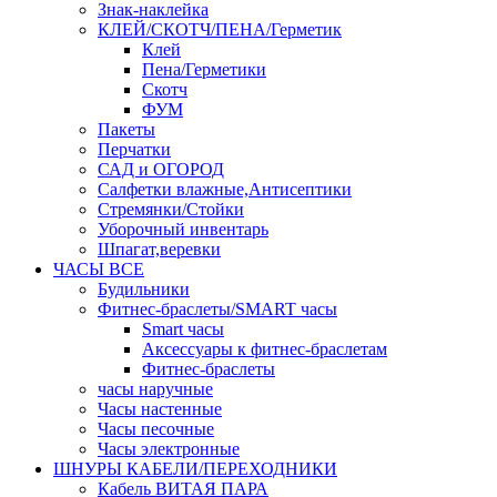
Знак-наклейка
КЛЕЙ/СКОТЧ/ПЕНА/Герметик
Клей
Пена/Герметики
Скотч
ФУМ
Пакеты
Перчатки
САД и ОГОРОД
Салфетки влажные,Антисептики
Стремянки/Стойки
Уборочный инвентарь
Шпагат,веревки
ЧАСЫ ВСЕ
Будильники
Фитнес-браслеты/SMART часы
Smart часы
Аксессуары к фитнес-браслетам
Фитнес-браслеты
часы наручные
Часы настенные
Часы песочные
Часы электронные
ШНУРЫ КАБЕЛИ/ПЕРЕХОДНИКИ
Кабель ВИТАЯ ПАРА