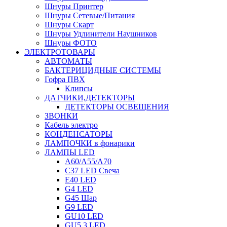
Шнуры Принтер
Шнуры Сетевые/Питания
Шнуры Скарт
Шнуры Удлинители Наушников
Шнуры ФОТО
ЭЛЕКТРОТОВАРЫ
АВТОМАТЫ
БАКТЕРИЦИДНЫЕ СИСТЕМЫ
Гофра ПВХ
Клипсы
ДАТЧИКИ,ДЕТЕКТОРЫ
ДЕТЕКТОРЫ ОСВЕЩЕНИЯ
ЗВОНКИ
Кабель электро
КОНДЕНСАТОРЫ
ЛАМПОЧКИ в фонарики
ЛАМПЫ LED
A60/A55/A70
C37 LED Свеча
E40 LED
G4 LED
G45 Шар
G9 LED
GU10 LED
GU5.3 LED