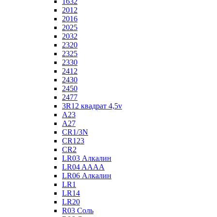
1632
2012
2016
2025
2032
2320
2325
2330
2412
2430
2450
2477
3R12 квадрат 4,5v
A23
A27
CR1/3N
CR123
CR2
LR03 Алкалин
LR04 AAAA
LR06 Алкалин
LR1
LR14
LR20
R03 Соль