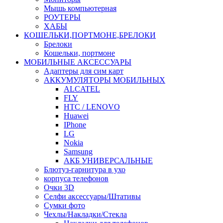
Мышь компьютерная
РОУТЕРЫ
ХАБЫ
КОШЕЛЬКИ,ПОРТМОНЕ,БРЕЛОКИ
Брелоки
Кошельки, портмоне
МОБИЛЬНЫЕ АКСЕССУАРЫ
Адаптеры для сим карт
АККУМУЛЯТОРЫ МОБИЛЬНЫХ
ALCATEL
FLY
HTC / LENOVO
Huawei
IPhone
LG
Nokia
Samsung
АКБ УНИВЕРСАЛЬНЫЕ
Блютуз-гарнитура в ухо
корпуса телефонов
Очки 3D
Селфи аксессуары/Штативы
Сумки фото
Чехлы/Накладки/Стекла