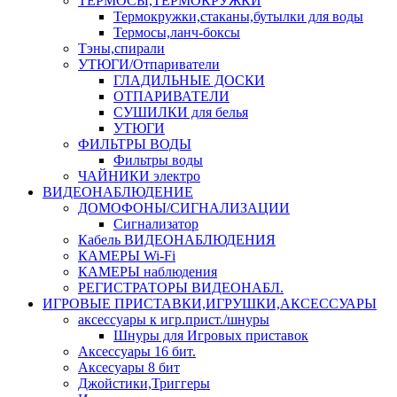
ТЕРМОСЫ,ТЕРМОКРУЖКИ
Термокружки,стаканы,бутылки для воды
Термосы,ланч-боксы
Тэны,спирали
УТЮГИ/Отпариватели
ГЛАДИЛЬНЫЕ ДОСКИ
ОТПАРИВАТЕЛИ
СУШИЛКИ для белья
УТЮГИ
ФИЛЬТРЫ ВОДЫ
Фильтры воды
ЧАЙНИКИ электро
ВИДЕОНАБЛЮДЕНИЕ
ДОМОФОНЫ/СИГНАЛИЗАЦИИ
Сигнализатор
Кабель ВИДЕОНАБЛЮДЕНИЯ
КАМЕРЫ Wi-Fi
КАМЕРЫ наблюдения
РЕГИСТРАТОРЫ ВИДЕОНАБЛ.
ИГРОВЫЕ ПРИСТАВКИ,ИГРУШКИ,АКСЕССУАРЫ
аксесcуары к игр.прист./шнуры
Шнуры для Игровых приставок
Аксессуары 16 бит.
Аксесуары 8 бит
Джойстики,Триггеры