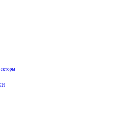
ы
екторы
КИ