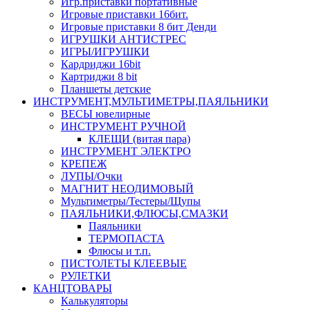
Игр.приставки портативные
Игровые приставки 16бит.
Игровые приставки 8 бит Денди
ИГРУШКИ АНТИСТРЕС
ИГРЫ/ИГРУШКИ
Кардриджи 16bit
Картриджи 8 bit
Планшеты детские
ИНСТРУМЕНТ,МУЛЬТИМЕТРЫ,ПАЯЛЬНИКИ
ВЕСЫ ювелирные
ИНСТРУМЕНТ РУЧНОЙ
КЛЕЩИ (витая пара)
ИНСТРУМЕНТ ЭЛЕКТРО
КРЕПЕЖ
ЛУПЫ/Очки
МАГНИТ НЕОДИМОВЫЙ
Мультиметры/Тестеры/Щупы
ПАЯЛЬНИКИ,ФЛЮСЫ,СМАЗКИ
Паяльники
ТЕРМОПАСТА
Флюсы и т.п.
ПИСТОЛЕТЫ КЛЕЕВЫЕ
РУЛЕТКИ
КАНЦТОВАРЫ
Калькуляторы