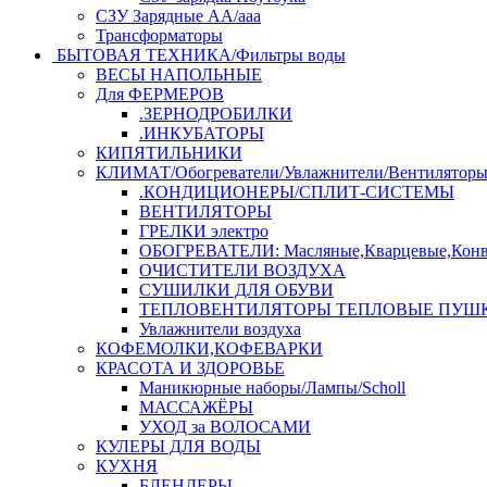
СЗУ Зарядные АА/ааа
Трансформаторы
БЫТОВАЯ ТЕХНИКА/Фильтры воды
ВЕСЫ НАПОЛЬНЫЕ
Для ФЕРМЕРОВ
.ЗЕРНОДРОБИЛКИ
.ИНКУБАТОРЫ
КИПЯТИЛЬНИКИ
КЛИМАТ/Обогреватели/Увлажнители/Вентилятор
.КОНДИЦИОНЕРЫ/СПЛИТ-СИСТЕМЫ
ВЕНТИЛЯТОРЫ
ГРЕЛКИ электро
ОБОГРЕВАТЕЛИ: Масляные,Кварцевые,Конв
ОЧИСТИТЕЛИ ВОЗДУХА
СУШИЛКИ ДЛЯ ОБУВИ
ТЕПЛОВЕНТИЛЯТОРЫ ТЕПЛОВЫЕ ПУШ
Увлажнители воздуха
КОФЕМОЛКИ,КОФЕВАРКИ
КРАСОТА И ЗДОРОВЬЕ
Маникюрные наборы/Лампы/Scholl
МАССАЖЁРЫ
УХОД за ВОЛОСАМИ
КУЛЕРЫ ДЛЯ ВОДЫ
КУХНЯ
БЛЕНДЕРЫ