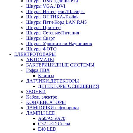
Шнуры USB Удлинители
Шнуры VGA / DVI
Шнуры Интерфейс/Шлейфы
Шнуры ОПТИКА-Toslink
Шнуры Патч-Корд LAN RJ45
Шнуры Принтер
Шнуры Сетевые/Питания
Шнуры Скарт
Шнуры Удлинители Наушников
Шнуры ФОТО
ЭЛЕКТРОТОВАРЫ
АВТОМАТЫ
БАКТЕРИЦИДНЫЕ СИСТЕМЫ
Гофра ПВХ
Клипсы
ДАТЧИКИ,ДЕТЕКТОРЫ
ДЕТЕКТОРЫ ОСВЕЩЕНИЯ
ЗВОНКИ
Кабель электро
КОНДЕНСАТОРЫ
ЛАМПОЧКИ в фонарики
ЛАМПЫ LED
A60/A55/A70
C37 LED Свеча
E40 LED