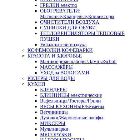
ГРЕЛКИ электро
ОБОГРЕВАТЕЛИ:
Масляные,Кварцевые,Конвекторы
ОЧИСТИТЕЛИ ВОЗДУХА
СУШИЛКИ ДЛЯ ОБУВИ
ТЕПЛОВЕНТИЛЯТОРЫ ТЕПЛОВЫЕ
ПУШКИ
Увлажнители воздуха
КОФЕМОЛКИ,КОФЕВАРКИ
КРАСОТА И ЗДОРОВЬЕ
Маникюрные наборы/Лампы/Scholl
МАССАЖЁРЫ
УХОД за ВОЛОСАМИ
КУЛЕРЫ ДЛЯ ВОДЫ
КУХНЯ
БЛЕНДЕРЫ
БЛИННИЦЫ электрические
Вафельницы/Тостеры/Грили
ВЕСЫ КУХОННЫЕ/Безмены
Ветчинницы
Духовки/Жаровочные шкафы
МИКСЕРЫ
Мультиварки
МЯСОРУБКИ