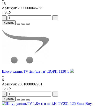
18
Артикул:
2000000046266
135 ₽
-
+
Купить
Шнур удлин.TV 2м (шт-гн) ДОРИ 1130-1
..
6
Артикул:
2001000002931
120 ₽
-
+
Купить