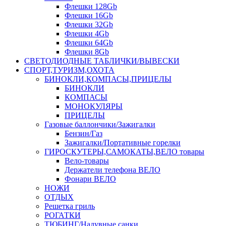
Флешки 128Gb
Флешки 16Gb
Флешки 32Gb
Флешки 4Gb
Флешки 64Gb
Флешки 8Gb
СВЕТОДИОДНЫЕ ТАБЛИЧКИ/ВЫВЕСКИ
СПОРТ,ТУРИЗМ,ОХОТА
БИНОКЛИ,КОМПАСЫ,ПРИЦЕЛЫ
БИНОКЛИ
КОМПАСЫ
МОНОКУЛЯРЫ
ПРИЦЕЛЫ
Газовые баллончики/Зажигалки
Бензин/Газ
Зажигалки/Портативные горелки
ГИРОСКУТЕРЫ,САМОКАТЫ,ВЕЛО товары
Вело-товары
Держатели телефона ВЕЛО
Фонари ВЕЛО
НОЖИ
ОТДЫХ
Решетка гриль
РОГАТКИ
ТЮБИНГ/Надувные санки