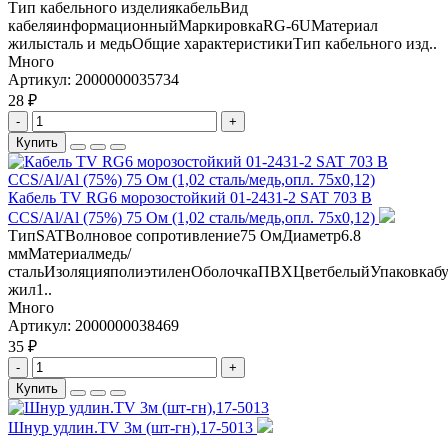
Тип кабельного изделиякабельВид
кабеляинформационныйМаркировкаRG-6UМатериал
жилысталь и медьОбщие характеристикиТип кабельного изд..
Много
Артикул:
2000000035734
28 ₽
-
+
Купить
Кабель TV RG6 морозостойкий 01-2431-2 SAT 703 B
CCS/Al/Al (75%) 75 Ом (1,02 сталь/медь,опл. 75x0,12)
ТипSATВолновое сопротивление75 ОмДиаметр6.8
ммМатериалмедь/
стальИзоляцияполиэтиленОболочкаПВХЦветбелыйУпаковкабу
жил1..
Много
Артикул:
2000000038469
35 ₽
-
+
Купить
Шнур удлин.TV 3м (шт-гн),17-5013
..