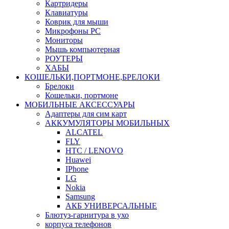
Картридеры
Клавиатуры
Коврик для мыши
Микрофоны PC
Мониторы
Мышь компьютерная
РОУТЕРЫ
ХАБЫ
КОШЕЛЬКИ,ПОРТМОНЕ,БРЕЛОКИ
Брелоки
Кошельки, портмоне
МОБИЛЬНЫЕ АКСЕССУАРЫ
Адаптеры для сим карт
АККУМУЛЯТОРЫ МОБИЛЬНЫХ
ALCATEL
FLY
HTC / LENOVO
Huawei
IPhone
LG
Nokia
Samsung
АКБ УНИВЕРСАЛЬНЫЕ
Блютуз-гарнитура в ухо
корпуса телефонов