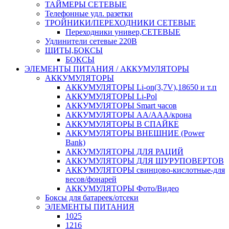
ТАЙМЕРЫ СЕТЕВЫЕ
Телефонные удл. разетки
ТРОЙНИКИ/ПЕРЕХОДНИКИ СЕТЕВЫЕ
Переходники универ,СЕТЕВЫЕ
Удлинители сетевые 220В
ЩИТЫ,БОКСЫ
БОКСЫ
ЭЛЕМЕНТЫ ПИТАНИЯ / АККУМУЛЯТОРЫ
АККУМУЛЯТОРЫ
АККУМУЛЯТОРЫ Li-on(3,7V),18650 и т.п
АККУМУЛЯТОРЫ Li-Pol
АККУМУЛЯТОРЫ Smart часов
АККУМУЛЯТОРЫ АА/ААА/крона
АККУМУЛЯТОРЫ В СПАЙКЕ
АККУМУЛЯТОРЫ ВНЕШНИЕ (Power
Bank)
АККУМУЛЯТОРЫ ДЛЯ РАЦИЙ
АККУМУЛЯТОРЫ ДЛЯ ШУРУПОВЕРТОВ
АККУМУЛЯТОРЫ свинцово-кислотные-для
весов/фонарей
АККУМУЛЯТОРЫ Фото/Видео
Боксы для батареек/отсеки
ЭЛЕМЕНТЫ ПИТАНИЯ
1025
1216