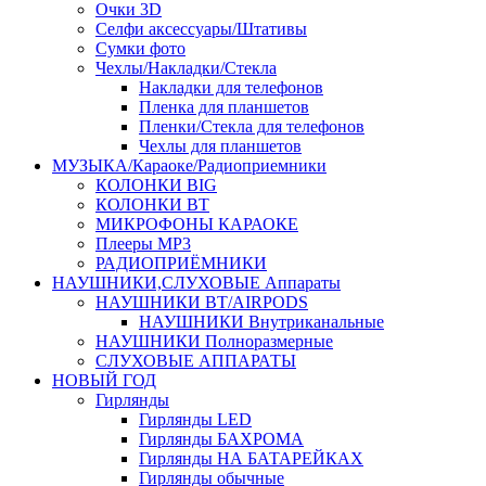
Очки 3D
Селфи аксессуары/Штативы
Сумки фото
Чехлы/Накладки/Стекла
Накладки для телефонов
Пленка для планшетов
Пленки/Стекла для телефонов
Чехлы для планшетов
МУЗЫКА/Караоке/Радиоприемники
КОЛОНКИ BIG
КОЛОНКИ BT
МИКРОФОНЫ КАРАОКЕ
Плееры MP3
РАДИОПРИЁМНИКИ
НАУШНИКИ,СЛУХОВЫЕ Аппараты
НАУШНИКИ BT/AIRPODS
НАУШНИКИ Внутриканальные
НАУШНИКИ Полноразмерные
СЛУХОВЫЕ АППАРАТЫ
НОВЫЙ ГОД
Гирлянды
Гирлянды LED
Гирлянды БАХРОМА
Гирлянды НА БАТАРЕЙКАХ
Гирлянды обычные