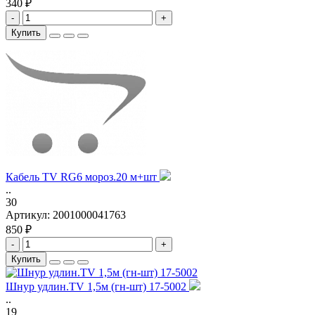
340 ₽
-
+
Купить
Кабель TV RG6 мороз.20 м+шт
..
30
Артикул:
2001000041763
850 ₽
-
+
Купить
Шнур удлин.TV 1,5м (гн-шт) 17-5002
..
19