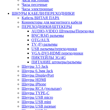
Часы настенные
Часы песочные
Часы электронные
ШНУРЫ КАБЕЛИ/ПЕРЕХОДНИКИ
Кабель ВИТАЯ ПАРА
Коннекторы для магнитного кабеля
ПЕРЕХОДНИКИ/ШТЕКЕРЫ
AUDIO-VIDEO Штекеры/Переходки
BNC/RJ45 разъемы
OTG/AUX
TV (F) разъемы
USB разъемы/переходники
VGA-DVI-HDMI переходники
ПИКТЕЙЛЫ 3G/4G
ПИТАНИЕ штекеры/разъемы
Шнуры 3.5 Jack
Шнуры 6.3мм Jack
Шнуры DisplayPort
Шнуры HDMI
Шнуры iPhone
Шнуры RCA (тюльпан)
Шнуры TYPE-C
Шнуры USB micro
Шнуры USB mini
Шнуры USB разные