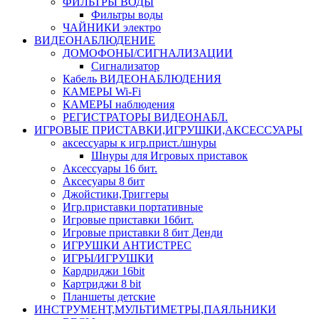
ФИЛЬТРЫ ВОДЫ
Фильтры воды
ЧАЙНИКИ электро
ВИДЕОНАБЛЮДЕНИЕ
ДОМОФОНЫ/СИГНАЛИЗАЦИИ
Сигнализатор
Кабель ВИДЕОНАБЛЮДЕНИЯ
КАМЕРЫ Wi-Fi
КАМЕРЫ наблюдения
РЕГИСТРАТОРЫ ВИДЕОНАБЛ.
ИГРОВЫЕ ПРИСТАВКИ,ИГРУШКИ,АКСЕССУАРЫ
аксесcуары к игр.прист./шнуры
Шнуры для Игровых приставок
Аксессуары 16 бит.
Аксесуары 8 бит
Джойстики,Триггеры
Игр.приставки портативные
Игровые приставки 16бит.
Игровые приставки 8 бит Денди
ИГРУШКИ АНТИСТРЕС
ИГРЫ/ИГРУШКИ
Кардриджи 16bit
Картриджи 8 bit
Планшеты детские
ИНСТРУМЕНТ,МУЛЬТИМЕТРЫ,ПАЯЛЬНИКИ