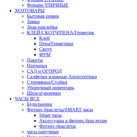
Фонари УЛИЧНЫЕ
ХОЗТОВАРЫ
Бытовая химия
Замки
Знак-наклейка
КЛЕЙ/СКОТЧ/ПЕНА/Герметик
Клей
Пена/Герметики
Скотч
ФУМ
Пакеты
Перчатки
САД и ОГОРОД
Салфетки влажные,Антисептики
Стремянки/Стойки
Уборочный инвентарь
Шпагат,веревки
ЧАСЫ ВСЕ
Будильники
Фитнес-браслеты/SMART часы
Smart часы
Аксессуары к фитнес-браслетам
Фитнес-браслеты
часы наручные