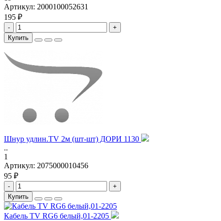
Артикул:
2000100052631
195 ₽
-
+
Купить
Шнур удлин.TV 2м (шт-шт) ДОРИ 1130
..
1
Артикул:
2075000010456
95 ₽
-
+
Купить
Кабель TV RG6 белый,01-2205