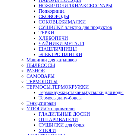
НАБОРЫ ПОСУДЫ
НОЖИ/ТОЧИЛКИ/АКСЕССУАРЫ
Попкорница
СКОВОРОДЫ
СОКОВЫЖИМАЛКИ
СУШИЛКИ электро для продуктов
ТЕРКИ
ХЛЕБОПЕЧИ
ЧАЙНИКИ МЕТАЛЛ
ШАШЛИЧНИЦЫ
ЭЛЕКТРО ПЛИТКИ
Машинки для катышков
ПЫЛЕСОСЫ
РАЗНОЕ
САМОВАРЫ
ТЕРМОПОТЫ
ТЕРМОСЫ,ТЕРМОКРУЖКИ
Термокружки,стаканы,бутылки для воды
Термосы,ланч-боксы
Тэны,спирали
УТЮГИ/Отпариватели
ГЛАДИЛЬНЫЕ ДОСКИ
ОТПАРИВАТЕЛИ
СУШИЛКИ для белья
УТЮГИ