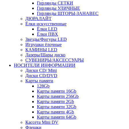
Гирлянды СЕТКИ
Гирлянды УЛИЧНЫЕ
Гирлянды ШТОРЫ-ЗАНАВЕС
ДЮРАЛАЙТ
Ёлки искусственные
Ёлки LED
Ёлки ПВХ
Звезды/Фигуры LED
Игрушки ёлочные
КАМИНЫ LED
Лазеры/Шары диско
СУВЕНИРЫ/АКСЕССУАРЫ
НОСИТЕЛИ ИНФОРМАЦИИ
Диски CD/ Mini
Диски CD/DVD
Карты памяти
128Gb
Карты памяти 16Gb
Карты памяти 256Gb
Карты памяти 2Gb
Карты памяти 32Gb
Карты памяти 4Gb
Карты памяти 64Gb
Кассета Mini DV
Флешки