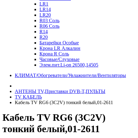
LR1
LR14
LR20
R03 Соль
R06 Соль
R14
R20
Батарейки Особые
Крона LR Алкалин
Крона R Соль
Часовые/Слуховые
Элем.пит.Li-on 26500,14505
КЛИМАТ/Обогреватели/Увлажнители/Вентиляторы
АНТЕНЫ ТV,Приставки DVB-T,ПУЛЬТЫ
TV КАБЕЛЬ
Кабель TV RG6 (3C2V) тонкий белый,01-2611
Кабель TV RG6 (3C2V)
тонкий белый,01-2611