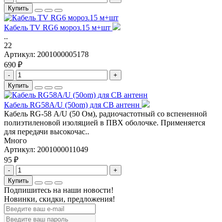
Купить
Кабель TV RG6 мороз.15 м+шт
..
22
Артикул:
2001000005178
690 ₽
-
+
Купить
Кабель RG58A/U (50om) для СВ антенн
Кабель RG-58 А/U (50 Ом), радиочастотный со вспененной
полиэтиленовой изоляцией в ПВХ оболочке. Применяется
для передачи высокочас..
Много
Артикул:
2001000011049
95 ₽
-
+
Купить
Подпишитесь на наши новости!
Новинки, скидки, предложения!