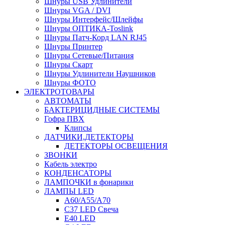
Шнуры USB Удлинители
Шнуры VGA / DVI
Шнуры Интерфейс/Шлейфы
Шнуры ОПТИКА-Toslink
Шнуры Патч-Корд LAN RJ45
Шнуры Принтер
Шнуры Сетевые/Питания
Шнуры Скарт
Шнуры Удлинители Наушников
Шнуры ФОТО
ЭЛЕКТРОТОВАРЫ
АВТОМАТЫ
БАКТЕРИЦИДНЫЕ СИСТЕМЫ
Гофра ПВХ
Клипсы
ДАТЧИКИ,ДЕТЕКТОРЫ
ДЕТЕКТОРЫ ОСВЕЩЕНИЯ
ЗВОНКИ
Кабель электро
КОНДЕНСАТОРЫ
ЛАМПОЧКИ в фонарики
ЛАМПЫ LED
A60/A55/A70
C37 LED Свеча
E40 LED