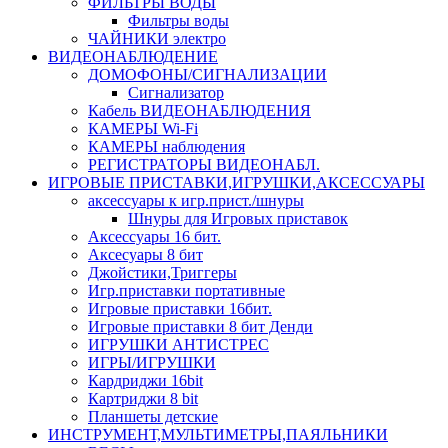
ФИЛЬТРЫ ВОДЫ
Фильтры воды
ЧАЙНИКИ электро
ВИДЕОНАБЛЮДЕНИЕ
ДОМОФОНЫ/СИГНАЛИЗАЦИИ
Сигнализатор
Кабель ВИДЕОНАБЛЮДЕНИЯ
КАМЕРЫ Wi-Fi
КАМЕРЫ наблюдения
РЕГИСТРАТОРЫ ВИДЕОНАБЛ.
ИГРОВЫЕ ПРИСТАВКИ,ИГРУШКИ,АКСЕССУАРЫ
аксесcуары к игр.прист./шнуры
Шнуры для Игровых приставок
Аксессуары 16 бит.
Аксесуары 8 бит
Джойстики,Триггеры
Игр.приставки портативные
Игровые приставки 16бит.
Игровые приставки 8 бит Денди
ИГРУШКИ АНТИСТРЕС
ИГРЫ/ИГРУШКИ
Кардриджи 16bit
Картриджи 8 bit
Планшеты детские
ИНСТРУМЕНТ,МУЛЬТИМЕТРЫ,ПАЯЛЬНИКИ