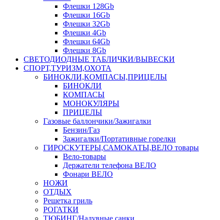
Флешки 128Gb
Флешки 16Gb
Флешки 32Gb
Флешки 4Gb
Флешки 64Gb
Флешки 8Gb
СВЕТОДИОДНЫЕ ТАБЛИЧКИ/ВЫВЕСКИ
СПОРТ,ТУРИЗМ,ОХОТА
БИНОКЛИ,КОМПАСЫ,ПРИЦЕЛЫ
БИНОКЛИ
КОМПАСЫ
МОНОКУЛЯРЫ
ПРИЦЕЛЫ
Газовые баллончики/Зажигалки
Бензин/Газ
Зажигалки/Портативные горелки
ГИРОСКУТЕРЫ,САМОКАТЫ,ВЕЛО товары
Вело-товары
Держатели телефона ВЕЛО
Фонари ВЕЛО
НОЖИ
ОТДЫХ
Решетка гриль
РОГАТКИ
ТЮБИНГ/Надувные санки