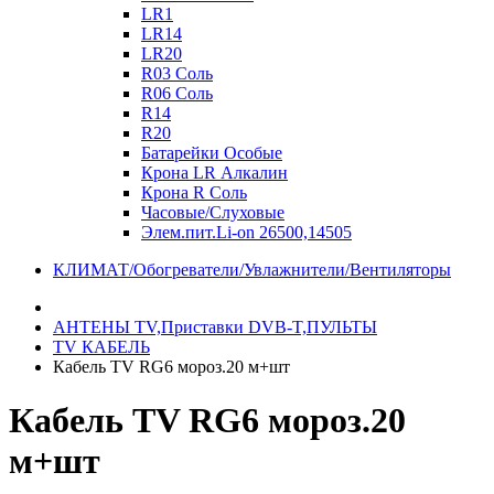
LR1
LR14
LR20
R03 Соль
R06 Соль
R14
R20
Батарейки Особые
Крона LR Алкалин
Крона R Соль
Часовые/Слуховые
Элем.пит.Li-on 26500,14505
КЛИМАТ/Обогреватели/Увлажнители/Вентиляторы
АНТЕНЫ ТV,Приставки DVB-T,ПУЛЬТЫ
TV КАБЕЛЬ
Кабель TV RG6 мороз.20 м+шт
Кабель TV RG6 мороз.20
м+шт