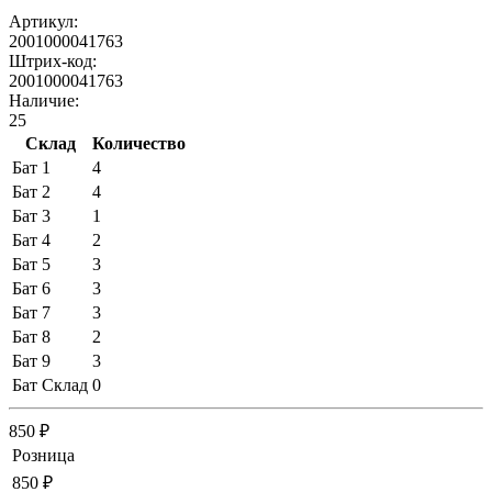
Артикул:
2001000041763
Штрих-код:
2001000041763
Наличие:
25
Склад
Количество
Бат 1
4
Бат 2
4
Бат 3
1
Бат 4
2
Бат 5
3
Бат 6
3
Бат 7
3
Бат 8
2
Бат 9
3
Бат Склад
0
850 ₽
Розница
850 ₽