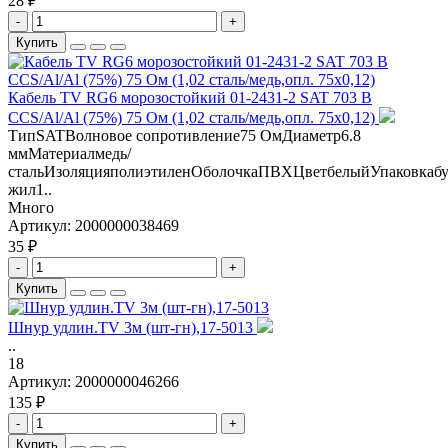
28 ₽
-
+
Купить
Кабель TV RG6 морозостойкий 01-2431-2 SAT 703 B
CCS/Al/Al (75%) 75 Ом (1,02 сталь/медь,опл. 75x0,12)
ТипSATВолновое сопротивление75 ОмДиаметр6.8
ммМатериалмедь/
стальИзоляцияполиэтиленОболочкаПВХЦветбелыйУпаковкабу
жил1..
Много
Артикул:
2000000038469
35 ₽
-
+
Купить
Шнур удлин.TV 3м (шт-гн),17-5013
..
18
Артикул:
2000000046266
135 ₽
-
+
Купить