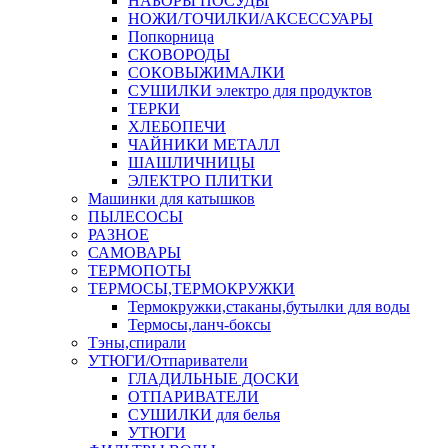
НАБОРЫ ПОСУДЫ
НОЖИ/ТОЧИЛКИ/АКСЕССУАРЫ
Попкорница
СКОВОРОДЫ
СОКОВЫЖИМАЛКИ
СУШИЛКИ электро для продуктов
ТЕРКИ
ХЛЕБОПЕЧИ
ЧАЙНИКИ МЕТАЛЛ
ШАШЛИЧНИЦЫ
ЭЛЕКТРО ПЛИТКИ
Машинки для катышков
ПЫЛЕСОСЫ
РАЗНОЕ
САМОВАРЫ
ТЕРМОПОТЫ
ТЕРМОСЫ,ТЕРМОКРУЖКИ
Термокружки,стаканы,бутылки для воды
Термосы,ланч-боксы
Тэны,спирали
УТЮГИ/Отпариватели
ГЛАДИЛЬНЫЕ ДОСКИ
ОТПАРИВАТЕЛИ
СУШИЛКИ для белья
УТЮГИ