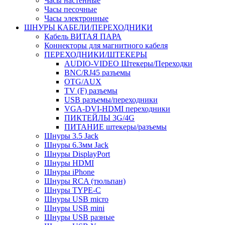
Часы настенные
Часы песочные
Часы электронные
ШНУРЫ КАБЕЛИ/ПЕРЕХОДНИКИ
Кабель ВИТАЯ ПАРА
Коннекторы для магнитного кабеля
ПЕРЕХОДНИКИ/ШТЕКЕРЫ
AUDIO-VIDEO Штекеры/Переходки
BNC/RJ45 разъемы
OTG/AUX
TV (F) разъемы
USB разъемы/переходники
VGA-DVI-HDMI переходники
ПИКТЕЙЛЫ 3G/4G
ПИТАНИЕ штекеры/разъемы
Шнуры 3.5 Jack
Шнуры 6.3мм Jack
Шнуры DisplayPort
Шнуры HDMI
Шнуры iPhone
Шнуры RCA (тюльпан)
Шнуры TYPE-C
Шнуры USB micro
Шнуры USB mini
Шнуры USB разные