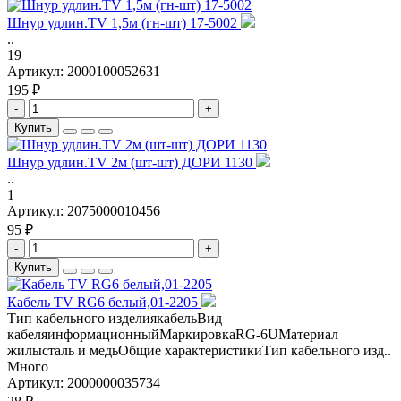
Шнур удлин.TV 1,5м (гн-шт) 17-5002
..
19
Артикул:
2000100052631
195 ₽
-
+
Купить
Шнур удлин.TV 2м (шт-шт) ДОРИ 1130
..
1
Артикул:
2075000010456
95 ₽
-
+
Купить
Кабель TV RG6 белый,01-2205
Тип кабельного изделиякабельВид
кабеляинформационныйМаркировкаRG-6UМатериал
жилысталь и медьОбщие характеристикиТип кабельного изд..
Много
Артикул:
2000000035734