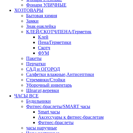
Фонари УЛИЧНЫЕ
ХОЗТОВАРЫ
Бытовая химия
Замки
Знак-наклейка
КЛЕЙ/СКОТЧ/ПЕНА/Герметик
Клей
Пена/Герметики
Скотч
ФУМ
Пакеты
Перчатки
САД и ОГОРОД
Салфетки влажные,Антисептики
Стремянки/Стойки
Уборочный инвентарь
Шпагат,веревки
ЧАСЫ ВСЕ
Будильники
Фитнес-браслеты/SMART часы
Smart часы
Аксессуары к фитнес-браслетам
Фитнес-браслеты
часы наручные