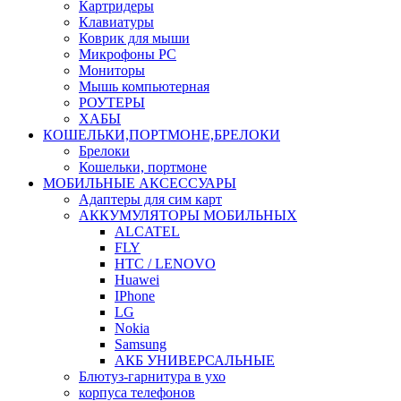
Картридеры
Клавиатуры
Коврик для мыши
Микрофоны PC
Мониторы
Мышь компьютерная
РОУТЕРЫ
ХАБЫ
КОШЕЛЬКИ,ПОРТМОНЕ,БРЕЛОКИ
Брелоки
Кошельки, портмоне
МОБИЛЬНЫЕ АКСЕССУАРЫ
Адаптеры для сим карт
АККУМУЛЯТОРЫ МОБИЛЬНЫХ
ALCATEL
FLY
HTC / LENOVO
Huawei
IPhone
LG
Nokia
Samsung
АКБ УНИВЕРСАЛЬНЫЕ
Блютуз-гарнитура в ухо
корпуса телефонов