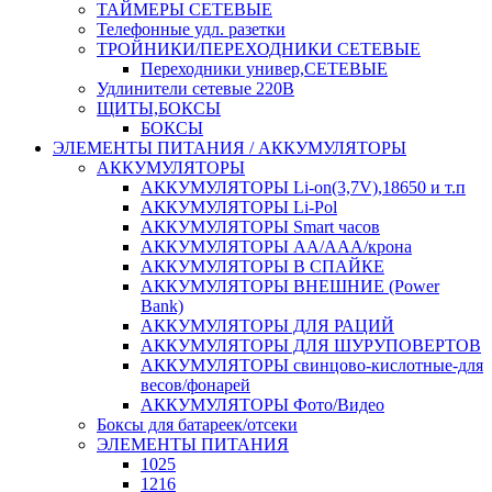
ТАЙМЕРЫ СЕТЕВЫЕ
Телефонные удл. разетки
ТРОЙНИКИ/ПЕРЕХОДНИКИ СЕТЕВЫЕ
Переходники универ,СЕТЕВЫЕ
Удлинители сетевые 220В
ЩИТЫ,БОКСЫ
БОКСЫ
ЭЛЕМЕНТЫ ПИТАНИЯ / АККУМУЛЯТОРЫ
АККУМУЛЯТОРЫ
АККУМУЛЯТОРЫ Li-on(3,7V),18650 и т.п
АККУМУЛЯТОРЫ Li-Pol
АККУМУЛЯТОРЫ Smart часов
АККУМУЛЯТОРЫ АА/ААА/крона
АККУМУЛЯТОРЫ В СПАЙКЕ
АККУМУЛЯТОРЫ ВНЕШНИЕ (Power
Bank)
АККУМУЛЯТОРЫ ДЛЯ РАЦИЙ
АККУМУЛЯТОРЫ ДЛЯ ШУРУПОВЕРТОВ
АККУМУЛЯТОРЫ свинцово-кислотные-для
весов/фонарей
АККУМУЛЯТОРЫ Фото/Видео
Боксы для батареек/отсеки
ЭЛЕМЕНТЫ ПИТАНИЯ
1025
1216