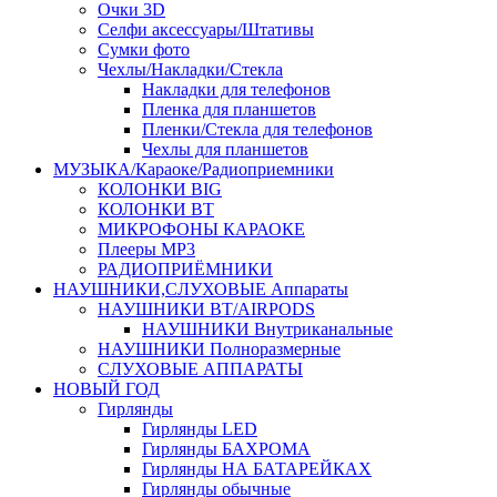
Очки 3D
Селфи аксессуары/Штативы
Сумки фото
Чехлы/Накладки/Стекла
Накладки для телефонов
Пленка для планшетов
Пленки/Стекла для телефонов
Чехлы для планшетов
МУЗЫКА/Караоке/Радиоприемники
КОЛОНКИ BIG
КОЛОНКИ BT
МИКРОФОНЫ КАРАОКЕ
Плееры MP3
РАДИОПРИЁМНИКИ
НАУШНИКИ,СЛУХОВЫЕ Аппараты
НАУШНИКИ BT/AIRPODS
НАУШНИКИ Внутриканальные
НАУШНИКИ Полноразмерные
СЛУХОВЫЕ АППАРАТЫ
НОВЫЙ ГОД
Гирлянды
Гирлянды LED
Гирлянды БАХРОМА
Гирлянды НА БАТАРЕЙКАХ
Гирлянды обычные