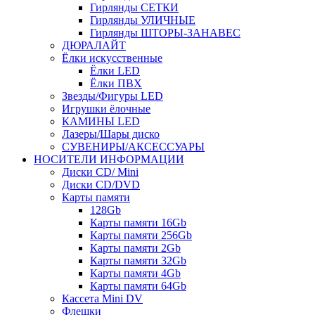
Гирлянды СЕТКИ
Гирлянды УЛИЧНЫЕ
Гирлянды ШТОРЫ-ЗАНАВЕС
ДЮРАЛАЙТ
Ёлки искусственные
Ёлки LED
Ёлки ПВХ
Звезды/Фигуры LED
Игрушки ёлочные
КАМИНЫ LED
Лазеры/Шары диско
СУВЕНИРЫ/АКСЕССУАРЫ
НОСИТЕЛИ ИНФОРМАЦИИ
Диски CD/ Mini
Диски CD/DVD
Карты памяти
128Gb
Карты памяти 16Gb
Карты памяти 256Gb
Карты памяти 2Gb
Карты памяти 32Gb
Карты памяти 4Gb
Карты памяти 64Gb
Кассета Mini DV
Флешки