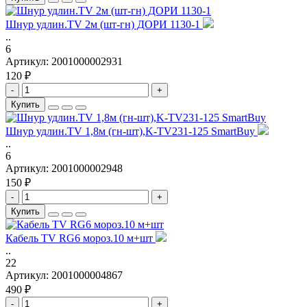
Шнур удлин.TV 2м (шт-гн) ДОРИ 1130-1
..
6
Артикул:
2001000002931
120 ₽
-
+
Купить
Шнур удлин.TV 1,8м (гн-шт),K-TV231-125 SmartBuy
..
6
Артикул:
2001000002948
150 ₽
-
+
Купить
Кабель TV RG6 мороз.10 м+шт
..
22
Артикул:
2001000004867
490 ₽
-
+