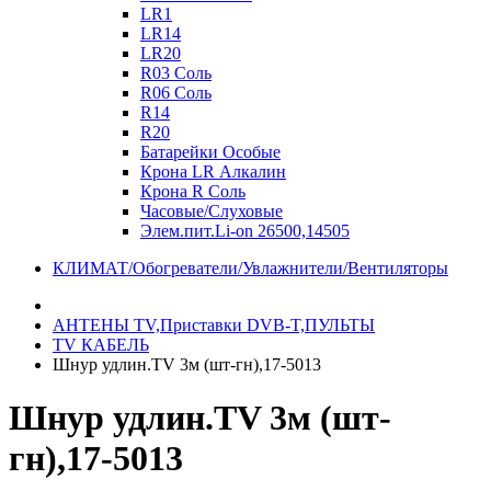
LR1
LR14
LR20
R03 Соль
R06 Соль
R14
R20
Батарейки Особые
Крона LR Алкалин
Крона R Соль
Часовые/Слуховые
Элем.пит.Li-on 26500,14505
КЛИМАТ/Обогреватели/Увлажнители/Вентиляторы
АНТЕНЫ ТV,Приставки DVB-T,ПУЛЬТЫ
TV КАБЕЛЬ
Шнур удлин.TV 3м (шт-гн),17-5013
Шнур удлин.TV 3м (шт-
гн),17-5013