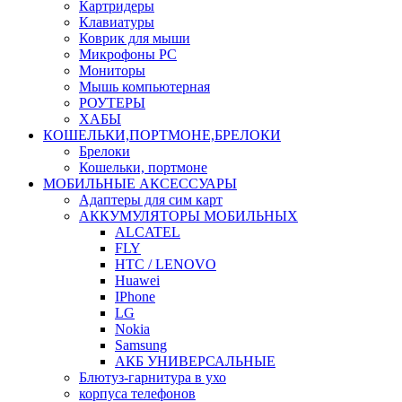
Картридеры
Клавиатуры
Коврик для мыши
Микрофоны PC
Мониторы
Мышь компьютерная
РОУТЕРЫ
ХАБЫ
КОШЕЛЬКИ,ПОРТМОНЕ,БРЕЛОКИ
Брелоки
Кошельки, портмоне
МОБИЛЬНЫЕ АКСЕССУАРЫ
Адаптеры для сим карт
АККУМУЛЯТОРЫ МОБИЛЬНЫХ
ALCATEL
FLY
HTC / LENOVO
Huawei
IPhone
LG
Nokia
Samsung
АКБ УНИВЕРСАЛЬНЫЕ
Блютуз-гарнитура в ухо
корпуса телефонов