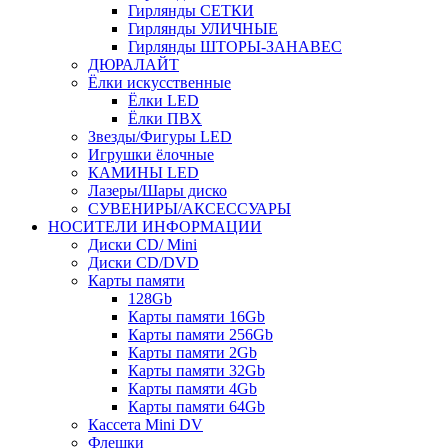
Гирлянды СЕТКИ
Гирлянды УЛИЧНЫЕ
Гирлянды ШТОРЫ-ЗАНАВЕС
ДЮРАЛАЙТ
Ёлки искусственные
Ёлки LED
Ёлки ПВХ
Звезды/Фигуры LED
Игрушки ёлочные
КАМИНЫ LED
Лазеры/Шары диско
СУВЕНИРЫ/АКСЕССУАРЫ
НОСИТЕЛИ ИНФОРМАЦИИ
Диски CD/ Mini
Диски CD/DVD
Карты памяти
128Gb
Карты памяти 16Gb
Карты памяти 256Gb
Карты памяти 2Gb
Карты памяти 32Gb
Карты памяти 4Gb
Карты памяти 64Gb
Кассета Mini DV
Флешки