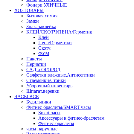
Фонари УЛИЧНЫЕ
ХОЗТОВАРЫ
Бытовая химия
Замки
Знак-наклейка
КЛЕЙ/СКОТЧ/ПЕНА/Герметик
Клей
Пена/Герметики
Скотч
ФУМ
Пакеты
Перчатки
САД и ОГОРОД
Салфетки влажные,Антисептики
Стремянки/Стойки
Уборочный инвентарь
Шпагат,веревки
ЧАСЫ ВСЕ
Будильники
Фитнес-браслеты/SMART часы
Smart часы
Аксессуары к фитнес-браслетам
Фитнес-браслеты
часы наручные