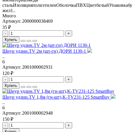
стальИзоляцияполиэтиленОболочкаПВХЦветбелыйУпаковкабу
жил1..
Много
Артикул:
2000000038469
35 ₽
-
+
Купить
Шнур удлин.TV 2м (шт-гн) ДОРИ 1130-1
..
6
Артикул:
2001000002931
120 ₽
-
+
Купить
Шнур удлин.TV 1,8м (гн-шт),K-TV231-125 SmartBuy
..
6
Артикул:
2001000002948
150 ₽
-
+
Купить