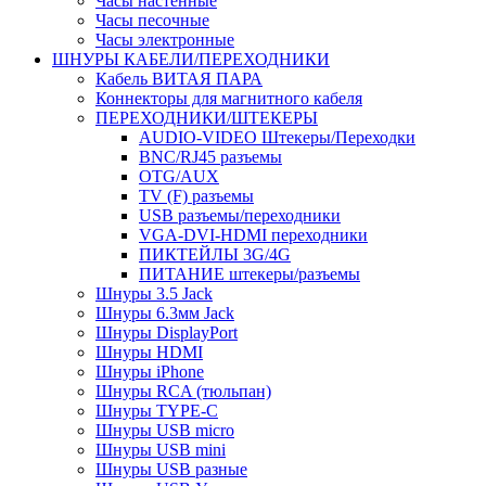
Часы настенные
Часы песочные
Часы электронные
ШНУРЫ КАБЕЛИ/ПЕРЕХОДНИКИ
Кабель ВИТАЯ ПАРА
Коннекторы для магнитного кабеля
ПЕРЕХОДНИКИ/ШТЕКЕРЫ
AUDIO-VIDEO Штекеры/Переходки
BNC/RJ45 разъемы
OTG/AUX
TV (F) разъемы
USB разъемы/переходники
VGA-DVI-HDMI переходники
ПИКТЕЙЛЫ 3G/4G
ПИТАНИЕ штекеры/разъемы
Шнуры 3.5 Jack
Шнуры 6.3мм Jack
Шнуры DisplayPort
Шнуры HDMI
Шнуры iPhone
Шнуры RCA (тюльпан)
Шнуры TYPE-C
Шнуры USB micro
Шнуры USB mini
Шнуры USB разные