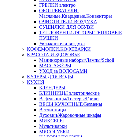
ГРЕЛКИ электро
ОБОГРЕВАТЕЛИ:
Масляные,Кварцевые,Конвекторы
ОЧИСТИТЕЛИ ВОЗДУХА
СУШИЛКИ ДЛЯ ОБУВИ
ТЕПЛОВЕНТИЛЯТОРЫ ТЕПЛОВЫЕ
ПУШКИ
Увлажнители воздуха
КОФЕМОЛКИ,КОФЕВАРКИ
КРАСОТА И ЗДОРОВЬЕ
Маникюрные наборы/Лампы/Scholl
МАССАЖЁРЫ
УХОД за ВОЛОСАМИ
КУЛЕРЫ ДЛЯ ВОДЫ
КУХНЯ
БЛЕНДЕРЫ
БЛИННИЦЫ электрические
Вафельницы/Тостеры/Грили
ВЕСЫ КУХОННЫЕ/Безмены
Ветчинницы
Духовки/Жаровочные шкафы
МИКСЕРЫ
Мультиварки
МЯСОРУБКИ