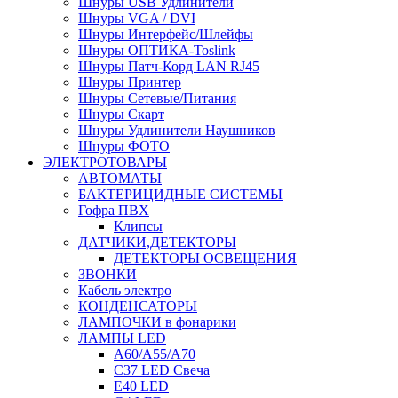
Шнуры USB Удлинители
Шнуры VGA / DVI
Шнуры Интерфейс/Шлейфы
Шнуры ОПТИКА-Toslink
Шнуры Патч-Корд LAN RJ45
Шнуры Принтер
Шнуры Сетевые/Питания
Шнуры Скарт
Шнуры Удлинители Наушников
Шнуры ФОТО
ЭЛЕКТРОТОВАРЫ
АВТОМАТЫ
БАКТЕРИЦИДНЫЕ СИСТЕМЫ
Гофра ПВХ
Клипсы
ДАТЧИКИ,ДЕТЕКТОРЫ
ДЕТЕКТОРЫ ОСВЕЩЕНИЯ
ЗВОНКИ
Кабель электро
КОНДЕНСАТОРЫ
ЛАМПОЧКИ в фонарики
ЛАМПЫ LED
A60/A55/A70
C37 LED Свеча
E40 LED