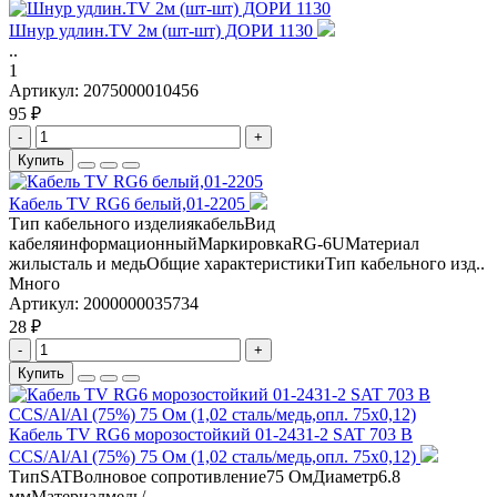
Шнур удлин.TV 2м (шт-шт) ДОРИ 1130
..
1
Артикул:
2075000010456
95 ₽
-
+
Купить
Кабель TV RG6 белый,01-2205
Тип кабельного изделиякабельВид
кабеляинформационныйМаркировкаRG-6UМатериал
жилысталь и медьОбщие характеристикиТип кабельного изд..
Много
Артикул:
2000000035734
28 ₽
-
+
Купить
Кабель TV RG6 морозостойкий 01-2431-2 SAT 703 B
CCS/Al/Al (75%) 75 Ом (1,02 сталь/медь,опл. 75x0,12)
ТипSATВолновое сопротивление75 ОмДиаметр6.8
ммМатериалмедь/