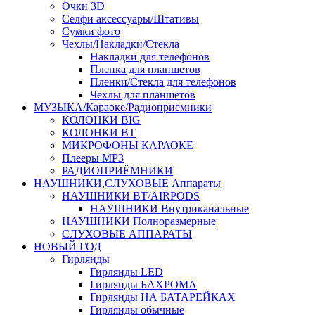
Очки 3D
Селфи аксессуары/Штативы
Сумки фото
Чехлы/Накладки/Стекла
Накладки для телефонов
Пленка для планшетов
Пленки/Стекла для телефонов
Чехлы для планшетов
МУЗЫКА/Караоке/Радиоприемники
КОЛОНКИ BIG
КОЛОНКИ BT
МИКРОФОНЫ КАРАОКЕ
Плееры MP3
РАДИОПРИЁМНИКИ
НАУШНИКИ,СЛУХОВЫЕ Аппараты
НАУШНИКИ BT/AIRPODS
НАУШНИКИ Внутриканальные
НАУШНИКИ Полноразмерные
СЛУХОВЫЕ АППАРАТЫ
НОВЫЙ ГОД
Гирлянды
Гирлянды LED
Гирлянды БАХРОМА
Гирлянды НА БАТАРЕЙКАХ
Гирлянды обычные