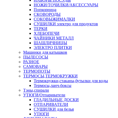
НАБОРЫ ПОСУДЫ
НОЖИ/ТОЧИЛКИ/АКСЕССУАРЫ
Попкорница
СКОВОРОДЫ
СОКОВЫЖИМАЛКИ
СУШИЛКИ электро для продуктов
ТЕРКИ
ХЛЕБОПЕЧИ
ЧАЙНИКИ МЕТАЛЛ
ШАШЛИЧНИЦЫ
ЭЛЕКТРО ПЛИТКИ
Машинки для катышков
ПЫЛЕСОСЫ
РАЗНОЕ
САМОВАРЫ
ТЕРМОПОТЫ
ТЕРМОСЫ,ТЕРМОКРУЖКИ
Термокружки,стаканы,бутылки для воды
Термосы,ланч-боксы
Тэны,спирали
УТЮГИ/Отпариватели
ГЛАДИЛЬНЫЕ ДОСКИ
ОТПАРИВАТЕЛИ
СУШИЛКИ для белья
УТЮГИ