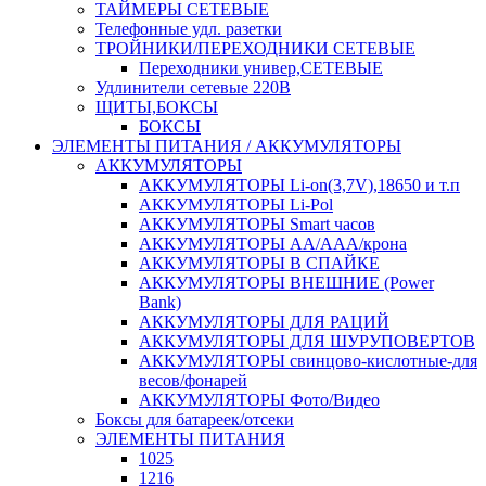
ТАЙМЕРЫ СЕТЕВЫЕ
Телефонные удл. разетки
ТРОЙНИКИ/ПЕРЕХОДНИКИ СЕТЕВЫЕ
Переходники универ,СЕТЕВЫЕ
Удлинители сетевые 220В
ЩИТЫ,БОКСЫ
БОКСЫ
ЭЛЕМЕНТЫ ПИТАНИЯ / АККУМУЛЯТОРЫ
АККУМУЛЯТОРЫ
АККУМУЛЯТОРЫ Li-on(3,7V),18650 и т.п
АККУМУЛЯТОРЫ Li-Pol
АККУМУЛЯТОРЫ Smart часов
АККУМУЛЯТОРЫ АА/ААА/крона
АККУМУЛЯТОРЫ В СПАЙКЕ
АККУМУЛЯТОРЫ ВНЕШНИЕ (Power
Bank)
АККУМУЛЯТОРЫ ДЛЯ РАЦИЙ
АККУМУЛЯТОРЫ ДЛЯ ШУРУПОВЕРТОВ
АККУМУЛЯТОРЫ свинцово-кислотные-для
весов/фонарей
АККУМУЛЯТОРЫ Фото/Видео
Боксы для батареек/отсеки
ЭЛЕМЕНТЫ ПИТАНИЯ
1025
1216