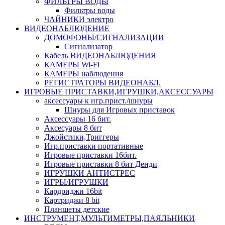
ФИЛЬТРЫ ВОДЫ
Фильтры воды
ЧАЙНИКИ электро
ВИДЕОНАБЛЮДЕНИЕ
ДОМОФОНЫ/СИГНАЛИЗАЦИИ
Сигнализатор
Кабель ВИДЕОНАБЛЮДЕНИЯ
КАМЕРЫ Wi-Fi
КАМЕРЫ наблюдения
РЕГИСТРАТОРЫ ВИДЕОНАБЛ.
ИГРОВЫЕ ПРИСТАВКИ,ИГРУШКИ,АКСЕССУАРЫ
аксесcуары к игр.прист./шнуры
Шнуры для Игровых приставок
Аксессуары 16 бит.
Аксесуары 8 бит
Джойстики,Триггеры
Игр.приставки портативные
Игровые приставки 16бит.
Игровые приставки 8 бит Денди
ИГРУШКИ АНТИСТРЕС
ИГРЫ/ИГРУШКИ
Кардриджи 16bit
Картриджи 8 bit
Планшеты детские
ИНСТРУМЕНТ,МУЛЬТИМЕТРЫ,ПАЯЛЬНИКИ