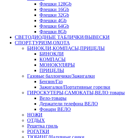
Флешки 128Gb
Флешки 16Gb
Флешки 32Gb
Флешки 4Gb
Флешки 64Gb
Флешки 8Gb
СВЕТОДИОДНЫЕ ТАБЛИЧКИ/ВЫВЕСКИ
СПОРТ,ТУРИЗМ,ОХОТА
БИНОКЛИ,КОМПАСЫ,ПРИЦЕЛЫ
БИНОКЛИ
КОМПАСЫ
МОНОКУЛЯРЫ
ПРИЦЕЛЫ
Газовые баллончики/Зажигалки
Бензин/Газ
Зажигалки/Портативные горелки
ГИРОСКУТЕРЫ,САМОКАТЫ,ВЕЛО товары
Вело-товары
Держатели телефона ВЕЛО
Фонари ВЕЛО
НОЖИ
ОТДЫХ
Решетка гриль
РОГАТКИ
ТЮБИНГ/Надувные санки