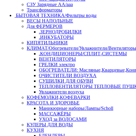
СЗУ Зарядные АА/ааа
Трансформаторы
БЫТОВАЯ ТЕХНИКА/Фильтры воды
ВЕСЫ НАПОЛЬНЫЕ
Для ФЕРМЕРОВ
.ЗЕРНОДРОБИЛКИ
.ИНКУБАТОРЫ
КИПЯТИЛЬНИКИ
КЛИМАТ/Обогреватели/Увлажнители/Вентилятор
.КОНДИЦИОНЕРЫ/СПЛИТ-СИСТЕМЫ
ВЕНТИЛЯТОРЫ
ГРЕЛКИ электро
ОБОГРЕВАТЕЛИ: Масляные,Кварцевые,Конв
ОЧИСТИТЕЛИ ВОЗДУХА
СУШИЛКИ ДЛЯ ОБУВИ
ТЕПЛОВЕНТИЛЯТОРЫ ТЕПЛОВЫЕ ПУШ
Увлажнители воздуха
КОФЕМОЛКИ,КОФЕВАРКИ
КРАСОТА И ЗДОРОВЬЕ
Маникюрные наборы/Лампы/Scholl
МАССАЖЁРЫ
УХОД за ВОЛОСАМИ
КУЛЕРЫ ДЛЯ ВОДЫ
КУХНЯ
БЛЕНДЕРЫ