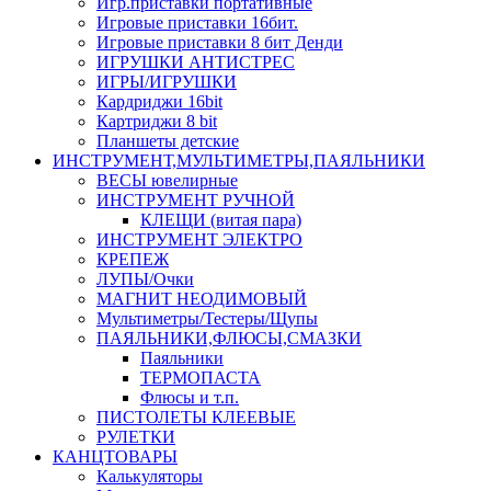
Игр.приставки портативные
Игровые приставки 16бит.
Игровые приставки 8 бит Денди
ИГРУШКИ АНТИСТРЕС
ИГРЫ/ИГРУШКИ
Кардриджи 16bit
Картриджи 8 bit
Планшеты детские
ИНСТРУМЕНТ,МУЛЬТИМЕТРЫ,ПАЯЛЬНИКИ
ВЕСЫ ювелирные
ИНСТРУМЕНТ РУЧНОЙ
КЛЕЩИ (витая пара)
ИНСТРУМЕНТ ЭЛЕКТРО
КРЕПЕЖ
ЛУПЫ/Очки
МАГНИТ НЕОДИМОВЫЙ
Мультиметры/Тестеры/Щупы
ПАЯЛЬНИКИ,ФЛЮСЫ,СМАЗКИ
Паяльники
ТЕРМОПАСТА
Флюсы и т.п.
ПИСТОЛЕТЫ КЛЕЕВЫЕ
РУЛЕТКИ
КАНЦТОВАРЫ
Калькуляторы