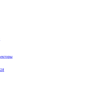
ы
екторы
КИ