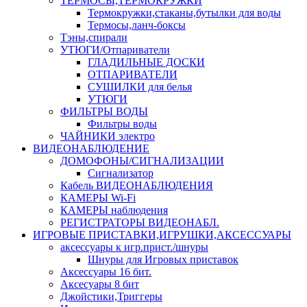
ТЕРМОСЫ,ТЕРМОКРУЖКИ
Термокружки,стаканы,бутылки для воды
Термосы,ланч-боксы
Тэны,спирали
УТЮГИ/Отпариватели
ГЛАДИЛЬНЫЕ ДОСКИ
ОТПАРИВАТЕЛИ
СУШИЛКИ для белья
УТЮГИ
ФИЛЬТРЫ ВОДЫ
Фильтры воды
ЧАЙНИКИ электро
ВИДЕОНАБЛЮДЕНИЕ
ДОМОФОНЫ/СИГНАЛИЗАЦИИ
Сигнализатор
Кабель ВИДЕОНАБЛЮДЕНИЯ
КАМЕРЫ Wi-Fi
КАМЕРЫ наблюдения
РЕГИСТРАТОРЫ ВИДЕОНАБЛ.
ИГРОВЫЕ ПРИСТАВКИ,ИГРУШКИ,АКСЕССУАРЫ
аксесcуары к игр.прист./шнуры
Шнуры для Игровых приставок
Аксессуары 16 бит.
Аксесуары 8 бит
Джойстики,Триггеры