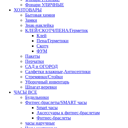
Фонари УЛИЧНЫЕ
ХОЗТОВАРЫ
Бытовая химия
Замки
Знак-наклейка
КЛЕЙ/СКОТЧ/ПЕНА/Герметик
Клей
Пена/Герметики
Скотч
ФУМ
Пакеты
Перчатки
САД и ОГОРОД
Салфетки влажные,Антисептики
Стремянки/Стойки
Уборочный инвентарь
Шпагат,веревки
ЧАСЫ ВСЕ
Будильники
Фитнес-браслеты/SMART часы
Smart часы
Аксессуары к фитнес-браслетам
Фитнес-браслеты
часы наручные