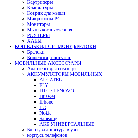
Картридеры
Клавиатуры
Коврик для мыши
Микрофоны PC
Мониторы
Мышь компьютерная
РОУТЕРЫ
ХАБЫ
КОШЕЛЬКИ,ПОРТМОНЕ,БРЕЛОКИ
Брелоки
Кошельки, портмоне
МОБИЛЬНЫЕ АКСЕССУАРЫ
Адаптеры для сим карт
АККУМУЛЯТОРЫ МОБИЛЬНЫХ
ALCATEL
FLY
HTC / LENOVO
Huawei
IPhone
LG
Nokia
Samsung
АКБ УНИВЕРСАЛЬНЫЕ
Блютуз-гарнитура в ухо
корпуса телефонов