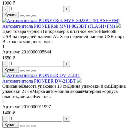
1990 ₽
-
+
Купить
Автомагнитола PIONEERok MVH-8023BT (FLASH+FM)
Цвет товара черныйТипоразмер в штатное местоBluetooth
USB на передней панели AUX на передней панели USB-порт
Выходная мощность мак..
1
Артикул:
2010000005644
1650 ₽
-
+
Купить
Автомагнитола PIONEER DV-213BT
ОписаниеВысота упаковки 13 смДлина упаковки 8 смШирина
упаковки 21 смМарка автомобиля любаяМатериал корпуса
пластик; металлВес тов..
2
Артикул:
2010000011997
1400 ₽
-
+
Купить