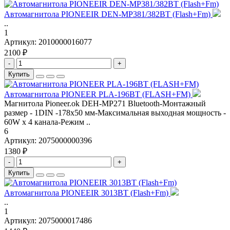
Автомагнитола PIONEEIR DEN-MP381/382BT (Flash+Fm)
..
1
Артикул:
2010000016077
2100 ₽
-
+
Купить
Автомагнитола PIONEER PLA-196BT (FLASH+FM)
Магнитола Pioneer.ok DEH-MP271 Bluetooth-Монтажный
размер - 1DIN -178x50 мм-Максимальная выходная мощность -
60W x 4 канала-Режим ..
6
Артикул:
2075000000396
1380 ₽
-
+
Купить
Автомагнитола PIONEEIR 3013BT (Flash+Fm)
..
1
Артикул:
2075000017486