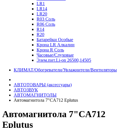
LR1
LR14
LR20
R03 Соль
R06 Соль
R14
R20
Батарейки Особые
Крона LR Алкалин
Крона R Соль
Часовые/Слуховые
Элем.пит.Li-on 26500,14505
КЛИМАТ/Обогреватели/Увлажнители/Вентиляторы
АВТОТОВАРЫ (аксессуары)
АВТОЗВУК
АВТОМАГНИТОЛЫ
Автомагнитола 7"CA712 Eplutus
Автомагнитола 7"CA712
Eplutus