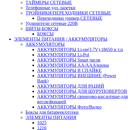
ТАЙМЕРЫ СЕТЕВЫЕ
Телефонные удл. разетки
ТРОЙНИКИ/ПЕРЕХОДНИКИ СЕТЕВЫЕ
Переходники универ,СЕТЕВЫЕ
Удлинители сетевые 220В
ЩИТЫ,БОКСЫ
БОКСЫ
ЭЛЕМЕНТЫ ПИТАНИЯ / АККУМУЛЯТОРЫ
АККУМУЛЯТОРЫ
АККУМУЛЯТОРЫ Li-on(3,7V),18650 и т.п
АККУМУЛЯТОРЫ Li-Pol
АККУМУЛЯТОРЫ Smart часов
АККУМУЛЯТОРЫ АА/ААА/крона
АККУМУЛЯТОРЫ В СПАЙКЕ
АККУМУЛЯТОРЫ ВНЕШНИЕ (Power
Bank)
АККУМУЛЯТОРЫ ДЛЯ РАЦИЙ
АККУМУЛЯТОРЫ ДЛЯ ШУРУПОВЕРТОВ
АККУМУЛЯТОРЫ свинцово-кислотные-для
весов/фонарей
АККУМУЛЯТОРЫ Фото/Видео
Боксы для батареек/отсеки
ЭЛЕМЕНТЫ ПИТАНИЯ
1025
1216