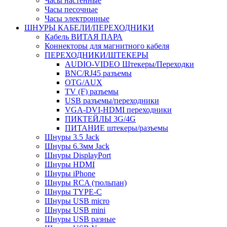
Часы настенные
Часы песочные
Часы электронные
ШНУРЫ КАБЕЛИ/ПЕРЕХОДНИКИ
Кабель ВИТАЯ ПАРА
Коннекторы для магнитного кабеля
ПЕРЕХОДНИКИ/ШТЕКЕРЫ
AUDIO-VIDEO Штекеры/Переходки
BNC/RJ45 разъемы
OTG/AUX
TV (F) разъемы
USB разъемы/переходники
VGA-DVI-HDMI переходники
ПИКТЕЙЛЫ 3G/4G
ПИТАНИЕ штекеры/разъемы
Шнуры 3.5 Jack
Шнуры 6.3мм Jack
Шнуры DisplayPort
Шнуры HDMI
Шнуры iPhone
Шнуры RCA (тюльпан)
Шнуры TYPE-C
Шнуры USB micro
Шнуры USB mini
Шнуры USB разные