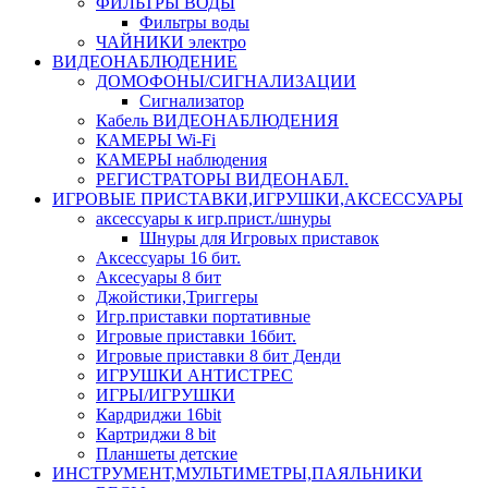
ФИЛЬТРЫ ВОДЫ
Фильтры воды
ЧАЙНИКИ электро
ВИДЕОНАБЛЮДЕНИЕ
ДОМОФОНЫ/СИГНАЛИЗАЦИИ
Сигнализатор
Кабель ВИДЕОНАБЛЮДЕНИЯ
КАМЕРЫ Wi-Fi
КАМЕРЫ наблюдения
РЕГИСТРАТОРЫ ВИДЕОНАБЛ.
ИГРОВЫЕ ПРИСТАВКИ,ИГРУШКИ,АКСЕССУАРЫ
аксесcуары к игр.прист./шнуры
Шнуры для Игровых приставок
Аксессуары 16 бит.
Аксесуары 8 бит
Джойстики,Триггеры
Игр.приставки портативные
Игровые приставки 16бит.
Игровые приставки 8 бит Денди
ИГРУШКИ АНТИСТРЕС
ИГРЫ/ИГРУШКИ
Кардриджи 16bit
Картриджи 8 bit
Планшеты детские
ИНСТРУМЕНТ,МУЛЬТИМЕТРЫ,ПАЯЛЬНИКИ