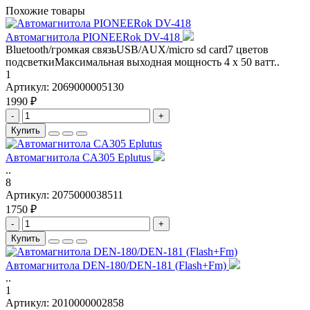
Похожие товары
Автомагнитола PIONEERok DV-418
Bluetooth/громкая связьUSB/AUX/micro sd card7 цветов
подсветкиМаксимальная выходная мощность 4 х 50 ватт..
1
Артикул:
2069000005130
1990 ₽
-
+
Купить
Автомагнитола CA305 Eplutus
..
8
Артикул:
2075000038511
1750 ₽
-
+
Купить
Автомагнитола DEN-180/DEN-181 (Flash+Fm)
..
1
Артикул:
2010000002858