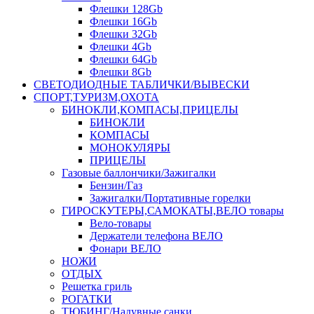
Флешки 128Gb
Флешки 16Gb
Флешки 32Gb
Флешки 4Gb
Флешки 64Gb
Флешки 8Gb
СВЕТОДИОДНЫЕ ТАБЛИЧКИ/ВЫВЕСКИ
СПОРТ,ТУРИЗМ,ОХОТА
БИНОКЛИ,КОМПАСЫ,ПРИЦЕЛЫ
БИНОКЛИ
КОМПАСЫ
МОНОКУЛЯРЫ
ПРИЦЕЛЫ
Газовые баллончики/Зажигалки
Бензин/Газ
Зажигалки/Портативные горелки
ГИРОСКУТЕРЫ,САМОКАТЫ,ВЕЛО товары
Вело-товары
Держатели телефона ВЕЛО
Фонари ВЕЛО
НОЖИ
ОТДЫХ
Решетка гриль
РОГАТКИ
ТЮБИНГ/Надувные санки