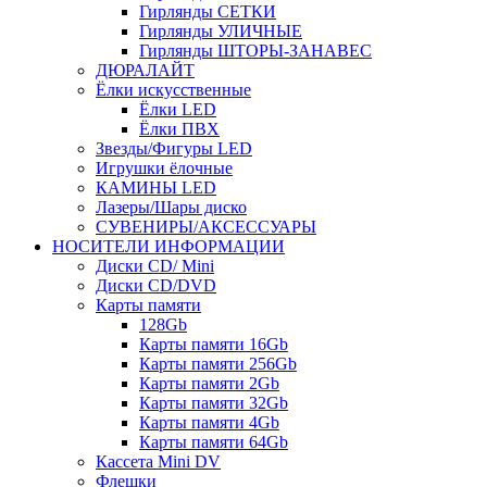
Гирлянды СЕТКИ
Гирлянды УЛИЧНЫЕ
Гирлянды ШТОРЫ-ЗАНАВЕС
ДЮРАЛАЙТ
Ёлки искусственные
Ёлки LED
Ёлки ПВХ
Звезды/Фигуры LED
Игрушки ёлочные
КАМИНЫ LED
Лазеры/Шары диско
СУВЕНИРЫ/АКСЕССУАРЫ
НОСИТЕЛИ ИНФОРМАЦИИ
Диски CD/ Mini
Диски CD/DVD
Карты памяти
128Gb
Карты памяти 16Gb
Карты памяти 256Gb
Карты памяти 2Gb
Карты памяти 32Gb
Карты памяти 4Gb
Карты памяти 64Gb
Кассета Mini DV
Флешки