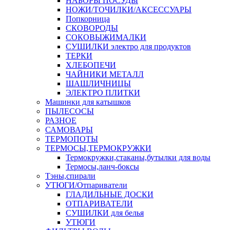
НАБОРЫ ПОСУДЫ
НОЖИ/ТОЧИЛКИ/АКСЕССУАРЫ
Попкорница
СКОВОРОДЫ
СОКОВЫЖИМАЛКИ
СУШИЛКИ электро для продуктов
ТЕРКИ
ХЛЕБОПЕЧИ
ЧАЙНИКИ МЕТАЛЛ
ШАШЛИЧНИЦЫ
ЭЛЕКТРО ПЛИТКИ
Машинки для катышков
ПЫЛЕСОСЫ
РАЗНОЕ
САМОВАРЫ
ТЕРМОПОТЫ
ТЕРМОСЫ,ТЕРМОКРУЖКИ
Термокружки,стаканы,бутылки для воды
Термосы,ланч-боксы
Тэны,спирали
УТЮГИ/Отпариватели
ГЛАДИЛЬНЫЕ ДОСКИ
ОТПАРИВАТЕЛИ
СУШИЛКИ для белья
УТЮГИ