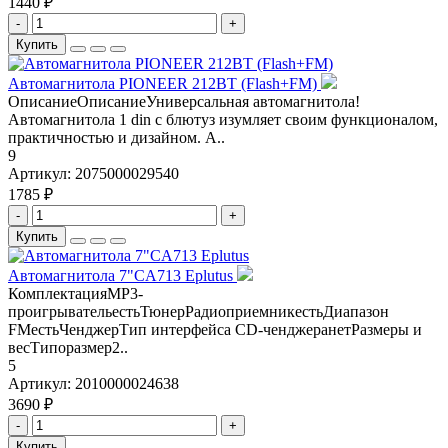
1440 ₽
-
+
Купить
Автомагнитола PIONEER 212BT (Flash+FM)
ОписаниеОписаниеУниверсальная автомагнитола!
Автомагнитола 1 din с блютуз изумляет своим функционалом,
практичностью и дизайном. А..
9
Артикул:
2075000029540
1785 ₽
-
+
Купить
Автомагнитола 7"CA713 Eplutus
КомплектацияMP3-
проигрывательестьТюнерРадиоприемникестьДиапазон
FMестьЧенджерТип интерфейса CD-ченджеранетРазмеры и
весТипоразмер2..
5
Артикул:
2010000024638
3690 ₽
-
+
Купить