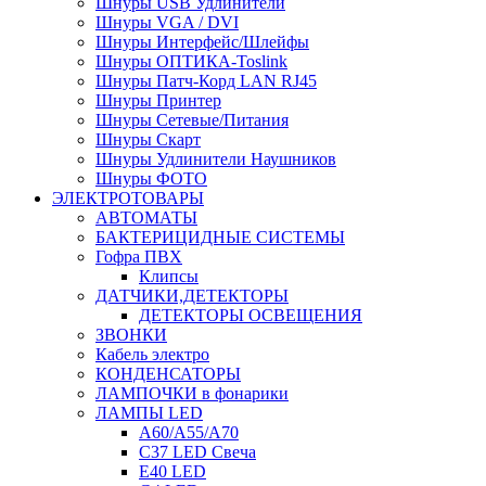
Шнуры USB Удлинители
Шнуры VGA / DVI
Шнуры Интерфейс/Шлейфы
Шнуры ОПТИКА-Toslink
Шнуры Патч-Корд LAN RJ45
Шнуры Принтер
Шнуры Сетевые/Питания
Шнуры Скарт
Шнуры Удлинители Наушников
Шнуры ФОТО
ЭЛЕКТРОТОВАРЫ
АВТОМАТЫ
БАКТЕРИЦИДНЫЕ СИСТЕМЫ
Гофра ПВХ
Клипсы
ДАТЧИКИ,ДЕТЕКТОРЫ
ДЕТЕКТОРЫ ОСВЕЩЕНИЯ
ЗВОНКИ
Кабель электро
КОНДЕНСАТОРЫ
ЛАМПОЧКИ в фонарики
ЛАМПЫ LED
A60/A55/A70
C37 LED Свеча
E40 LED