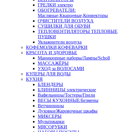
ГРЕЛКИ электро
ОБОГРЕВАТЕЛИ:
Масляные,Кварцевые,Конвекторы
ОЧИСТИТЕЛИ ВОЗДУХА
СУШИЛКИ ДЛЯ ОБУВИ
ТЕПЛОВЕНТИЛЯТОРЫ ТЕПЛОВЫЕ
ПУШКИ
Увлажнители воздуха
КОФЕМОЛКИ,КОФЕВАРКИ
КРАСОТА И ЗДОРОВЬЕ
Маникюрные наборы/Лампы/Scholl
МАССАЖЁРЫ
УХОД за ВОЛОСАМИ
КУЛЕРЫ ДЛЯ ВОДЫ
КУХНЯ
БЛЕНДЕРЫ
БЛИННИЦЫ электрические
Вафельницы/Тостеры/Грили
ВЕСЫ КУХОННЫЕ/Безмены
Ветчинницы
Духовки/Жаровочные шкафы
МИКСЕРЫ
Мультиварки
МЯСОРУБКИ