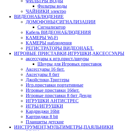
ФИЛЬТРЫ ВОДЫ
Фильтры воды
ЧАЙНИКИ электро
ВИДЕОНАБЛЮДЕНИЕ
ДОМОФОНЫ/СИГНАЛИЗАЦИИ
Сигнализатор
Кабель ВИДЕОНАБЛЮДЕНИЯ
КАМЕРЫ Wi-Fi
КАМЕРЫ наблюдения
РЕГИСТРАТОРЫ ВИДЕОНАБЛ.
ИГРОВЫЕ ПРИСТАВКИ,ИГРУШКИ,АКСЕССУАРЫ
аксесcуары к игр.прист./шнуры
Шнуры для Игровых приставок
Аксессуары 16 бит.
Аксесуары 8 бит
Джойстики,Триггеры
Игр.приставки портативные
Игровые приставки 16бит.
Игровые приставки 8 бит Денди
ИГРУШКИ АНТИСТРЕС
ИГРЫ/ИГРУШКИ
Кардриджи 16bit
Картриджи 8 bit
Планшеты детские
ИНСТРУМЕНТ,МУЛЬТИМЕТРЫ,ПАЯЛЬНИКИ