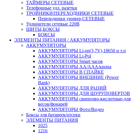
ТАЙМЕРЫ СЕТЕВЫЕ
Телефонные удл. разетки
ТРОЙНИКИ/ПЕРЕХОДНИКИ СЕТЕВЫЕ
Переходники универ,СЕТЕВЫЕ
Удлинители сетевые 220В
ЩИТЫ,БОКСЫ
БОКСЫ
ЭЛЕМЕНТЫ ПИТАНИЯ / АККУМУЛЯТОРЫ
АККУМУЛЯТОРЫ
АККУМУЛЯТОРЫ Li-on(3,7V),18650 и т.п
АККУМУЛЯТОРЫ Li-Pol
АККУМУЛЯТОРЫ Smart часов
АККУМУЛЯТОРЫ АА/ААА/крона
АККУМУЛЯТОРЫ В СПАЙКЕ
АККУМУЛЯТОРЫ ВНЕШНИЕ (Power
Bank)
АККУМУЛЯТОРЫ ДЛЯ РАЦИЙ
АККУМУЛЯТОРЫ ДЛЯ ШУРУПОВЕРТОВ
АККУМУЛЯТОРЫ свинцово-кислотные-для
весов/фонарей
АККУМУЛЯТОРЫ Фото/Видео
Боксы для батареек/отсеки
ЭЛЕМЕНТЫ ПИТАНИЯ
1025
1216