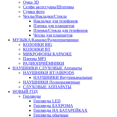
Очки 3D
Селфи аксессуары/Штативы
Сумки фото
Чехлы/Накладки/Стекла
Накладки для телефонов
Пленка для планшетов
Пленки/Стекла для телефонов
Чехлы для планшетов
МУЗЫКА/Караоке/Радиоприемники
КОЛОНКИ BIG
КОЛОНКИ BT
МИКРОФОНЫ КАРАОКЕ
Плееры MP3
РАДИОПРИЁМНИКИ
НАУШНИКИ,СЛУХОВЫЕ Аппараты
НАУШНИКИ BT/AIRPODS
НАУШНИКИ Внутриканальные
НАУШНИКИ Полноразмерные
СЛУХОВЫЕ АППАРАТЫ
НОВЫЙ ГОД
Гирлянды
Гирлянды LED
Гирлянды БАХРОМА
Гирлянды НА БАТАРЕЙКАХ
Гирлянды обычные