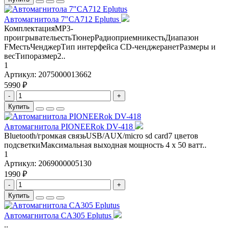
Автомагнитола 7"CA712 Eplutus
КомплектацияMP3-
проигрывательестьТюнерРадиоприемникестьДиапазон
FMестьЧенджерТип интерфейса CD-ченджеранетРазмеры и
весТипоразмер2..
1
Артикул:
2075000013662
5990 ₽
-
+
Купить
Автомагнитола PIONEERok DV-418
Bluetooth/громкая связьUSB/AUX/micro sd card7 цветов
подсветкиМаксимальная выходная мощность 4 х 50 ватт..
1
Артикул:
2069000005130
1990 ₽
-
+
Купить
Автомагнитола CA305 Eplutus
..