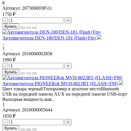
8
Артикул:
2075000038511
1750 ₽
-
+
Купить
Автомагнитола DEN-180/DEN-181 (Flash+Fm)
..
1
Артикул:
2010000002858
1990 ₽
-
+
Купить
Автомагнитола PIONEERok MVH-8023BT (FLASH+FM)
Цвет товара черныйТипоразмер в штатное местоBluetooth
USB на передней панели AUX на передней панели USB-порт
Выходная мощность мак..
1
Артикул:
2010000005644
1650 ₽
-
+
Купить