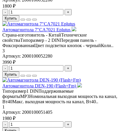
1800 ₽
-
+
Купить
Автомагнитола 7"CA7021 Eplutus
Страна-изготовитель - КитайТехнические
свойстваТипоразмер - 2 DINПередняя панель -
ФиксированнаяЦвет подсветки кнопок - черныйКоли..
3
Артикул:
2000100052280
3990 ₽
-
+
Купить
Автомагнитола DEN-190 (Flash+Fm)
Типоразмер1 DINПоддерживаемые
форматыMP3Номинальная выходная мощность на канал,
Вт40Макс. выходная мощность на канал, Вт40..
1
Артикул:
2000100051405
1980 ₽
-
+
Купить