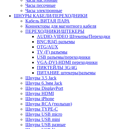
Часы настенные
Часы песочные
Часы электронные
ШНУРЫ КАБЕЛИ/ПЕРЕХОДНИКИ
Кабель ВИТАЯ ПАРА
Коннекторы для магнитного кабеля
ПЕРЕХОДНИКИ/ШТЕКЕРЫ
AUDIO-VIDEO Штекеры/Переходки
BNC/RJ45 разъемы
OTG/AUX
TV (F) разъемы
USB разъемы/переходники
VGA-DVI-HDMI переходники
ПИКТЕЙЛЫ 3G/4G
ПИТАНИЕ штекеры/разъемы
Шнуры 3.5 Jack
Шнуры 6.3мм Jack
Шнуры DisplayPort
Шнуры HDMI
Шнуры iPhone
Шнуры RCA (тюльпан)
Шнуры TYPE-C
Шнуры USB micro
Шнуры USB mini
Шнуры USB разные