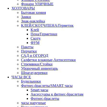
Фонари УЛИЧНЫЕ
ХОЗТОВАРЫ
Бытовая химия
Замки
Знак-наклейка
КЛЕЙ/СКОТЧ/ПЕНА/Герметик
Клей
Пена/Герметики
Скотч
ФУМ
Пакеты
Перчатки
САД и ОГОРОД
Салфетки влажные,Антисептики
Стремянки/Стойки
Уборочный инвентарь
Шпагат,веревки
ЧАСЫ ВСЕ
Будильники
Фитнес-браслеты/SMART часы
Smart часы
Аксессуары к фитнес-браслетам
Фитнес-браслеты
часы наручные