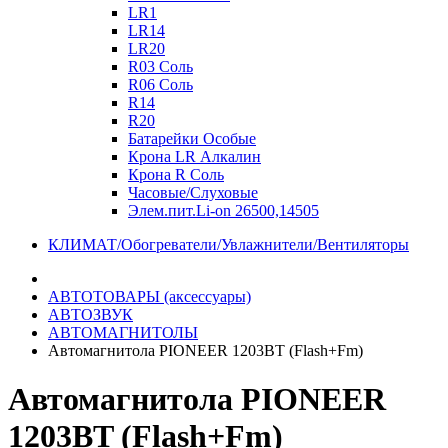
LR1
LR14
LR20
R03 Соль
R06 Соль
R14
R20
Батарейки Особые
Крона LR Алкалин
Крона R Соль
Часовые/Слуховые
Элем.пит.Li-on 26500,14505
КЛИМАТ/Обогреватели/Увлажнители/Вентиляторы
АВТОТОВАРЫ (аксессуары)
АВТОЗВУК
АВТОМАГНИТОЛЫ
Автомагнитола PIONEER 1203BT (Flash+Fm)
Автомагнитола PIONEER
1203BT (Flash+Fm)