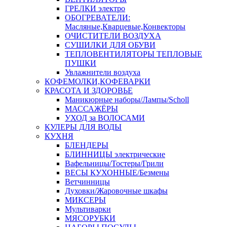
ГРЕЛКИ электро
ОБОГРЕВАТЕЛИ:
Масляные,Кварцевые,Конвекторы
ОЧИСТИТЕЛИ ВОЗДУХА
СУШИЛКИ ДЛЯ ОБУВИ
ТЕПЛОВЕНТИЛЯТОРЫ ТЕПЛОВЫЕ
ПУШКИ
Увлажнители воздуха
КОФЕМОЛКИ,КОФЕВАРКИ
КРАСОТА И ЗДОРОВЬЕ
Маникюрные наборы/Лампы/Scholl
МАССАЖЁРЫ
УХОД за ВОЛОСАМИ
КУЛЕРЫ ДЛЯ ВОДЫ
КУХНЯ
БЛЕНДЕРЫ
БЛИННИЦЫ электрические
Вафельницы/Тостеры/Грили
ВЕСЫ КУХОННЫЕ/Безмены
Ветчинницы
Духовки/Жаровочные шкафы
МИКСЕРЫ
Мультиварки
МЯСОРУБКИ