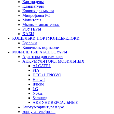
Картридеры
Клавиатуры
Коврик для мыши
Микрофоны PC
Мониторы
Мышь компьютерная
РОУТЕРЫ
ХАБЫ
КОШЕЛЬКИ,ПОРТМОНЕ,БРЕЛОКИ
Брелоки
Кошельки, портмоне
МОБИЛЬНЫЕ АКСЕССУАРЫ
Адаптеры для сим карт
АККУМУЛЯТОРЫ МОБИЛЬНЫХ
ALCATEL
FLY
HTC / LENOVO
Huawei
IPhone
LG
Nokia
Samsung
АКБ УНИВЕРСАЛЬНЫЕ
Блютуз-гарнитура в ухо
корпуса телефонов