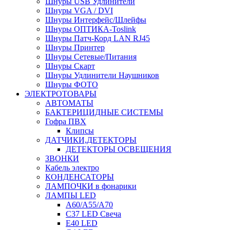
Шнуры USB Удлинители
Шнуры VGA / DVI
Шнуры Интерфейс/Шлейфы
Шнуры ОПТИКА-Toslink
Шнуры Патч-Корд LAN RJ45
Шнуры Принтер
Шнуры Сетевые/Питания
Шнуры Скарт
Шнуры Удлинители Наушников
Шнуры ФОТО
ЭЛЕКТРОТОВАРЫ
АВТОМАТЫ
БАКТЕРИЦИДНЫЕ СИСТЕМЫ
Гофра ПВХ
Клипсы
ДАТЧИКИ,ДЕТЕКТОРЫ
ДЕТЕКТОРЫ ОСВЕЩЕНИЯ
ЗВОНКИ
Кабель электро
КОНДЕНСАТОРЫ
ЛАМПОЧКИ в фонарики
ЛАМПЫ LED
A60/A55/A70
C37 LED Свеча
E40 LED