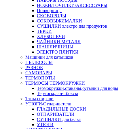
НАБОРЫ ПОСУДЫ
НОЖИ/ТОЧИЛКИ/АКСЕССУАРЫ
Попкорница
СКОВОРОДЫ
СОКОВЫЖИМАЛКИ
СУШИЛКИ электро для продуктов
ТЕРКИ
ХЛЕБОПЕЧИ
ЧАЙНИКИ МЕТАЛЛ
ШАШЛИЧНИЦЫ
ЭЛЕКТРО ПЛИТКИ
Машинки для катышков
ПЫЛЕСОСЫ
РАЗНОЕ
САМОВАРЫ
ТЕРМОПОТЫ
ТЕРМОСЫ,ТЕРМОКРУЖКИ
Термокружки,стаканы,бутылки для воды
Термосы,ланч-боксы
Тэны,спирали
УТЮГИ/Отпариватели
ГЛАДИЛЬНЫЕ ДОСКИ
ОТПАРИВАТЕЛИ
СУШИЛКИ для белья
УТЮГИ