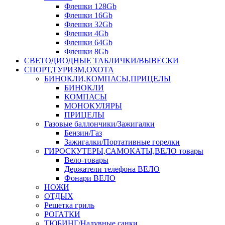
Флешки 128Gb
Флешки 16Gb
Флешки 32Gb
Флешки 4Gb
Флешки 64Gb
Флешки 8Gb
СВЕТОДИОДНЫЕ ТАБЛИЧКИ/ВЫВЕСКИ
СПОРТ,ТУРИЗМ,ОХОТА
БИНОКЛИ,КОМПАСЫ,ПРИЦЕЛЫ
БИНОКЛИ
КОМПАСЫ
МОНОКУЛЯРЫ
ПРИЦЕЛЫ
Газовые баллончики/Зажигалки
Бензин/Газ
Зажигалки/Портативные горелки
ГИРОСКУТЕРЫ,САМОКАТЫ,ВЕЛО товары
Вело-товары
Держатели телефона ВЕЛО
Фонари ВЕЛО
НОЖИ
ОТДЫХ
Решетка гриль
РОГАТКИ
ТЮБИНГ/Надувные санки