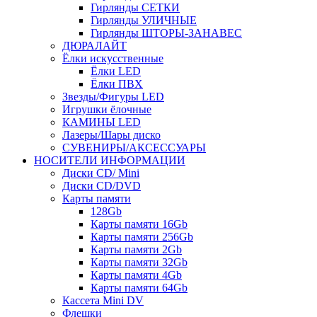
Гирлянды СЕТКИ
Гирлянды УЛИЧНЫЕ
Гирлянды ШТОРЫ-ЗАНАВЕС
ДЮРАЛАЙТ
Ёлки искусственные
Ёлки LED
Ёлки ПВХ
Звезды/Фигуры LED
Игрушки ёлочные
КАМИНЫ LED
Лазеры/Шары диско
СУВЕНИРЫ/АКСЕССУАРЫ
НОСИТЕЛИ ИНФОРМАЦИИ
Диски CD/ Mini
Диски CD/DVD
Карты памяти
128Gb
Карты памяти 16Gb
Карты памяти 256Gb
Карты памяти 2Gb
Карты памяти 32Gb
Карты памяти 4Gb
Карты памяти 64Gb
Кассета Mini DV
Флешки