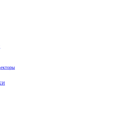
ы
екторы
КИ