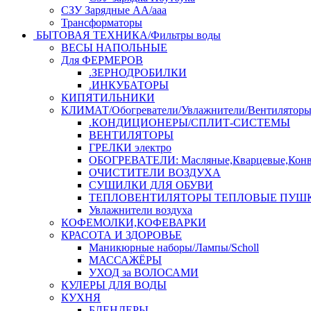
СЗУ Зарядные АА/ааа
Трансформаторы
БЫТОВАЯ ТЕХНИКА/Фильтры воды
ВЕСЫ НАПОЛЬНЫЕ
Для ФЕРМЕРОВ
.ЗЕРНОДРОБИЛКИ
.ИНКУБАТОРЫ
КИПЯТИЛЬНИКИ
КЛИМАТ/Обогреватели/Увлажнители/Вентилятор
.КОНДИЦИОНЕРЫ/СПЛИТ-СИСТЕМЫ
ВЕНТИЛЯТОРЫ
ГРЕЛКИ электро
ОБОГРЕВАТЕЛИ: Масляные,Кварцевые,Конв
ОЧИСТИТЕЛИ ВОЗДУХА
СУШИЛКИ ДЛЯ ОБУВИ
ТЕПЛОВЕНТИЛЯТОРЫ ТЕПЛОВЫЕ ПУШ
Увлажнители воздуха
КОФЕМОЛКИ,КОФЕВАРКИ
КРАСОТА И ЗДОРОВЬЕ
Маникюрные наборы/Лампы/Scholl
МАССАЖЁРЫ
УХОД за ВОЛОСАМИ
КУЛЕРЫ ДЛЯ ВОДЫ
КУХНЯ
БЛЕНДЕРЫ