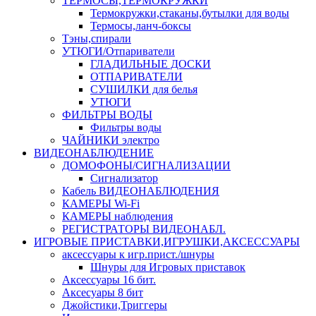
ТЕРМОСЫ,ТЕРМОКРУЖКИ
Термокружки,стаканы,бутылки для воды
Термосы,ланч-боксы
Тэны,спирали
УТЮГИ/Отпариватели
ГЛАДИЛЬНЫЕ ДОСКИ
ОТПАРИВАТЕЛИ
СУШИЛКИ для белья
УТЮГИ
ФИЛЬТРЫ ВОДЫ
Фильтры воды
ЧАЙНИКИ электро
ВИДЕОНАБЛЮДЕНИЕ
ДОМОФОНЫ/СИГНАЛИЗАЦИИ
Сигнализатор
Кабель ВИДЕОНАБЛЮДЕНИЯ
КАМЕРЫ Wi-Fi
КАМЕРЫ наблюдения
РЕГИСТРАТОРЫ ВИДЕОНАБЛ.
ИГРОВЫЕ ПРИСТАВКИ,ИГРУШКИ,АКСЕССУАРЫ
аксесcуары к игр.прист./шнуры
Шнуры для Игровых приставок
Аксессуары 16 бит.
Аксесуары 8 бит
Джойстики,Триггеры