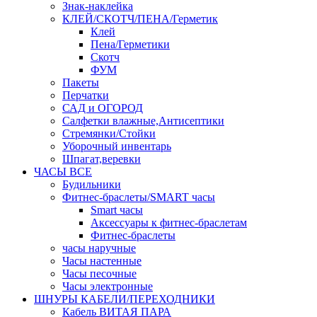
Знак-наклейка
КЛЕЙ/СКОТЧ/ПЕНА/Герметик
Клей
Пена/Герметики
Скотч
ФУМ
Пакеты
Перчатки
САД и ОГОРОД
Салфетки влажные,Антисептики
Стремянки/Стойки
Уборочный инвентарь
Шпагат,веревки
ЧАСЫ ВСЕ
Будильники
Фитнес-браслеты/SMART часы
Smart часы
Аксессуары к фитнес-браслетам
Фитнес-браслеты
часы наручные
Часы настенные
Часы песочные
Часы электронные
ШНУРЫ КАБЕЛИ/ПЕРЕХОДНИКИ
Кабель ВИТАЯ ПАРА