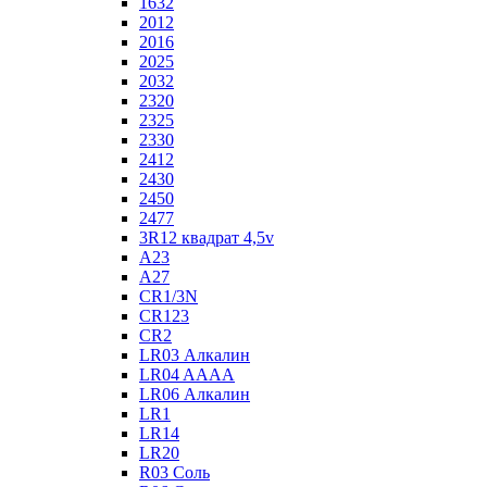
1632
2012
2016
2025
2032
2320
2325
2330
2412
2430
2450
2477
3R12 квадрат 4,5v
A23
A27
CR1/3N
CR123
CR2
LR03 Алкалин
LR04 AAAA
LR06 Алкалин
LR1
LR14
LR20
R03 Соль