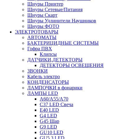
Шнуры Принтер
Шнуры Сетевые/Питания
Шнуры Скарт
Шнуры Удлинители Наушников
Шнуры ФОТО
ЭЛЕКТРОТОВАРЫ
АВТОМАТЫ
БАКТЕРИЦИДНЫЕ СИСТЕМЫ
Гофра ПВХ
Клипсы
ДАТЧИКИ,ДЕТЕКТОРЫ
ДЕТЕКТОРЫ ОСВЕЩЕНИЯ
ЗВОНКИ
Кабель электро
КОНДЕНСАТОРЫ
ЛАМПОЧКИ в фонарики
ЛАМПЫ LED
A60/A55/A70
C37 LED Свеча
E40 LED
G4 LED
G45 Шар
G9 LED
GU10 LED
GU5.3 LED