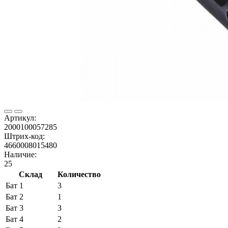
Артикул:
2000100057285
Штрих-код:
4660008015480
Наличие:
25
Склад
Количество
Бат 1
3
Бат 2
1
Бат 3
3
Бат 4
2