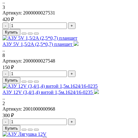
..
3
Артикул:
2000000027531
420 ₽
-
+
Купить
АЗУ 5V 1,5/2A (2,5*0,7) планшет
..
8
Артикул:
2000000027548
150 ₽
-
+
Купить
АЗУ 12V (3,4/1,4) витой 1,5м.1624/16-0235
..
2
Артикул:
2001000000968
300 ₽
-
+
Купить