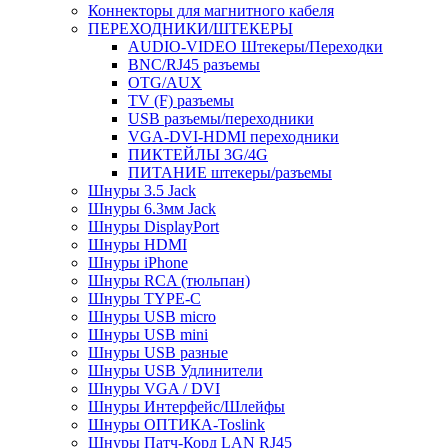
Коннекторы для магнитного кабеля
ПЕРЕХОДНИКИ/ШТЕКЕРЫ
AUDIO-VIDEO Штекеры/Переходки
BNC/RJ45 разъемы
OTG/AUX
TV (F) разъемы
USB разъемы/переходники
VGA-DVI-HDMI переходники
ПИКТЕЙЛЫ 3G/4G
ПИТАНИЕ штекеры/разъемы
Шнуры 3.5 Jack
Шнуры 6.3мм Jack
Шнуры DisplayPort
Шнуры HDMI
Шнуры iPhone
Шнуры RCA (тюльпан)
Шнуры TYPE-C
Шнуры USB micro
Шнуры USB mini
Шнуры USB разные
Шнуры USB Удлинители
Шнуры VGA / DVI
Шнуры Интерфейс/Шлейфы
Шнуры ОПТИКА-Toslink
Шнуры Патч-Корд LAN RJ45