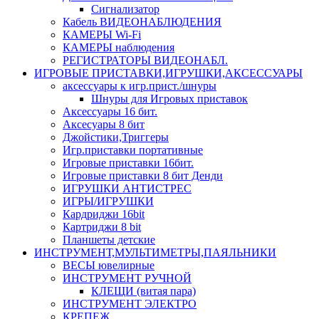
Сигнализатор
Кабель ВИДЕОНАБЛЮДЕНИЯ
КАМЕРЫ Wi-Fi
КАМЕРЫ наблюдения
РЕГИСТРАТОРЫ ВИДЕОНАБЛ.
ИГРОВЫЕ ПРИСТАВКИ,ИГРУШКИ,АКСЕССУАРЫ
аксесcуары к игр.прист./шнуры
Шнуры для Игровых приставок
Аксессуары 16 бит.
Аксесуары 8 бит
Джойстики,Триггеры
Игр.приставки портативные
Игровые приставки 16бит.
Игровые приставки 8 бит Денди
ИГРУШКИ АНТИСТРЕС
ИГРЫ/ИГРУШКИ
Кардриджи 16bit
Картриджи 8 bit
Планшеты детские
ИНСТРУМЕНТ,МУЛЬТИМЕТРЫ,ПАЯЛЬНИКИ
ВЕСЫ ювелирные
ИНСТРУМЕНТ РУЧНОЙ
КЛЕЩИ (витая пара)
ИНСТРУМЕНТ ЭЛЕКТРО
КРЕПЕЖ