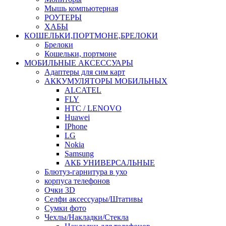
Мышь компьютерная
РОУТЕРЫ
ХАБЫ
КОШЕЛЬКИ,ПОРТМОНЕ,БРЕЛОКИ
Брелоки
Кошельки, портмоне
МОБИЛЬНЫЕ АКСЕССУАРЫ
Адаптеры для сим карт
АККУМУЛЯТОРЫ МОБИЛЬНЫХ
ALCATEL
FLY
HTC / LENOVO
Huawei
IPhone
LG
Nokia
Samsung
АКБ УНИВЕРСАЛЬНЫЕ
Блютуз-гарнитура в ухо
корпуса телефонов
Очки 3D
Селфи аксессуары/Штативы
Сумки фото
Чехлы/Накладки/Стекла