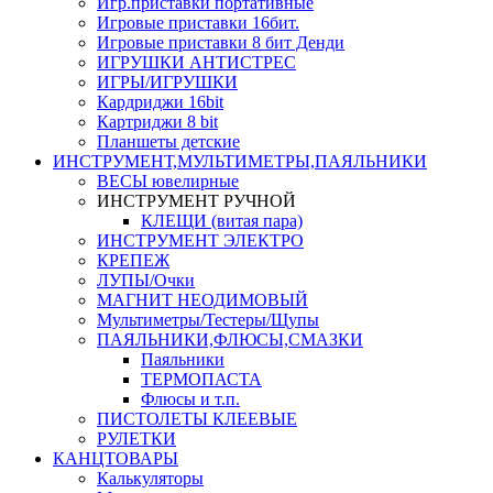
Игр.приставки портативные
Игровые приставки 16бит.
Игровые приставки 8 бит Денди
ИГРУШКИ АНТИСТРЕС
ИГРЫ/ИГРУШКИ
Кардриджи 16bit
Картриджи 8 bit
Планшеты детские
ИНСТРУМЕНТ,МУЛЬТИМЕТРЫ,ПАЯЛЬНИКИ
ВЕСЫ ювелирные
ИНСТРУМЕНТ РУЧНОЙ
КЛЕЩИ (витая пара)
ИНСТРУМЕНТ ЭЛЕКТРО
КРЕПЕЖ
ЛУПЫ/Очки
МАГНИТ НЕОДИМОВЫЙ
Мультиметры/Тестеры/Щупы
ПАЯЛЬНИКИ,ФЛЮСЫ,СМАЗКИ
Паяльники
ТЕРМОПАСТА
Флюсы и т.п.
ПИСТОЛЕТЫ КЛЕЕВЫЕ
РУЛЕТКИ
КАНЦТОВАРЫ
Калькуляторы