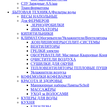
СЗУ Зарядные АА/ааа
Трансформаторы
БЫТОВАЯ ТЕХНИКА/Фильтры воды
ВЕСЫ НАПОЛЬНЫЕ
Для ФЕРМЕРОВ
.ЗЕРНОДРОБИЛКИ
.ИНКУБАТОРЫ
КИПЯТИЛЬНИКИ
КЛИМАТ/Обогреватели/Увлажнители/Вентилятор
.КОНДИЦИОНЕРЫ/СПЛИТ-СИСТЕМЫ
ВЕНТИЛЯТОРЫ
ГРЕЛКИ электро
ОБОГРЕВАТЕЛИ: Масляные,Кварцевые,Конв
ОЧИСТИТЕЛИ ВОЗДУХА
СУШИЛКИ ДЛЯ ОБУВИ
ТЕПЛОВЕНТИЛЯТОРЫ ТЕПЛОВЫЕ ПУШ
Увлажнители воздуха
КОФЕМОЛКИ,КОФЕВАРКИ
КРАСОТА И ЗДОРОВЬЕ
Маникюрные наборы/Лампы/Scholl
МАССАЖЁРЫ
УХОД за ВОЛОСАМИ
КУЛЕРЫ ДЛЯ ВОДЫ
КУХНЯ
БЛЕНДЕРЫ