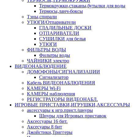
ТЕРМОСЫ,ТЕРМОКРУЖКИ
Термокружки,стаканы,бутылки для воды
Термосы,ланч-боксы
Тэны,спирали
УТЮГИ/Отпариватели
ГЛАДИЛЬНЫЕ ДОСКИ
ОТПАРИВАТЕЛИ
СУШИЛКИ для белья
УТЮГИ
ФИЛЬТРЫ ВОДЫ
Фильтры воды
ЧАЙНИКИ электро
ВИДЕОНАБЛЮДЕНИЕ
ДОМОФОНЫ/СИГНАЛИЗАЦИИ
Сигнализатор
Кабель ВИДЕОНАБЛЮДЕНИЯ
КАМЕРЫ Wi-Fi
КАМЕРЫ наблюдения
РЕГИСТРАТОРЫ ВИДЕОНАБЛ.
ИГРОВЫЕ ПРИСТАВКИ,ИГРУШКИ,АКСЕССУАРЫ
аксесcуары к игр.прист./шнуры
Шнуры для Игровых приставок
Аксессуары 16 бит.
Аксесуары 8 бит
Джойстики,Триггеры