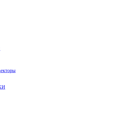
ы
екторы
КИ