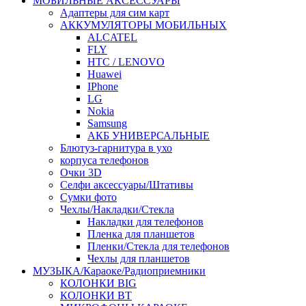
МОБИЛЬНЫЕ АКСЕССУАРЫ
Адаптеры для сим карт
АККУМУЛЯТОРЫ МОБИЛЬНЫХ
ALCATEL
FLY
HTC / LENOVO
Huawei
IPhone
LG
Nokia
Samsung
АКБ УНИВЕРСАЛЬНЫЕ
Блютуз-гарнитура в ухо
корпуса телефонов
Очки 3D
Селфи аксессуары/Штативы
Сумки фото
Чехлы/Накладки/Стекла
Накладки для телефонов
Пленка для планшетов
Пленки/Стекла для телефонов
Чехлы для планшетов
МУЗЫКА/Караоке/Радиоприемники
КОЛОНКИ BIG
КОЛОНКИ BT