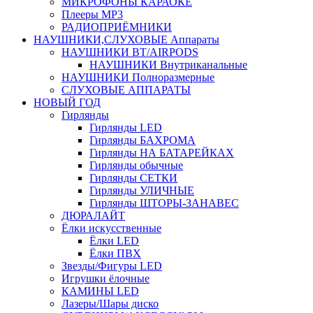
МИКРОФОНЫ КАРАОКЕ
Плееры MP3
РАДИОПРИЁМНИКИ
НАУШНИКИ,СЛУХОВЫЕ Аппараты
НАУШНИКИ BT/AIRPODS
НАУШНИКИ Внутриканальные
НАУШНИКИ Полноразмерные
СЛУХОВЫЕ АППАРАТЫ
НОВЫЙ ГОД
Гирлянды
Гирлянды LED
Гирлянды БАХРОМА
Гирлянды НА БАТАРЕЙКАХ
Гирлянды обычные
Гирлянды СЕТКИ
Гирлянды УЛИЧНЫЕ
Гирлянды ШТОРЫ-ЗАНАВЕС
ДЮРАЛАЙТ
Ёлки искусственные
Ёлки LED
Ёлки ПВХ
Звезды/Фигуры LED
Игрушки ёлочные
КАМИНЫ LED
Лазеры/Шары диско