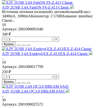
АЗУ 2USB 3.4A FaisON FS-Z-413 Classic
Источник питания (основной): автомобильныйКласс:
3400mA, 1000mAКоннектор: 2 USBНазвание линейки:
Classic..
10
Артикул:
2001000001040
340 ₽
-
+
Купить
АЗУ 2USB 3,4A Exployd,EX-Z-413/EX-Z-414,Classic
..
19
Артикул:
2001000017799
250 ₽
-
+
Купить
АЗУ 1USB 2.4A QC3.0 DREAM SA01
..
30
Артикул:
2001000025572