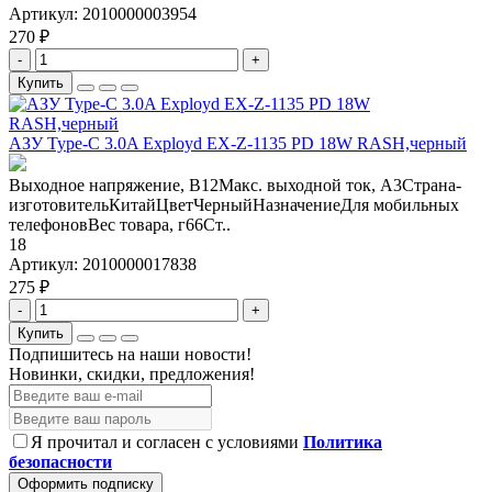
Артикул:
2010000003954
270 ₽
-
+
Купить
АЗУ Type-C 3.0A Exployd EX-Z-1135 PD 18W RASH,черный
Выходное напряжение, В12Макс. выходной ток, А3Страна-
изготовительКитайЦветЧерныйНазначениеДля мобильных
телефоновВес товара, г66Ст..
18
Артикул:
2010000017838
275 ₽
-
+
Купить
Подпишитесь на наши новости!
Новинки, скидки, предложения!
Я прочитал и согласен с условиями
Политика
безопасности
Оформить подписку