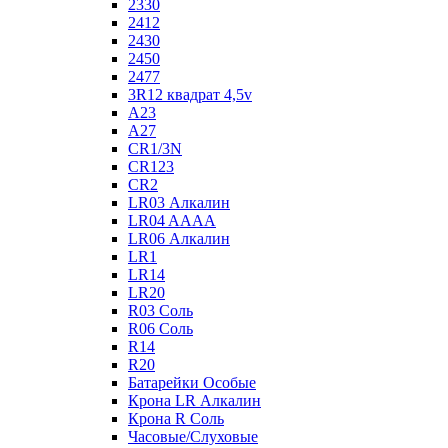
2330
2412
2430
2450
2477
3R12 квадрат 4,5v
A23
A27
CR1/3N
CR123
CR2
LR03 Алкалин
LR04 AAAA
LR06 Алкалин
LR1
LR14
LR20
R03 Соль
R06 Соль
R14
R20
Батарейки Особые
Крона LR Алкалин
Крона R Соль
Часовые/Слуховые