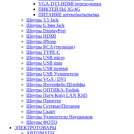
VGA-DVI-HDMI переходники
ПИКТЕЙЛЫ 3G/4G
ПИТАНИЕ штекеры/разъемы
Шнуры 3.5 Jack
Шнуры 6.3мм Jack
Шнуры DisplayPort
Шнуры HDMI
Шнуры iPhone
Шнуры RCA (тюльпан)
Шнуры TYPE-C
Шнуры USB micro
Шнуры USB mini
Шнуры USB разные
Шнуры USB Удлинители
Шнуры VGA / DVI
Шнуры Интерфейс/Шлейфы
Шнуры ОПТИКА-Toslink
Шнуры Патч-Корд LAN RJ45
Шнуры Принтер
Шнуры Сетевые/Питания
Шнуры Скарт
Шнуры Удлинители Наушников
Шнуры ФОТО
ЭЛЕКТРОТОВАРЫ
АВТОМАТЫ