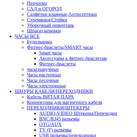
Перчатки
САД и ОГОРОД
Салфетки влажные,Антисептики
Стремянки/Стойки
Уборочный инвентарь
Шпагат,веревки
ЧАСЫ ВСЕ
Будильники
Фитнес-браслеты/SMART часы
Smart часы
Аксессуары к фитнес-браслетам
Фитнес-браслеты
часы наручные
Часы настенные
Часы песочные
Часы электронные
ШНУРЫ КАБЕЛИ/ПЕРЕХОДНИКИ
Кабель ВИТАЯ ПАРА
Коннекторы для магнитного кабеля
ПЕРЕХОДНИКИ/ШТЕКЕРЫ
AUDIO-VIDEO Штекеры/Переходки
BNC/RJ45 разъемы
OTG/AUX
TV (F) разъемы
USB разъемы/переходники