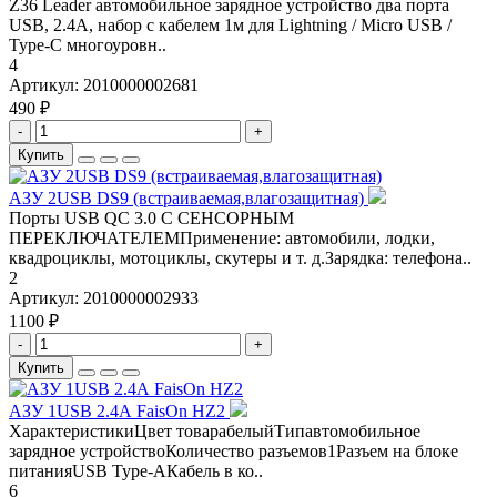
Z36 Leader автомобильное зарядное устройство два порта
USB, 2.4A, набор с кабелем 1м для Lightning / Micro USB /
Type-C многоуровн..
4
Артикул:
2010000002681
490 ₽
-
+
Купить
АЗУ 2USB DS9 (встраиваемая,влагозащитная)
Порты USB QC 3.0 С СЕНСОРНЫМ
ПЕРЕКЛЮЧАТЕЛЕМПрименение: автомобили, лодки,
квадроциклы, мотоциклы, скутеры и т. д.Зарядка: телефона..
2
Артикул:
2010000002933
1100 ₽
-
+
Купить
АЗУ 1USB 2.4А FaisOn HZ2
ХарактеристикиЦвет товарабелыйТипавтомобильное
зарядное устройствоКоличество разъемов1Разъем на блоке
питанияUSB Type-AКабель в ко..
6