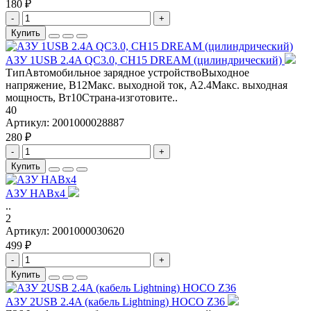
180 ₽
-
+
Купить
АЗУ 1USB 2.4A QC3.0, CH15 DREAM (цилиндрический)
ТипАвтомобильное зарядное устройствоВыходное
напряжение, В12Макс. выходной ток, А2.4Макс. выходная
мощность, Вт10Страна-изготовите..
40
Артикул:
2001000028887
280 ₽
-
+
Купить
АЗУ HABx4
..
2
Артикул:
2001000030620
499 ₽
-
+
Купить
АЗУ 2USB 2.4A (кабель Lightning) HOCO Z36