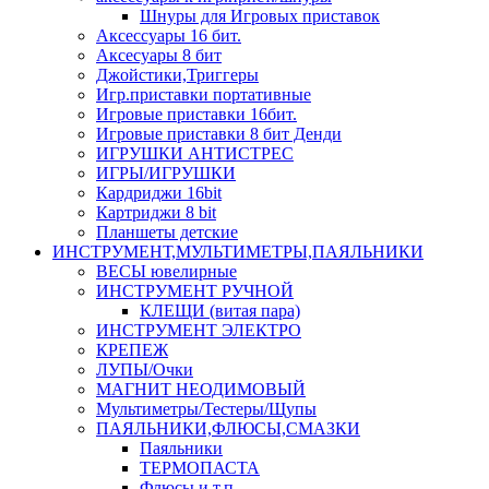
Шнуры для Игровых приставок
Аксессуары 16 бит.
Аксесуары 8 бит
Джойстики,Триггеры
Игр.приставки портативные
Игровые приставки 16бит.
Игровые приставки 8 бит Денди
ИГРУШКИ АНТИСТРЕС
ИГРЫ/ИГРУШКИ
Кардриджи 16bit
Картриджи 8 bit
Планшеты детские
ИНСТРУМЕНТ,МУЛЬТИМЕТРЫ,ПАЯЛЬНИКИ
ВЕСЫ ювелирные
ИНСТРУМЕНТ РУЧНОЙ
КЛЕЩИ (витая пара)
ИНСТРУМЕНТ ЭЛЕКТРО
КРЕПЕЖ
ЛУПЫ/Очки
МАГНИТ НЕОДИМОВЫЙ
Мультиметры/Тестеры/Щупы
ПАЯЛЬНИКИ,ФЛЮСЫ,СМАЗКИ
Паяльники
ТЕРМОПАСТА
Флюсы и т.п.